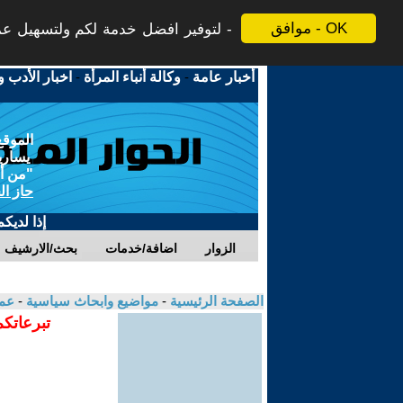
موافق - OK
لتوفير افضل خدمة لكم ولتسهيل عملي
أخبار عامة
-
وكالة أنباء المرأة
-
اخبار الأدب و
الموقع
يسارية
"من أج
حاز ال
إذا لديك
الزوار
اضافة/خدمات
بحث/الارشيف
الصفحة الرئيسية
-
مواضيع وابحاث سياسية
-
عما
تبرعاتكم