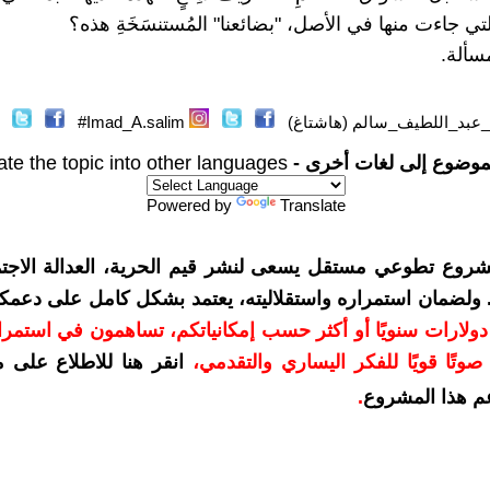
تي جاءت منها في الأصل، "بضائعنا" المُستنسَخَةِ هذه؟
سألة.
عبد_اللطيف_سالم (هاشتاغ)
Imad_A.salim#
موضوع إلى لغات أخرى -
ate the topic into other languages
Powered by
Translate
شروع تطوعي مستقل يسعى لنشر قيم الحرية، العدالة الاجتم
. ولضمان استمراره واستقلاليته، يعتمد بشكل كامل على دعمك
دعمكم بمبلغ 10 دولارات سنويًا أو أكثر حسب إمكانياتكم، تساهمون في استم
وتًا قويًا للفكر اليساري والتقدمي
،
انقر هنا للاطلاع على 
م هذا المشروع
.