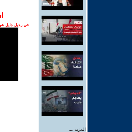
ا‫
في رحيل جليل شهبا
المزيد.....