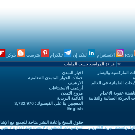
RSS
الانستغرام
لينكد إن
تيلكرام
بنترست
بلوكر
ث الماركسية واليسار
اخبار التمدن
ة
حملات الحوار المتمدن التضامنية
حاث العلمانية في العالم
الارشيف
أرشيف الاستفتاءات
اهضة عقوبة الاعدام
مروج التمدن
الحركة العمالية والنقابية
القائمة البريدية
المعجبين بنا على الفيسبوك: 3,732,970
English
حقوق النسخ واعادة النشر متاحة للجميع مع الإشا
ا بواسطة البريد الكتروني
الموضوعات المنشورة لاعضاء هيئة الادارة لا تعبر