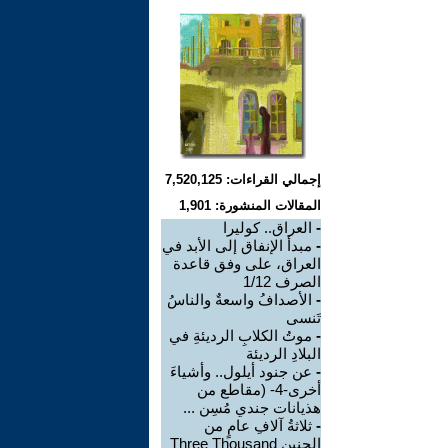
إجمالي القراءات: 7,520,125
المقالات المنشورة: 1,901
-
العراق.. كوليرا
-
مبدأ الإنفاق إلى الأبد في
العراق، على وفق قاعدة
الصرف 1/12
-
الأصدافُ واسعةٌ والناسُ
تَنسى
-
موتُ الكلابِ الرديئةِ في
البلادِ الرديئة
-
عن جنود أيلول.. وأشياءَ
أخرى-4- (مقاطع من
هذيانات جندي مُسِن ...
-
ثلاثةُ آلافِ عامٍ من
الحنين Three Thousand