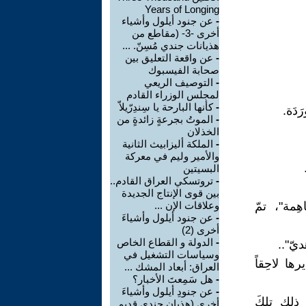
Years of Longing
-
عن جنود أيلول وأشياء
أخرى -3- (مقاطع من
هذيانات جندي مُسِنّ. ...
-
عن واقعة التعليق بين
صحابة الفيسبوك
-
التوصيف الريعي
لمجلس الوزراء القادم
-
كأنها البارحة يا سِندِرّيلاّ
َدَة.
-
الموتُ بجرعةٍ زائدةٍ من
الخذلان
-
الملكة أليزابيث الثانية
والأمير وليم في معركة
البسيتين
-
تروتسكي العراق القادم..
بين قوى الإنتاج الجديدة
ِمة"، تمّ
وعلاقات الإن ...
-
عن جنود أيلول وأشياءَ
أخرى (2)
-
الدولة و القطاع الخاص
ديّ"..
وسياسات التشغيل في
ها لاحِقاً
العراق: أبعاد المشك ...
-
هل سَمِعتَ الأخبار؟
-
عن جنودِ أيلول وأشياءَ
 ذلك تلكَ
أخرى (هذيان جندي قديم..