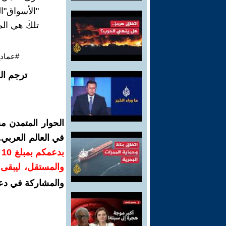
"الأسواق"ال
تلكَ هي الم
#عماد_
ترجم ال
الحوار المتمدن م
في العالم العربي
ب
والمستقل، ليبقى ص
والمشاركة في دع