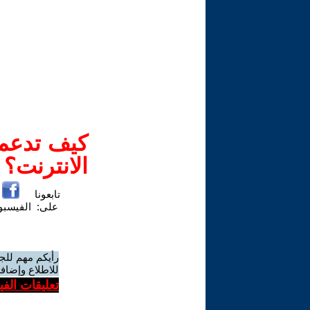
كيف تدعم-
الانترنت؟
تابعونا
على:
الفيسب
رأيكم مهم للج
للاطلاع وإضافة
تعليقات الف