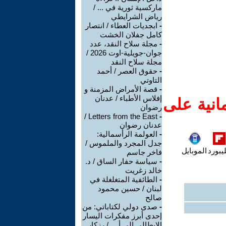
ماركسية ثورية في ... /
رياض الشرايطي
-
ابجديات العطاء / انتصار
كامل جفلان الخشت
-
مجلة سلاح النقد، عدد
جوان-جويلية-اوت 2026 /
مجلة سلاح النقد
-
حقوق العصر / أحمد
التاوتي
-
قصة الأمراض المزمنة و
إفلاس الأطباء / عدنان
انية على
رضوان
Letters from the East /
-
عدنان رضوان
-
العولمة الرأسمالية:
جدل المجرد والملموس /
يبورد
الموبايل
فاخر جاسم
-
سياسة حفار الساق / د.
خالد زغريت
-
الطائفية المتغلغلة في
لبنان / حسين محمود
صالح
-
صدى دولي لكتاباتي: من
إحدى أبرز مفكرات اليسار
الإيطالي إلى أ ... / رزكار