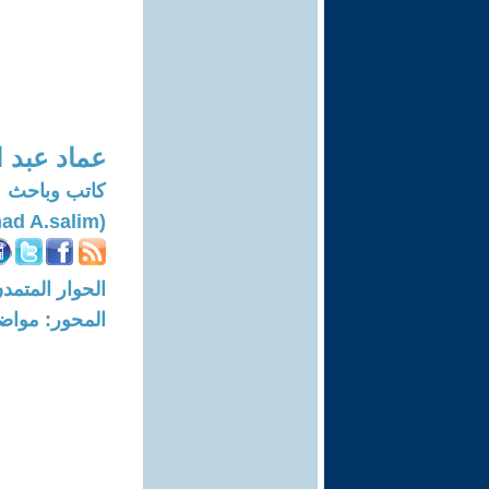
عماد عبد 
كاتب وباحث
(Imad A.salim)
الحوار المتمدن-العدد: 7387 - 22
المحور: مواض