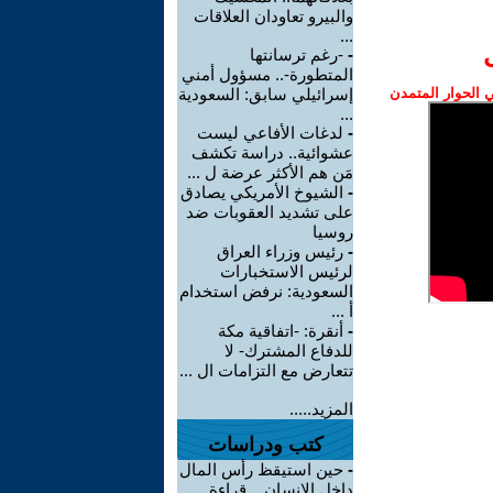
والبيرو تعاودان العلاقات
...
-
-رغم ترسانتها
المتطورة-.. مسؤول أمني
الحوار المتمدن
إسرائيلي سابق: السعودية
...
-
لدغات الأفاعي ليست
عشوائية.. دراسة تكشف
مَن هم الأكثر عرضة ل ...
-
الشيوخ الأمريكي يصادق
على تشديد العقوبات ضد
روسيا
-
رئيس وزراء العراق
لرئيس الاستخبارات
السعودية: نرفض استخدام
أ ...
-
أنقرة: -اتفاقية مكة
للدفاع المشترك- لا
تتعارض مع التزامات ال ...
المزيد.....
كتب ودراسات
-
حين استيقظ رأس المال
داخل الإنسان .. قراءة