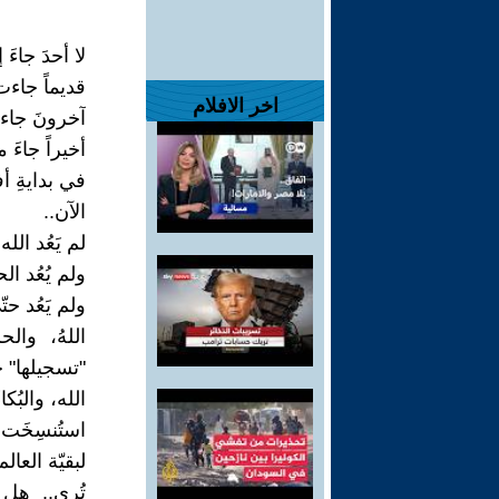
لا أحدَ جاءَ
قديماً جاءت
اخر الافلام
آخرونَ جاءو
أخيراً جاءَ 
في بدايةِ أف
الآن..
لم يَعُد الل
ولم يُعُد ال
ولم يَعُد حت
اللهُ، وال
"تسجيلها" حد
الله، والبُك
استُنسِخَت،
لبقيّة العالم
تُرى.. هل 