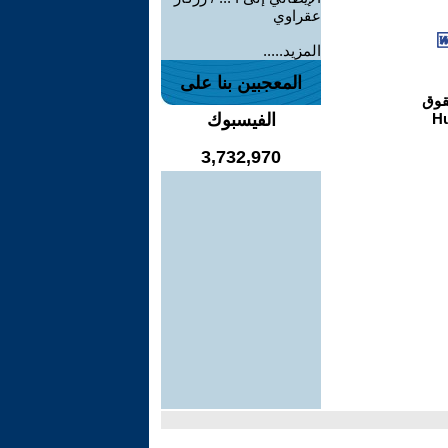
عقراوي
المزيد.....
المعجبين بنا على
الفيسبوك
3,732,970