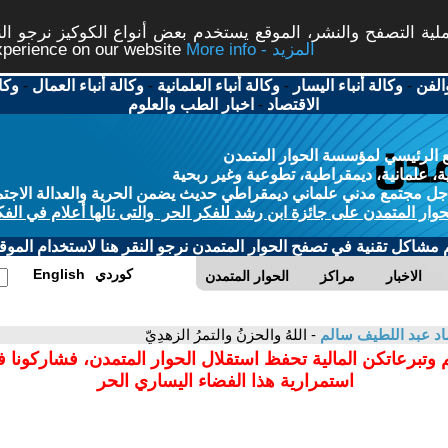
ة التصفح والنشر، الموقع يستخدم بعض أنواع الكوكيز نرجو النق
More info - المزيد
experience on our website
الفن
-
وكالة أنباء اليسار
-
وكالة أنباء العلمانية
-
وكالة أنباء العمال
-
وكا
الاقتصاد
-
اخبار الطب والعلوم
 الرئيسي لمؤسسة الحوار المتمدن
، علمانية، ديمقراطية، تطوعية وغير ربحية
ل مجتمع مدني علماني ديمقراطي حديث يضمن الحرية والعدالة الاجتم
حوار المتمدن على جائزة ابن رشد للفكر الحر والتى نالها أعلام في الفك
م مشاكل تقنية في تصفح الحوار المتمدن نرجو النقر هنا لاستخدام الموقع
كوردي
English
الاخبار
مراكز
الحوار المتمدن
د عبد اللطيف سالم
- اللهُ والحزنُ والتمرُ الزهدِيّ
 وتبرعاتكن المالية تحفظ استقلال الحوار المتمدن، فشاركونا 
استمرارية هذا الفضاء اليساري الحر