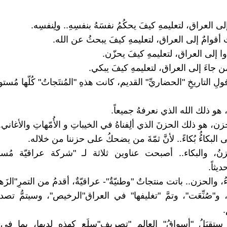
 إلى العراق، لتعليمهِ كيفَ يحكُمُ نفسَهُ بنفسِهِ.. ولِنفسِه.
 أقوامٌ إلى العراق، لتعليمهِ كيفَ يبحثُ عن الله.
ا إلى العراق، لتعليمهِ كيفَ يحزّن.
من جاءَ إلى العراق، لتعليمهِ كيفَ يبكي.
ولِ التاريخِ "الحضاريِّ" القديم، كانت هذهِ "المُنتَجاتُ" كُلّها مُستور
ه، هو ذلك الله الذي نعرفهُ جميعاً.
حزن، هو ذلك الحزنَ الذي ألِفناهُ في الخيباتِ و الأُمّهاتِ والأغاني.
ّى البكاءُُ بُكاءً.. لأنَّ ثمّةَ من يضحكُ على حزننا من خلاله.
حزنُ، والبكاء.. أصبحت عناوين ثلاثة لـ "شركة عراقيّة مُساه
يثاً.
اءُ، والحزن.. باتت منتجاتٌ "وطنيّةٌ"- عراقيّةٌ، أقدمُ من التمرِ"الزَه
 و"صُنِّعَت"، وتمَّ "تغليفها" في العراق"الرخيص"، وسيتمُّ تصدير
.
ستقبَلُ "أسواقُ" العالمِ "تصريف"سِلَعٍ كهذه لديها، بما في