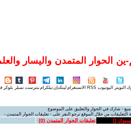
ين الحوار المتمدن واليسار والعلم
وك
التويتر
اليوتيوب
RSS
الانستغرام
لينكدإن
تيلكرام
بنترست
تمبلر
بلوكر
فل
ميع - شارك في الحوار والتعليق على الموضوع
 التعليقات من خلال الموقع نرجو النقر على - تعليقات الحوار المتمدن -
يسبوك (
)
تعليقات الحوار المتمدن (
0
)