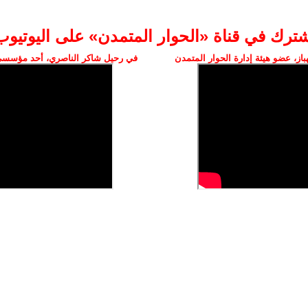
شترك في قناة «الحوار المتمدن» على اليوتيوب
ز، عضو هيئة إدارة الحوار المتمدن
في رحيل شاكر الناصري، أحد مؤسسي 