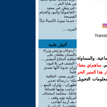
من بقايا الحر ...
-
في وطنٍ غير سعيد
-
الفاصوليا واليود والخيام
الفسيحة
-
عندما تموتُ الأشياءُ جدّاً
المزيد.....
Transl
أخبار عامة
-
أردوغان ورئيس وزراء
باكستان يعلقان على
اعية، والمساواة
اتفاقية الدفاع المشتر ...
-
النصف في بلا قيود:
م.
ساهم/ي معنا!
إيران عدونا لأنّها تعتدي
رار هذا المنبر الحر
علينا
-
تقرير يصف -اتفاقية
معلومات التحويل
مكة- بـ-رسالة تحذير
لطهران-.. وإيران للسع ...
-
ترامب يوليها اهتمامًا
خاصًا.. محكمة استئناف
أمريكية تؤيد وقف ...
-
بعد أزمة أطاحت
بعلاقاتهما.. المكسيك