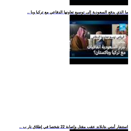
.. ما الذي يدفع السعودية إلى توسيع تعاونها الدفاعي مع تركيا وبا
.. استنفار أمني بتايلاند عقب مقتل وإصابة 22 شخصا في إطلاق نار ب