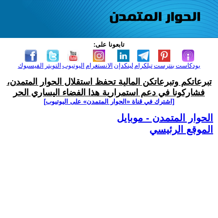
تابعونا على:
بودكاست
بنترست
تيلكرام
لينكدإن
الانستغرام
اليوتيوب
التويتر
الفيسبوك
تبرعاتكم وتبرعاتكن المالية تحفظ استقلال الحوار المتمدن،
فشاركونا في دعم استمرارية هذا الفضاء اليساري الحر
[اشترك في قناة ‫«الحوار المتمدن» على اليوتيوب]
الحوار المتمدن - موبايل
الموقع الرئيسي