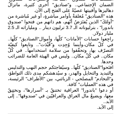
الضمان الإجتماعي.. و"صناديق" أخرى كثيرة، ماتزالُ
دهاليزها وأقبيتها عصيّةً على الفتح إلى الآن.
هذه "الصناديق" مُغلقةٌ بأوامر مباشرةٍ، أو غير مُباشرة من
"أولئكَ" الذين يُفتَرَضُ أنّهم، هم ذاتهم من فتحوا "صندوق
باندورا" ، بترليوناته الـ 3.7 ترليون دينار .. وملياراته الـ 2.5
مليار دولار.
راجِعوا حسابات "الأمانات" كلّها، وأموال"الصناديق" كلّها..
في كلّ مكان،وأينما وُجِدِت و"قُيِّدَت".. وتابِعوا كيفيّة
التصرّف بها، وتحقّقوا من سلامة استخدامها.. في كُلّ
مكان.. في كُلّ مكان.. وليس في الهيئة العامة للضرائب
وحدها.
افتَحوا"الصناديق" كلّها.. وسيُفاجئكم حجم النهب والتدليس
والتبديد والتحايل والهدر، و سيُدهشكم مدى ذلك التواطؤ،
و"التخادم" المصلحي - الزبائني، بين "الأطراف" الرئيسة،
في هذه "العمليات" كافة.
أو دعوا "باندورا" العراقية تختنقُ بـ "أسرارها"، ونختِنِقُ
معها، ويضيعُ مال العراق والعراقيّين في "صندوقها".. إلى
الأبد..
إلى الأبد.