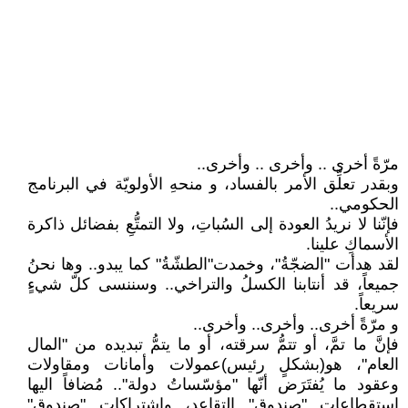
مرّةً أخرى .. وأخرى .. وأخرى..
وبقدر تعلِّق الأمر بالفساد، و منحهِ الأولويّة في البرنامج
الحكومي..
فإنّنا لا نريدُ العودة إلى السُباتِ، ولا التمتُّعِ بفضائل ذاكرة
الأسماكِ علينا.
لقد هدأت "الضجّةُ"، وخمدت"الطشّةُ" كما يبدو.. وها نحنُ
جميعاً، قد أنتابنا الكسلُ والتراخي.. وسننسى كلّ شيءٍ
سريعاً.
و مرّةً أخرى.. وأخرى.. وأخرى..
فإنَّ ما تمَّ، أو تتمُّ سرقته، أو ما يتمُّ تبديده من "المال
العام"، هو(بشكلٍ رئيس)عمولات وأمانات ومقاولات
وعقود ما يُفتَرَض أنّها "مؤسّساتُ دولة".. مُضافاً اليها
استقطاعات "صندوق" التقاعد، واشتراكات "صندوق"