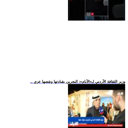
.. وزير الثقافة الأردني لـ«الأيام»: البحرين بقيادتها وشعبها عزي