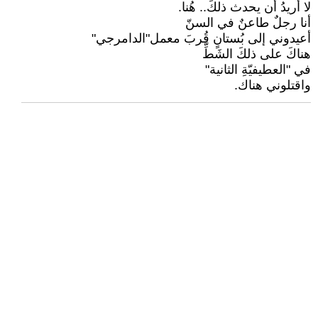
لا أُريدُ أن يحدث ذلكَ.. هُنا.
أنا رجلٌ طاعنٌ في السنّ
أعيدوني إلى بُستانٍ قُربَ معمل"الدامرجي"
هناكَ على ذلكَ الشَطِّ
في "العطيفيّةِ الثانية"
واقتلوني هناك.