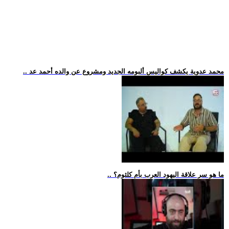
.. محمد عدوية يكشف كواليس ألبومه الجديد ومشروع عن والده أحمد عد
.. ما هو سر علاقة اليهود العرب بأم كلثوم؟