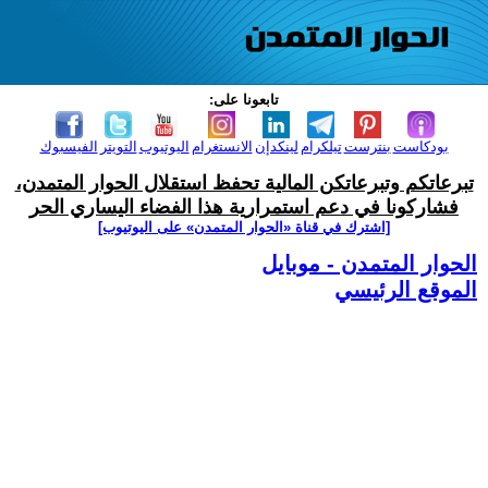
تابعونا على:
بودكاست
بنترست
تيلكرام
لينكدإن
الانستغرام
اليوتيوب
التويتر
الفيسبوك
تبرعاتكم وتبرعاتكن المالية تحفظ استقلال الحوار المتمدن،
فشاركونا في دعم استمرارية هذا الفضاء اليساري الحر
[اشترك في قناة ‫«الحوار المتمدن» على اليوتيوب]
الحوار المتمدن - موبايل
الموقع الرئيسي