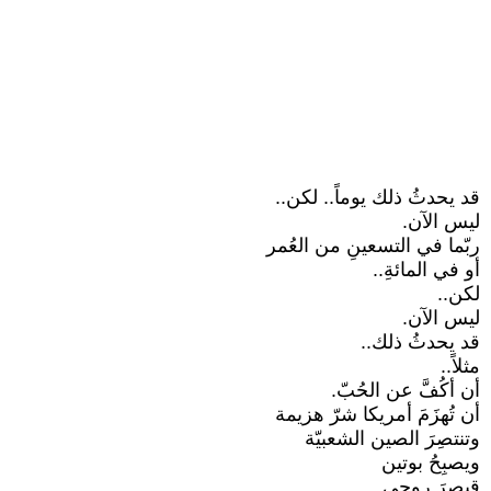
قد يحدثُ ذلك يوماً.. لكن..
ليس الآن.
ربّما في التسعينِ من العُمر
أو في المائةِ..
لكن..
ليس الآن.
قد يحدثُ ذلك..
مثلاً..
أن أكُفَّ عن الحُبّ.
أن تُهزَمَ أمريكا شرّ هزيمة
وتنتصِرَ الصين الشعبيّة
ويصبِحُ بوتين
قيصرَ روحي.