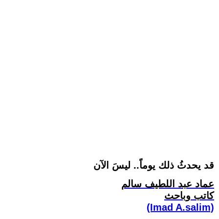
قد يحدثُ ذلك يوماً.. ليسَ الآن
عماد عبد اللطيف سالم
كاتب وباحث
(Imad A.salim)