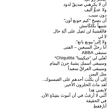
أن لا يكرهني صديقٌ لدود
ولا عدوٌّ أليف
دون سبب.
أن يصبحَ "كيم جونغ أون"
شبيهاً بكَلكَامش
فالعُشبةُ لن تَصِل على أيّةِ حال
لا لي
ولا إلى"بيونغ يانغ".
أنا رجلُ السبعينِ – الفتى
ستبقى ABBA
تُغنّي لي "جيكيتيتا" Chiquitita*
وسيبقى أسمكِ يشبهُ حزنَ اليمام
وسيبقى العراقُ سعيداً
مثل اليمن
إلى أن يكتُبَ أحدهم على الفيسبوك..
لقد ماتَ الحلزون الأخير.
لايعني هذا
أنّني لا أرغبُ في أن أموتَ بشِدّةٍ الآن.
في الحقيقة
أنا فقط