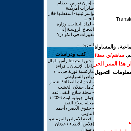
-
إيران تعرض -حطام
طائرات أمريكية
وإسرائيلية- أسقطتها خلال
Transl
الح ...
-
لماذا احتاجت وزارة
الدفاع الروسية إلى
تغييرات في الكوادر؟
المزيد.....
اعية، والمساواة
كتب ودراسات
م.
ساهم/ي معنا!
-
حين استيقظ رأس المال
رار هذا المنبر الحر
داخل الإنسان .. قراءة
ماركسية ثورية في ... /
معلومات التحويل
رياض الشرايطي
-
ابجديات العطاء / انتصار
كامل جفلان الخشت
-
مجلة سلاح النقد، عدد
جوان-جويلية-اوت 2026 /
مجلة سلاح النقد
-
حقوق العصر / أحمد
التاوتي
-
قصة الأمراض المزمنة و
إفلاس الأطباء / عدنان
رضوان