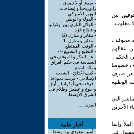
-
صدق أو لا تصدق ،
زابوريجيا و إيضاحات
الوزير الأميركي
وفيق بين
-
الدولة و الوطن
لا مغلوب "
-
الهلال الناري بين أوكرانيا
و قطاع غزة
-
مقابر و منازل (2)
د مجوفة ،
-
مقابر و منازل -1-
-
الوقت المقتطع
ن عقالهم
-
التطبع و التطبيع -7-
ي الحكم .
-
عن الفكر و الموقف في
السياسة في حكم العراق
رف خصوصا
و بلاد الشام .
-
كيف أخْتلقَ - الشعب
س سعر صرف
الإسلامي - فرنسا نموذجا
ة الوطنية
-
فرقعة في أوكرانيا و أرق
و جوع و عطش وظلام في
الشرق الأوسط
مباشر التي
المزيد.....
ء الآخرين
لأ وإنما
أخبار عامة
-
أمير سعودي يرد وسط
مقبول في