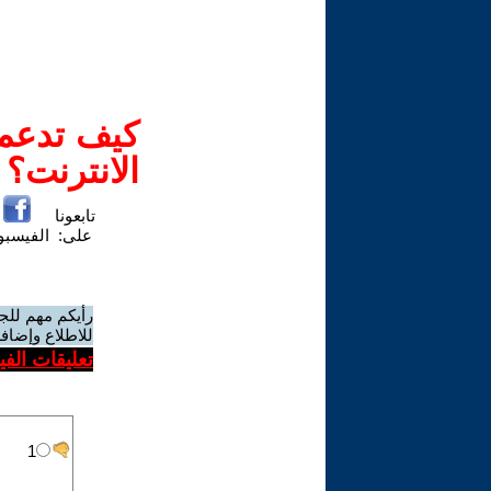
كيف تدعم-
الانترنت؟
تابعونا
على:
الفيسب
رأيكم مهم للج
للاطلاع وإضافة
تعليقات الف