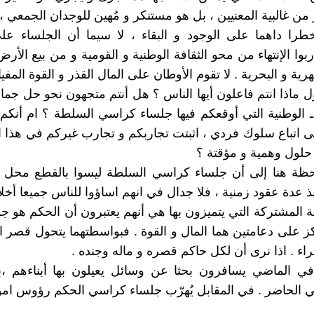
من غالبية المعنيين ، بل هو مستنكر و مُهين للوجدان الجمعي ،
خطرا داهما على الوجود و البقاء ، لا سيما أن الجلساء ع
وا الإنتهاء من محو الثقافة الوطنية و القومية و من بيع الأرض
نهرية و البحرية . لا تقوم الأوطان على المال القذر و القوة المفيا
 ماذا انتم فاعلون أيها الناس ؟ هل أنتم متجهون نحو حل جما
 ـ الوطنية التي أوقعكم فيها جلساء كراسي السلطة ؟ ام أنكم 
 اتباع سلوك فردي ، اثبتت تجاربكم و تجارب غيركم في هذا الع
لول وهمية و مؤقتة ؟
احظة هنا إلى أن جلساء كراسي السلطة ليسوا بالقطع محل ث
عدة عقود زمنية ، فلا جدال في انهم اساؤوا للناس جميعا أخلاقي
ة المشتركة التي يتميزون بها هي أنهم يعتبرون أن الحكم هو جو
تكز على دعامتين هما المال و القوة . فبواسطتهما يتحول قصر ا
اء . اذا نرى أن لكل حاكم قصره و ماله وجنده .
 في الماضي يسافرون بحثا عن وسائل يعيلون بها أبناءهم ،بينم
 الحاضر . في المقابل يُهرّب جلساء كراسي الحكم رؤوس اموا