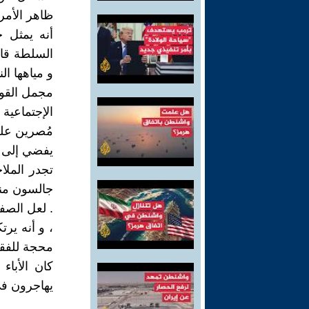
ظاهر الأمر 
أنه يمثل 
السلطة قارب
و مياهها ال
مجمل القول
الإجتماعية
مُصرين على
يفضي إلى ح
تجدر المل
جالسون منذ 
. لعل الصف
، و أنه ير
محجة للفقر
كان الأباء
يهاجرون في