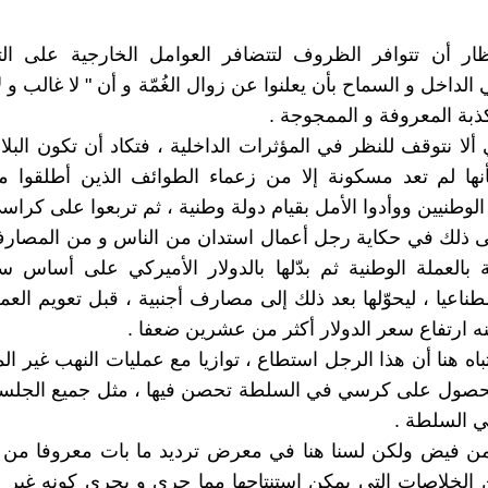
ظار أن تتوافر الظروف لتتضافر العوامل الخارجية على الت
 الداخل و السماح بأن يعلنوا عن زوال الغُمّة و أن " لا غالب و 
كذبة المعروفة و الممجوجة .
ألا نتوقف للنظر في المؤثرات الداخلية ، فتكاد أن تكون البلا
نها لم تعد مسكونة إلا من زعماء الطوائف الذين أطلقوا م
لوطنيين ووأدوا الأمل بقيام دولة وطنية ، ثم تربعوا على كراس
لى ذلك في حكاية رجل أعمال استدان من الناس و من المصا
ة بالعملة الوطنية ثم بدّلها بالدولار الأميركي على أسا
عيا ، ليحوّلها بعد ذلك إلى مصارف أجنبية ، قبل تعويم العمل
نه ارتفاع سعر الدولار أكثر من عشرين ضعفا .
تباه هنا أن هذا الرجل استطاع ، توازيا مع عمليات النهب غير ال
الحصول على كرسي في السلطة تحصن فيها ، مثل جميع الجلسا
 السلطة .
 فيض ولكن لسنا هنا في معرض ترديد ما بات معروفا من الم
الخلاصات التي يمكن استنتاجها مما جرى و يجري كونه غير 