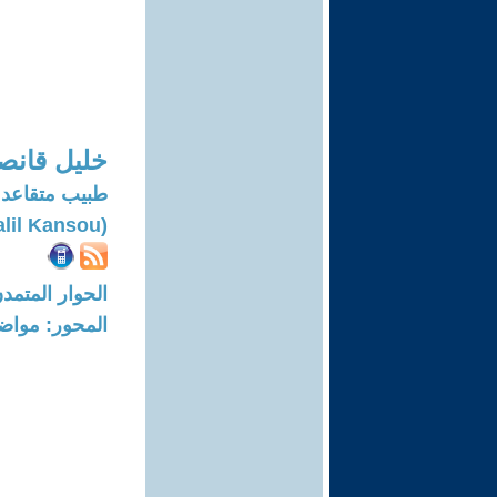
خليل قانص
طبيب متقاعد
(Khalil Kansou)
الحوار المتمدن-العدد: 7433 - 22
المحور: مواض