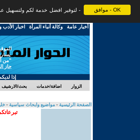
موافق - OK
لتوفير افضل خدمة لكم ولتسهيل عملي
أخبار عامة
-
وكالة أنباء المرأة
-
اخبار الأدب و
الموقع
يسارية
"من أج
حاز ال
إذا لديك
الزوار
اضافة/خدمات
بحث/الارشيف
الصفحة الرئيسية
-
مواضيع وابحاث سياسية
-
خلي
تبرعاتكم