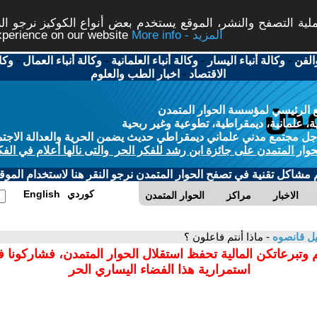
ة التصفح والنشر، الموقع يستخدم بعض أنواع الكوكيز نرجو النق
More info - المزيد
experience on our website
الفن
-
وكالة أنباء اليسار
-
وكالة أنباء العلمانية
-
وكالة أنباء العمال
-
وكا
الاقتصاد
-
اخبار الطب والعلوم
 الرئيسي لمؤسسة الحوار المتمدن
، علمانية، ديمقراطية، تطوعية وغير ربحية
ل مجتمع مدني علماني ديمقراطي حديث يضمن الحرية والعدالة الاجتم
حوار المتمدن على جائزة ابن رشد للفكر الحر والتى نالها أعلام في الفك
م مشاكل تقنية في تصفح الحوار المتمدن نرجو النقر هنا لاستخدام الموقع
كوردي
English
الاخبار
مراكز
الحوار المتمدن
ل قانصوه
- ماذا أنتم فاعلون ؟
 وتبرعاتكن المالية تحفظ استقلال الحوار المتمدن، فشاركونا 
استمرارية هذا الفضاء اليساري الحر