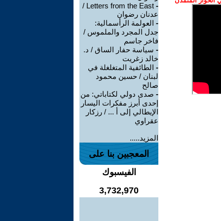
الحوار المتمدن
Letters from the East /
-
عدنان رضوان
-
العولمة الرأسمالية:
جدل المجرد والملموس /
فاخر جاسم
-
سياسة حفار الساق / د.
خالد زغريت
-
الطائفية المتغلغلة في
لبنان / حسين محمود
صالح
-
صدى دولي لكتاباتي: من
إحدى أبرز مفكرات اليسار
الإيطالي إلى أ ... / رزكار
عقراوي
المزيد.....
المعجبين بنا على
الفيسبوك
3,732,970