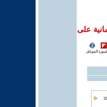
انية على
يبورد
الموبايل