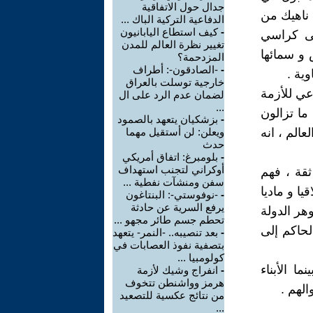
جدال حول الاتفاقية
 ناهيك من
الدفاعية التركية الباك ...
-
كيف استطاع اليابانيون
لى كراسي
تغيير نظرة العالم للمدن
 و سمائها
المزدحمة؟
-
-الصادقون-: أطراف
وية .
خارجية توسلت بالعراق
عي للأزمة
لضمان عدم الرد على ال
...
ما تزالون
-
بزشكيان يتعهد بالصمود
الم ، انه
ويعلن: لن أستقيل مهما
حدث
-
بلومبرغ: اتفاق أمريكي
أوكراني لتجنب استهداف
قة ، فهم
سفن ومنشآت نفطية ...
ا و ماديا
-
-نوفوستي-: البنتاغون
يرفع السرية عن حادثة
هر الدولة
تحطم جسم طائر مجهو ...
لحاكم إلى
-
بعد تنصيبه.. -النمر- يتعهد
بتصفية نفوذ العصابات في
كولومبيا ...
ا الأبناء
-
انفراج وشيك لأزمة
هرمز وواشنطن تتخوف
لهم .
من نتائج عكسية للتصعيد
...