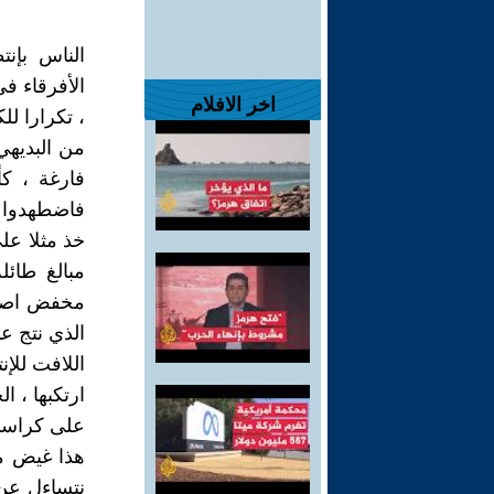
الناس بإنت
الأفرقاء في
اخر الافلام
، تكرارا لل
من البديهي 
فارغة ، كأ
فاضطهدوا ا
خذ مثلا ع
مبالغ طائل
مخفض اصطنا
الذي نتج ع
اللافت للإن
ارتكبها ، 
على كراسي
هذا غيض من
نتساءل عن 