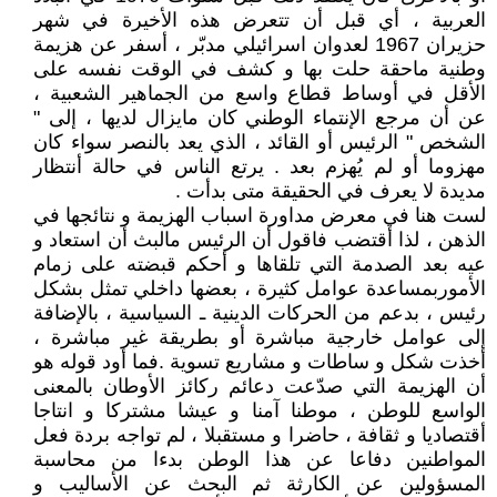
العربية ، أي قبل أن تتعرض هذه الأخيرة في شهر
حزيران 1967 لعدوان اسرائيلي مدبّر ، أسفر عن هزيمة
وطنية ماحقة حلت بها و كشف في الوقت نفسه على
الأقل في أوساط قطاع واسع من الجماهير الشعبية ،
عن أن مرجع الإنتماء الوطني كان مايزال لديها ، إلى "
الشخص " الرئيس أو القائد ، الذي يعد بالنصر سواء كان
مهزوما أو لم يُهزم بعد . يرتع الناس في حالة أنتظار
مديدة لا يعرف في الحقيقة متى بدأت .
لست هنا في معرض مداورة اسباب الهزيمة و نتائجها في
الذهن ، لذا أقتضب فاقول أن الرئيس مالبث أن استعاد و
عيه بعد الصدمة التي تلقاها و أحكم قبضته على زمام
الأموربمساعدة عوامل كثيرة ، بعضها داخلي تمثل بشكل
رئيس ، بدعم من الحركات الدينية ـ السياسية ، بالإضافة
إلى عوامل خارجية مباشرة أو بطريقة غير مباشرة ،
أخذت شكل و ساطات و مشاريع تسوية .فما أود قوله هو
أن الهزيمة التي صدّعت دعائم ركائز الأوطان بالمعنى
الواسع للوطن ، موطنا آمنا و عيشا مشتركا و انتاجا
أقتصاديا و ثقافة ، حاضرا و مستقبلا ، لم تواجه بردة فعل
المواطنين دفاعا عن هذا الوطن بدءا من محاسبة
المسؤولين عن الكارثة ثم البحث عن الأساليب و