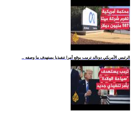
.. الرئيس الأمريكي دونالد ترمب يوقع أمرا تنفيذيا يستهدف ما وصفه