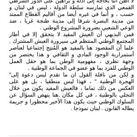
لا أظن أننا بحاجة إلى أدلة و براهين على الدور الشرطي
القمعي الذي تمارسه سلطة الدولة ، ليس في لبنان و
حسب ، و أنما في غيره أيضا من أقاليم القطاع الممتد
من مدينة البصرة شرقا إلى مدينة طنجة غربا ، ضد
الوعي الشعبي بضرورة المشروع الوطني .
فمن البديهي أن العيش المفيد لا يتحقق إلا في أطار
المجتمع الوطني المنتظم في سيرورة العيش المشترك .
علما أن المقصود هنا بالمفيد هو المُنتِج إجتماعيا لعناصر
أستمرارية الوجود المادي و الثقافي و هذا يختصر من
وجهة نظري ، مفهومية الوطن بما هو حقل العمل
الوطني للفرد بما هو عضو في الجماعة الوطنية .
و لكن من نافلة القول ان ما تقدم ليس دعوة إلى"
الهجرة الوطنية " ، فهذا ليس منطقيا ، بل هو على
العكس من ذلك تماما ، فالعيش المفيد يكون من خلال
التحلي بالوطنية ، في كل مكان .هنا ينهض السؤال عن
السلوك الوطني حيث يكون هذا الأخير محظورا و جريمة
يطاله القانون . لبنان نموذجا .