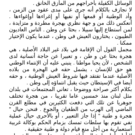
الوسائل الكفيلة بأخراجهم من المأزق الخانق .
لا نجازف بالكلام أنه جرى على مدى عقود من الزمن ،
وأد الوطنية أو قمعها أو نفيها أو إغراءها أوإغواءها .
أنعكس ذلك من و جهة نظري بهجرة مطردة و متزايدة ،
لمن أستطاع إليها سبيلا ، بحثا عن وطن . الناس العاديون
الطيبون ، يختارون العيش في وطن ، عندما يكون الإختيار
ممكنا .
مجمل القول أن الإقامة في بلاد غير البلاد الأصلية ، هي
هجرة بحثا عن و طن ، و تعبيرا عن حاجة أنسانية لدى
الشخص ، لأن يحيا مواطنا . ينبني عليه أن الإنتماء الوطني
هو حق للإنسان ، يشمل حقه في الهجرة من بلاده
الأصلية عندما تفتقد فيها شروط العيش الوطنية ، و حقه
أيضا في الإسيتطان حيث يقبل انتماؤه إلى وطن .
بكلام أكثر صراحة ووضوحا ، تعاني المجتمعات في بلدان
مثل لبنان منذ خمسين عاما تقريبا ، من هجرة تختلف
جوهريا عن تلك التي دفعت الكثيرين في مطلع القرن
الماضي إلى الهرب من الطغيان والجوع . فنحن حيال "
هجرة و طنية " إذا جاز التعبير ، أو بالأحرى حيال عملية
نفي تقوم بها سلطات تمسك بزمام الحكم بوكالة غربية
أستعمارية من أجل منع قيام دولة و طنية حقيقية .