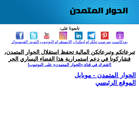
تابعونا على:
بودكاست
بنترست
تيلكرام
لينكدإن
الانستغرام
اليوتيوب
التويتر
الفيسبوك
تبرعاتكم وتبرعاتكن المالية تحفظ استقلال الحوار المتمدن،
فشاركونا في دعم استمرارية هذا الفضاء اليساري الحر
[اشترك في قناة ‫«الحوار المتمدن» على اليوتيوب]
الحوار المتمدن - موبايل
الموقع الرئيسي