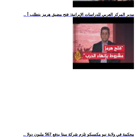
.. مدير المركز العربي للدراسات الإيرانية: فتح مضيق هرمز يتطلب أ
.. محكمة في ولاية نيو مكسيكو تلزم شركة ميتا بدفع 567 مليون دولا