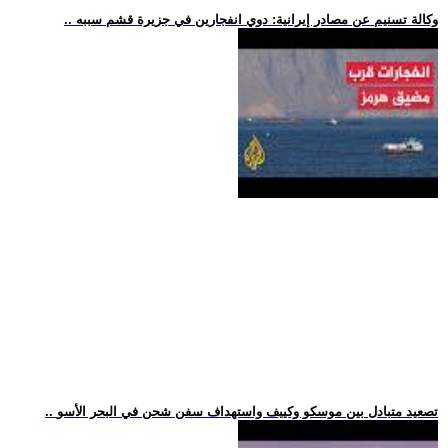
.. وكالة تسنيم عن مصادر إيرانية: دوي انفجارين في جزيرة قشم سببه
.. تصعيد متبادل بين موسكو وكييف واستهداف سفن شحن في البحر الأسو