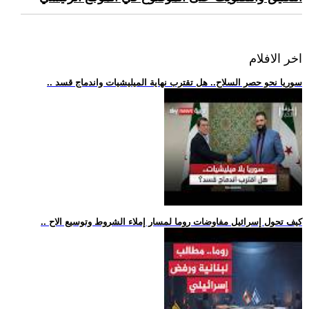
اخر الافلام
.. سوريا نحو حصر السلاح.. هل تقترب نهاية الميليشيات واندماج قسد
.. كيف تحول إسرائيل مفاوضات روما لمسار إملاء الشروط وتوسيع الاح