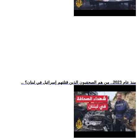
.. منذ عام 2023.. من هم الصحفيون الذين قتلتهم إسرائيل في لبنان؟