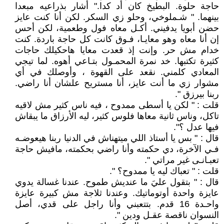
حاجة حلوة. البطيخ كان أد كدا." أشار بذراعيه مبعدا
بينهما. " شـملوخي، وحلو زي السكر. لكن أنا كنت عايز
حضن أبويا يدفيني. أكـل معاه فول وطعمية، لكن أحس
إن أنا معاه وهو معايـا، فـوق كانت كل حاجة باردة. كنت
خدام مش حر. وإنت إذ قعدت معايا هاحكيلك حاجات
كثيرة تكتبها. خد نمرة المحمـول بتـاعي أهوه. لما تيجي
المعادي كلمني. نقعد على القهوة ، وأوصلك في أي
مشوار زي ما أنت عايز، أنا مستريح علشان أنا راضي.
ربنا بيرزق ".
قلت : " لكن يا أسطى ممدوح ، فيه ناس كثير مش لاقيه
تاكل، وناس ثانية معاها فلوس كثير، ليه الأرزاق ما يبقاش
فيها عدل ؟".
قال : " بس يا أستاذ اللي ميتهناش في الدنيا ربنا هيعوضـه
فـي الآخرة، دي حكمته وأنا راضي بحكمته، مافيش حاجة
تعبـانـى غير مراتي ".
قلت : " تعباك ليه يا ممدوح؟ ".
قال : " بتقول عليَ ما عنديش طموح. عندنا غسالة يدوي
عايزة واحدة أوتوماتيك. وعندنا ثلاجة مش كبيرة عايزة
واحـدة 16 قدم. بتتعبني وأنا راجل على قدي، أصل
النسوان ناقصة عقـل ودين ".