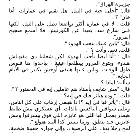
جزيـرة"الوراق".
قال: "أحلى حتة في النيل. هل تقيم في عمارات "أغا
خان" ؟ .
قلت : لا في عمارة أكثر تواضعا تطل على النيل، لكنها
فـي شارع سد، بعيدا عن الكورنيش فلا أسمع ضجيج
المرور".
قال: "باين عليك بتحب الهدوء ".
قلت: نعم، وأنت ؟ ".
قال : "أنا أيضا بأحب الهدوء. لكن شغلتنا دي مفيهـاش
هـدوء، وبتوع المرور بيطلعوا عينينا ، بياخدوا منا فلوس
طول الوقـت. وباين عليها هتبقى أوحش بكتير في الأيام
الجاية. ".
سألته: لماذا ؟.
قال: "مش شايف يأستاذ هم عاملين إيه في الدستور ؟ ".
قلت : " وده هيأثر فيك في إيه؟ "
قال : "يأثر فيا في إيه ؟! دا هيبقى إرهاب على كل الناس،
وعلى سواقين التاكسي بالذات. أي عسكري مش ظابط
هيقدر يعمـل فيا اللي هو عايزه. اللي فوق بيسرقوا ومش
عايزين حـد ينطق، وربنا يستر. كدا البلد هتولع ".
لمح رجلا يقف على الرصيف، وإلى جواره حقيبة ضخمة،