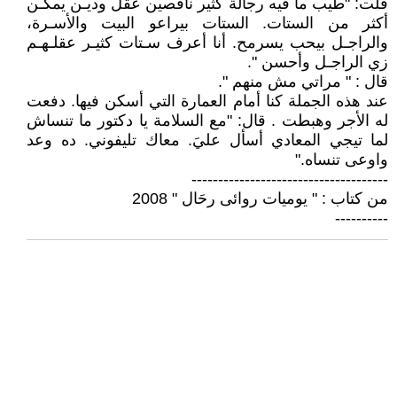
قلت: "طيب ما فيه رجالة كثير ناقصين عقل وديـن يمكـن
أكثر من الستات. الستات بيراعو البيت والأسـرة،
والراجـل بيحب يسرمح. أنا أعرف سـتات كثيـر عقلـهـم
زي الراجـل وأحسن ".
قال : " مراتي مش منهم ".
عند هذه الجملة كنا أمام العمارة التي أسكن فيها. دفعت
له الأجر وهبطت . قال: "مع السلامة يا دكتور ما تنساش
لما تيجي المعادي أسأل عليَ. معاك تليفوني. ده وعد
واوعى تنساه."
-------------------------------------
من كتاب : " يوميات روائى رحَال " 2008
----------