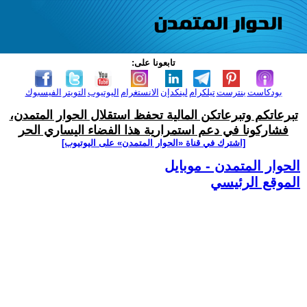
تابعونا على:
بودكاست
بنترست
تيلكرام
لينكدإن
الانستغرام
اليوتيوب
التويتر
الفيسبوك
تبرعاتكم وتبرعاتكن المالية تحفظ استقلال الحوار المتمدن،
فشاركونا في دعم استمرارية هذا الفضاء اليساري الحر
[اشترك في قناة ‫«الحوار المتمدن» على اليوتيوب]
الحوار المتمدن - موبايل
الموقع الرئيسي