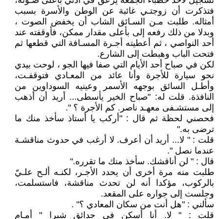
تسجيل لأحد خطباء الجمعة يزعق في أذني بأعلى صـوته،
فتذكرت أن زوجتـي غائبة عن الوطن والأسرة بسبب
أمثاله. طلبت مـن السـائق الشاب أن يخفض الصوت ،
وبدلا من ذلك رفعه إلى بأعلى مقدار ممكن، فأوقفته عند
أحد النواصي ، ثم أعطيته أجـرة المسـافة التي قطعها ثم
فتحت الباب وهبطت إلى الشارع.
لكن في صباح أحد الأيام التي صفا فيها الجو ، لوحت بيدي
نحو سيارة للأجرة وأنا عائد من المعـادي فتوقفـت،
وأطـل السائق بوجهه الأسمر وعينيه السوداوين من
النافذة. قلت له: "صباح الخير يأسطى... أريد أن أذهب
إلى مستشـفى معهـد ناصر. كم الأجرة ؟ ".
فحصني لحظة ثم قال : "أركب يا أستاذ سأخذ منك ما
ترضى به."
قلت : " لا... أريد أن أعرف. لا أرغب في حدوث مناقشـة
عندما نصل ".
قال : " لن أناقشك. سأخذ منك ما تقرره."
طلبت منه مرة أخرى أن يحدد الأجـر، لكنـه ألـح علـيّ
بالركوب، مؤكدا أنه لن تحدث مناقشة، فاستسلمت،
وجلست إلى جواره على المقعد.
سألني : "هل أنت من سكان المعادي ؟" .
قلت : " لا. أنا أسكن في حدائق شبرا " أمـام