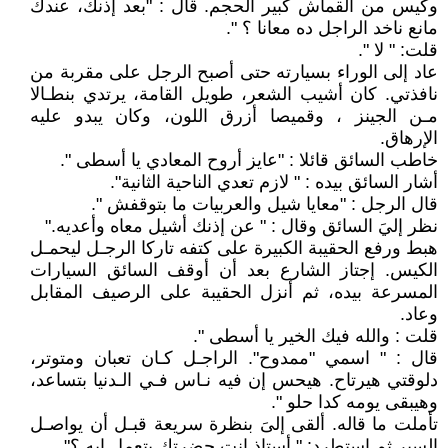
وكيس من القماش كبير الحجم. قال : "بعد إذنك، عندك
مانع ناخد الراجل ده معانا ؟ ".
قلت: " لا ".
عاد إلى الوراء بسيارته حتى أصبح الرجل على مقربة من
نافذتي. كان أشيب الشعر، طويل القامة، يرتدي بنطـالا
مـن الجينز ، وقميصا أزرق اللون، وكان يبدو عليه
الإرهاق.
خاطب السائق قائلا : "عايز أروح المعادي يا أسطى ".
أشار السائق بيده : " لازم تعدي الناحية الثانية".
قال الرجل : "معايا شيل والعربيات ما بتوقفش ".
نظر إليَ السائق وقال : " عن إذنك أشيل معاه وأعديه."
هبط ورفع الحقيبة الكبيرة على كتفه تاركا الرجـل ليحمـل
الكيس. إجتاز الشارع بعد أن أوقف السائق السيارات
المسرعة بيده، ثم أنزل الحقيبة على الرصيف المقابل
وعاد.
قلت : والله فيك الخير يا أسطى ".
قال : " اسمي "ممدوح". الراجـل كـان تعبان ومتوتر،
دلوقتي هيرتاح. هيحس إن فيه نـاس فـي الـدنيا بتساعد،
وهيبقى يومه كدا حلو ".
تأملت ما قاله. ألقى إلىَ بنظرة سريعة قبـل أن يواصـل
السير ثم استطرد: " أستاذ إنت حضرتك بتعمل إيه ؟".