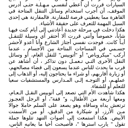
السيارات قررت أن أعطي لنفسـي مـهـلـة حتـى أدرس
الموقف، أن أجرب استخدام وسائل التنقل المتاحة في
القاهرة مما يعطيني فرصة للمقارنة. فالمقارنة هي إحدى
السبل المهمة للتعرف على حقيقة الأشياء.
هكذا دخلت في مرحلة جديدة أعادتني إلى أيام كنت فيهـا
شاباً، خصوصاً وأنني قررت ألا أحتقر أي وسيلة للتنقـل
أيـاً كانت. فوجدت نفسي أجتاز الشارع وأنا أعدو لأحشر
جسـمي في المساحات المتاحة بين الأجسام ، عندما
أركب "ميكروباص" أو "أتوبيس" للنقل العام، أو وسائل
النقل الآخرى التـي تـعمـل دون تذاكر ، أن أشاهد عن
قرب ما يحدث للناس عندما يسعون إلى قضاء مصالحهم،
أو زيارة أقاربهم، أو شراء ما يحتاجون إليه، أو الذهاب إلى
عملهـم، أو التوجـه إلـى المـدارس والمستشفيات سعيا
للتعلم أو للشفاء.
هكذا شاهدت الأم التي تصعد إلى أتوبيس النقـل الـعـام،
ومعها أربعة من الأطفال، و" قفة"، أو الرجل العجـوز
ترتعش يداه وساقاه وهو يصعد على السلم حاملا جوالا
مـن الأرز، أو شيكارة من الدقيق، أو من الأسمنت
الأبيض. هكذا استمعت إلى أصوات التنهد تتلوها جملة
تقول " يارب استرها "، فأصبحت أحيا ما يعانيه الناس،