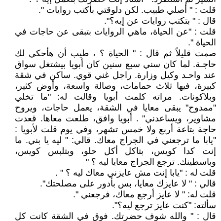
قلت : " أصلي طبيب. لكن دلوقتي بأكتب روايات ".
قال : " بتكتب روايات عن إيه؟".
قلت : "عن الحياة، ماهي الروايات بتبقى عن حاجات في
الحياة ".
صمت قليلاً ثم قال : " الحياة ؟ ، طيب أن هأحكي لك
حاجـة. لما كان سني سبع سنين كان أبويا بيشتغل سواق
عند واحـد وكيل وزارة. راجل غني قوي. ساكن في شقة
كبيرة، فيها ثلاث حمامات، وصالة واسعة، وأوض كثير،
وبلاكونات. مراته كلمت أبويا وقالت له: "ما تخلي
"ممدوح" يبقى معايا في الشقة، يعمل حاجات، ويروح
مشاوير، ويساعدني" . أبويا وافق، طلعت معاها. قعدت
حاجة بتاعة أربع ولا خمس تشهر، وفي يوم قلت لأبويا :
"يابا ما ترجعني في الجراج معاك. قالي: " ليه يا بني. ما
إنت كدا كويس، بتاكل أكل حلو، وبتلبس كويس،
وباسطينك. ترجع الجراج معايا ليه ؟ "
قلت له : "يابا إنت مش عايزني معاك ليه ؟ " .
قالي : " لا عايزك معايا، بس بأدور على مصلحتك".
قلت له: " لا عايز أرجع معاك، فرجعني ".
سألته: "كنت عايز ترجع ليه؟".
قال : " والله شوف حضرتك. فوق في الشقة كانت كل