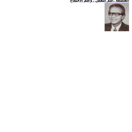
الفلسفة ,علم النفس , وعلم الاجتماع