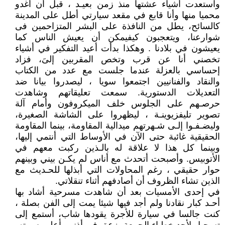
واستعدت أشياء عشتها منذ زمن بعيـد ، قبل أن أغدو
محميا منها وأنا قابع في مقعد سيارتي أطل على المدينة
كالسائح، يطل من النافذة على البشر المتزاحمين فى
شوارعنا، ويتعجبون كيفيمكن أن يعيش الناس كما
يعيشون في بلادنا . وهكذا بدأت أعيد التفكير في أشياء
تخصني أنا عن قرب وتخص المقربين إلىَ، فزاد
إحساسي بالعزلة عندما جلست مع عدد من الكتاب
والنقاد والفنانيين اجتمعوا سويا ، ليصدروا بيانا ضد
التعديلات الدستورية. سمعت تعليقاتهم وشاهدت
حرصـهم على الجلوس خلف الميكروفون وأمام آلة
تصوير تليفزيوينـة ، ليظهروا على الشاشة الصغيرة،
وليضـفـوا إلـى شـهرتهم ميدالية المقاومة، بينما المقاومة
الحقيقية غائبة حتى الآن في الأوساط التي أنتمي إليها،
وبينما كل هذا لا علاقة له بالـذين ركبت معهم في
الأتوبيس. وأصبحت أتحدث مع أناس لم يكـن بيني وبينهم
حوار حقيقي ، رغم المحاولات التي أبذلها للحـديث مع
الذين تشاء الظروف أن أصادفهم أثناء تنقلاتي.
في إحدى الأمسيات بعد أن شاهدت مسرحية أشاد بها
أحـد كبار نقادنا ولم أجد فيها شيئا يمت إلى الفن بصلة ،
كنت جالسا في سيارة للأجرة يقودها شاب، أستمع إلى