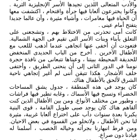
والأدب المتعالى اللذين تجيدها الأسر الإنجليزية الثرية .
وكانوا يخترعون ألعابا فيها جرأة واقتحام ، اكتشفت معها
أن الحياة فيها مغامرات ، وأشياء مثيرة ، وأن عالما جديدا
يتفتح أمام عينى .
كانت أمى تحذرنى من الاختلاط بهم ، وتشجعنى على
التعلق بأبناء وبنات الأسر التى تقيم فى الجهة الشمالية.
فتعودت أن أخفى عنها اتجاهى عندما أذهب لللعب مع
الأطفال الآخرين . أخرج من الباب الحديدى المنخفض
للحديقة المحيطة ببيتنا ، وعيناها تتبعانى من نافذة حجرة
نومنا فى الدور الثانى إلى أن ينحنى الطريق ، وأختفى
خلف الأشجار. هكذا تتيقن أننى لم أغير إتجاهي ناحية
الشرق لألحق بالأطفال هناك.
كان يوجد في هذه المنطقة ، جدول يشق المساحات
الخضراء وتسبح فيها الأسماك ، وغابه تطير فيها فراشات
، وطيور من مختلف الأنواع. ومن بين الأطفال الذين كنت
ألقاهم هناك كان يوجد صبى طويل القامة ، قوى البنية
يكبرنا بعدة سنوات دأب على اختراع ألعابا غريبة، مثيرة
لنا نحن الأطفال ، ولاتخلو من القسوة في بعض الاحيان.
ومن فرط انبهارنا بجرأته وخياله الخصب ، أسلمنا له
قيادنا دون صراع.