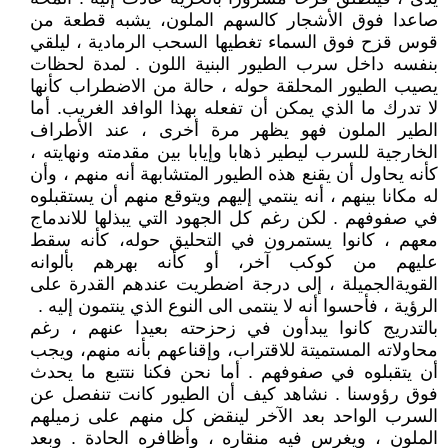
صاعدا فوق الأشجار كالسهم الملون، يشبه قطعة من
قوس قزح فوق السماء تغطيها السحب الرمادية ، ليلقي
بنفسه داخل سرب الطيور البنية اللون . لمدة لحظات
يصيب الطيور المحلقة حوله ، حالة من الاضطراب كأنها
لا تدرك ما الذي يمكن أن تفعله بهذا الوافد الغريب. أما
الطير الملون فهو يظهر مرة أخرى ، عند الأطراف
الخارجية للسرب ليطير ذهابا وإيابا بين مقدمته ونهايته ،
كأنه يحاول أن يقنع هذه الطيور المتشابهة أنه منهم ، وأن
له مكانا بينهم ، أنه ينتمي إليهم ويتوقع منهم أن يستقبلوه
في صفوفهم . لكن رغم كل الجهود التي يبذلها للاندماج
معهم ، كانوا يستمرون في التحليق حوله، كأنه سقط
عليهم من كوكب آخر، أو كأنه بهرهم بألوانه
القويةالجميلة ، إلى درجة اضطريت عندهم القدرة على
الرؤية ، فأحسوا أنه لا ينتمى الى النوع الذي ينتمون إليه .
بالتدريج كانوا يبدأون في زحزحته بعيدا عنهم ، رغم
محاولاته المستميتة للاقتراب، وإقناعهم بأنه منهم، ويجب
أن يتقبلوه في صفوفهم . أما نحن فكنا نتتبع ما يحدث
فوق رؤوسنا . نشاهد كيف أن الطيور كانت تنفصل عن
السرب الواحد بعد الآخر لينقض كل منهم على زميلهم
الملون ، ويغرس فيه منقاره ، وأظافره الحادة . وبعد