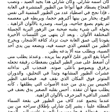
كان اسمه شارلي. وكان شارلي هذا يجيد الصيد ، ونصب
الفخاخ يصطاد فيها أنواعا من الطيور المنتشرة في الغابة
، فإذا نجح في اصطياد عدد من الطيور المنتمية الى نفس
النوع، يختار من بينها أكبرهم حجما، ويربطه في معصمه
ثم يقوم بصبغ جناحيه، ورأسه، وصدره بالألوان الزاهية .
يحوله الى شيء يشبه صحبة من الزهور البرية الجميلة
المختلفة الألوان . وبعد أن ينتهى من اللمسات الأخيرة
يقودنا إلى عمق الغابة حيث تزداد كثافة الأشجار، ويخرج
الطير من القفص الذي حبسه فيه، ويضعه بين يدى أحد
الصبية، ويطلب منه ألا يدعه يطير.
أحيانا يقع الدور علىّ لأقوم بما يريده . وعندئذ يطلب منى
أن أضغط على صدر الطير الملون بضغطات رقيقة تجعله
يزقزق ويصوصو بأعلى صوته. فتنجذب الى نداءاته
عشرات الطيور المشابهة وتبدأ في التحليق، والدوران
المتوتر فوق المكان الذي نقف فيه. فيضاعف الطير
الحبيس بين يدي من حدة الأصوات التي يطلقها ، كأنه
يطلب منها أن تنقذه . أحس بقلبه الصغير يدق بعنف في
الصدر الدافيء المزخرف بالألوان الزاهية.
عندما يتجمع عدد كاف من الطيور في بقعة السماء
المطلة علينا ، يشير إلیّ شارلي بإطلاق سراحه من بين
يدى ، فينطلق فرحا مسرورا بالحرية عادت إليه . ألمحة