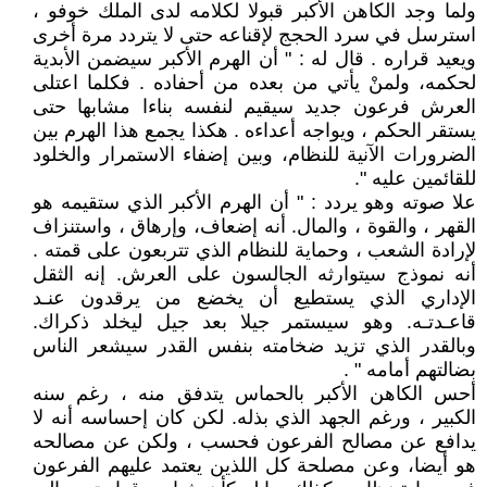
ولما وجد الكاهن الأكبر قبولا لكلامه لدى الملك خوفو ،
استرسل في سرد الحجج لإقناعه حتى لا يتردد مرة أخرى
ويعيد قراره . قال له : " أن الهرم الأكبر سيضمن الأبدية
لحكمه، ولمنْ يأتي من بعده من أحفاده . فكلما اعتلى
العرش فرعون جديد سيقيم لنفسه بناءا مشابها حتى
يستقر الحكم ، ويواجه أعداءه . هكذا يجمع هذا الهرم بين
الضرورات الآنية للنظام، وبين إضفاء الاستمرار والخلود
للقائمين عليه ".
علا صوته وهو يردد : " أن الهرم الأكبر الذي ستقيمه هو
القهر ، والقوة ، والمال. أنه إضعاف، وإرهاق ، واستنزاف
لإرادة الشعب ، وحماية للنظام الذي تتربعون على قمته .
أنه نموذج سيتوارثه الجالسون على العرش. إنه الثقل
الإداري الذي يستطيع أن يخضع من يرقدون عنـد
قاعـدتـه. وهو سيستمر جيلا بعد جيل ليخلد ذكراك.
وبالقدر الذي تزيد ضخامته بنفس القدر سيشعر الناس
بضالتهم أمامه " .
أحس الكاهن الأكبر بالحماس يتدفق منه ، رغم سنه
الكبير ، ورغم الجهد الذي بذله. لكن كان إحساسه أنه لا
يدافع عن مصالح الفرعون فحسب ، ولكن عن مصالحه
هو أيضا، وعن مصلحة كل اللذين يعتمد عليهم الفرعون