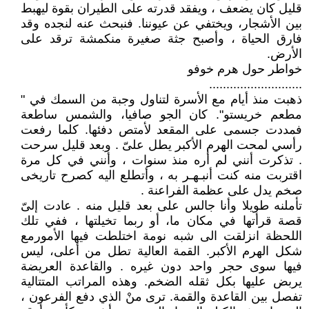
قليل كان يضعف ، ويفقد قدرته على الطيران بقوة ليهبط
بين الأشجار، ويختفي عن عيوننا. فنبحث عنه لنجده وقد
فارق الحياة ، وأصبح جثة صغيرة منكمشة ترقد على
الأرض.
خواطر حول هرم خوفو
...........................
ذهبت منذ أيام مع الأسرة لتناول وجبة من السمك في "
مطعم خريستو". كان الجو صافيا، والشمس ساطعة
فمددت جسمى على المقعد لأمتص دفئها. كلما رفعت
رأسي لمحت الهرم الأكبر يطل علىّ . وبعد قليل سرحت
. تذكرت أنني لم أره منذ سنوات ، وأنني في كل مرة
اقتربت منه كنت أنبـهـر به ، وأتطلع اليه كصرح تاریخی
صخم يدل على عظمة الفراعنة .
تأملنه طويلا وأنا جالس على بعد قليل منه . عادت إلىّ
قصة قرأتها في مكان ما، أو ربما تخيلتها ، ففي تلك
اللحظة انزلقت الى شبه نومة اختلطت فيها الأمورمع
شكل الهرم الأكبر. القمة العالية تطل من أعلى، ليس
فيها سوى حجر واحد دون غيره . والقاعدة العريضة
يربض عليها بكل ثقله الضخم. وهذه المراتب المتتالية
تفصل بين القاعدة والقمة. ترى منْ الذي دفع الفرعون ،