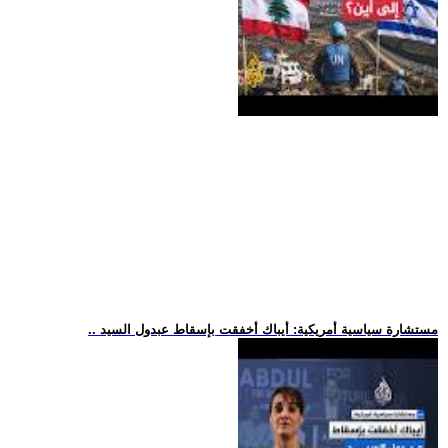
.. مستشارة سياسية أمريكية: أيباك أخفقت بإسقاط عبدول السيد