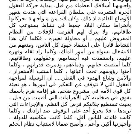
واجـهـهـا أسلافك العظماء من قبل. ببداية حركة العقول
الحرة المتمردة على سلطان الفراعنة التي هددت بتغيير
الأوضاع القائمة اذ ذاك، وكان لابد من مـواجـهـة تحركاتها
بأنخراط سكان البلاد جميعا في نشاط يستوعب كل
طاقاتهم، ولا يترك لهم الفرصة للإفلات من النظام
المفروض عليهم ، أو محاولة تغييره . فكلما كان هذا
النشاط قادرا على استنفاد جهود كل الناس، ومنعهم من
الانشغال بسواه من أمور الملك، وكلما زاد ثقله وقهره
عليهم، واستنفذت فيه أجسامهم، وعقولهم، وطاقاتهم،
كلما أمتصت حياتهم، ودماءهم، ودمرت قدراتهم ، وكلما
أحنوا رؤوسهم تحت أعبائها ، كلما استتب الأستقرار ،
والأمن وشاع الهدوء في القطر..... ان الوسيلة لمواجهة
العقول التي لا تتوقف عن التفكير في أمورها ، هو تعبئة
كل قوى الأمة في مشروع ضخم، هو إقامة هرم باسمك
يفوق في ضخامته كل الأهرامات التي أقيمت من قبل ،
بحيث تستطيع جلالتكم فرض كل النظم، والإجراءات التي
تريدها ، فلا يجرؤ أحد على الوقوف ضد ارادتك ، وكلما
كانت فائدته للناس أقل، كلما كانت مكاسبه للدولة ،
وأجهزتها أكبر، وأعم ، وأصبح ضمانا لاستتباب نظام الحكم
".