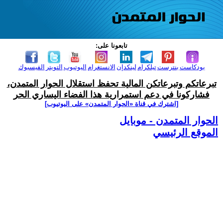
تابعونا على:
بودكاست
بنترست
تيلكرام
لينكدإن
الانستغرام
اليوتيوب
التويتر
الفيسبوك
تبرعاتكم وتبرعاتكن المالية تحفظ استقلال الحوار المتمدن،
فشاركونا في دعم استمرارية هذا الفضاء اليساري الحر
[اشترك في قناة ‫«الحوار المتمدن» على اليوتيوب]
الحوار المتمدن - موبايل
الموقع الرئيسي