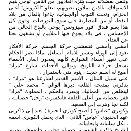
وتلقي بفضلاته حيث يتنزه العاديين من الناس. توحي بنهم
الاستهلاك، بالذين يملأون بطونهم، لتعلو "الكروش" أعلى
الحزام، وتحت الثـوب أوالجلباب، جاءوا بالمال من بلاد
النفط، أو من المضاربة فـي سوق البورصات. وفوق كل
هذا يعلو فندق "فور سيزونس" يوحي بالبذخ الخالي من
الإحساس ، في بلاد يجوع فيها الملايين أو يشقون بحثا
عن الغذاء.
أمشي وأمشي فتنعشني حركة الجسم. حركة الأفكار
تعود إلى الوراء وتسير للأمام. أتساءل لماذا يصر الحكام
على تغيير أسماء الشوارع كأنهم يمحون العار. الأسماء
تسجل حركـة التاريخ، وتوالي الأحداث. شارع "مراد"
أصبح له اسـم جديـد ، يتوه ِمني باستمرار .
على سبيل المثال ، الاسم القديم لشارعنا هو "مراد" ،
يذكرني بمذبحة القلعة دبرها الوالي " محمد علي "
ليتخلص من المماليك وينفرد بالحكم . المملوك "مراد"
قفز بحصانه من أعلى القلعة فانكسرت "رجل" حصـانـه ،
لكنه نجا وهرب إلى الصعيد.
وكوبري "عباس" ( أصبح كوبري الجيزة ) يعيد إلى ذاكرتى
عهد الخديوى "عباس" الثانى ، الذى يحمل الكوبرى اسمه
، بكل سلبياته وايجابياته .
التاريخ ذاكرة الشعوب، حصيلة تجارب خاضوها، وعيهم