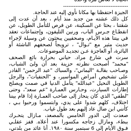
-------------------------------------
الجيزة احتفظنا بها مكانا نأوي إليه عند الحاجة.
كل ذلك عشته من جديد منذ أيام ، بعد أن عدت إلى
شقتنا ، بحثا عن السكينة، عن فرص للتأمل الطويل، عن
انقطـاع جـرس الباب، ورنين التليفون، وإجتماعات تعقد
في بيتنا هذه الأيـام، وصحفيين يبحثون عن وسيلة لإجراء
حديث مثير مع "تـوال" ، ترويجاً لصحفهم الناشئة أو
البائرة، أو العاجزة عـن تجديـد الموضوعات.
سرت في شارع مراد. حياني بحرارة بائع الصحف
"محمد" أصبحت نظرته حزينة بعد أن ولىَ الشباب،
وصـاحب بقالـة "اليماني"، والسباك "عبد الرحمن" القادر
على تشخيص أمراض المواسير، و "الحنفيات"، والرجل
الطويل النحيل "عبدالله" يتأمل الدنيا في صمت ويصلح
إطارات السيارت، وحـارس العمـارة "عم سعد"، وحتى
"لطفي" الذي كان ينحاز إلى صاحب العمـارة إذا قام بيننا
اختلاف، كلهم شدوا على يدي، وابتسموا ورحبوا بـي ،
كأنني ابن ضال عاد إليهم بعد طول غياب.
صعدت إلى الدور الخامس بالمصعد، مـازال يتحـرك
ببطء، ومازال زجاجه مكسورا عند أعلاه. قفز عقلـي
فـوق الأيام إلى 6 سبتمبر سنة ١٩٨٠. أنا عائد من بلدتي،