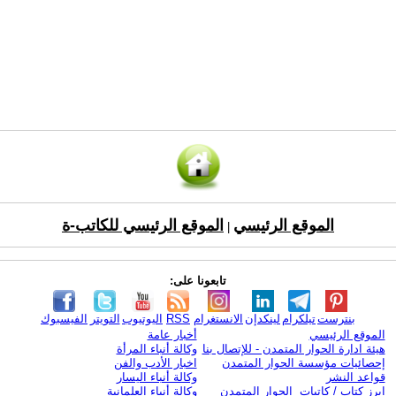
الموقع الرئيسي
الموقع الرئيسي للكاتب-ة
|
تابعونا على:
بنترست
تيلكرام
لينكدإن
الانستغرام
RSS
اليوتيوب
التويتر
الفيسبوك
الموقع الرئيسي
أخبار عامة
هيئة ادارة الحوار المتمدن - للإتصال بنا
وكالة أنباء المرأة
إحصائيات مؤسسة الحوار المتمدن
اخبار الأدب والفن
قواعد النشر
وكالة أنباء اليسار
ابرز كتاب / كاتبات الحوار المتمدن
وكالة أنباء العلمانية