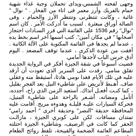
وجهى لفحته الشمس،ويداى تحملان وجبة غذاء شهية
حمام بالفريك وأرز معمر فى اناء من الفخار . " نوال "
غائبة ، وكانت تنتظرنى وتنتظر الأرز والحمام ، وفى
الصالة أوراق مبعثرة . لسبب ما أدركت الأمر . كان اسم
"نوال" رقم 1536 على القائمة التي قرر السـادات احتجاز
أصحابها " في مكان أمين". كتب اسمها آخر اسم بخط يده
، عندما لم يجدها فى القائمة المكتوبة على الآلة الكاتبة .
أفقت من عودة الذكرى ، عندما توقف المصعد . اليوم
أدق جرس الباب لأجدها أمامي.
قضيت أسبوعاً في شقة الجيزة أفكر في الرواية الجديدة
تقلق منامي. رقدت على السرير الذي تعودت أن أرقد
عليه في تلك الأيام فغدا نومي هادئا، أستيقظ منه وعقلي
صاف. أهـبط لأتريض على شاطيء النيل بعد الفجر بقليل
، كما كنـت أفعـل آنذاك. أستعيد الزمن الذي راح، أجدده،
أتأمل ومضاته، أشـعر بالراحة على شاطيء المنيل،
فحركة السيارات عليـه قليلـة وهدوءه مريح. أقامت عليه
المحافظة حديقة "النصر" وحديقة أخرى " أحمد رامي"
تمتدان مسافات. لكن على كوبري الجيزة ، مازالـت
الحفر كما كانت في الرصيف، وشاطيء الجيزة احتلته
المطاعم العائمة الضخمة والقبيحة، تلفظ روائح الطعام