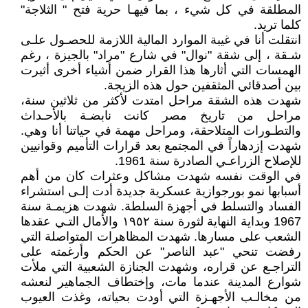
المطلقة في كل شيء ، بما فيهـا حرية فتح " الثلاجة"
كلما تريد.
انتقلت أنا في غيبة الموارد المالية اللازمة للحصـول علـى
شـقة ، إلى شقة "نوال" في شارع "مراد" بالجيزة ، رغم
الهمسات التي أثارها هذا القرار ضمن أشياء أخرى أثيرت
بين أصدقائي المثقفين حول هذه الزيجة.
شهدت هذه الشقة مراحل امتدت لأكثر من ثلاثين سنة،
مراحل من تاريخ مصر كانت نابضـة بالأحـداث
والتطـورات المتلاحقة، ومراحل مهمة في حياتنا أنا وهي.
شهدت إزدهاراً في المجتمع بعد قرارات التأميم وقوانيين
للإصلاح الزراعـي الصادرة سنة 1961.
في الوقت نفسه شهدت مشاكل وعثرات كان من أهم
أسبابها نمو بورجوازية عسكرية جديدة أدت إلـى استشراء
الفساد والتسلط في أجهزة السلطة. شهدت هزيمـة سنة
1967 وبداية النهاية لثورة سنة ١٩٥٢ والأمال التـي عقدها
الشعب على مسارها. شهدت المظاهرات المتواصلة التي
رفضت تنحي "عبد الناصر" عن الحكم وأرغمته على
التراجـع عن قراره، وشهدت الجنازة الشعبية التي ملأت
شوارع المدينة عندما مات، وإختطاف الجماهير لنعشه
من مخالـب الأجهـزة التي أودت بحياته، وغذت العيوب