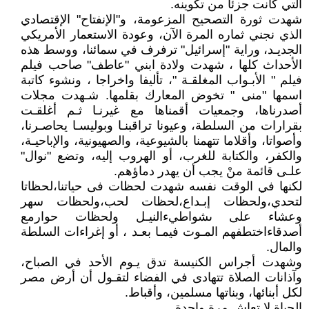
التي كانت جزئا من تكوينه.
شهدت ثورة التصحيح المزعومة، و"الإنفتاح" الإقتصادي
الذي نجني ثماره المرة الآن، وعودة الاستعمار الأمريكي
الجديـد، وراية "إسرائيل" ترفرف في سمائنا، ووسط هذه
الأحداث كلها ، شهدت ولادة ابني "عاطف" صاحب فيلم
فيلم " الأبـواب المغلقـة "، تأليفا واخراجا ، ونشوء كاتبة
اسمها "منى " تخوض المعارك بقلمها. شـهدت مجلات
أصدرناها، وجمعيات أقمناها مع غيرنـا ثـم أغلقـت
بقرارات من السلطة، وعيونا تراقبنـا وبوليسـا يحاصـرنا،
وأصواتا، وأقلاما تتهمنا بالشيوعية، والصهيونية، والإباحيـة،
والكفر، والكتابة للغرب، أو الهروب إليه، وتضع "نوال"
علـى قائمة منْ يجب أن يهدر دماؤهم.
لكنها في الوقت نفسه شهدت لحظات فى حياتنا،لحظاتا
لتحدي،ولحظات إبـداع،لحظات لحب،ولحظات سهر
وعشاء على ىشواطيءالنيـل ولحظات حوارمع
أصدقاءاختطفهم المـوت فيمـا بعـد ، أو إغراءات السلطة
والمال.
وشهدت أجراس الكنيسة تدق يـوم الأحد في الصباح،
وآذانات الصلاة تتهادى في الفضاء لتقـول أن أرض مصر
لكل أبنائها، وبناتها مسلمين، وأقباط.
الحياة لا تعاش مرة واحدة