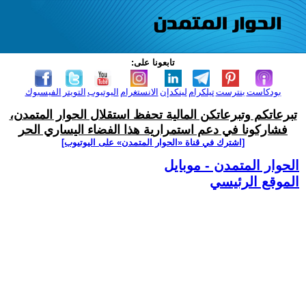
تابعونا على:
بودكاست
بنترست
تيلكرام
لينكدإن
الانستغرام
اليوتيوب
التويتر
الفيسبوك
تبرعاتكم وتبرعاتكن المالية تحفظ استقلال الحوار المتمدن،
فشاركونا في دعم استمرارية هذا الفضاء اليساري الحر
[اشترك في قناة ‫«الحوار المتمدن» على اليوتيوب]
الحوار المتمدن - موبايل
الموقع الرئيسي