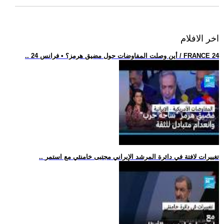
اخر الافلام
.. أين وصلت المفاوضات حول مضيق هرمز؟ • فرانس 24 / FRANCE 24
.. تغييرات لافتة في دائرة المرشد الإيراني مجتبى خامنئي مع استمر