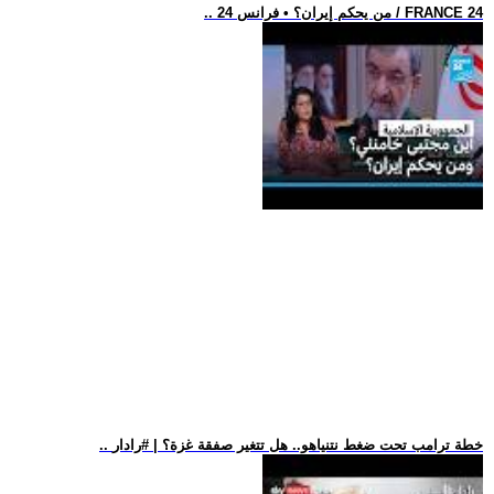
.. من يحكم إيران؟ • فرانس 24 / FRANCE 24
.. خطة ترامب تحت ضغط نتنياهو.. هل تتغير صفقة غزة؟ | #رادار