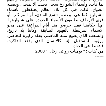
بما فات، وأسماء الشوارع سجل يجـب ألا يمحـى ويصيبه
الضياع. لذلك في كل بلاد العالم يحتفظون بأسماء
الشوارع كما هي. وعندما تتسع المـدن، أو المراكـز، أو
قرى الأريـاف يطلقون الأسماء الجديدة على شـوارعها.
أمـا حكامنـا فقـد حرصوا منذ أيام الفراعنة على محو
الأسماء المرتبطة بالعهود السابقة وكأننا بلا تاريخ.
والشعب الذي يضيع منـه الماضـي يفقد ركيزة للحاضر،
ورؤية للمستقبل. إنه كالانسان الذي يفقد الذاكرة،
فيتخبط في الحياة.
من كتاب : " يوميات روائى رحَال " 2008
------