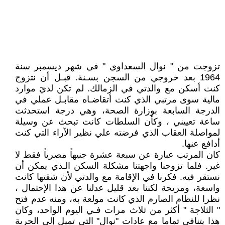
تزوجت من " نوال السعداوي " في شهر ديسمبر سنة
1964 بعد خروجي من السجن بسـنة. قبـل أن نتزوج
كنت أسكن مع والدتي في الزمالك. لم تكن لديَ موارد
مالية سوى مرتبي الذي كنت أتقاضـاه مقابـل عملي في
الدرجة السابعة بوزارة الصحة، وهي درجة استحدثت
ساعة تعييني ، وكأن السلطات كانت تبحث عن وسيلة
لمواصلة العقاب الذي فرضته علي نظير الآراء التي كنت
أدافع عنها.
كان المرتب عبارة عن سبعة عشرة جنيهاً مصرياً فقط لا
غير. فلما تزوجنا واجهتنا مشكلة السكن الـذي يمكن أن
نستقر فيه. فكرنا في الإقامة مع والدتي لأن شقتها كانت
واسعة، ومريحة لكننا بعد قليل عدلنا عن هذا الإحتمال ،
نظرا للنظام الصارم الذي كانت مولعة به، ومنه عدم فتح
" الثلاجة " أكثر من ثلاث مرات فـي اليوم الواحد، وكان
هذا يتنافى تماما مع عادات "نوال" التي تميل إلى الحرية