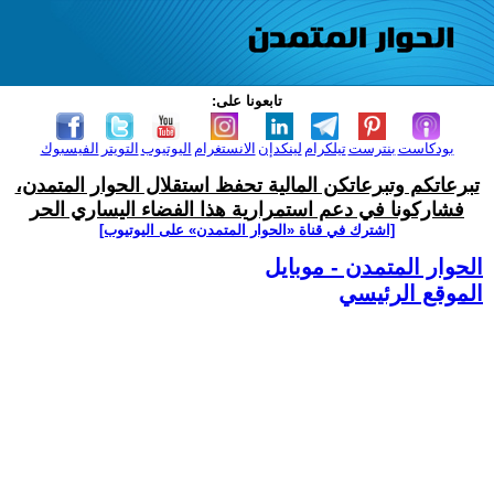
تابعونا على:
بودكاست
بنترست
تيلكرام
لينكدإن
الانستغرام
اليوتيوب
التويتر
الفيسبوك
تبرعاتكم وتبرعاتكن المالية تحفظ استقلال الحوار المتمدن،
فشاركونا في دعم استمرارية هذا الفضاء اليساري الحر
[اشترك في قناة ‫«الحوار المتمدن» على اليوتيوب]
الحوار المتمدن - موبايل
الموقع الرئيسي