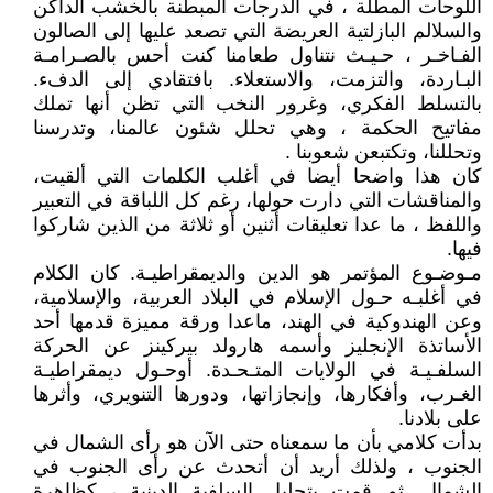
اللوحات المطلة ، في الدرجات المبطنة بالخشب الداكن
والسلالم البازلتية العريضة التي تصعد عليها إلى الصالون
الفـاخـر ، حـيـث نتناول طعامنا كنت أحس بالصـرامـة
البـاردة، والتزمت، والاستعلاء. بافتقادي إلى الدفء.
بالتسلط الفكري، وغرور النخب التي تظن أنها تملك
مفاتيح الحكمة ، وهي تحلل شئون عالمنا، وتدرسنا
وتحللنا، وتكتبعن شعوبنا .
كان هذا واضحا أيضا في أغلب الكلمات التي ألقيت،
والمناقشات التي دارت حولها، رغم كل اللباقة في التعبير
واللفظ ، ما عدا تعليقات أثنين أو ثلاثة من الذين شاركوا
فيها.
مـوضـوع المؤتمر هو الدين والديمقراطيـة. كان الكلام
في أغلبـه حـول الإسلام في البلاد العربية، والإسلامية،
وعن الهندوكية في الهند، ماعدا ورقة مميزة قدمها أحد
الأساتذة الإنجليز وأسمه هارولد بيركينز عن الحركة
السلفـيـة في الولايات المتـحـدة. أوحـول ديمقراطيـة
الغـرب، وأفكارها، وإنجازاتها، ودورها التنويري، وأثرها
على بلادنا.
بدأت كلامي بأن ما سمعناه حتى الآن هو رأى الشمال في
الجنوب ، ولذلك أريد أن أتحدث عن رأى الجنوب في
الشمال. ثم قمت بتحليل السلفية الدينية ، كظاهرة