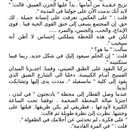
تزيح عـقـبـة من أمامها . بدأ عليها الحزن العميق. قالت: "
لابد أنك ندمت الآن على جولتنا فى المدينة ".
قلت : " على العكس. تعرفت على إنسانة جميلة . لك
حق. إن المجتمع يسعى إلى خنق القوى الحية فينا . قوى
الإبداع، والحب، والجنس، والتمرد .....
لكن في هذه اللحظة يتملكني إحساس لا أظن أنه
سيخيب ".
سألت: " ما هو؟ ".
قلت: " إن الحلم سيعود إليكِ في شكل جديد. ربما فيما
ستكتبينه ".
تركنا النقود على الطبق الصيني، وقمنا. اجتــزنا الميدان
الفسيح أمـام الكنيسة. دخلنا الى الشارع الضيق الذي
يقود إلى كلية " مانسفيلد ". مددت يدى إليها وتشابكت
أيدينا.
عندما وصل القطار إلى محطة " بادنجتون " في لندن ،
اجتزنا صالة المحطة الضخمة . توقفنا تحت الساعة
الكبيرة لأودعها ، فطريقي لم يكن طريقها. قبلتها على
وجنتيها. نظرت إلىَ نظرة طويلة ثم قالت:
" على فكرة ، لم تحدثني عن أحلامك في الطفولة ".
قلت : " في المرة القادمة".