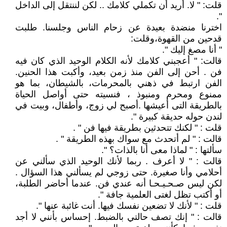
قلت: " لا. أريد أن تكملي كلامك .. لكن لننتقل إلى الداخل
".
اخترنا منضدة بعيدة عن زحام الناس وجلسنا. طلبت
قدحين من القهوة،وقلت:
" أنا مصغ إليك ".
قالت: " أعجبني كلامك لأنه الكلام الوحيد الذي كان فيه
فن . أحن إلى الفن منذ زمن بعيد، وأكبت هذا الحنين.
الفن ارتبط في ذهني بالمحرمات، بالشيطان، بما هو
ممنوع ومحرم ومنبوذ ، فنسيته حتى أواصل الحياة
بالطريقة التى أعيشها .أصبح لي زوج، وأطفال، وبيت في
لندن حوله حديقة كبيرة ".
قلت : " لكنك تتحدثين بطريقة فيها فن " .
قالت : " لم أتحدث مع سواك بهذه الطريقة " .
سألتها : " لماذا معى أنا بالذات؟ ".
قالت : " لا أعرف . ربما لأنك الوحيد الذي سألني عن
أحلامي وأنا صغيرة. حتى زوجي لم يسألني هذا السؤال .
لكن ليس صـحـيـحـا أنه عندي فن. عندما أحاضر الطلبة،
أو أكتب تظل لغتى العلمية جافة ".
قلت : " لأنك لا تضعين نفسك فيها. أنت غائبة عنها ".
قالت : " إنك تصف حالتي بالضبط. إحساس بأنني لا أجد