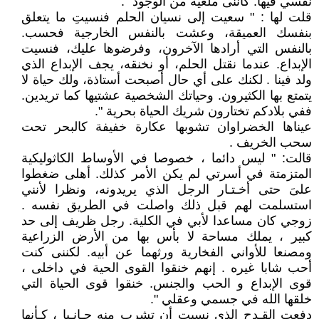
نفسي فيها. كأننى ملغية من الوجود ".
قلت لها : " سعيت إلى نسيان الحلم فنسيتِ ما يتعلق
بنفسك العميقة، وعشت بالنفس الخارجية فحسب.
بالنفس التي أرادها الآخرون، وفرضوها عليك، فنسيت
الإبداع. عندما نقتل الحلم، أو نخنقه، يجف الإبداع الذي
ولد فينا . لكنك على أي حال أصبحت أستاذة، ولك حياة لا
يتمتع بها الكثيرون. وحياتك الشخصية عشتيها كما تريدين.
ففي بلادكم تختارون شريك الحياة بحرية ".
عيناها الخضراوان تشوبها عكارة خفيفة كالبحر تحت
سحب الخريف .
قالت: " ليس دائما ، خصوصا في الأوساط الكاثوليكية
المتزمتة في أسرتي لم يكن الأمر كذلك. أهلى ضغطوا
علىَ حتى أخـتـار الرجل الذي يريدونه، ونظرا لأنني
استسلمت لهم قبل ذلك واصلت في الطريق نفسه .
زوجي كان مساعدا لأبي في الكلية. رجل ظريف إلى حد
كبير ، يملك مساحة لا بأس بها من الأرض الزراعية
ومصنعا للأواني الفخارية ورثهما عن أبيه. لكننى كنت
أحب شابا غيره . إنهم خنقوا القوى الحية في داخلى ،
قوى الإبداع و الحب والجنس. خنقوا قوى الحياة التي
خلقها الله في جسمي وعقلي ".
دفعت القـدح الذي نسيت أن تشرب منه جـانـبا ، كـأنها