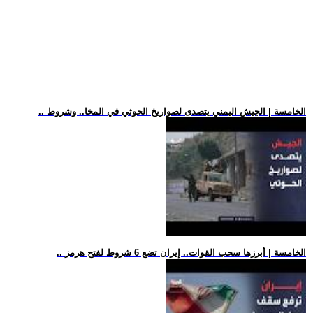
.. الخامسة | الجيش اليمني يتصدى لصواريخ الحوثي في المخا.. وشروط
.. الخامسة | أبرزها سحب القوات.. إيران تضع 6 شروط لفتح هرمز