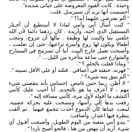
وحيدة . كانت القيود المفروضة على حياتى شديدة".
أحسست أنها تريد أن تسترسل. قلت:
" ألم تعترضى عليهما أبدا؟ ".
" كنت أسأل أبي وأمي لماذا لا أستطيع أن أخـتار
المستقبل الذي أحبه، وأريده . كان ردهما دائما لأن الله
خلقني بنتا والبنت لها وظيفة . مآلها أن تتزوج، وتنجب
أطفالا ويكون لها زوج وأسرة تراعيها، حتى إن تعلمت ،
وأصبحت تعمل خارج البيت. أما أن تسرمح في المسارح
والشوارع حتى ساعة متأخرة من الليل.... ".
" وماذا فعلت بالحلم ؟ ".
" قهرته. خنقته في أعماقي . قتلته أو على الأقل نسيته ".
" ألم يتبق منه شيء؟ ".
" لا أظن. ربما حنين غامض. إحساس بأنه ينقصني شيء
مهم ، لا أعرف ما هو بالتحديد. أنا أجيب عليك كأنني
أكتشف ما أقوله لأول مرة، كأنني مساقة إليه ".
رفعت يدها إلى رأسها، ومسحت عليه بحركة عصبية.
لمعت عيناها كأن الدموع أخذت تتجمع فيهما . ثم ألقت
بنظرة فيها اعتذار، وأضافت:
" يبدو أنني متعبة من اليوم الطويل، وأصبحت أقـول أي
شيء. أريد أن ننهض من هنا ، فالجو أصبح باردا " .