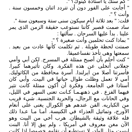
" کم سنك يا أستاذة كينوك؟ ".
" أجابت على الفور دون أن تتردد اثنان وخمسون سنة .
وأنت ؟ ".
قلت: " بعد ثلاثة أيام سيكون سنى ستة وسبعون سنة ".
ساد صمت قصير كأننا نستوعب حقيقة الزمن الذى يمر
علينا . بدأ عليها السرحان . سألتها :
" بماذا كنت تحلمين وأنت صغيرة ؟ ".
صمتت لحظة طويلة . ثم تكلمت كأنها عادت من بعيد .
سمعتها وهى تأخذ نفساعميقا.
" كنت أحلم بأن أصبح ممثلة في المسرح. لكن أبي وأمي
جعلانى أتخلى عن هذه الفكرة. وكان تأثيرهما كبيرا.
فأسرتنا أصلا من ايرلندا. أسرة محافظة من الكاثوليك.
أمي لا تعمل وظلت طوال حياتها في البيت. وأبي كان
أستاذا في الجامعة. وفكرة أن أكون ممثلة كانت تثير
فيهما الفزع . في ذهنهـمـا كـانت تعنى السهر في الليل،
وفي الحانات مع الرجال، والحرية الجنسية. شيء قريب
من الكباريه. الفن عندهم هو الكورال يغنى على أنغام
الأورج، وتماثيل العذراء في الكنيسة. أمـا مـا عـدا ذلك
فله علاقة وثيقة بالشيطان. هرب أخي من البيت وهو
الآن مغن معروف في أمريكا ، ولم يبق إلا أنا. البنت
ليست مثل الولد، لا تستطيع أن تقاوم خصوصا إذا كانت