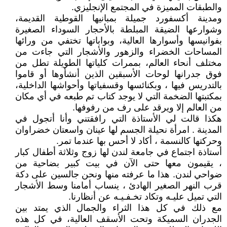
والطبقات المميزة في المجتمع الإنجليزي.
ومدينة أكسفورد جميلة بمبانيها القوطية القديمة،
وشوارعها الضيقة المبلطة بالأحجار السوداء الصغيرة
بفوانيسها وأسوارها العالية، وبواباتها تختفي من ورائها
المساحات الخضراء والزهور والأشجار التي جاءت من
مختلف أنحاء العالم، بممرات كلياتها الطويلة تطل من
فوق جدرانها لوحات الأسبقين الذين أنشأوها أو قاموا
بالتدريس فيها ، وبكنائسها وقسفياتها وأحواشها الداخلية،
بمكتبتها الضخمة التي لا يوجد كتاب تم طبعه في أي مكان
من العالم إلا ويرقد على رف من رفوفها.
هكذا قالت لي الأستاذة التي رافقتني وأنا أتجول في
المدينة . امرأة نحيلة الجسم لها عينان واسعتان خضراوان
وحركتها كالنسمة ، أكاد لا أحس بها عندما تمر.
أستاذة اجتماع في جامعة لندن لها زوج وثلاثة أطفال كبار
، يقيمون معها حتى الآن في بيت كبير بضاحية من
ضواحي لندن. هذا ما عرفته منها ونحن جالسين على دكة
قرب النهر الصغير الهادئ ، ينساب أمامنا وسط الأشجار
التي تميل عليـه وتكاد تخـفـيـه عن أنظارنا.
مع ذلك في كل هذا الثراء والجمال الذي يمتد بين
الجدران السميكة وتحت الأسقف العالية، في كل هذه