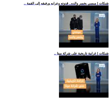
.. شبكات | ميسي يخسر والده.. قدوته وعرابه ورفيقه إلى القمة
.. شبكات | غرامة تاريخية على شركة ميتا