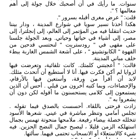
سنوات. ما رأيك في أن أصحبك خلال جولة إلى أهم
معالمها ؟ ".
قلت: " عرض مغرى أقبله بسرور ".
هكذا أخذنا نسير سويا في شوارع المدينة ، ودار بيننا
حديث انتقلنا فيه من المؤتمر إلى العالم، إلى إنجلترا، إلى
مصر، إلى أشياء في حياتها وحياتي. وبعد الجولة جلسنا
على مقهى في " رودستريت " لنحتسي قدحين من
القهوة " الكابوتشينو " ، على آشعة الشمس الغاربة ببطء
خلف مباني المدينة.
قالت: " أعجبتني كلمتك. كانت تلقائية، وتعرضت فيها
لزوايا لم أكن فكرت فيها. أنا لا أستطيع أن أتحدث مثلك.
لابد أن أقرأ من ورقة، وأستعين فيها بالأرقام،
والإحصاءات، وبما كتبه آخرون من قبلي . أحس أن الذين
يستمعون إلى كلامى يستحسنون ما أقوله لكن دون أن
يشعروا به ".
زادت فرحتى باللقاء. أحسست بالصدق فيما تقوله .
تجلس أمامي وتنظر مباشرة في عيني. شعرها الأسود
تتخلله خصلة بيضاء رفيعة. ملامحها منحوتة تهمس بجمال
استهلكه الزمن قليلا ، ليصبح جمال النضج الحزين. فيه
شيء كالاستعلاء أو الانسحاب تحتمى فيهما. سألتها.