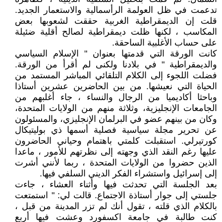
تدعمت في ظل العولمة الرأسمالية والاستعمار الجديد.
قلت إن الديمقراطية الغربية حققت لشعوبها بعض
المكاسب ، لكنها ظلت ديمقراطية لصالح أقلية ضئيلة
على حساب الأغلبية الساحقة.
كانت الورقة التي قدمتها بعنوان " الإسلام السياسي
والديمقراطية " في بلادنا ولكنى لم أقرأ من الورقة.
فضلت اللجوء إلى الكلام التلقائي المباشر المستمد من
الحياة التي نعيشها. من بين الحاضرين عشرين أستاذا
وباحثا أكاديميا من الرجال والنساء ، جاء أغلبهم من
الجامعات الإنجليزية، وثلاثة منهم من الولايات المتحدة،
وكان من بينهم عضو في البرلمان الإنجليزي، والمسئولون
عن تحرير مجلة سياسية فصلية أسمها ذي بوليتيكال
كورتيرلي. استقبلت کلمتي باهتمام وحياني الحاضرون
عليها رغم النقد الذي وجهته إلى نظرتهم للأمور ، ماعدا
الذين حضروا من الولايات المتحدة ، ربما لأنني أشرت
إلى إسرائيل واستشراء الفكر الديني السلفي فيها.
بعد الجلسة التي تحدثت فيها وأثناء العشاء ، جاءت
جلستي إلى جوار أستاذة الاجتماع. قالت لي: " استمتعت
بالكلام الذي قلته ، تقول أنك لم تزر المدينة من قبل ،
كنت طالبة في جامعة اكسفورد وعشت فيها أربع