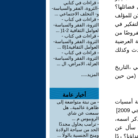
-
قراءات في كتابي
ي فضائلها؟
-الثروة، الفقر والسياسة-
و- التخلف الاجتماعي ...
ن للمؤلف
-
قراءات في كتاب -
لتفكير في
الثروة، الفقر والسياسة-
لعوامل الثقافية 2-1( ...
فروضًا من
-
قراءات في كتاب -
ة العرضية
الثروة، الفقر والسياسة-
العوامل الثقافية1(8 ...
حدث وكذلك
-
قراءات في كتاب -
الثروة، الفقر والسياسة-
العزلة، الامراض، ال ...
 ،التاريخ
المزيد.....
ة (من حين
أخبار عامة
20، كجزء من سلسلة أمسيات
-
من نبتة متواضعة إلى
ظاهرة عالمية.. هل
سمعت عن شاي
كر اسمه،
الروبيوس م ...
-
ترامب يحاول مجددًا
ا. سأل عن
الحد من سياحة الولادة
ومنح الجنسية بالولا ...
ؤنا؟ ردًا