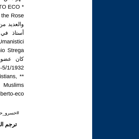
والعديد م
كان عضوا 
5/1/1932-19/2/2016 .
stians,
berto-eco.
#خسرو_حمي
ترجم ال