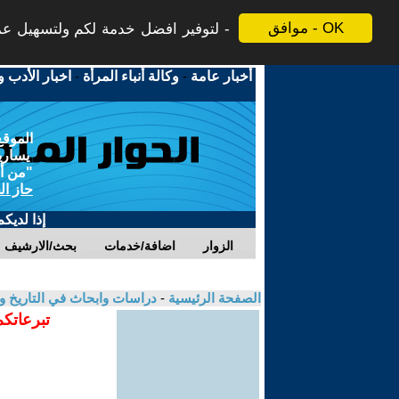
موافق - OK
لتوفير افضل خدمة لكم ولتسهيل عملي
أخبار عامة
-
وكالة أنباء المرأة
-
اخبار الأدب و
الموقع
يسارية
"من أج
حاز ال
إذا لديك
الزوار
اضافة/خدمات
بحث/الارشيف
الصفحة الرئيسية
-
دراسات وابحاث في التاريخ و
تبرعاتكم