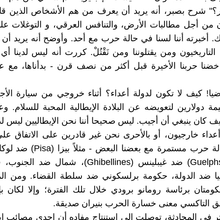
؟" شرح بصبر، أنه يريد أن يعرف من هم الأشخاص الذين قات
 من أجل مطالبات الأرض، والتنافس العرقي، و التوغلات عل
ك. أخبرته أننا لسنا في حالة حرب مع أحد. وأوضح أنه يريد أ
 التاريخيون ومن يقتلوننا ومن نَقْتُلْ. كررت أنه ليس لدينا 
 خضنا حربنا الأخيرة قبل أكثر من نصف قرن - بدأناها، مع عدو
يا! كيف لا تكون لدولة أعداء؟ أثناء خروجي من سيارة الأ
يمة دولارين لتعويضه عن البلادة الإيطالية المحبة للسلام. و
 كان ينبغي أن أجيب. ليس صحيحا أننا نحن الإيطاليين ليس لدين
أعداء خارجيون، أو بالأحرى نحن غير قادرين على الاتفاق ع
وغلفس (Guelphs) ضد غيبلينس (Ghibellines)، شمال 
فيا ضد الدولة، حكومة برلسكوني ضد سلطة القضاء. ومن ا
متان برئاسة رومانو برودي خلال تلك الفترة؛ وإلا لكان ب
 التاكسي معنى خسارة الحرب بنيران صديقة.
كثر في المحادثة، توصلت إلى استنتاج مفاده أن إحدى مصائب إي