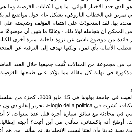
 الذي حدد الاختيار النهائي. ما هي الكتابات العَرَضِية وما ه
ي تمرين في الخطاب الباروكي، بشكل عام حول مواضيع لم يك
محدد بها. لقد استحوذَتْ على اهتمام المؤلف وشجعته على ا
الممكن أن يتجاهله لولا ذلك - وغالبًا ما يتبين أن موضوعًا م
ر فائدة من موضوع ناشئ عن نزوة داخلية. ميزة أخرى للكتاب
 تتطلب الأصالة بأي ثمن، ولكنها تهدف إلى الترفيه عن المت
اب من مجموعة من المقالات كُتبت جميعها خلال العقد الماضي
مذكورة في نهاية كل مقالة مما يؤكد على طبيعتها العَرَضِي
[محاضرة ألقيت في جامعة بولونيا في 15 مايو 08
Elogio della polit، تحرير إيفانو دي ون جي 2009]
 في محادثة مع سائق سيارة أجرة قبل عدة سنوات، لا أتذ
. أوضَحَ أنه باكستاني، سألني من أين أتيت؟ أجبته إيطالي
 بقلة عددنا وأن لغتنا ليست الإنجليزية. ثم سألني من هم أعدا