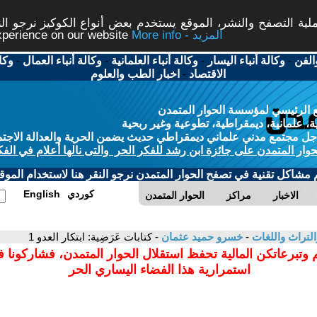
ة التصفح والنشر، الموقع يستخدم بعض أنواع الكوكيز نرجو النق
More info - المزيد
experience on our website
الفن
-
وكالة أنباء اليسار
-
وكالة أنباء العلمانية
-
وكالة أنباء العمال
-
وكا
الاقتصاد
-
اخبار الطب والعلوم
 الرئيسي لمؤسسة الحوار المتمدن
، علمانية، ديمقراطية، تطوعية وغير ربحية
ل مجتمع مدني علماني ديمقراطي حديث يضمن الحرية والعدالة الاجتم
حوار المتمدن على جائزة ابن رشد للفكر الحر والتى نالها أعلام في الفك
م مشاكل تقنية في تصفح الحوار المتمدن نرجو النقر هنا لاستخدام الموقع
كوردي
English
الاخبار
مراكز
الحوار المتمدن
التراث واللغات
-
خسرو حميد عثمان
- كتابات عَرَضِية: ابتكار العدو 1
 وتبرعاتكن المالية تحفظ استقلال الحوار المتمدن، فشاركونا 
استمرارية هذا الفضاء اليساري الحر