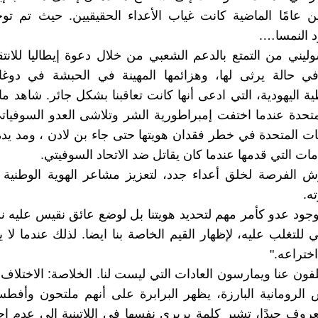
ن عامًا الماضية كانت غياب الأعداء الحقيقيين. حيث تم توحي
 النمسا….
يني من التمتع بالدعم الشعبي من خلال دعوة إيطاليا للانتق
في حالة يرثى لها، وهزائمها المهينة في الحبشة في دوغال
ية اليهودية، التي ادعى أنها كانت تعاقبنا بشكل جائر. شاهد 
لمتحدة عندما اختفت إمبراطورية الشر وتلاشى العدو السوفيات
يات المتحدة في خطر فقدان هويتها حتى جاء بن لادن ، ومد يده
خدمات التي قدمها عندما كان يقاتل ضد الاتحاد السوفيتي.
 الفرصة لخلق أعداء جدد، لتعزيز مشاعر الهوية الوطنية 
ه.
وجود عدو كأمر مهم لتحديد هويتنا بل لوضع عائق نقيس عليه نظ
للتغلب عليه، لإظهار القيم الخاصة بنا ايضا. لذلك عندما لا 
اختراعه."
لفون عنا ويمارسون العادات التي ليست لنا. الخلاصة: الاختلاف 
الرومانية البارزة، يظهر البرابرة على أنهم ملتحون وأفط
روف جيدًا، تشير كلمة بربري نفسها في اللاتينية إلى عدم إجا