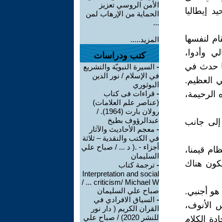
الأمن الروسي تعزيز
د إيطاليا
الحماية من الإرهاب لمن
...
ام لنفسها
المزيد.....
ي وأدوا،
كتب ودراسات
ما حدث في
-
السيرة النبويّة والتشريع
في الإسلام / نور الدين
ي العظيم.
البوثوري
 الرحيمة،
-
قراءات فى كتاب
(عناصر علم العلامات)
رولان بارت (1964). /
عبدالرؤوف بطيخ
إلى جانب
-
معجم الأحاديث والآثار
في الكتب والنقدية – ثلاثة
أجزاء - .( د ... / صباح علي
ام قيمنا،
السليمان
يكون هناك
-
ترجمة كتاب
Interpretation and social
criticism/ Michael W ... /
هو أجنبي.
صباح علي السليمان
-
السياق الافرادي في
س الأنوف،
القران الكريم ( دار نور
للنشر 2020) / صباح علي
دة الكلام