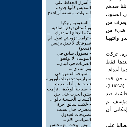
-
أسرار الحفاظ على
لنا ضدهم
الملابس كأنها جديدة
لسنوات.. منسقة أزياء تج
ى الحدود،
...
ن يعرف من
-
السعودية وتركيا
وباكستان توقع -اتفاقية
أي شيء من
مكة للدفاع المشترك-.. ...
 وانتهينا
-
ترامب: زوجتي تقول لي
تصرفاتك لا تليق برئيس
(فيديو)
-
مسؤول سابق في
جرة، تركت
الموساد: لا توقفوا
عندها فقط
الضربات في لبنان..
وترامب ي ...
ا أعداء.
-
-سياحة القنص- في
لى من هم،
سراييفو: تحقيقات أوروبية
تبحث عن أدلة بعد ث ...
لأننا في حالة حرب مستمرة مع بعضنا البعض - مثلاً بيزا (Pisa) ضد لوكا (Lucca)،
-
-سياحة الولادة-.. ترامب
ضد الجنوب، فاشية ضد
يشن الحرب على حق
اكتساب الجنسية بالو ...
لمؤسف لم
-
-لكنت سائق أجرة
إمكاني أن
بمصر-.. جدل بسبب
تصريحات لعبدول
السياسي الأم ...
-
بوتين يبحث مع مجلس
طاليا على