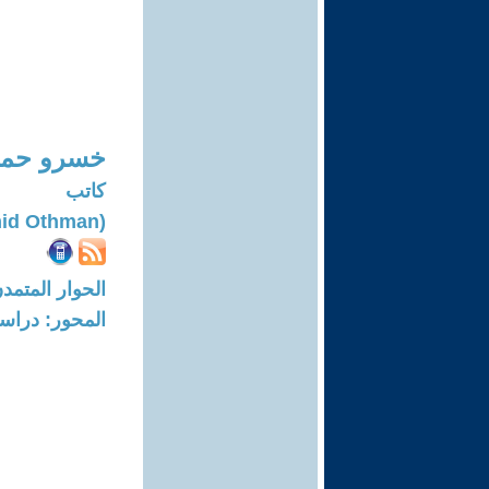
خسرو حمي
كاتب
(Khasrow Hamid Othman)
الحوار المتمدن-العدد: 7398 - 22
المحور: دراسا