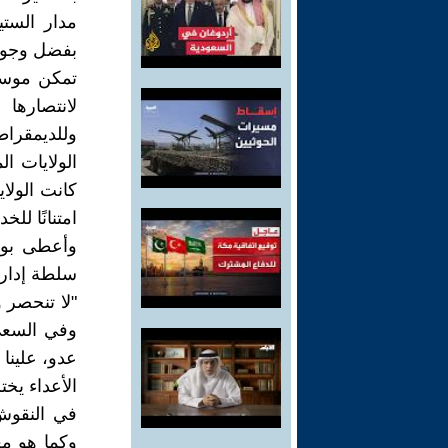
مدار الستي
بفضل وجود
تمكن موسول
لانتصارها 
وللديمقراط
الولايات ا
كانت الولا
امتنانًا لل
وأعطى بوش
سلطة إدارت
"لا تنحصر 
وفي السعي 
عدو، علينا 
الأعداء يخت
في النقوش 
وكما هو مع