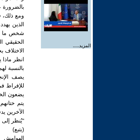
بالضرورة عد
ومع ذلك، فم
الذين يهدد
شخص ما بتص
الحقيقي ال
المزيد.....
الاختلاف بحد
انظر ماذا 
بالنسبة له
يصف الإنجل
للإفراط في 
يضعون الخم
يتم ختانهم
الآخرين يدف
"يُنظر إلى 
(يتبع)
الهوامش