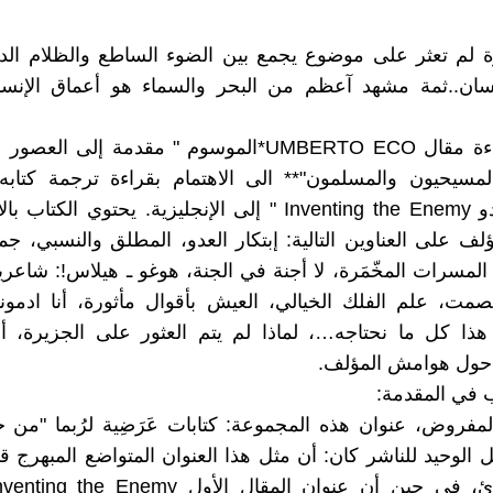
رة لم تعثر على موضوع يجمع بين الضوء الساطع والظلام ال
نسان..ثمة مشهد آعظم من البحر والسماء هو أعماق الإنسا
قادتني قراءة مقال UMBERTO ECO*الموسوم " مقدمة إلى 
المسيحيون والمسلمون"** الى الاهتمام بقراءة ترجمة كتاب
"إبتكار العدو Inventing the Enemy " إلى الإنجليزية. يحتوي ال
لف على العناوين التالية: إبتكار العدو، المطلق والنسبي، جم
 المسرات المخّمَرة، لا أجنة في الجنة، هوغو ـ هيلاس!: شاعري
لصمت، علم الفلك الخيالي، العيش بأقوال مأثورة، أنا ادمون
هذا كل ما نحتاجه…، لماذا لم يتم العثور على الجزيرة، أ
حول هوامش المؤلف.
ب في المقدمة:
مفروض، عنوان هذه المجموعة: كتابات عَرَضِية لرُبما "من ح
 الوحيد للناشر كان: أن مثل هذا العنوان المتواضع المبهرج ق