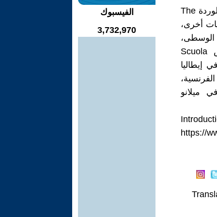
* UMBERTO ECO مؤلف: مقبرة براغ The Prague Cemetery، إسم الوردة The
الفيسبوك
Foucault، من بين روايات أخرى،
3,732,970
 الوسطى،
أستاذ في جامعة بولونيا لسنوات عديدة، شغل إيكو منصب رئيس Scuola
بية في إيطاليا
 الفرنسية،
ي ميلانو
** Introd
https://www.-
Transl