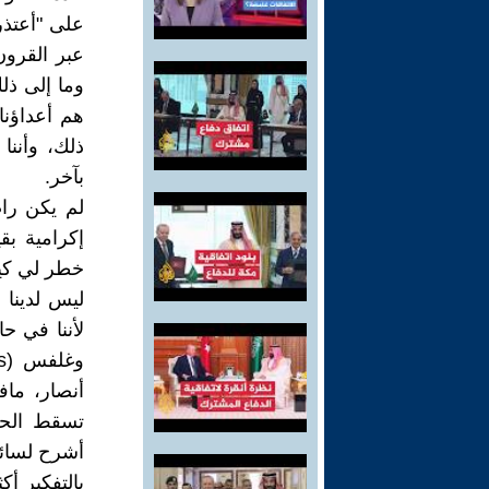
على "أعتذر
عبر القرون
وما إلى ذل
هم أعداؤنا
ذلك، وأننا
بآخر.
لم يكن راض
إكرامية بق
خطر لي كيف
ليس لدينا 
أنصار، ما
تسقط الحكو
أشرح لسائق
بالتفكير أ