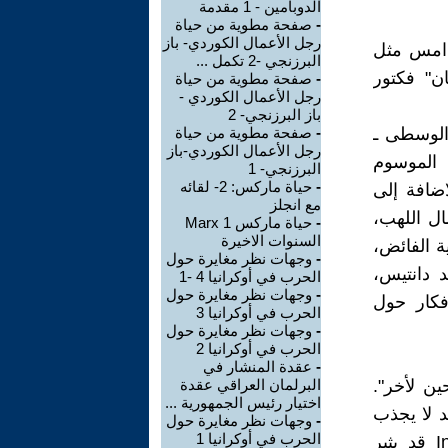
الدوبامين - 1 مقدمة
-
صفحة مطوية من حياة
رجل الأعمال الكوردي- باز
دامس مثل
البرزنجي -2 تكمل ...
ن" فكتور
-
صفحة مطوية من حياة
رجل الأعمال الكوردي -
باز البرزنجي- 2
العصور الوسطى ـ
-
صفحة مطوية من حياة
رجل الأعمال الكوردي-باز
ه الموسوم
البرزنجي- 1
-
حياة ماركس: 2- لقائه
كتاب بالاضافة إلى
مع انجلز
ال اللهب،
-
حياة ماركس Marx 1
السنوات الاخيرة
ة الفائض،
-
وجهات نظر مغايرة حول
د دانتيس،
الحرب في أوكرانيا 4 -1
-
وجهات نظر مغايرة حول
فكار حول
الحرب في أوكرانيا 3
-
وجهات نظر مغايرة حول
الحرب في أوكرانيا 2
-
عقدة المنشار في
ين لأخر".
البرلمان العراقي عقدة
اختيار رئيس الجمهورية ...
د لا يجذب
-
وجهات نظر مغايرة حول
الحرب في أوكرانيا 1
انتباه القارئ، في حين أن عنوان المقال الأول Inventing the Enemy قد يثير