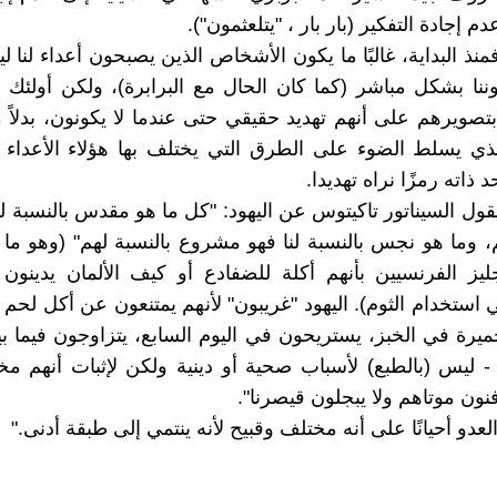
م إجادة التفكير (بار بار ، "يتلعثمون").
نذ البداية، غالبًا ما يكون الأشخاص الذين يصبحون أعداء لنا ل
وننا بشكل مباشر (كما كان الحال مع البرابرة)، ولكن أولئك ا
ويرهم على أنهم تهديد حقيقي حتى عندما لا يكونون، بدلاً م
ذي يسلط الضوء على الطرق التي يختلف بها هؤلاء الأعداء 
 ذاته رمزًا نراه تهديدا.
يقول السيناتور تاكيتوس عن اليهود: "كل ما هو مقدس بالنسبة ل
م، وما هو نجس بالنسبة لنا فهو مشروع بالنسبة لهم" (وهو ما 
يز الفرنسيين بأنهم أكلة للضفادع أو كيف الألمان يدينون ا
استخدام الثوم). اليهود "غريبون" لأنهم يمتنعون عن أكل لحم ال
يرة في الخبز، يستريحون في اليوم السابع، يتزاوجون فيما ب
 - ليس (بالطبع) لأسباب صحية أو دينية ولكن لإثبات أنهم م
نون موتاهم ولا يبجلون قيصرنا".
العدو أحيانًا على أنه مختلف وقبيح لأنه ينتمي إلى طبقة أدنى."