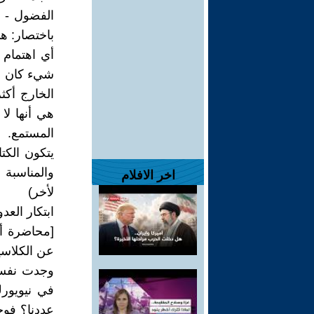
الفضول - هو
باختصار: ه
أي اهتمام 
شيء كان من 
الخارج أكث
هي أنها لا
المستمع.
يتكون الكت
والمناسبة 
اخر الافلام
لأخر)
ابتكار العدو
عن الكلاسيكيات، نُشرت في ica
وجدت نفسي
في نيويورك
عددنا؟ فوجئ