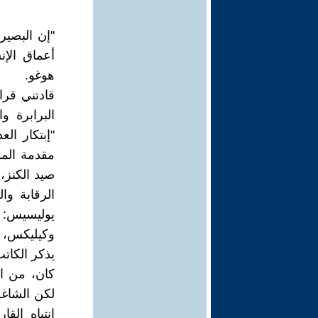
"إن البصي
أعماق الإ
هوغو.
البرابرة و
مقدمة المؤ
صيد الكنز،
الرقابة وا
يوليسيس: 
وكيليكس، 
يذكر الكات
كان، من ال
لكن الشاغل