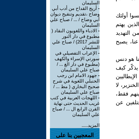
السليمان
-
أريج القداح من أدب أبي
وضاح ،تقديم وتنقيح ديوان
يسوا أولئك
أبي وضاح / ... / صباح علي
لذين يهتم
السليمان
-
الادباء واللغويون النقاد (
ن التهديد
مطبوع في دار النور
عنا، يصبح
للنشر 2017) / صباح علي
السليمان
-
الإعراب التفصيلي في
نا هو دنس
سورتي الإسراء والكهف
(مطبوع في دار الغ ... /
يذكّر كيف
صباح علي السليمان
-
جهود الامام ابن رجب
لإيطاليين
الحنبلي اللغوية في شرح
خنزير، لا
صحيح البخاري ( مط ... /
صباح علي السليمان
ينهم فقط،
-
اللهجات العربية في كتب
ختلفين عن
غريب الحديث حتى نهاية
القرن الرابع ال ... / صباح
علي السليمان
المزيد.....
المعجبين بنا على