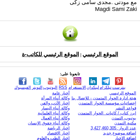
مع مودتى .مجدى سامى زكى
Magdi Sami Zaki
الموقع الرئيسي
الموقع الرئيسي للكاتب-ة
|
تابعونا على:
بنترست
تيلكرام
لينكدإن
الانستغرام
RSS
اليوتيوب
التويتر
الفيسبوك
الموقع الرئيسي
أخبار عامة
هيئة ادارة الحوار المتمدن - للإتصال بنا
وكالة أنباء المرأة
إحصائيات مؤسسة الحوار المتمدن
اخبار الأدب والفن
قواعد النشر
وكالة أنباء اليسار
ابرز كتاب / كاتبات الحوار المتمدن
وكالة أنباء العلمانية
يوتيوب التمدن
وكالة أنباء العمال
مكتبة التمدن
وكالة أنباء حقوق الإنسان
عدد الزوار: 3,427,460,305
اخبار الرياضة
اضافة موضوع جديد
اخبار الاقتصاد
اضافة الاخبار
اخبار الطب والعلوم