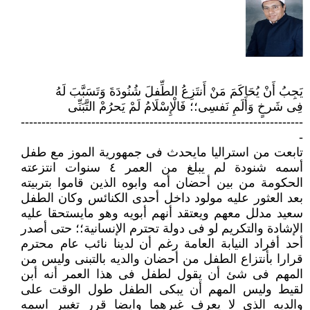
يَجِبُ أَنْ يُحَاكَمَ مَنْ أَنتَزِعُ الطِّفلَ شُنُودَةَ وَتَسَبَّبَ لَهُ
فِى شَرخٍ وَأَلَمِ نَفسِى؛؛ فَالْإِسْلَامُ لَمْ يَحرُمْ التَّبَنِّى
--------------------------------------------------------------------
-
تابعت من استراليا مايحدث فى جمهورية الموز مع طفل
أسمه شنودة لم يبلغ من العمر ٤ سنوات انتزعته
الحكومة من بين أحضان أمه وابوه الذين قاموا بتربيته
بعد العثور عليه مولود داخل أحدى الكنائس وكان الطفل
سعيد مدلل معهم ويعتقد أنهم أبويه وهو مايستحقا عليه
الإشادة والتكريم لو فى دولة تحترم الإنسانية؛؛ حتى أصدر
أحد أفراد النيابة العامة رغم أن لدينا نائب عام محترم
قرارا بأنتزاع الطفل من أحضان والديه بالتبنى وليس من
المهم فى شئ أن يقول لطفل فى هذا العمر أنه أبن
لقيط وليس المهم أن يبكى الطفل طول الوقت على
والديه الذى لا يعرف غيرهما وايضا قرر تغيير اسمه