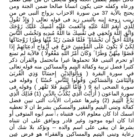
ورعاه وكفله حتى يكون انسانا صالحا ضمن الجنة ومن
يحتج بالآية 37 من سورة الاحزاب بزواج النبى ص من
زينب زوجة ابنه بالتبنى زيد فى قوله تعالى ( وَإِذْ تَقُولُ
لِلَّذِي أَنعَمَ اللَّهُ عَلَيْهِ وَأَنْعَمتَ عَلَيْهِ أَمْسِكْ عَلَيْكَ زَوْجَكَ
وَاتَّقِ اللَّهَ وَتُخفِي فِي نَفْسِكَ مَا اللَّهُ مُبدِيهِ وَتَخْشَى النَّاسَ
وَاللَّهُ أَحَقُّ أَن تَخْشَاهُ ۖ فَلَمَّا قَضَىٰ زَيْدٌ مِّنْهَا وَطَرًا زَوَّجنَاكَهَا
لِكَيْ لَا يَكُونَ عَلَى الْمُؤْمِنِينَ حَرَجٌ فِي أَزْوَاجِ أَدعِيَائِهِمْ إِذَا
قَضَوْا مِنْهُنَّ وَطَرًا ۚ وَكَانَ أَمْرُ اللَّهِ مَفْعُولًا ) فالآية لم تمنع
او تحرم التبنى فلا تحملوها غيرا ماتحتمل والقرآن ذكر
كثيرا فضل تربية وكفالة اليتيم والمساكين منه قوله تعالى
في سورة البقرة ( وَبِالْوَالِدَيْنِ إِحسَانًا وَذِي الْقُربَىٰ
وَالْيَتَامَىٰ وَالْمَسَاكِينِ وَقُولُوا لِلنَّاسِ حُسْنًا ) وقوله فى
سورة الضحى اية 9 ( فَأَمَّا الْيَتِيمَ فَلا تَقْهَر ) وقوله فى
سورة الماعون ( أَرَأَيْتَ الَّذِي يُكَذِّبُ بِالدِّينِ (1) فَذَلِكَ الَّذِي
يَدُعُّ الْيَتِيمَ (2) وغيرها عشرات الأيات التى تبين فضل
كفالة وتبنى اليتيم والفقير والمسكين بشرط ان لا تعطيه
اسمك اذا كان معلوم الاب فتتبناه بٲسم ابوه المتوفى أو
اذا كان ابوه موجود وغير قادر ويوافق على ان تتبناه
بشرط ان يبقى على اسم والده -- ونؤكد بلا شك أن
رعاية وتبنى اليتيم والمساكين والفقراء هو فرض عين