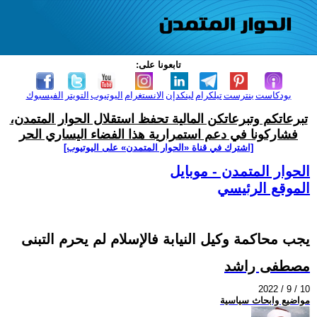
تابعونا على:
بودكاست
بنترست
تيلكرام
لينكدإن
الانستغرام
اليوتيوب
التويتر
الفيسبوك
تبرعاتكم وتبرعاتكن المالية تحفظ استقلال الحوار المتمدن،
فشاركونا في دعم استمرارية هذا الفضاء اليساري الحر
[اشترك في قناة ‫«الحوار المتمدن» على اليوتيوب]
الحوار المتمدن - موبايل
الموقع الرئيسي
يجب محاكمة وكيل النيابة فالإسلام لم يحرم التبنى
مصطفى راشد
2022 / 9 / 10
مواضيع وابحاث سياسية