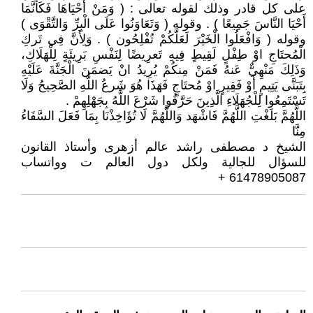
على كل قادر وذلك لقوله تعالى : ( وَمَنْ أَحْيَاهَا فَكَأَنَّمَا
أَحْيَا النَّاسَ جَمِيعًا ) . وقوله ( وَتَعَاوَنُوا عَلَى الْبِرِّ وَالتَّقْوَى )
وقوله ( وَافْعَلُوا الْخَيْرَ لَعَلَّكُمْ تُفْلِحُون ) . وَلِأَنَّ فِي تَركِ
الْمُحتَاجِ اوْ طِفْلٍ لَقِيطٍ فِيهِ تَعرِيضًا لِنَفْسِ بَرِيئَةٍ لِلْهَلَاكِ،
وَذَلِكَ مَنْهِيٌّ عَنهُ فَمَنْ مِنكُمْ يُرِيدُ انْ يَضمَنَ الْجَنَّةَ عَلَيْهِ
بِتَبَنَّى يَتِيمٍ أَوْ فَقِيرٍ اوْ مُحتَاجٍ فَهَذَا هُوَ شَرعُ اللَّهِ الصَّحِيحُ وَلَا
تَسْتَمِعُوا لِلْجُهَلَاءِ الَّذِينَ حَرَّفُوا شَرْعَ اللَّهُ بِجَهْلِهِمْ .
اللَّهُمَّ بَلَغْتِ اللَّهُمَّ فَاشْهَد وَاللَّهُمَّ لَا تُؤَاخِذْنَا بِمَا فَعَلَ السَّفَاءُ
مِنَّا
الشيخ د مصطفى راشد عالم أزهرى وأستاذ القانون
للسؤال للجالية ولكل دول العالم ت وواتساب
61478905087 +