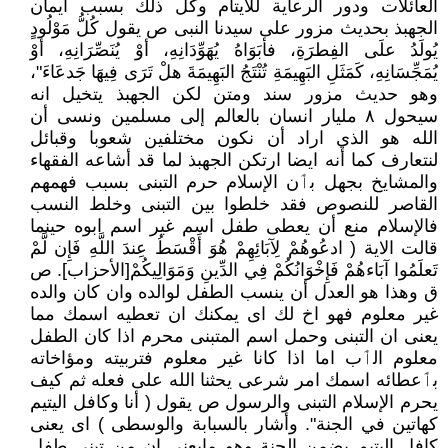
العائلات ودور الرعاية للأيتام وكل ذلك بسبب ايمان
الجهبذ بحديث مزور على سيدنا النبى ص يقول كُلُّ مَوْلُودٍ
يُولَدُ علَى الفِطرَةِ، فأبَوَاهُ يُهَوِّدَانِهِ، أوْ يُنَصِّرَانِهِ، أوْ
يُمَجِّسَانِهِ، كَمَثَلِ البَهِيمَةِ تُنْتَجُ البَهِيمَةَ هلْ تَرَى فِيهَا جَدعَاءَ"،
وهو حديث مزور سند ومتن لكن الجهبذ يتخيل انه
سيحول ٨ مليار انسان بالعالم إلى مسلمين ونسى أن
الله هو الذي اراد أن نكون مختلفين شعوبا وقبائل
لنتعارف كما أنه ايضا ارتكن الجهبذ لما قد أشاعه الفقهاء
والمشايخ بجهل بٲن الإسلام حرم التبنى بسبب فهمهم
القاصر للنصوص فقد خلطوا بين التبنى وخلط النسب
فالإسلام منع أن يعطى طفل اسم غير اسم ابوه حينما
قالت الاية ( ادعُوهُمْ لِآبَائِهِمْ هُوَ أَقْسَطُ عِندَ اللَّهِ فَإِن لَّمْ
تَعلَمُوا آبَاءهُمْ فَإِخْوَانُكُمْ فِي الدِّينِ وَمَوَالِيكُمْ[الأحزاب]. ص
ق وهذا هو العدل أن ينسب الطفل لوالده وان كان والده
غير معلوم فهو اخ لك اى يمكنك ان تعطيه اسمك مما
يعنى ان التبنى وحمل اسم المتبنى محرم اذا كان الطفل
معلوم الٲب اما اذا كانا غير معلوم فتربيته ومؤاخاته
بٲعطائه اسمك امر شرعى يحثنا الله على فعله ثم كيف
يحرم الإسلام التبنى والرسول ص يقول ( أنا وكافل اليتيم
كهاتين في الجنة". وأشار بالسبابة والوسطى ) اى يعنى
كافل اليتيم يضمن الجنة وهو مايعنى ان من تبنى طفل