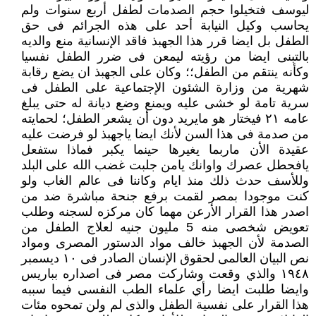
ليوسف فتخيلوا حجم الصدمات لطفل أربع سنوات ولم
يحاسب وكيل النيابة أحد على هذه الجرائم فى حق
الطفل بل ايضا قرر هذا الجهبذ فاقد الإنسانية منع والديه
بالتبنى ايضا من رؤيته ليمعن فى ضرر الطفل نفسيا
وكأنه ينتقم من الطفل؛؛ وكان على الجهبذ ان يضع رقابة
شهرية من وزارة الشئون الإجتماعية على الطفل فى
سرية تامة لو خشى عليه ويمنع وضع ديانة له حتى يبلغ
عامه ٢١ فيختار هو مايريد دون أن يشعر الطفل؛ لحمايته
من صدمة فى هذا السن لأنك ايضا ياجهبذ لو فرضت عليه
عقيدة الأن ماربما يغيرها حينما يكبر فماذا ستفعل
يافحطل عصرك واوانك يامن جلبت غضب الله على البلد
وللأسف حدث ذلك منذ ايام وكاننا فى عالم الغاب ولو
كنت موجودا بمصر لقمت برفع جنحة مباشرة ضد من
اصدر هذا القرار الأرعن مهما كان مركزه لسجنه وطلب
تعويض شخصى منه 5 مليون جنيه لعلاج الطفل من
الصدمة لأن الجهبذ خالف مواد الدستور المصرى ومواد
نص البيان العالمى لحقوق الإنسان الصادر فى ١٠ ديسمبر
١٩٤٨ والذي وقعت وشاركت مصر فى اصداره بباريس
وايضا طلبت ايضا رأي علماء الطب النفسى فيما سببه
هذا القرار على نفسية الطفل والذى لم ولن تمحوه مئات