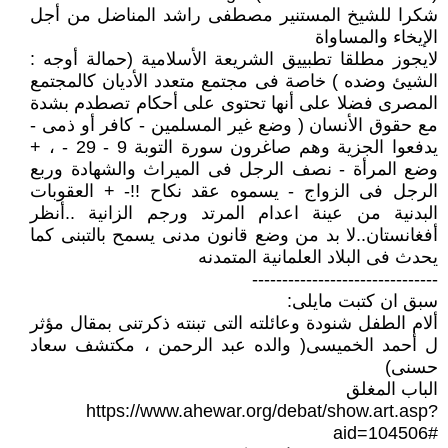
شكرا للشيخ المستنير مصطفى راشد المناضل من أجل
الإيخاء والمساواة
لايجوز مطلقا تطبييق الشريعة الأسلامية (حمالة أوجه :
الشيئ وضده ) خاصة فى مجتمع متعدد الأديان كالمجتمع
المصرى فضلا على أنها تحتوى على أحكام تصطدم بشدة
مع حقوق الأنسان ( وضع غير المسلمين - كافر أو ذمى -
يدفعوا الجزية وهم صاغرون سورة التوبة 9 - 29 - ، +
وضع المرأة - نصف الرجل فى الميراث والشهادة وربع
الرجل فى الزواج - يسموه عقد نكاح !!- + العقوبات
البدنية من عينة اعدام المرتد ورجم الزانية ..أنظر
أفغانستان..لا بد من وضع قانون مدنى يسمح بالتبنى كما
يحدث فى البلاد العلمانية المتمدنه
-------------------------------
سبق ان كتبت مايلى:
ألام الطفل شنودة وعائلته التى تبنته ذكرتنى بمقال مؤثر
ل أحمد الخميسى( والده عبد الرحمن ، مكتشف سعاد
حسنى)
الباب المغلق
https://www.ahewar.org/debat/show.art.asp?
aid=104506#