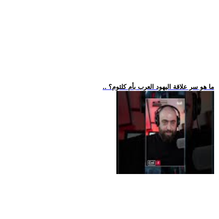
.. ما هو سر علاقة اليهود العرب بأم كلثوم؟