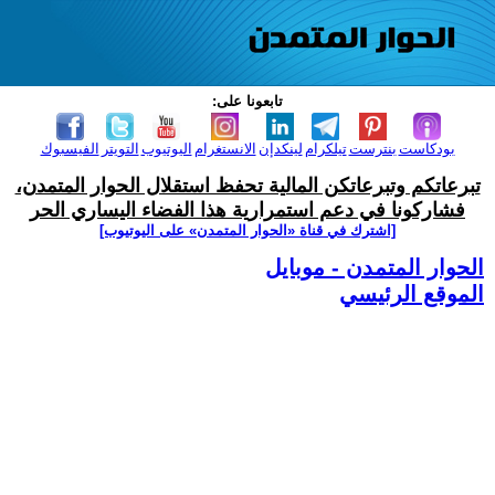
تابعونا على:
بودكاست
بنترست
تيلكرام
لينكدإن
الانستغرام
اليوتيوب
التويتر
الفيسبوك
تبرعاتكم وتبرعاتكن المالية تحفظ استقلال الحوار المتمدن،
فشاركونا في دعم استمرارية هذا الفضاء اليساري الحر
[اشترك في قناة ‫«الحوار المتمدن» على اليوتيوب]
الحوار المتمدن - موبايل
الموقع الرئيسي