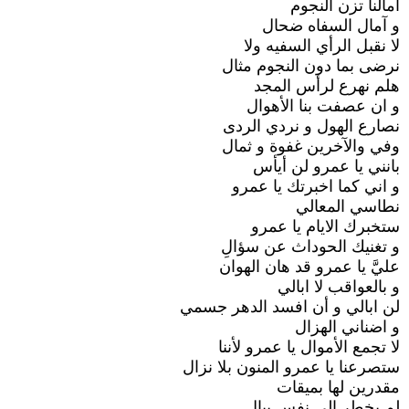
آمالنا تزن النجوم
و آمال السفاه ضحال
لا نقبل الرأي السفيه ولا
نرضى بما دون النجوم مثال
هلم نهرع لرأس المجد
و ان عصفت بنا الأهوال
نصارع الهول و نردي الردى
وفي والآخرين غفوة و ثمال
بانني يا عمرو لن أيأس
و اني كما اخبرتك يا عمرو
نطاسي المعالي
ستخبرك الايام يا عمرو
و تغنيك الحوداث عن سؤالِ
عليَّ يا عمرو قد هان الهوان
و بالعواقب لا ابالي
لن ابالي و أن افسد الدهر جسمي
و اضناني الهزال
لا تجمع الأموال يا عمرو لأننا
ستصرعنا يا عمرو المنون بلا نزال
مقدرين لها بميقات
لم يخطر الى نفس ببالِ