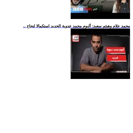
.. محمد علام وهيثم سعيد: ألبوم محمد عدوية الجديد استكمالا لنجاح