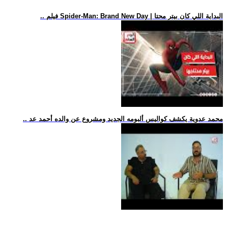
.. فيلم Spider-Man: Brand New Day | البداية اللي كان بيتر محتا
.. محمد عدوية يكشف كواليس ألبومه الجديد ومشروع عن والده أحمد عد