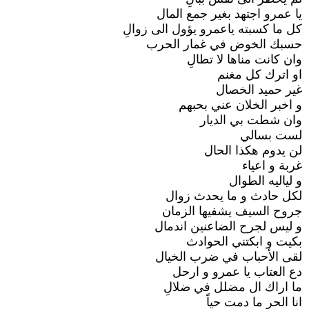
يا عمرو اجتهد بغير جمع المال
كل ما كسبته ياعمرو يؤول الى زوالِ
حسبك الخوض في غمار الحرب
وان كانت مناها لا تطالِ
او اترك كل مغنم
غير حميد الخصال
و اخبر الخلان عني بحبهم
وان شطت بي الديار
لست بسالي
لن يدوم هكذا الحال
غربة و اعياء
و لياليه الطوال
لكل حادث و ما يحدث زوال
جروح السيف يشفيها الزمان
و ليس لجرح الضاعنين اندمال
بكيت و ابكتني الحوادث
لقى الأحباب في ضرب الخيال
دع العتاب يا عمرو و ارحل
ما اراك ال مضلل في ضلالِ
انا الحر ما دمت حياً