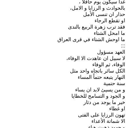
غداً سيكون يوم حافلا ،
بالحوادث و الرزايا و الامل،
حذار ان تنسى الأمل
او تقطع الرجاء
فقد ترب زهرة الربيع بالندى
ما امحل الشتاء
ما اوحش الشتاء في قرى العراق
:::
العهد مسؤول
لا سبيل ان عاهدت الا الوفاء،
الوفاء، ثم الوفاء
الكل سائر باتجاه واحد مثل
النهار يتبعه حتماً المساء
سنة حتمية
و من يسيئ لابد ان يساء
و الجود و التسامح للخطايا
خير ما يوجد من دثار
او غطاء
تهون الرزايا على الفتى
الا شماتة الأعداء
و جهود ذهبت هباء