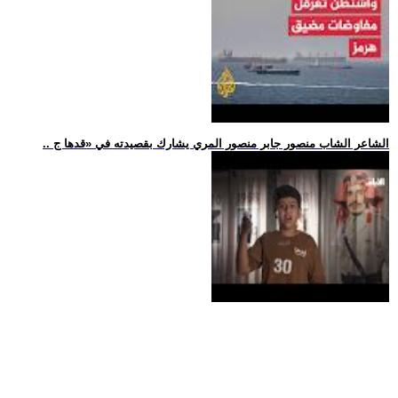
.. الشاعر الشاب منصور جابر منصور المري يشارك بقصيدته في «قدها ج