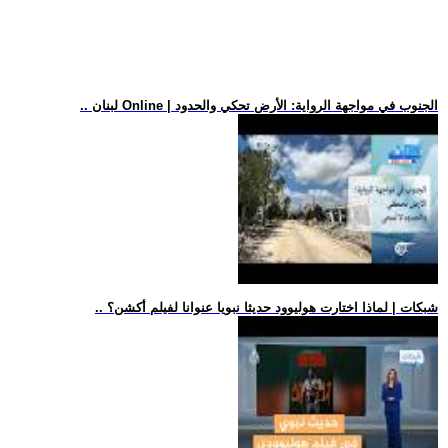
.. لبنان Online | الجنوب في مواجهة الرواية: الأرض تحكي والحدود
.. شبكات | لماذا اختارت هوليوود حديثا نبويا عنوانا لفيلم أكشن؟