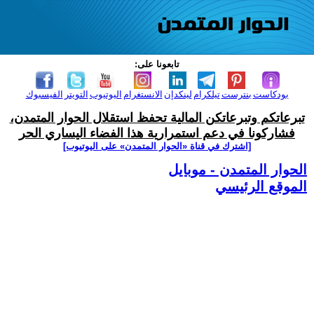
تابعونا على:
بودكاست
بنترست
تيلكرام
لينكدإن
الانستغرام
اليوتيوب
التويتر
الفيسبوك
تبرعاتكم وتبرعاتكن المالية تحفظ استقلال الحوار المتمدن،
فشاركونا في دعم استمرارية هذا الفضاء اليساري الحر
[اشترك في قناة ‫«الحوار المتمدن» على اليوتيوب]
الحوار المتمدن - موبايل
الموقع الرئيسي