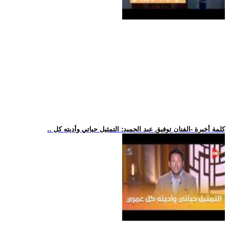
.. كلمة أخيرة -الفنان توفيق عبد الحميد: التمثيل حياتي وأديته كل