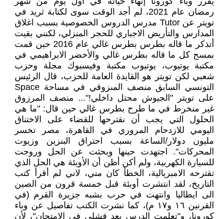
يقرر وباء كورونا إنهاء حياته في أول يوم من شهر
رمضان عام 2021، لم أجد الوقت سوى لكتابة ثريد في
تويتر عن Tutor مدرس الدروس الخصوصية بسبب اغلاق
المدارس والتأريض الاجباري للحجر المنزلي، لكنني بقيت
أتذكر ما قاله بطرس بطرس غالي عام 2016 حين قمت
بمسح كل ما قاله بطرس غالي والأخضر الابراهيمي في
مكتبة يوتيوب، يوتيوب مكتبة وفيسبوك مجلة وحزب
شعبي لكن تويتر هو القايدة العامة للحزب، قال الرئيس
التونسي السابق منصف المىزوقي في مساحة Space
على تويتر "الجيوش محتل داخلي!"... منصف المرزوق
غير منخرط في ما طرح بطرس غالي حين قال: "ما هي
الحلول التي يجب أن نقترحها للقضاء على الاختناق
اليومي للازدحام المروري في القاهرة، مصر تخسر
مليون دولار/الساعة بسبب احتراق البنزين وزيوت
المحركات". اجتهدت حينها وبحثت عن الحل وروجت
للسيارة الكهربية، ولم أكن أظن أن الأوبئة هي الحل الذي
تقترحه الامبريالية، الخطأ كان مني، لاني لم أقرأ كتب
التاريخ، لقد انتشرت أوبئة قبل خمسة قرون من الصين
الى ايطاليا وانتهت في حرب بشبه جزيرة القرم (في
القرنين ١٦ و١٧ م)، كما نشرت الكتب تفاصيل عن وباء
كورونا، و"تعلمت الدرس بعد فشلي في الامتحان"، لأن