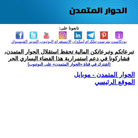
تابعونا على:
بودكاست
بنترست
تيلكرام
لينكدإن
الانستغرام
اليوتيوب
التويتر
الفيسبوك
تبرعاتكم وتبرعاتكن المالية تحفظ استقلال الحوار المتمدن،
فشاركونا في دعم استمرارية هذا الفضاء اليساري الحر
[اشترك في قناة ‫«الحوار المتمدن» على اليوتيوب]
الحوار المتمدن - موبايل
الموقع الرئيسي