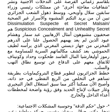
بلقاسم زغماتي الفرصة على التدخلات الأجنبية ونشر
"شفافيات مفاجئة أخرى" عن ممتلكات رئيسي وزراء
سابقين سلال وأويحي، ووسط ذهول الشعب الجزائري
تبين أن من يريد التكتم المشبوه والأسرار غير الصحية
Dissimulation Suspecte et Secret Malsain/
Suspicious Concealment and Unhealthy Secret هم
صحفيون مشبوهون أمثال الإرهابيين عبد سمار وهشام
عبود الذين لم يعد يهمهم الحصول علنا على الدرهم
المخزني من جهاز ديستي المغربي الذي يرأسه لطيف
الحموشي بعد كشف مكالماتهم السرية للمساومة مع
رموز أوليغارشيا المال الفاسد طحكوت وحداد وكونيناف
للاتفاق معهم على الدفاع عن توسيع نطاق النهب
والسلب.
خطط الجزائريون لتطوير قطاع البتروكيماويات بطريقة
تساهم في التخلص من الريع النفطي في حد ذاته،
وأصبح الآن ممكننا أكثر مما سبق استغلال الغاز النيجيري
وغار جبيلات لإنتاج الحديد وفق رؤية واضحة لمخططات
أعداء الداخل والخارج.
*- حول "حكم الدقة" وحوسبة المشكلات الاجتماعية:
تدخل دكتور جيلالي سفيان مؤسس حركة مواطنة زعيم