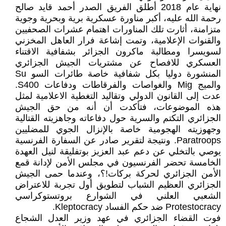
نهاية عام 2018 أطلق الفريق الصدر أحمد قايد صالح
رحمة الله عليه، أكبر مناورة عسكرية برية وبحرية وجوية
متزامنة، أثارت تلك المناورات اهتمام عشرات الصحفيين
والقنوات الإعلامية، وتمت إشاعة فرار العاهل المخزني
لسويسرا ومطالبة ماكرون الجزائر بشفافية الاقتناء
العسكري للافصاح عن مشتريات الجيش الجزائري
المنشورة دوليا بكل شفافية خاصة طائرات السو Su
والميج Mig والغواصات والفرقاطات ودفاعات S400.
عدت إلى القانون الدولي وتقاليد التغطية الاعلامية لمثل
هذه الموضوعات، فتأكدت أن أنه من حق الجيش
الجزائري التكتم والسرية حول دفاعاته وجاهزيته القتالية
وجهوزيته الهجومية خاصة بالإنزال الجوي للمضليين
Paratroops. ونتيجة لتقرير صادر عن السفارة الفرنسية
يوصي بالتخلي عن دعم عبد العزيز بوتفليقة لنيل العهدة
الخامسة تحضر الفرنسيون في مجلس الأمن لإدانة قمع
الأمن الجزائري لحركة بركات!؟، وعندما حمى الجيش
الجزائري العظيم الشباب لتطويق أول تجربة للاعتراض
الشعبي العلني في الشوارع بروتستوكراسي
Protestocracy ضد حكم الفساد Kleptocracy.
فوت القضاء الجزائري في عهد وزير العدل الشجاع