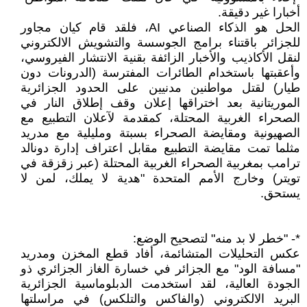
أخبارا غير دقيقة.
الحل هو الذكاء الصناعي AI، فلقد قام كيان مجاور
للجزائر باقتناء برامج الجوسسة والتشويش الالكتروني
لنقل الأكاذيب والأخبار الزائفة بقنية الانتشار الفيروسي،
وأعقبتها باستخدام الطائرات المفترسة (الدرونات دون
طيار) لقتل مواطنين مدنيين على الحدود الجزائرية
الموريتانية بعد اختراقها إعلان وقف إطلاق النار في
الصحراء الغربية المحتلة، كمقدمة لآعلان التطبيع مع
الصهيونية ومقايضة الصحراء بسبتة ومليلية مع مدريد
مثلما تمت مقايضة التطبيع مقابل اعتراف إدارة دونالد
ترامب بمغربية الصحراء الغربية المحتلة (عبر زقزقة في
تويتر) وخارج الأمم المتحدة "هدية لا يملك، لمن لا
يستحق.
*- "خطر لا بد منه" لتصحيح الوضع:
عكس التحليلات المتشائمة، أفاد قطع المخزن ومدريد
"مسافة الود" مع الجزائر في خسارة الغاز الجزائري ذو
الجودة العالية، لقد استخدمت الدبلوماسية الجزائرية
البريد الالكتروني (والفاكس والتلكس) في مراسلتها