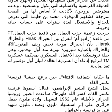
أتحدث عن الجزائر التي يستهدفها المخزن وأجهزة الدولة
العميقة الفرنسية والاسبانية،التي تكول وتستضيف وتدعم
معترضين يروجون لأكاذيب لا أساس لها من الصحة
لمرجفة كشفهم الموقوف محمد بن حليمة التي تعرض
للخداع والاستغلال لعدة سنوات على حساب حياته
وحريته.
خرجت زعيمة حزب العمال من نافذة حزب العمالPT
من نافذة "راديو أم" لتفرق بين الحيراك Hirak والحاراك
Harak، بأن الحيراك موجة تخص ريف المغربRif،
والحاراك باعتباره سيرورة ثورية منذ أول نوفمبر، وهي
حيلة تروتسكية بعد الاعتقال العسكري بمحكمة عسكرية
TM لترقيع إدعاء أن السردية الخالدة لبيان أول نوفمبر لم
تعد صالحة.
ما حكاية "شفافية الاقتناء".. حين يزعج جيشنا" فرنسة"
بكسر الفاء
سئل الشيخ البشير الإبراهيمي، فقال: "سموها فرنسة
بكسر الفاء، كسر الله ظهرها". ساعدت الصين وروسيا
الجزائر بالأطباء عام 1962 لتسهيل ولادة مليون طفل
جزائري على إثر استشهاد مليون ونصف مليون شهيد
على يد فرنسة وأعوانها..