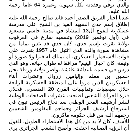
والدي توفي وفقدته بكل سهولة وعمره 64 عاما رحمة
الله عليه.
عندنا اختار الفريق الصدر أحمد قايد صالح رحمة الله عليه
إطلاق إسم جدي الشهيد العيد بن الشيخ على مدرسة
عسكرية للفوج ال13 للمشاة في مدينة حاسي مسعود
في (أول نوفمبر 2019) وتسميه شارع في العرقوب
بولاية تقرت بإسم جدي، كان جدي قد يئس تماما من
مشاهدة صورة والده الذي اغتيل عام 1957 بتقرت على
قوات الاستعمار العسكري، لم يمتلك له قبرا ولا صورة أو
وثيقة، كان "خيال اليتيم" مرافقا له طوال حياته، وهو الذي
درس في قسمه بابتدائية عائشة نواصر بولاية ورقلة نجل
حسين بن معلم وإليامين زروال وعشرات أبناء
العسكريين الذين مروا على المنطقة العسكرية الرابعة
خلال سبعينيات وثمانينيات القرن 20 المنصرم. فخلال
فترة الحراك الشعبي افتتحت عشرات الصفحات الوطنية
لنشر أرشيف الفخر الوطني بعد نجاح الرئيس تبون في
استرجاع أرشيف الجزائر وجماجم المقاومين الشعبيين
رحمهم الله من قبل حكومة ماكرون.
للأسف، كان لا بد من كل هذا الاستطراد الطويل، للقول
أن الرؤية الضبابية اختفت، وأصبح الشعب الجزائري يرى