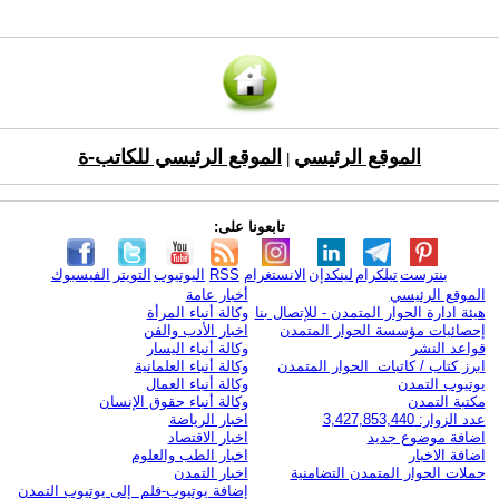
الموقع الرئيسي
الموقع الرئيسي للكاتب-ة
|
تابعونا على:
بنترست
تيلكرام
لينكدإن
الانستغرام
RSS
اليوتيوب
التويتر
الفيسبوك
الموقع الرئيسي
أخبار عامة
هيئة ادارة الحوار المتمدن - للإتصال بنا
وكالة أنباء المرأة
إحصائيات مؤسسة الحوار المتمدن
اخبار الأدب والفن
قواعد النشر
وكالة أنباء اليسار
ابرز كتاب / كاتبات الحوار المتمدن
وكالة أنباء العلمانية
يوتيوب التمدن
وكالة أنباء العمال
مكتبة التمدن
وكالة أنباء حقوق الإنسان
عدد الزوار: 3,427,853,440
اخبار الرياضة
اضافة موضوع جديد
اخبار الاقتصاد
اضافة الاخبار
اخبار الطب والعلوم
حملات الحوار المتمدن التضامنية
اخبار التمدن
إضافة يوتيوب-فلم إلى يوتيوب التمدن