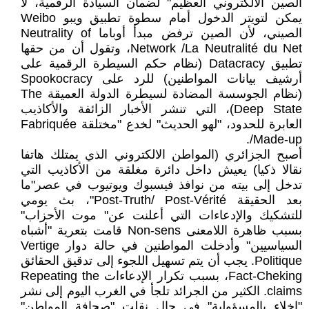
الصين الالكتروني العظيم" لضمان السيادة الرقمية، لا
يمكن لتويتر الدخول أمام سطوة تطبيق ويبو Weibo
الصيني، لأن الصين ترفض مبدأ أوباما Neutrality of
Network /La Neutralité du Net، وتقول أن من حقها
تطبيق Datacracy (نظام حكم السيطرة الرقمية على
أرشيف بيانات المواطنين) للرد على Spookocracy
(نظام الجوسسة المضادة لسيطرة الدولة العميقة The
Deep State)، التي تنشر الأخبار الزائفة والأكاذيب
العابرة للحدود، "لهو الحديث" لخدع "مختلقة Fabriquée
/Made-up.
أصبح الجزائري (المواطن الالكتروني الذي يمتلك هاتفا
نقالا ذكيا) يعيش داخل دائرة مغلقة من الأكاذيب التي
تدخل إلى بيته من نوافذ فيسبوك ويوتيوب في عصر"ما
بعد الحقيقة Post-Truth/ Post-Vérité"، بث يومي
للتشكيك والإدعاءات التي أعلنت عن" موت الأحزاب"
بسبب ظاهرة اللامعنى Non-sens قامت بتعرية "أشباه
السياسيين" وأدخلت المواطنين في حالة دوار Vertige
Politique. يجب أن يتم تسهيل اللجوء إلى تدقيق الحقائق
Fact-Cheking، بسبب تكرار الإدعاءات Repeating the
claims. الكثير من الجرائد تلجأ في الغرب اليوم إلى نشر
"إخلاء بالمسؤولية" في حال نقلت "صحافة المواطن"