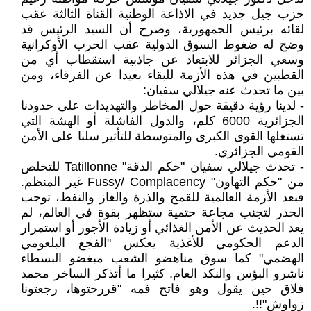
حزب جيل جديد في الاذاعة الوطنية القناة الثالثة عقب
لقائه برئيس الجمهورية، وصرح أن السيد الرئيس قد
وضح له ضغوط السوق الدولية عقب الحرب الأوكرانية
وسعي الجزائر للابتعاد عن جاذبية استقطاب أي من
القطبين في هذه الأزمة للبقاء بعيدا عن الفرقاء، ومن
بين ما تحدث عنه جيلالي سفيان:
- لدينا رؤية دقيقة حول المخاطر والتهديدات على حدودنا
الجزائرية 6000 كلم، والدول الفاشلة أو الهشة التي
تستغلها القوى الكبرى والمتوسطة للتأثير سلبا على الأمن
القومي الجزائري.
- تحدث جيلالي سفيان "حكم الدقة" Tatillonne للتخلص
من "حكم التهاون" Fussy/ Complacency غير المنظم.
فبعد الأزمة العالمية للقمح والذرة والغاز والنفط، توجب
الحذر لتجنب مجاعة حتمية ستظهر بقوة في العالم، لم
يعد الحديث عن الأمن الغذائي أو زيادة الأجور أو استمرار
الدعم الحكومي للأغذية يعكس "الفجع البلعومي
الهضمي" كما سوق مناهضو الشعب مبغضو البسطاء
ناشرو البؤس والنكد العام. كثيرا ما أتذكر الساخر محمد
فلاق حين يقول وهو فاتح فمه "قررحتوها، رجعتونا
زواوش"!!.