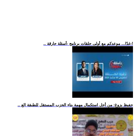
.. غدًا... موعدكم مع أولى حلقات برنامج -أسئلة حارقة-!
.. حفيظ يزوغ: من أجل استكمال مهمة بناء الحزب المستقل للطبقة الع