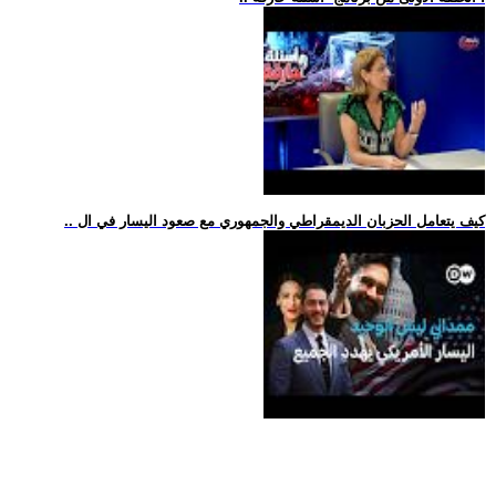
.. كيف يتعامل الحزبان الديمقراطي والجمهوري مع صعود اليسار في ال