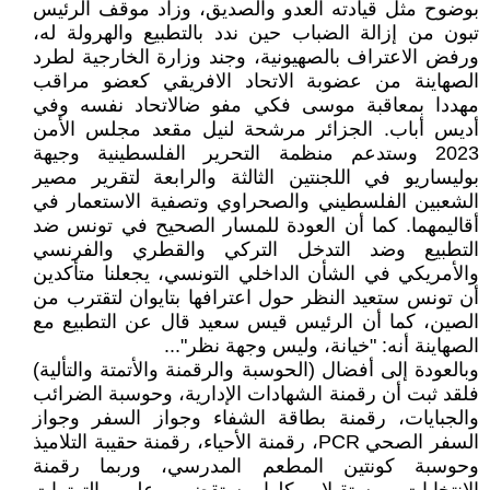
بوضوح مثل قيادته العدو والصديق، وزاد موقف الرئيس
تبون من إزالة الضباب حين ندد بالتطبيع والهرولة له،
ورفض الاعتراف بالصهيونية، وجند وزارة الخارجية لطرد
الصهاينة من عضوبة الاتحاد الافريقي كعضو مراقب
مهددا بمعاقبة موسى فكي مفو ضالاتحاد نفسه وفي
أديس أباب. الجزائر مرشحة لنيل مقعد مجلس الأمن
2023 وستدعم منظمة التحرير الفلسطينية وجيهة
بوليساريو في اللجنتين الثالثة والرابعة لتقرير مصير
الشعبين الفلسطيني والصحراوي وتصفية الاستعمار في
أقاليمهما. كما أن العودة للمسار الصحيح في تونس ضد
التطبيع وضد التدخل التركي والقطري والفرنسي
والأمريكي في الشأن الداخلي التونسي، يجعلنا متأكدين
أن تونس ستعيد النظر حول اعترافها بتايوان لتقترب من
الصين، كما أن الرئيس قيس سعيد قال عن التطبيع مع
الصهاينة أنه: "خيانة، وليس وجهة نظر"...
وبالعودة إلى أفضال (الحوسبة والرقمنة والأتمتة والتألية)
فلقد ثبت أن رقمنة الشهادات الإدارية، وحوسبة الضرائب
والجبايات، رقمنة بطاقة الشفاء وجواز السفر وجواز
السفر الصحي PCR، رقمنة الأحياء، رقمنة حقيبة التلاميذ
وحوسبة كونتين المطعم المدرسي، وربما رقمنة