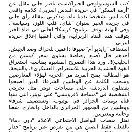
كتب السوسيولوجي الحيراكيست ناصر جابي مقال عن
"أزمة السكن" في جريدة القدس العربي!، كلامه واقعي
لكنه ليس تشخيصا نقديا بناء، ويذكرني بمقالة رأي جابي
في جريدة الخبر بعنوان "شاي، قلب اللوز، وسياسة"،
وفي النهاية توقف برنامج" كريتيكا" لجابي في قناة الخبر
بتوقف هذه القناة الربرابية، والتي أعقبها إغلاق جريدة
ليبرتي.
استضاف "رايديو أم" ضيوفا داعمين للحراك وضد الجيش،
أحدهم قال (صنع رصاصة يساوي سعر كيسين من
الحليب)!!. ورد هذا التصريح المشبوه بمناسبة استعراق
القوة الحشدية الحربية للاستعراض العسكري!!، والنتيجة،
هو المطالبة بمنح المزيد من الحرية لهؤلاء المعارضين
وسحب الكلمة عن الوطنيين الشرفاء الذين أصبحوا
يفضلون الدردشة على مساحات تويتر مثل تجربتي
الشخصية في "مساحة لافرونشي" على تويتر، التي تبثها
قناة يوميات الجزائر في بوتيوب، وتستضيف شرفاء
ووطنيين من الجمهور الجزائري بالداخل والخارج، شعبا
وجالية ومغتربين.
تقتل منصات النواصل الاجتماعي الاعلام "دون دماء"
بالفعل، فقط الصين هي من يفرض عبر برنامج "جدار