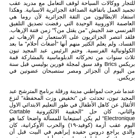
للتجار ووكالات السياحة لوقف التعامل مع مدريد عقب
تجميد العمل باتفاقية الصداقة الجزائرية الاسبانية. وهكذا
استفاد الايطاليون من الثقة الجزائرية لأن روما هي
العاصمة الاوروبية الوحيدة التي رفضت تصديق التلفيق
الفرنسي ضد الجيش "من يقتل من؟" زمن فتنة الإرهاب.
فلقد انتصر الجزائريون على الاستعمار ثم الإرهاب ثم
الفساد، ولم يعلم الكثير منهم أنها "أضغاث أحلام" ما بعد
الكولونيالية الفرنسية. وختم الرئيس عبد المجيد تبون
ثلاث سنوات من تحركاته الدبلوماسية بالمشاركة قمة
بريكس Brics وقد سبق لمجلة فورين بوليسي قبل سنة
من اليوم أن الجزائر ومصر ستصبحان عضوتين في
بريكس.
عندما شرحت لمواطني مدينة ورقلة برنامج المترشح عبد
المجيد تبون، تحدثت عن "تخفيض وزت المحفظة" لنزع
الأثقال عن كاهل الأطفال في طور التعليم الابتدائي الاول
والثاني، كان حل "الحقيبة الالكترونية Cartable
Electronique" لم يكن استيعابنا للمسألة واضحا كما هو
اليوم عقب أزمة (كوفيد-١٩) والحرب الأوكرانية، كان
والدي يراجع دروس حفيده إبراهيم في البيت قبل أن