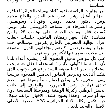
الانتخابات مستقبلا، كلها ستقضي على التوترات
السياسية.
من ايجابيات الرقمنة تقديم "قناة يوميات الجزائر" لعباقرة
الجزائر أمثال زهير التيقر، عبد القادر، والحاج محمد
بوتين، دكتور محمد دومير، وقودال، وسونقليي،
وعشرات الشرفاء في مساحة لافرونشي على تويتر،
كسبت قناة يوميات الجزائر على يوتيوب 28 مليون
مشاهدة خلال شهر رمضان الماضي. جلسات جعلت
أفراد الجالية المغتربين بالخارج يفرغون نوستالجيا حب
الجزائر ويستعرضون ذكاءهم ونجاحاتهم بالدول المضيفة
التي مكث بعضهم فيها لأكثر من ربع قرن.
على كل مواطن تدقيق المحتوى الذي ينشره أعداء بلدنا
لأن الله سمانا "أولي الألباب". استخدام العقل نعمة يجب
استغلالها، ليس لدينا موهبة السيد رافع في يوتيوب الذي
يفكك أكاذيب وتحريض الطابور الخامس المدعوم فرنسيا
ومن المخزن، لكن يمكن إعمال مبدأ بسيط هو: " عدم
تحدي قرارات رئيس الجمهورية، والوقوف إلى جانب
الجيش الوطني ركيزتنا الوطنية ومدرستنا السياسية دون
قيد أو شرط. وهكذا يصبح كشف الأخبار الزائفة سهلا،
حين تكون وكالة الانباء الجزائرية APS مصدرنا الأصلي
الاصيل والوحيد للخبر.