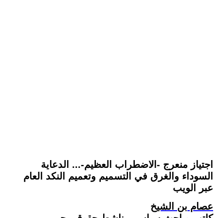
اجتياز منعرج -الاضطراب العظيم-... الدعاية
السوداء والغرق في التسميم وتعميم النكد العام
عبر الويب
عصام بن الشيخ
كاتب وباحث سياسي. ناشط حقوقي حر