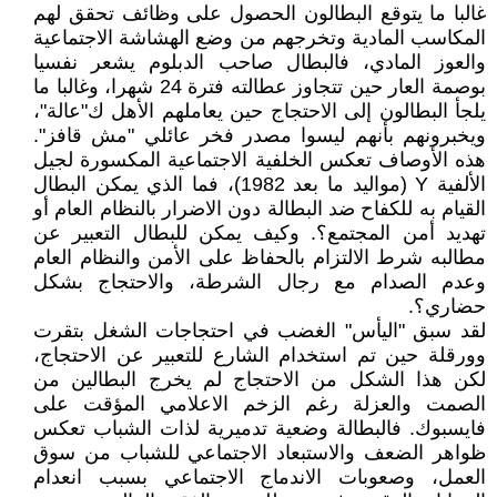
غالبا ما يتوقع البطالون الحصول على وظائف تحقق لهم
المكاسب المادية وتخرجهم من وضع الهشاشة الاجتماعية
والعوز المادي، فالبطال صاحب الدبلوم يشعر نفسيا
بوصمة العار حين تتجاوز عطالته فترة 24 شهرا، وغالبا ما
يلجأ البطالون إلى الاحتجاج حين يعاملهم الأهل ك"عالة"،
ويخبرونهم بأنهم ليسوا مصدر فخر عائلي "مش قافز".
هذه الأوصاف تعكس الخلفية الاجتماعية المكسورة لجيل
الألفية Y (مواليد ما بعد 1982)، فما الذي يمكن البطال
القيام به للكفاح ضد البطالة دون الاضرار بالنظام العام أو
تهديد أمن المجتمع؟. وكيف يمكن للبطال التعبير عن
مطالبه شرط الالتزام بالحفاظ على الأمن والنظام العام
وعدم الصدام مع رجال الشرطة، والاحتجاج بشكل
حضاري؟.
لقد سبق "اليأس" الغضب في احتجاجات الشغل بتقرت
وورقلة حين تم استخدام الشارع للتعبير عن الاحتجاج،
لكن هذا الشكل من الاحتجاج لم يخرج البطالين من
الصمت والعزلة رغم الزخم الاعلامي المؤقت على
فايسبوك. فالبطالة وضعية تدميرية لذات الشباب تعكس
ظواهر الضعف والاستبعاد الاجتماعي للشباب من سوق
العمل، وصعوبات الاندماج الاجتماعي بسبب انعدام