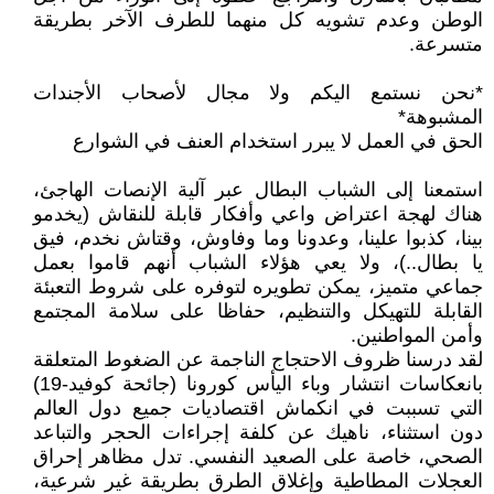
الوطن وعدم تشويه كل منهما للطرف الآخر بطريقة
متسرعة.
*نحن نستمع اليكم ولا مجال لأصحاب الأجندات
المشبوهة*
الحق في العمل لا يبرر استخدام العنف في الشوارع
استمعنا إلى الشباب البطال عبر آلية الإنصات الهاجئ،
هناك لهجة اعتراض واعي وأفكار قابلة للنقاش (يخدمو
بينا، كذبوا علينا، وعدونا وما وفاوش، وقتاش نخدم، فيق
يا بطال..)، ولا يعي هؤلاء الشباب أنهم قاموا بعمل
جماعي متميز، يمكن تطويره لتوفره على شروط التعبئة
القابلة للتهيكل والتنظيم، حفاظا على سلامة المجتمع
وأمن المواطنين.
لقد درسنا ظروف الاحتجاج الناجمة عن الضغوط المتعلقة
بانعكاسات انتشار وباء اليأس كورونا (جائحة كوفيد-19)
التي تسببت في انكماش اقتصاديات جميع دول العالم
دون استثناء، ناهيك عن كلفة إجراءات الحجر والتباعد
الصحي، خاصة على الصعيد النفسي. تدل مظاهر إحراق
العجلات المطاطية وإغلاق الطرق بطريقة غير شرعية،