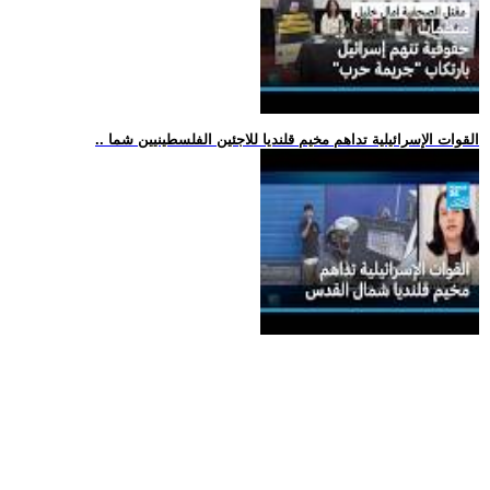
.. القوات الإسرائيلية تداهم مخيم قلنديا للاجئين الفلسطينيين شما