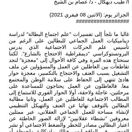
أ/ طيب ديهكال - د/ عصام بن الشيخ
الجزائر يوم: (الاثنين 08 فيفري 2021)
##################
غالبا ما نلجأ إلى تفسيرات "علم اجتماع البطالة" لدراسة
ديناميكيات العمل الجماعي للبطالين على الرغم من
تأسيس علم الحركات الاجتماعية الذي يدرس
البروتستوكراسي "ديمقراطية الاحتجاج بالشارع". لكننا
سنحتاج هذه المرة وفي كافة الأحوال إلى "معجزة" لنجد
تقاطعات بين العاطلين عن العمل والمسؤولين عن ملف
التشغيل بسبب العنف والاحتجاج بالتكسير، معجزة حوار
هادئ تنتهي إلى الحفاظ على سلامة الوطن والمجتمع
معا. فالعاطلون عن العمل يحتاجون للمساعدة على
مرحلتين، عاجلة ولاحقة، أولا الحوار الفوري للاستماع إلى
المطالب الاجتماعية للعاطلين عن العمل، وثانيا مطالبة
البطالين بالتوقف نهائيا عن العنف والتهيكل التنظيمي
لإنشاء مساحة للعمل الجماعي العقلاني، عبر ممثلين
معروفين "نشطاء عقلانيين" لإزالة الصور الخاطئة عن
اعتبار البطالين مصادر للخطر والضغط الاجتماعي أو نشر
الفوضى. في الواقع ليس هنالك راديكالية ملحوظة أو