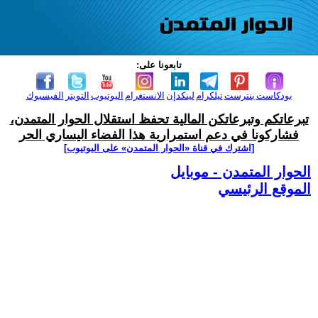
تابعونا على:
بودكاست
بنترست
تيلكرام
لينكدإن
الانستغرام
اليوتيوب
التويتر
الفيسبوك
تبرعاتكم وتبرعاتكن المالية تحفظ استقلال الحوار المتمدن،
فشاركونا في دعم استمرارية هذا الفضاء اليساري الحر
[اشترك في قناة ‫«الحوار المتمدن» على اليوتيوب]
الحوار المتمدن - موبايل
الموقع الرئيسي