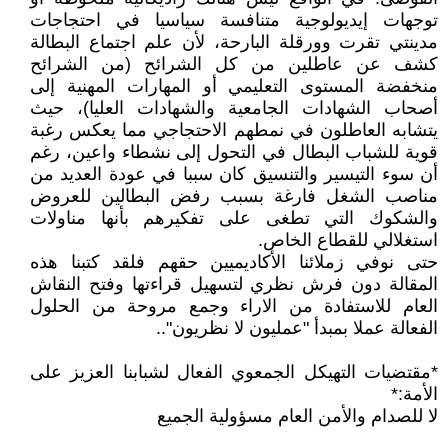
توجهات إيديولوجية متنافسة سياسيا في احتجاجات
مدينتي تقرت وورقلة البارحة، لأن علم اجتماع البطالة
كشف عن عاطلين من كل الشرائح (من الشرائح
منخفضة المستوى التعليمي أو المهارات المهنية إلى
أصحاب الشهادات الجامعية والشهادات العليا)، حيث
يتشابه العاطلون في نمطهم الاحتجاجي مما يعكس رغبة
قوية للشباب البطال في التحول إلى نشطاء واعين، رغم
أن سوء التيسير والتنسيق كان سببا في عودة العديد من
مناصب الشغل فارغة بسبب رفض البطالين للعروض
والشكوك التي تطغى على تفكيرهم بأنها مناولات
استغلالي للقطاع الخاص.
حتى نوفي زملائنا الأكاديميين حقهم فلقد كتبنا هذه
المقالة دون فرش نظري لتسهيل قراءتها وفتح النقاش
العام للاستفادة من الاراء وجمع مروحة من الحلول
الفعالة عملا بمبدأ "عمليون لا نظريون"..
*مقتضيات التهيكل الجمعوي الفعال لشبابنا العزيز على
الأمة:*
لا للصدام والأمن العام مسؤولية الجميع