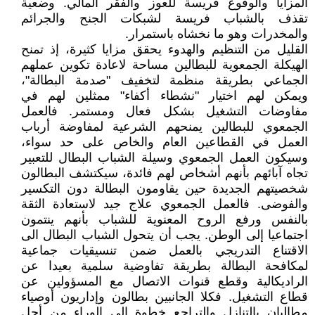
المزايا والوقوع فريسة للعوز والفقر المالي. وضعية
تقذف بالشباب فريسة لشبكات الجنح والجرائم
والمخدرات وهو ما نخشاه باستمرار.
القليل من التنظيم والهدوء يحقق مزايا كثيرة، إذ تمنح
الهيكلة الجمعوية للبطالين مساحة لاعادة تكوين عملهم
الجماعي بطريقة منظمة لتخفيف "صدمة البطالة"،
ويمكن لهم اختيار "نشطاء أكفاء" ممثلين لهم في
مفاوضات التشغيل بشكل فعال ومستمر. فالعمل
الجمعوي للبطالين يمنحهم الشرعية لمفاوضة أرباب
العمل في القطاعين العام والخاص على حد سواء،
وسيكون العمل الجمعوي وسيلة الشباب البطال للتعبير
تجاه آبائهم بأنهم أشخاص لهم فائدة، سيكتشف البطالون
شخصيتهم الجديدة حين يقاومون البطالة دون التكسير
والفوضى. فالعمل الجمعوي علاج جيد لاستعادة الثقة
بالنفس ورفع الروح المعنوية للشباب بأنهم ينتمون
اجتماعيا إلى الوطن. يجب أن يتحول الشباب البطال الى
الاقتناع التدريجي بالعمل ضمن تنسيقيات جماعية
لمكافحة البطالة بطريقة تفاوضية سلمية بعيدا عن
الراديكالية وقطع قنوات الاتصال مع المسؤولين عن
قطاع التشغيل. فكلا الجانبين بطالون وإداريون أوصياء
مطالبان بالتنازل والتراجع خطوة إلى الوراء من أجل