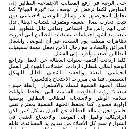
على الرغبة في رفع المطالب الاجتماعية البطالين إلى
التفاوض لكنها ترفض أن توصف ب: "ثورة الجياع" كما
يحاول المحرضون عبر وسائل التواصل الاجتماعي دون
تثبت. تجارب نضال ضعيفة ومتفرقة للشباب البطال تدل
على انهم رأس مال اجتماعي وثقافي قابل للتطوير. لقد
تابعنا منذ أشهر اجتماعات تنسيقيات البطالين التي أفرزت
تظاهرات منظمة يوم السبت، غير أن الفوضى واشعال
الحرائق والتصادم مع رجال الأمن تجعل مهمة تنسيقيات
البطالين أصعب وأقرب إلى الفشل.
كلما ازدادت أقدمية سنوات العطالة عن العمل وتراجع
الوضع المالي للبطال، ازدادت احتمالات اللجوء إلى العمل
الجماعي للتعبئة والحشد الشعبي القابل للتهيكل
التنظيمي. فما هي مبررات الاحتجاج بالتكسير؟.
تمتلك الجبهة الشعبية للسلم والاستقرار "رابطة جيش-
شعب" رؤية لمفاوضة السلمية التي تحافظ بأوليات
سلامة الوطن والاستجابة لمطالب البطالين بوصفها
أولوية قصوى. كما تحتفظ الجبهة الشعبية بمقترح تقني
حاسم لحل مسألة العطالة عن العمل بشكل كبير، لكن
الراديكالية والميل إلى الفوضى والاحتجاج العنفي في
الشوارع تمنع كل الأصلاء من تقديم يد المساعدة. فالله