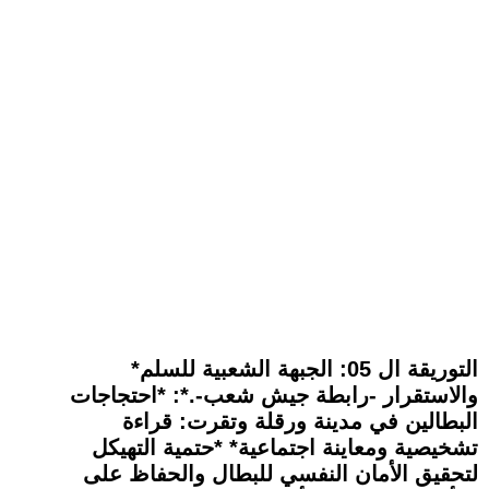
*التوريقة ال 05: الجبهة الشعبية للسلم
والاستقرار -رابطة جيش شعب-.*: *احتجاجات
البطالين في مدينة ورقلة وتقرت: قراءة
تشخيصية ومعاينة اجتماعية* *حتمية التهيكل
لتحقيق الأمان النفسي للبطال والحفاظ على