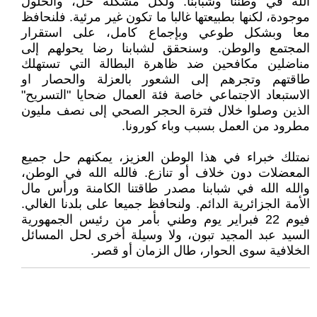
الله في وطننا وشبابنا. ولكل مشكلة حل، والحلول
موجودة، لكنها بطبيعتها غالبا ما تكون غير مرئية. فلنحافظ
معا وبشكل طوعي وبإجماع كامل، على استقرار
المجتمع والوطن. وسنحقق لشبابنا رضا يحولهم إلى
مناضلين مكافحين ضد ظاهرة البطالة التي تستهلك
طاقتهم وتجرهم إلى الشعور بالعزلة والحصار او
الاستبعاد الاجتماعي خاصة فئة العمال ضحايا "التسريح"
الذين وصلوا خلال فترة الحجر الصحي إلى نصف مليون
مطرود من العمل بسبب وباء كورونا.
نمتلك خبراء في هذا الوطن العزيز، يمكنهم حل جميع
المعضلات دون خلاف أو تنازع. فالله الله في الوطن،
والله الله في شبابنا مصدر طاقتنا الكامنة ورأس مال
الأمة الجزائرية الدائم. ولنحافظ جميعا على بلدنا الغالي.
فيوم 22 فبراير يوم وطني بأمر من رئيس الجمهورية
السيد عبد المجيد تبون، ولا وسيلة أخرى لحل المسائل
الخلافية سوى الحوار، طال الزمان أو قصر.