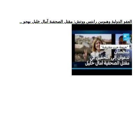
.. العفو الدولية وهيومن رايتس ووتش: مقتل الصحفية آمال خليل بهجو