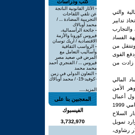
كتب ودراسات
-
الآثار القانونية الناتجة
لية والتي
عن تلقي اللقاحات
التجريبية المضادة ... /
ذ تدابير
محمد أوبالاك
والتجارب
-
جائحة الرأسمالية،
فيروس كورونا والأزمة
هة الفساد
الاقتصادية / اريك توسان
وتنتقل من
-
الرواسب الثقافية
وأساليب التعامل مع
دفع القوى
المرض في صعيد مصر
ي زادت من
فيروس ... / الفنجري أحمد
محمد محمد
-
التعاون الدولي في زمن
-كوفيد-19- / محمد أوبالاك
د المالي
هر الأمن
المزيد.....
دول أعمال
المعجبين بنا على
دولي لكون الولايات المتحدة الأمريكية مركز النظام المالي العالمي بين عامي 1999
الفيسبوك
ة بتجار السلاح
3,732,970
رد تمويل
ت ما قيمته 01 تريليون دولار رشاوى،