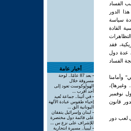
ضد عصب الفساد
هذا الدور
ادة سياسة
ة القادة
لتظاهرات
الأمريكية، فقد
 عدة دول
جة الفساد
أخبار عامة
-
بعد 87 عامًا.. لوحة
" وأمامنا
مسروقة خلال
وغيرها)،
الهولوكوست تعود إلى
أحد أقرب ...
ل نوفمبر
-
في أثينا.. جماعة تُعيد
دور قانون
إحياء طقوس عبادة الآلهة
اليونانية الق ...
-
لبنان وإسرائيل يتفقان
على قائمة دول مختصرة
ى لعب دور
للإشراف على نزع س ...
-
ليبيا.. مسيرة انتحارية