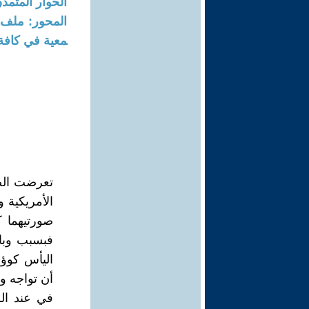
الحوار المتمدن-العدد: 6791 - 21
معية في كافة
تعرضت الصي
الأمريكية 
صورتيهما ك
فبسبب وباء
اليأس كوؤ
أن تواجه وب