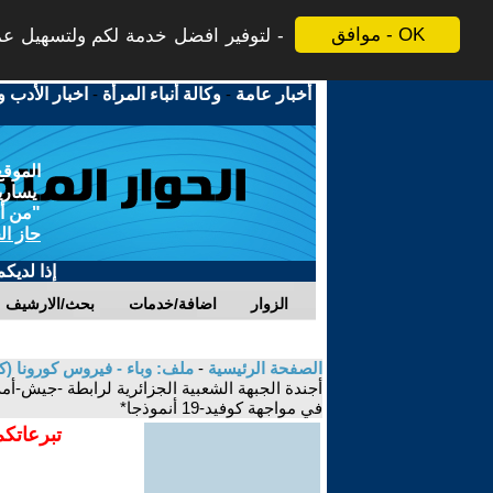
موافق - OK
لتوفير افضل خدمة لكم ولتسهيل عملي
أخبار عامة
-
وكالة أنباء المرأة
-
اخبار الأدب و
الموقع
يسارية
"من أج
حاز ال
إذا لديك
الزوار
اضافة/خدمات
بحث/الارشيف
الصفحة الرئيسية
-
ملف: وباء - فيروس كورونا (كوفيد-19) الاسباب والنتائج، الأبعاد والتداعيات المجتمعية 
في مواجهة كوفيد-19 أنموذجا*
تبرعاتكم