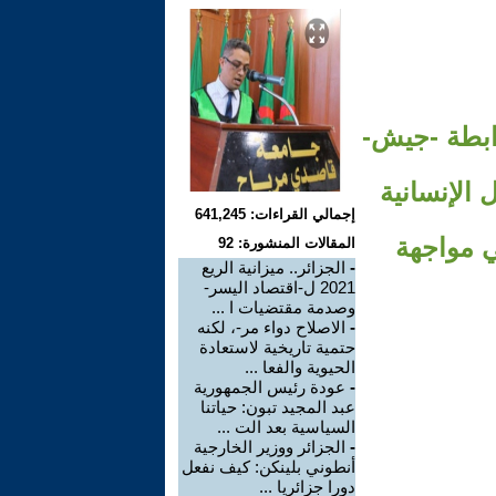
رابطة -جيش-
 للمثل الإنسانية
إجمالي القراءات: 641,245
ي مواجهة
المقالات المنشورة: 92
-
الجزائر.. ميزانية الريع
2021 ل-اقتصاد اليسر-
وصدمة مقتضيات ا ...
-
الاصلاح دواء مر-، لكنه
حتمية تاريخية لاستعادة
الحيوية والفعا ...
-
عودة رئيس الجمهورية
عبد المجيد تبون: حياتنا
السياسية بعد الت ...
-
الجزائر ووزير الخارجية
أنطوني بلينكن: كيف نفعل
دورا جزائريا ...