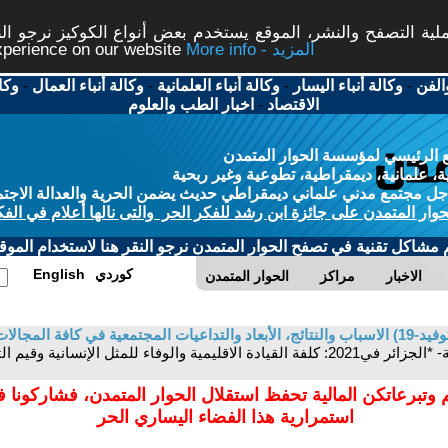
ة التصفح والنشر، الموقع يستخدم بعض أنواع الكوكيز نرجو النق
More info - المزيد
experience on our website
الفن
-
وكالة أنباء اليسار
-
وكالة أنباء العلمانية
-
وكالة أنباء العمال
-
وكا
الاقتصاد
-
اخبار الطب والعلوم
 الرئيسي لمؤسسة الحوار المتمدن
، علمانية، ديمقراطية، تطوعية وغير ربحية
ل مجتمع مدني علماني ديمقراطي حديث يضمن الحرية والعدالة الاجتم
حوار المتمدن على جائزة ابن رشد للفكر الحر والتى نالها أعلام في الفك
م مشاكل تقنية في تصفح الحوار المتمدن نرجو النقر هنا لاستخدام الموقع
كوردي
English
الاخبار
مراكز
الحوار المتمدن
في كافة المجالات
أجندة الجبهة الشعبية الجزائرية لرابطة -جيش-أمة- *الجزائر في2021: كلفة القيادة الاقليمية 
 وتبرعاتكن المالية تحفظ استقلال الحوار المتمدن، فشاركونا 
استمرارية هذا الفضاء اليساري الحر