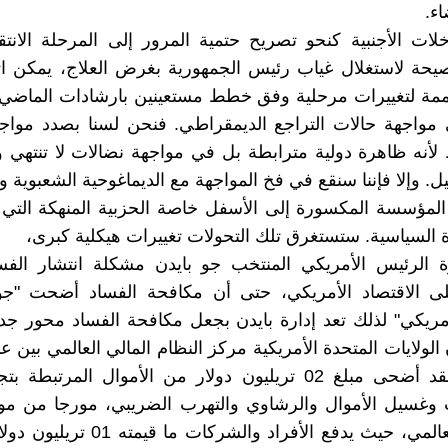
ء.
دخلات الأجنبية كنحو تصريح حتمية المرور إلى المرحلة الانتقا
ة لاستغلال غياب رئيس الجمهورية بغرض العلاج، يمكن اتخا
مة لتغييرات مرحلية وفق خطط مستعينين بارشادات الماضي 
 مواجهة حالات التراجع الديمقراطي. فنحن لسنا بصدد مواج
لأنه ظاهرة دولية مترابطة بل في مواجهة نضالات لا تنتهي 
. وإلا فإننا سنقع في فخ المواجهة مع الديماغوحية الشعبوية و
 المؤسسة المكسورة إلى الأسفل خاصة الحزبية المنهكة الت
ة السياسية. ستستغرق تلك التحولات تغييرات هيكلية كبرى،
ة الرئيس الأمريكي المنتخب جو بايدن مشكلة انتشار الفسا
على الاقتصاد الأمريكي، حتى أن مكافحة الفساد أضحت "جو
مريكي" لذلك تعد إدارة بايدن بجعل مكافحة الفساد محور ج
و2017. فلقد أضحى مبلغ 02 تريليون دولار من الأموال المرتبط
 وغسيل الأموال والرشاوي والتهرب الضريبي، مورجا من موا
الاقتصاد العالمي، حيث يدفع الأفراد والشركا