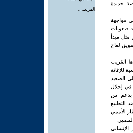
معارضة جديدة
المزيد.....
في مواجهة
جه صعوبات
. لكن مثل مبدأ
سويق لقاح
ا القريب
ية للإغاثة
لى الصعيد
 في إحلال
 بدعم من
د التطبيع
ار الأممي
لمصير.
الإنساني