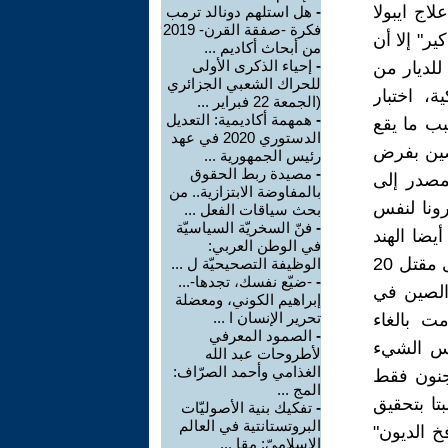
اج ايبولا
-
هل استلهم دونالد ترمب
فكرة -صفقة القرن- 2019
ر" إلا أن
من أبحاث أكاديم ...
-
إحياء الذكرى الأولى
للديار من
للحراك الشعبي الجزائري
ة، اختبار
(الجمعة 22 فبراير ...
-
همهمة أكاديمية: التعديل
 الأمريكية في عددها الأخير (يناير 2021) بسبب ما يقع
الدستوري 2020 في عهد
 دولي حول كوفيد-19 فردت الصين بفرض
رئيس الجمهورية ...
-
مصيدة ربط الحقوق
ر الصيني المصدر إلى
بالمفاوضة الابتزازية.. من
رونا لنفس
بحث سياقات الفعل ...
-
فنّ السخريّة السياسيّة
يضا الهند
في الوطن العربي:
التي حضرت استيراد الهواتف الصينية مما تسبب في توتر حدودي أدى إلى مقتل 20
الوظيفة التصحيحيّة ل ...
-
-ضيّع نفسك، تجدها-...
 الصين في
إبراهيم الكوني، ومعضلة
تحرير الإنسان ا ...
ت بالغاء
-
الصمود المعرفي
فس الشيء
لأطروحات عبد الله
الغذامي وأحمد الصرّاف:
مجنون فقط
المج ...
تا بتحقيق
-
تفكيك بنية الأصوليّات
البروتستانتية في العالم
 الديون"
الإسلاميّ: مقا ...