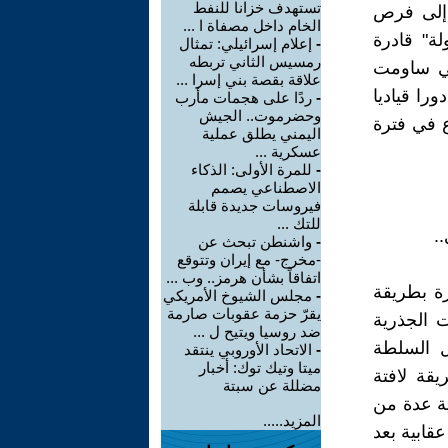
تستهدف خزانا للنفط
 إلى فرص
الخام داخل مصفاة ا ...
لة" قادرة
-
إعلام إسرائيلي: تمثال
رمسيس الثاني تربطه
تي ساومت
علاقة بقصة بني إسرا ...
را قياديا
-
ردًا على هجمات مأرب
وحضرموت.. الجيش
زع في فترة
اليمني يطلق عملية
عسكرية ...
-
للمرة الأولى: الذكاء
الاصطناعي يصمم
فيروسات جديدة قابلة
للتك ...
.
-
واشنطن تبحث عن
-مخرج- مع إيران وتتوقع
اتفاقاً بشأن هرمز.. وب ...
رة بطريقة
-
مجلس الشيوخ الأمريكي
يقرّ حزمة عقوبات صارمة
ت الجذرية
ضد روسيا ويتيح ل ...
ل السلطة
-
الاتحاد الأوروبي ينتقد
ميتا وتيك توك: أخبار
قة لافتة
مضللة عن سبتة
ية عدة من
المزيد.....
قابية بعد