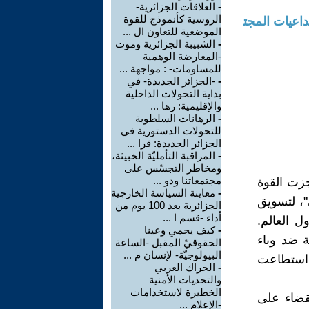
-
العلاقات الجزائرية-
الروسية كأنموذج للقوة
، الأبعاد والتداعيات المجت
الموضعية للتعاون ال ...
-
الشبيبة الجزائرية وموت
-المعارضة الوهمية
للمساومات- : مواجهة ...
-
-الجزائر الجديدة- في
بداية التحولات الداخلية
والإقليمية: رها ...
-
الرهانات السلطوية
للتحولات الدستورية في
الجزائر الجديدة: قرا ...
-
المراقبة التأمليّة الخبيثة،
ومخاطر التجسّس على
مجتمعاتنا ودو ...
جزت القوة
-
معاينة السياسة الخارجية
"، لتسويق
الجزائرية بعد 100 يوم من
أداء -قسم ا ...
ل العالم.
-
كيف يحمي وعينا
ة ضد وباء
الحقوقيّ المقبل -الساعة
البيولوجيّة- لإنسان م ...
 استطاعت
-
الحراك العربي
والتحديات الأمنية
الخطيرة لاستخدامات
اك أوباما حشد أوباما 62 دولة للقضاء على
-الإعلام ...