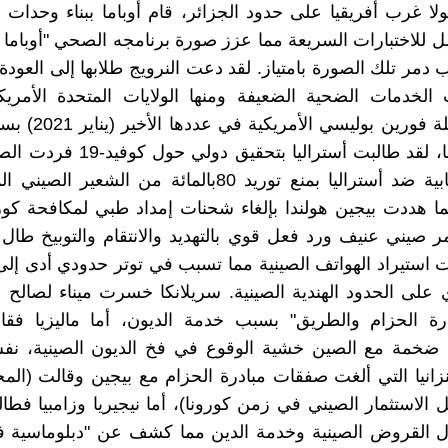
لا غرب أفريقيا على حدود الجزائر، قام أوباما ببناء وحدات عل
ل للاختبارات السريعة مما عزز صورة برنامجه الصحي "أوباما كي
 دمر تلك الصورة بامتياز. لقد دعت النرويج طلابها إلى العودة 
الخدمات الضحية الضعيفة ومنها الولايات المتحدة الأمريكي
رصدته مجلة فورين بوليسي
للصين أيضا، لقد طالبت أستراليا بتحقيق
تعريفة عقابية ضد أستراليا بمنع توريد 80بالمائة من الشعي
كما هددت بيجين هولندا بإلغاء شحنات إمداد طبي لمكافحة كو
ر صيني عنيف ورد فعل قوي بالتهديد والانتقام والتوبيخ طال أ
على الحدود الهندية الصينية. سريلانكا خسرت ميناء لصالح
رة الحزام والطريق" بسبب خدمة الديون، أما ماليزيا فقام
خمة مع الصين خشية الوقوع في فخ الديون الصينية، ن
انيا التي ألغت صفقات مبادرة الحزام مع بيجين وقالت (ال
الاستثمار الصيني في زمن كورونا)، أما نيجيريا وزامبيا فطالب
القروض الصينية وخدمة الدين مما كشف عن "دبلوماسية فخ