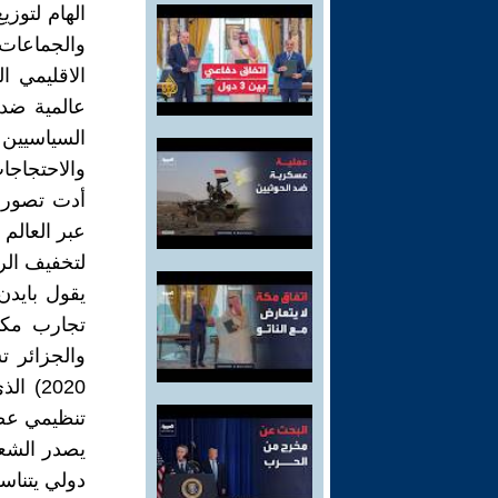
والجماعات 
الاقليمي ا
عالمية ضد
السياسيين
أدت تصورا
عبر العالم 
لتخفيف الر
يقول بايدن
تجارب مكا
والجزائر ت
2020)
تنظيمي عضو
يصدر الشعو
دولي يتناس