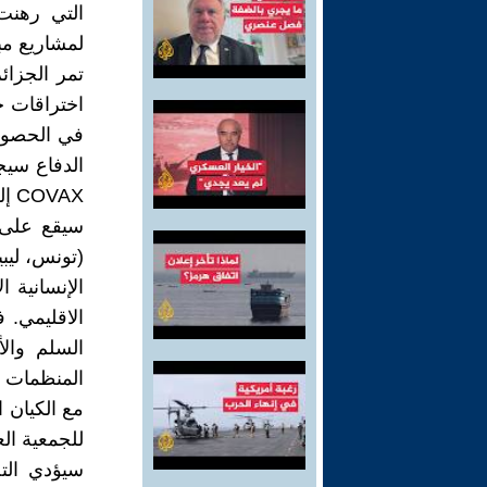
لمشاريع مب
تمر الجزائ
اختراقات خ
الدفاع سيج
COVAX إلى ربع سكان العالم بحلول نهاية العام 2021.
سيقع على 
(تونس، ليبي
الإنسانية 
الاقليمي. 
السلم وال
المنظمات ال
مع الكيان 
للجمعية ال
سيؤدي التح