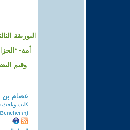
التوريقة الثا
وقيم التض
عصام بن ا
كاتب وباحث 
(Issam Bencheikh)