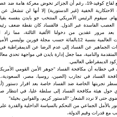
الهام لتوزيع لقاح كوفيد-19، رغم أن الجزائر تخوض معركة هامة 
الاحتكارية الخفية (غير الدستورية) إلا أنها لن تنشغل عن 
لهام. سيقوم الرئيس الأمريكي المنتخب جو بايدن بنفسه بقي
 العصب الفاسدة عبر الدول. فالفساد كان نقطة ضعف رئيسي
 بعد مرور عقدين من دخولنا الألفية الثالثة، مما زاد ا
والاحتجاجات العالمية بنسبة 12بالمائة حسب مجلة فورين بوليسي 
ت الجماهير عن الفساد إلى عدم الرضا عن الديمقراطية في
المتقدمة والنامية، مما جعل إدارة بايدن في مواجهة تحدي معال
كود الديمقراطي العالمي.
 في خطابه أن مكافحة الفساد "جوهر الأمن القومي الأمريكي
فحة الفساد في تجارب (الصين، روسيا، مصر، السعودية،.. 
سطر تجربتها الخاصة ضد الفساد خاصة بعد اقرار دستور (أو
 الذي حول هيئة مكافحة الفساد إلى سلطة عليا، في انتظار ص
ي حتى لا نردد الشعار: "الدستور كريم، والقوانين بخيلة"
ر بالأمل الجماعي من التحكم بالسياسة الداخلية والقدرة عل
ب مع قدرات وقيم الدولة،