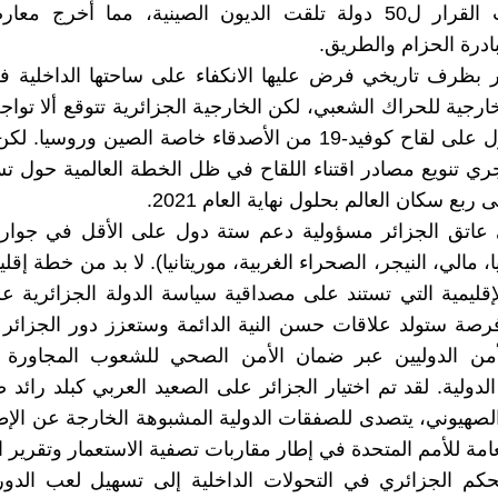
التي رهنت القرار ل50 دولة تلقت الديون الصينية، مما أخرج 
ادرة الحزام والطريق.
ر بظرف تاريخي فرض عليها الانكفاء على ساحتها الداخلية 
ارجية للحراك الشعبي، لكن الخارجية الجزائرية تتوقع ألا توا
في الحصول على لقاح كوفيد-19 من الأصدقاء خاصة الصين وروسيا
ري تنويع مصادر اقتناء اللقاح في ظل الخطة العالمية حول ت
عاتق الجزائر مسؤولية دعم ستة دول على الأقل في جواره
ا، مالي، النيجر، الصحراء الغربية، موريتانيا). لا بد من خطة إقليم
الإقليمية التي تستند على مصداقية سياسة الدولة الجزائرية ع
فرصة ستولد علاقات حسن النية الدائمة وستعزز دور الجزائر
أمن الدوليين عبر ضمان الأمن الصحي للشعوب المجاورة
دولية. لقد تم اختيار الجزائر على الصعيد العربي كبلد رائد ض
الصهيوني، يتصدى للصفقات الدولية المشبوهة الخارجة عن الإط
عامة للأمم المتحدة في إطار مقاربات تصفية الاستعمار وتقرير ا
كم الجزائري في التحولات الداخلية إلى تسهيل لعب الدور 