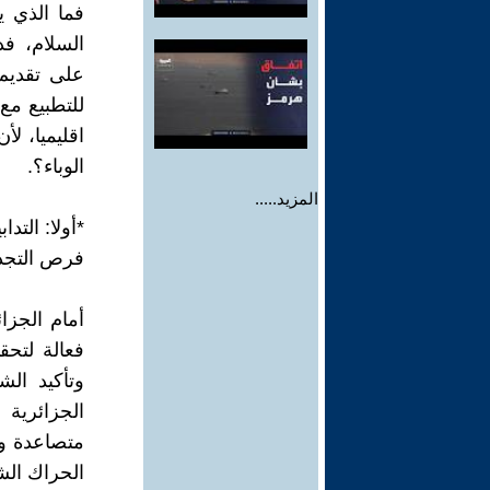
فما الذي ي
السلام، فد
على تقديم
للتطبيع مع
اقليميا، لأ
الوباء؟.
المزيد.....
*أولا: التدا
فرص التجديد
أمام الجزا
فعالة لتحق
وتأكيد ال
الجزائرية
متصاعدة وم
الحراك الش