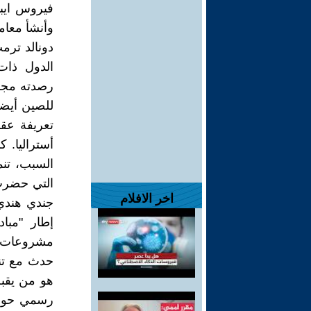
فيروس ايبو
وأنشأ معام
دونالد ترمب
الدول ذات 
أستراليا. 
السبب، تنم
اخر الافلام
جندي هندي 
إطار "مباد
مشروعات ض
حدث مع تنز
هو من يقبل 
رسمي حول 