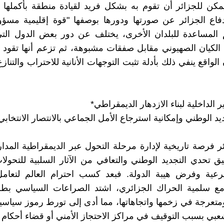
مكن للجزائر أن تقوم به بشكل فريد لقيادة منطقة بأكملها
فاع الجزائر عن صورتها ودورها بوصفها "قوة إقليمية مسؤو
 المساعدة للبلدان الأخرى، يختلف عن دور بعض الدول ال
 الكيان الصهيوني مقابل صفقات مشبوهة، ثم تزعم أنها تقود دو
ن الواقع ينفي ذلك بأدلة تثبت التوجهات الأنانية للاحتراب والتنا
بير الداخلية لبناء الازدهار الديمقراطي*
 الوطني وإمكانية استرجاع الأمل الجماعي بالانتصار الانتخابي.
ئر فرصة تاريخية لإدارة مرحلة التحول عبر الديمقراطية المدا
يق تحدي التجديد الوطني والتعافي من الآثار السلبية للتحولا
شرعية وفرض هيبة الدولة. فبعد كسب احترام العالم لتعام
 مع سلمية الحراك الجزائري، اشتد الصراعات السياسي بطري
تعرجة في زخمها واتجاهاتها، مما أدى إلى تورط رموز سياس
عبي بسبب التوقيف في مراكز الاحتجاز الأمني أو قضاء أحكام ع