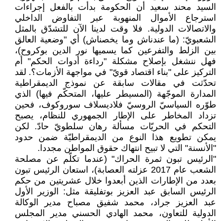
السيد محند سعيد أن الحكومة بدأت بالفعل إجراءات
استرجاع الأموال المنهوبة عبر التفاوض الداخلي
والاتصالات الدولية. فلا وقت لدينا الآن للتشدّق بالمثل
الشعبويّ: (ما عندناش وما يخصناش) أي "وضعية العالق
بين الزلط والتفرعين كما يسميها نور الدين بوكروح)،
فهل ننشغل بإصلاح مشكلة "رداءة أدوات الحكم" أم
التركيز على "بناء اقتصاد قويّ" في مواجهة الأزمات؟. لقد
تحدّثت في مقالات سابقة عن نموذج الديمقراطية
المدارة الموجّهة (المسيطر عليها، المتحكّم فيها) الذي
طوّره السياسيّ الروسيّ فلاديسلاف سوروكوف، فحين
تزداد المخاطر على الإطار الجمهوري للنظام، يصبح
التحكم في الحريّات مسألة رهان سلطويّ حادّ. لكن
يمكن تطويع هذا النوع من الديمقراطيّة ضمن حدود
"الأنسنة" التي لا تبيح انتهاك حقوق المواطن مجددا.
"الرئيس تبون ثمرة الحراك" (عندما تكلّم عن مصلحة
الشعب عام 2017 عزلته العصابة)، استعان الرئيس تبون
بعدد من الإطارات الذين أبعدوا خلال عشريتين من حكم
الرئيس السابق عبد العزيز بوتفليقة مثل: الوزير الأول
عبد العزيز جراد، محمد شفيق مصباح مدير الوكالة
الدولية للتعاون، محمد الهادي الحسني مدير المجلس