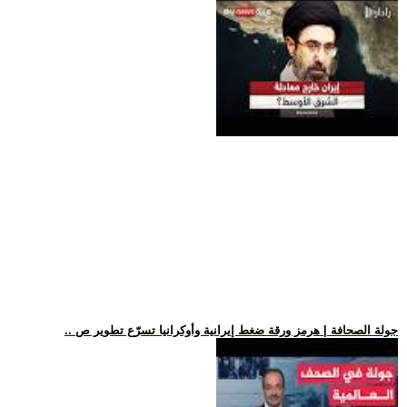
.. جولة الصحافة | هرمز ورقة ضغط إيرانية وأوكرانيا تسرّع تطوير ص