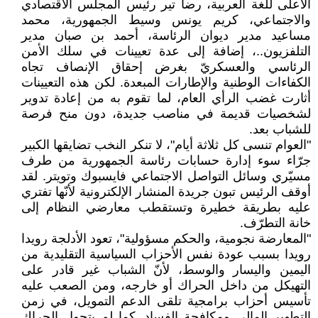
الأعلى للغة العربية، رضا تير رئيس المجلس الاقتصادي
والاجتماعي، كريم يونس وسيط الجمهورية، محمد
مساعيد مدير ديوان الرئاسة، أحمد بن صبان مدير
التلفزيون..، إضافة إلى عدة تعيينات في سلك الأمن
الرئاسي والعسكريّ بغرض إحقاق الإنصاف تجاه
الكفاءات الوطنية والإطارات المبعدة. لكن هذه التعيينات
أثارت غضب الرأي العام، لما تقوم به من إعادة تدوير
لشخصيات قديمة في مناصب جديدة، دون منح فرصة
للشباب بعد.
"العوام تنسى كل ثلاثة أيام"، لا تنكر النخب تضايقها الكبير
جرّاء سوء إدارة حسابات رئاسة الجمهورية من طرف
مسيّري وسائل التواصل الاجتماعي فايسبوك وتويتر. لقد
أوقف الرئيس تبون جريدة المنشار الإلكترونية لأنّها تفتري
عليه بطريقة خطيرة وتستقطب معارضي النظام إلى
خانة التطرّف.
"المعارضة نجومية، والحكم مسؤولية"، تعود الأدلجة رويدا
رويدا بسبب عودة نفس الأحزاب السياسية التقليدية من
اليمين واليسار والوسط، لأنّ الشباب غير قادر على
التهيكل من داخل الحراك أو خارجه، ومن الصعب عليه
تأسيس أحزاب برامجية تلقى الدعم التمويل، في زمن
التطهير المالي ومكافحة الفساد. كما لم يتحول الحراك