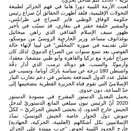
برية + 1200 كلم ساحل بحري).
لعبت الأزمة الليبية دورا هاما في فهم الجزائر لطبيعة
التحولات الإقليمية، فلقد أظهرت الحقائق أنّ صراع رئيس
حكومة الوفاق الوطني فايز السراج في طرابلس،
والمشير خليفة حفتر في بنغازي، قد تسبّب في تأخير
ظهور سيف الإسلام القذافي الذي راهن ميخائيل
بوغدانوف مساعد وزير الخارجية الروسيّ من موسكو،
على تقديمه في صورة "المخلّص" في ليبيا لإنهاء حالة
الفوضى بعد تسع سنوات من الصراع الدمويّ. لذلك كان
صراع أنقرة مع تركيا والقاهرة وأبو ظبي متشعبا، معقدا،
وأزمويّا. والسبب، هو دونالد ترمب، الذي أدار دفّة
واشنطن 180 درجة عن سياسة باراك أوباما، وتسبب في
تقليل عدد الدول المندفعة بحماس في دعم تجارب التيار
الإسلاميّ التي تقوم قناة الجزيرة القطرية بتضخيمها إلى
حدّ الساعة، دون جدوى.
يحمل التعديل الدستور المقترح في مسودة الدستور
2020 أنّ الرئيس تبون سيلغي المانع الدستوريّ لتدخل
الجيش خارج الحدود، إذ يخشى الجيش الجزائريّ – ككلّ
جيوش دول الجوار خاصة الجيش التونسيّ- تمدّد
الإسلاميين بكل أشكالهم (العلمية، الحركية، الجهادية)
خارج الحدود الليبية لخوض "حرب ممتدة على الجزائر