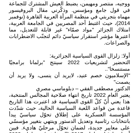
ووجيه، منتصر ومهيمن، يضبط العيش المشترك للجماعة
في قول جامع ومؤسس. وذكّرني مقال البروفيسور
مهماه بتجربتي في منظمة المرأة العربية القاهرة (نوفمبر
2014)، حيث اغتبط أحد المصريين في الجامعة العربية،
امتلاك الجزائر "مواد صمّاء" غير قابلة للتعديل، مما
اعتبرها مؤشر استقرار سياسيّ دائم لتجنّب الاضطرابات
والصراعات.
أولا: زلزال القوى السياسية الجزائرية:
التحضير لتشريعيات 2022 سينتج "برلمانا برامجيّا
مستنسخا"..
"الإسلاميون خصم عنيد، لايريد أن ينسى، ولا يريد أن
يصمت"
الدكتور مصطفى الفقي – دبلوماسي مصري
يعتبر العام 2022 تاريخ انتهاء صلاحية المجالس المنتخبة،
هذا يعني أنّ كلّ القوى السياسية قد اعتبرت هذا التاريخ
قاعدة من قواعد اللعبة السياسية الحالية، حيث شدّدت
المؤسسة العسكرية على إطلاق تحوّل سياسيّ يبدأ
بانتخابات رئاسية وتعديل الدستور وينتهي بتغيير مؤسسّي
على معايير جديدة، لضمان تحوّل مرحليّ هاديء. فبين