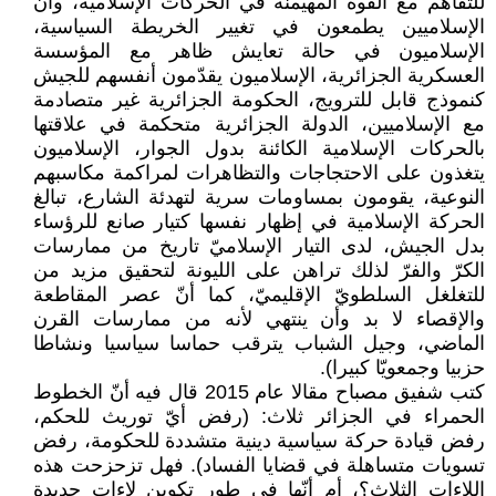
للتفاهم مع القوة المهيمنة في الحركات الإسلامية، وأنّ
الإسلاميين يطمعون في تغيير الخريطة السياسية،
الإسلاميون في حالة تعايش ظاهر مع المؤسسة
العسكرية الجزائرية، الإسلاميون يقدّمون أنفسهم للجيش
كنموذج قابل للترويج، الحكومة الجزائرية غير متصادمة
مع الإسلاميين، الدولة الجزائرية متحكمة في علاقتها
بالحركات الإسلامية الكائنة بدول الجوار، الإسلاميون
يتغذون على الاحتجاجات والتظاهرات لمراكمة مكاسبهم
النوعية، يقومون بمساومات سرية لتهدئة الشارع، تبالغ
الحركة الإسلامية في إظهار نفسها كتيار صانع للرؤساء
بدل الجيش، لدى التيار الإسلاميّ تاريخ من ممارسات
الكرّ والفرّ لذلك تراهن على الليونة لتحقيق مزيد من
للتغلغل السلطويّ الإقليميّ، كما أنّ عصر المقاطعة
والإقصاء لا بد وأن ينتهي لأنه من ممارسات القرن
الماضي، وجيل الشباب يترقب حماسا سياسيا ونشاطا
حزبيا وجمعويّا كبيرا).
كتب شفيق مصباح مقالا عام 2015 قال فيه أنّ الخطوط
الحمراء في الجزائر ثلاث: (رفض أيّ توريث للحكم،
رفض قيادة حركة سياسية دينية متشددة للحكومة، رفض
تسويات متساهلة في قضايا الفساد). فهل تزحزحت هذه
اللاءات الثلاث؟، أم أنّها في طور تكوين لاءات جديدة