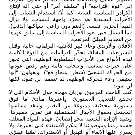
إلى "قوة اقتراحية" أو "سلطة أمر" أو حتى آلة لإنتاج
الكوادر السياسية الشابة. كما أنّ استقدام الشباب إلى
الأحزاب التقليدية هو مجرّد واجهة للشباب، ولا يزال
المبدأ الحزبي نفسه: (الغنم دون راعي، سيأكلها الذئب).
فما السبيل حتى تعود الأحزاب السياسية إلى سابق عهدها
من التجديد الجيليّ المرتقب.
الأفلان والأرندي وعاء كبير للأغلبية البرلمانية حاليا، وقبل
التشريعيات المقبلة، تحذّر الدراسات من القوة الكامنة
لهذه الأنواع من الأحزاب السلطوية الوطنية، التي تحوز
على خبرات سياسية وانتخابية هامة رغم رفض عودتها
من الحراك الشعبيّ (شعار "يتنحاو-قع")، ويقولون: "أنها
ستبقى وعاء للحركة الوطنية، لم تصمد، لن تقود، لكنها
لن تموت".
كتب الباحث المرموق بوزيان مهماه حول الأحكام التي لا
تخضع للتعديل الدستوريّ، واعتبرها مبادئ ما فوق
دستورية محصّنة، ممنوعة من التغيير، وانتقد مساسها
المحتمل بحقوق الأجيال المستقبلية في تقرير مصيرها،
وتقييد الإرادة الشعبية بنحو إقصائيّ، فهذه المواد المغلقة
حسبه زمنيا وموضوعيا لا يمكن الاستفتاء على تغييرها، ولا
يسري عليها الإلغاء أو التبديل أو الاستدراك، نصّها عبقرّي