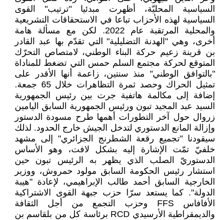
السياسية المحليّة، أظهرت مبدئيا "ترتيب" القوى
السياسية لهذه الأحزاب تباعا في الاستحقاقات التشريعية
والمحلية المرتقبة عام 2022. لكن مع مسألة هامة
أخرى، وهي "الهدنة التضليلية" التي تقدّم بها عبد القادر
بن قرينة زعيم حركة البناء الوطني، لامتصاص التحرّك
المتوقع لحركة مجتمع السلم حمس التي تضغط للمناداة
"بالتوافق الوطني" منذ سنتين، زاعمة أنها الأقدر على
تمثيل الحراك وحصد ثمرة التظاهرات خلال 65 جمعة.
إضافة إلى مكالمة هاتفية جرت بين رئيس الجمهورية
السيد عبد المجيد تبون ورئيس الجمهورية السابق اليامين
زروال حول آخر التطورات أهمها طرح مسودة الدستور
وإزالة المانع الدستوري لتدخل الجيش خارج الحدود. لذلك
سيقودنا "تجميع رقعة الشطرنج الجزائري" إلى مشهد
خلفيّ تمّت الإشارة إليه بشكل لافت، وهو الأساس
الدستوريّ الصلب الذي يظهر به الرئيس تبون حين
استشار رئيس الحكومة السابق مولود حمروش، ووزير
الخارجية السابق أحمد طالب الإبراهيمي، لإعادة "هيبة
الدولة". كما يستعد سرّا حزب جبهة القوى الاشتراكية
الأفافاس FFS وحزب التجمع من أجل الثقافة
والديمقراطية الأرسيدي RCD برئاسة كل من بلقاسم بن