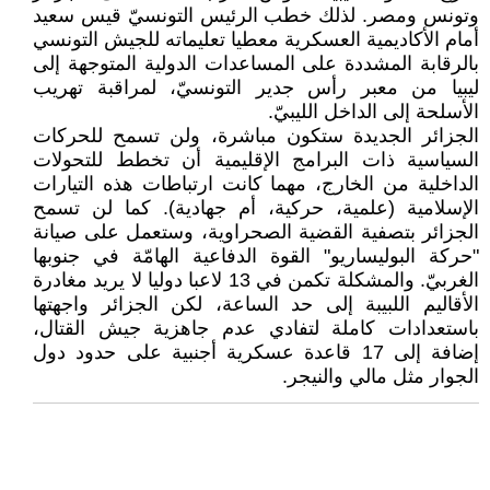
وتونس ومصر. لذلك خطب الرئيس التونسيّ قيس سعيد
أمام الأكاديمية العسكرية معطيا تعليماته للجيش التونسي
بالرقابة المشددة على المساعدات الدولية المتوجهة إلى
ليبيا من معبر رأس جدير التونسيّ، لمراقبة تهريب
الأسلحة إلى الداخل الليبيّ.
الجزائر الجديدة ستكون مباشرة، ولن تسمح للحركات
السياسية ذات البرامج الإقليمية أن تخطط للتحولات
الداخلية من الخارج، مهما كانت ارتباطات هذه التيارات
الإسلامية (علمية، حركية، أم جهادية). كما لن تسمح
الجزائر بتصفية القضية الصحراوية، وستعمل على صيانة
"حركة البوليساريو" القوة الدفاعية الهامّة في جنوبها
الغربيّ. والمشكلة تكمن في 13 لاعبا دوليا لا يريد مغادرة
الأقاليم اللبيبة إلى حد الساعة، لكن الجزائر واجهتها
باستعدادات كاملة لتفادي عدم جاهزية جيش القتال،
إضافة إلى 17 قاعدة عسكرية أجنبية على حدود دول
الجوار مثل مالي والنيجر.