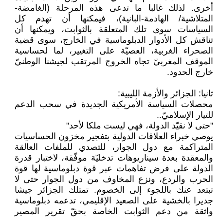
أخرى. لذلك غالبا ما تدعى هذه المرحلة (الغامضة-
المتلاشية/ الهادمة-البانية)، فيمكنها أن تهدم كل
السياسات سوى تلك المتعلقة بالثوابت، ويمكنها أن
تناقش كل الأدوار الدبلوماسية في الخارج، سوى قضية
الصحراء الغربية، العصيّة على التغيير، لما لحساسية
الموقف المغربيّ تجاه الخروج المرتقب لجيشنا الوطنيّ
خارج الحدود.
ثانيا: الجزائر والأزمة الليبية:
محصلات السياسة الأمريكية الجديدة في سحب الدعم
للتيار الإسلاميّ..
"حتى لا نقيّد الدولة، فهي ليست ملكا لأحد"
يوصي خبراء العلاقات الدولية بتفجير مخزون الحساسيات
المتراكمة مع دول الجوار، للتصدي للملفات العالقة
والمعقدة بعدة سيناريوهات تدخليّة موفّقة، لاختبار قدرة
الدولة على فرض تفاهمات عبر قوة دبلوماسية لها قوة
الحرب والردع، ونزع المخاوف من دول الجوار حتى لا
تبتعد عنك باللجوء إلى الخصوم. تمتلك الجزائر جيشا
جديرا بالخشية على الصعيد الإقليمي، تدعمه دبلوماسية
واثقة من دعم الثوابت الخاصة بحقّ تقرير المصير