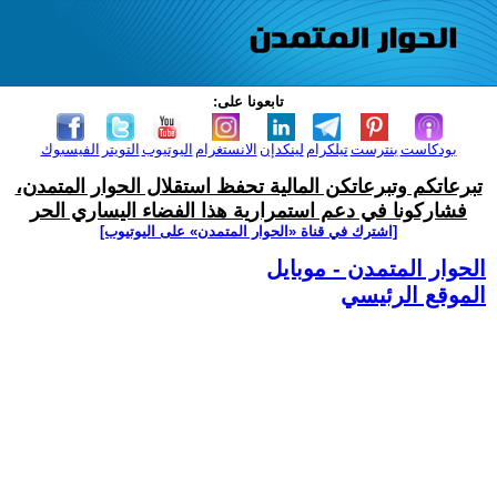
تابعونا على:
بودكاست
بنترست
تيلكرام
لينكدإن
الانستغرام
اليوتيوب
التويتر
الفيسبوك
تبرعاتكم وتبرعاتكن المالية تحفظ استقلال الحوار المتمدن،
فشاركونا في دعم استمرارية هذا الفضاء اليساري الحر
[اشترك في قناة ‫«الحوار المتمدن» على اليوتيوب]
الحوار المتمدن - موبايل
الموقع الرئيسي