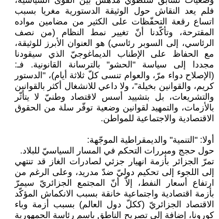
وضعيّات تسابق سلطويّ مدهش بين القوى السياسية،
فلم يعد النقاش حول الوثيقة الدستورية مغريا بسبب
اتساع رقعة التحفّظات على الكثير من مضامين مواده
المقترحة، وتأكّدنا أنّ تغيير نمط النظام (من نصف
الرئاسي، إلى السوبر رئاسي) هو العنوان الأبرز للوثيقة،
مع الحفاظ على الإطناب الديماغوجيّ الذي سيقودنا
مجددا إلى سياسة "الحشو" بالترسانة القانونية. فـ:
(الإصلاح دواء مرّ، والعوام تنسى كلّ ثلاثة أيام)، "الدستور
كريم، والقوانين بخيلة"، ولا داعي للانشغال أكثر بالقوانين
والتشريعات، بل بتشييد أسس لاقتصاد وطنيّ لا يتأثّر
بالأزمات، والتمهيد لقوانين وضعية توفّر سلة من الحقوق
الاقتصادية والاجتماعية للمواطن.
أولا: "التنمية" والديمقراطية الموجّهة:
حول حجج ومبررات التحكم في المسار السياسيّ للبلاد.
تمرّ الجزائر بأزمة انهيار جزئي لصادرات الغاز قد تنتهي
إلى اللجوء إلى تحكيم دوليّ ضدّ مدريد، وعلى الرغم من
ارتفاع أسعار النفط، إلاّ أنّ المجتمع الجزائريّ سيمرّ
بأزمة اقتصادية واجتماعية خانقة بسبب الانكماش المؤكّد
الاقتصاد الجزائريّ (ككلّ دول العالم) بسبب أزمة وباء
كورونا، إضافة إلى تصريح الناطق باسم رئاسة الجمهورية