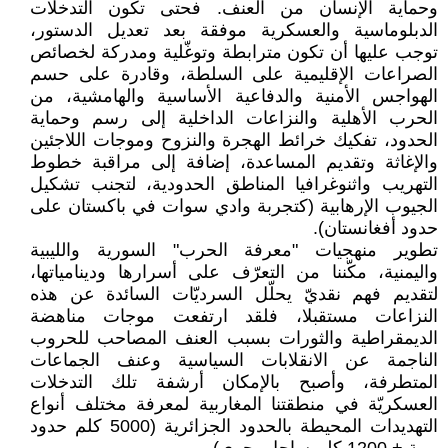
وحماية الإنسان من العنف. فحتى تكون التدخلات
الدبلوماسية والعسكرية موفقة بعد تعديل الدستور،
توجب عليها أن تكون مترابطة وتوغّلية ومدركة لخصائص
الصراعات الإقليمية على السلطة، وقادرة على حسم
الهواجس الأمنية والدفاعية الأساسية والهامشية، من
الحرب الأهلية والنزاعات الداخلية إلى رسم وحماية
الحدود، تفكيك خرائط الهجرة والنزوح وموجات اللاجئين
والإغاثة وتقديم المساعدة، إضافة إلى مراقبة خطوط
التهريب واثنوغرافيا المناطق الحدودية، لتجنب تشكيل
الجيوب الإرهابية (كتجربة وادي سوات في باكستان على
حدود أفغانستان).
تطوير منهجيات "معرفة الحرب" السورية والليبية
واليمنية، مكّننا من التعرّف على أسرارها ودينامياتها،
لتقديم فهم نقديّ يحلّل السرديّات السائدة عن هذه
النزاعات مستقبلا، فلقد ارتفعت موجات مناهضة
الديمقراطية والثورات بسبب العنف المصاحب للحروب
الناجمة عن الانقلابات السياسية وعنف الجماعات
المتطرفة، وأصبح بالإمكان أرشفة تلك التدخلات
العسكريّة في منطقتنا المغاربية لمعرفة مختلف أنواع
التهديدات المحيطة بالحدود الجزائرية (5000 كلم حدود