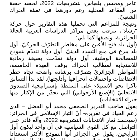
عامر ومحسن بلعباس، لتشريعيات 2022، لحصد حصة
من المقاعد المحلية رغم دورهما في تعبئة الحراك
الشعبيّ.
ونتيجة للمزاعم التي تحملها هذه التقارير حول حركة
"رشاد"، تترقب بعض مراكز الدراسات العربية الحالة
الجزائرية، وتصفها كما يلي:
(أول بلد فتح الأعين على مخاطر التطرّف الحركيّ، أول
بلد يبرع في منع التشدد الدينيّ، أول دولة تتقدّم بنموذج
للمصالحة الوطنية، أول دولة تقدّمت بصيغة رمادية
للاستجابة لمطالب الحراك بوقف العهدة الخامسة،
المواطن الجزائريّ يتصرّف برشادة واضحة تجاه خطر
الانتفاضات واحتمالات انحرافها وأدلجتها). لقد بدأ التسابق
باكرا نحو الاستيلاء على السلطة بإستراتيجية الصندوق
الانتخابيّ (الإصبع الأرجواني) التي يحذّر من الإكثار منها
خبراء الانتخابات).
يقول صاحب التقرير الصحفي محمد أبو الفضل – الذي
زعم الحياد في تقريره- أنّ التيار الإسلامي في الجزائر:
(سيحصد ثمار الانتخابات التشريعية 2022، وأنّه قادر على
التواصل مع كل القوى السياسية في آن واحد ليكون أول
الرابحين، يقول عن الجزائر أنها النموذج الأكثر استعدادا