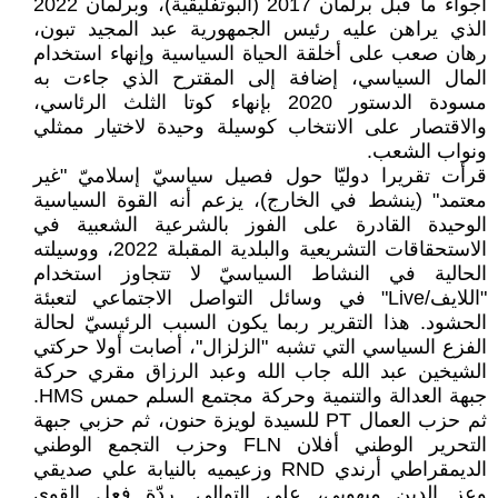
أجواء ما قبل برلمان 2017 (البوتفليقية)، وبرلمان 2022
الذي يراهن عليه رئيس الجمهورية عبد المجيد تبون،
رهان صعب على أخلقة الحياة السياسية وإنهاء استخدام
المال السياسي، إضافة إلى المقترح الذي جاءت به
مسودة الدستور 2020 بإنهاء كوتا الثلث الرئاسي،
والاقتصار على الانتخاب كوسيلة وحيدة لاختيار ممثلي
ونواب الشعب.
قرأت تقريرا دوليّا حول فصيل سياسيّ إسلاميّ "غير
معتمد" (ينشط في الخارج)، يزعم أنه القوة السياسية
الوحيدة القادرة على الفوز بالشرعية الشعبية في
الاستحقاقات التشريعية والبلدية المقبلة 2022، ووسيلته
الحالية في النشاط السياسيّ لا تتجاوز استخدام
"اللايف/Live" في وسائل التواصل الاجتماعي لتعبئة
الحشود. هذا التقرير ربما يكون السبب الرئيسيّ لحالة
الفزع السياسي التي تشبه "الزلزال"، أصابت أولا حركتي
الشيخين عبد الله جاب الله وعبد الرزاق مقري حركة
جبهة العدالة والتنمية وحركة مجتمع السلم حمس HMS.
ثم حزب العمال PT للسيدة لويزة حنون، ثم حزبي جبهة
التحرير الوطني أفلان FLN وحزب التجمع الوطني
الديمقراطي أرندي RND وزعيميه بالنيابة علي صديقي
وعز الدين ميهوبي، على التوالي. ردّة فعل القوى