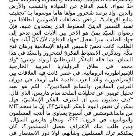
حدّ سواء، باسم الدفاع عن السيادة والشعب والأرض
والدين. وإذ يرصد شحرور مؤلفا هاما موسوما بـ: "تجفيف
منابع الإرهاب"، لرفض منطلقات الأصوليين انطلاقا من
تفنيد التفسير الدينيّ المغلوط الذي يعتمدون عليه، فإنّ
رضوان السيّد يميّ هو الآخر بين الآيات التي تدعو إلى
جهاد الطلب، مبرا تفعيل "جهاد الدفاع"، لأنّ كلّ آيات جهاد
الطلب، كانت تخصّ تأسيس الدولة الإسلامية ورهان فتح
مكّة. ويذكّرني الانضباط الفكريّ لشحرور والسيّد في هذا
السياق، بما قاله المفكّر البريطانيّ أرنولد توينبي: "ولد
محمد في نطاق البروليتاريا العربية الخارجية
للإمبراطورية الرومانية، في عصر كانت فيه العلاقات بين
الإمبراطورية وبلاد العرب قادمة على أزمة، في دوران
القرنين السادس والسابع الميلاديين"..، لكم هو بعيد
تحليل توينبي عن تحليلات الملحد سام هاريس، الذي قال:
"كيف تطلبون مني أن أعترف بالفكر الإسلاميّ، فهل
يمكن أن نعيش اليوم بالفكر اليونانيّ؟؟، إنّ ما تنتجه MIT
من ماساشوستس في أسبوع يساوي ما أنتجه المسلمون
واليونانيون في قرون"..؟؟؟، ويتجاو هاريس السؤال،
ومن طلب منك الاعتراف بفضل المسلمين؟، كان
يمكنكم ترك المسلمين وشأنهم، لولا دور الاستعمار في