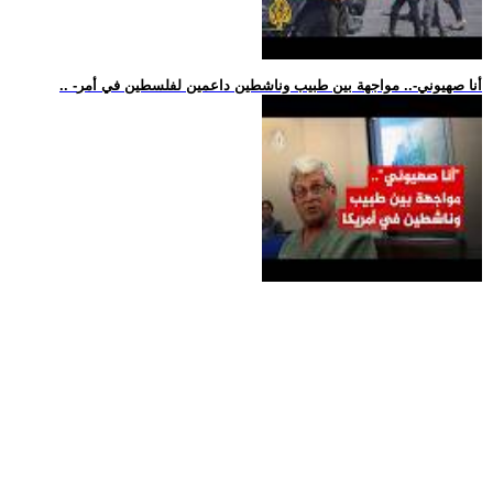
.. -أنا صهيوني-.. مواجهة بين طبيب وناشطين داعمين لفلسطين في أمر