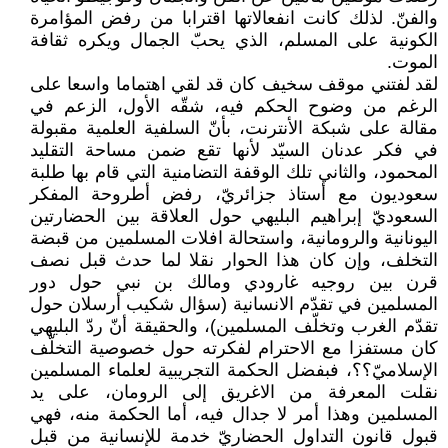
والفنّ. لذلك كانت انفعالاتها اقترابا من رفض المؤامرة
الكونية على المسلم، الذي يحبّ الجمال ويكره ثقافة
الموت.
لقد لفتني موقف سخيف كان قد لقي اهتماما واسعا على
الرغم من وضوح الحكم فيه، شقّه الأول، الزعم في
مقالة على شبكة الأنترنت، بأنّ السلفية العلمية مقبولة
في فكر عدنان السيّد لأنها تقع ضمن مساحة التقليد
المحمود، والثاني تلك الوقفة التضامنية التي قام بها طلبة
سعوديون مع أستاذ جزائريّ، رفض أطروحة المفكر
السعوديّ إبراهيم البليهي حول العلاقة بين الحضارتين
اليونانية والرومانية، واستحالة افلات المسلمين من قبضة
التخلف، وإن كان هذا الحوار نقلا لما حدث قبل نصف
قرن بين روجيه غارودي ومالك بن نبي حول دور
المسلمين في تقدّم الانسانية (سؤال شكيب أرسلان حول
تقدّم الغرب وتخلّف المسلمين)، والحقيقة أنّ ردّ البليهي
كان مستفزا مع الاحترام لفكرته حول خصوصية التخلّف
الإسلاميّ؟؟، فبفضل الحكمة التجريبية لعلماء المسلمين
نقلت المعرفة من الاغريق إلى الرومان، على يد
المسلمين وهذا أمر لا جدال فيه، أما الحكمة منه، فهي
قبول قانون التداول الحضاريّ خدمة للإنسانية من قبل