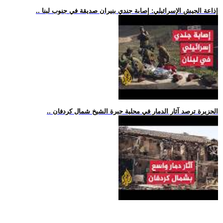
.. إذاعة الجيش الإسرائيلي: إصابة جندي بنيران صديقة في جنوب لبنا
.. الجزيرة ترصد آثار الدمار في محلية جبرة الشيخ شمال كردفان