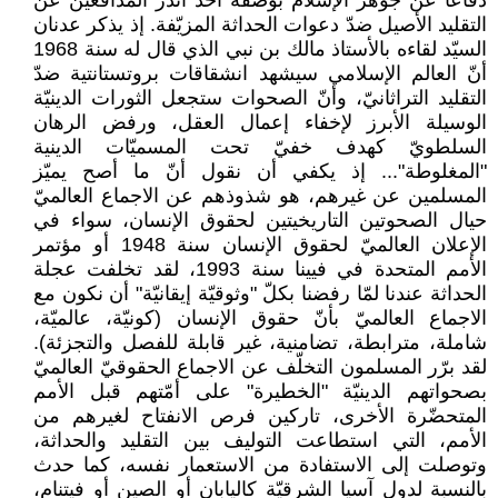
دفاعا عن جوهر الإسلام بوصفه أحد أندر المدافعين عن
التقليد الأصيل ضدّ دعوات الحداثة المزيّفة. إذ يذكر عدنان
السيّد لقاءه بالأستاذ مالك بن نبي الذي قال له سنة 1968
أنّ العالم الإسلامي سيشهد انشقاقات بروتستانتية ضدّ
التقليد التراثانيّ، وأنّ الصحوات ستجعل الثورات الدينيّة
الوسيلة الأبرز لإخفاء إعمال العقل، ورفض الرهان
السلطويّ كهدف خفيّ تحت المسميّات الدينية
"المغلوطة"... إذ يكفي أن نقول أنّ ما أصح يميّز
المسلمين عن غيرهم، هو شذوذهم عن الاجماع العالميّ
حيال الصحوتين التاريخيتين لحقوق الإنسان، سواء في
الإعلان العالميّ لحقوق الإنسان سنة 1948 أو مؤتمر
الأمم المتحدة في فيينا سنة 1993، لقد تخلفت عجلة
الحداثة عندنا لمّا رفضنا بكلّ "وثوقيّة إيقانيّة" أن نكون مع
الاجماع العالميّ بأنّ حقوق الإنسان (كونيّة، عالميّة،
شاملة، مترابطة، تضامنية، غير قابلة للفصل والتجزئة).
لقد برّر المسلمون التخلّف عن الاجماع الحقوقيّ العالميّ
بصحواتهم الدينيّة "الخطيرة" على أمّتهم قبل الأمم
المتحضّرة الأخرى، تاركين فرص الانفتاح لغيرهم من
الأمم، التي استطاعت التوليف بين التقليد والحداثة،
وتوصلت إلى الاستفادة من الاستعمار نفسه، كما حدث
بالنسبة لدول آسيا الشرقيّة كاليابان أو الصين أو فيتنام،