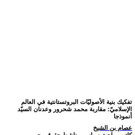
تفكيك بنية الأصوليّات البروتستانتية في العالم
الإسلاميّ: مقاربة محمد شحرور وعدنان السيّد
أنموذجا
عصام بن الشيخ
كاتب وباحث سياسي. ناشط حقوقي حر