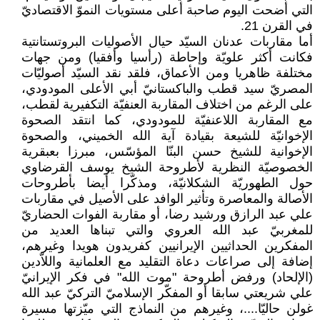
التي أضحت اليوم صاحبة أعلى مستويات النموّ الاقتصاديّ
في القرن 21.
أما مقاربات عدنان السيّد حيال الأصوليات البروتستانتية
فكانت أكثر علويّة وإحاطة (رأسيا وأفقيا) ومن جهات
مختلفة ظاهريا ومن الأعماق، فلقد نقد السيّد أصوليّات
المصريّ سيد قطب والباكستانيّ أبي الأعلى المودودي،
على الرغم من اختلاف المقاربة العنفيّة التكفيرية لقطب،
مع المقاربة اللاعنفيّة للمودودي، كما انتقد الصحوة
الإخوانيّة للشيعة بقيادة آية الله الخميني، والصحوة
الإخوانية للشيخ حسن البنّا المؤسّس، مبرزا بعبقرية
الخصوصيّة النظرية لأطروحة الشيخ يوسف القرضاوي
حول الطهوريّة الشكلانيّة، ومذكّرا أيضا بأطروحات
الأصالة والمعاصرة وتأثير الوافد على الأصيل في مقاربات
علي عبد الرازق ورشيد رضا، أو مقاربة الفوات الحضاريّ
للمغربيّ عبد الله العروي والتي تبناها العديد من
المفكرين الحداثيين الإيرانيين كفريدون هويدا وغيرهم،
إضافة إلى صراعات دعاة التقليد مع العلمانية واللاّدين
(الإلحاد) ورفض أطروحة "موت الله" في فكر الإيرانيّ
علي شريعتي سابقا أو المفكّر الإسلاميّ التركيّ عبد الله
غولن حاليّا....، وغيرهم من النماذج التي ميّزتها مسيرة