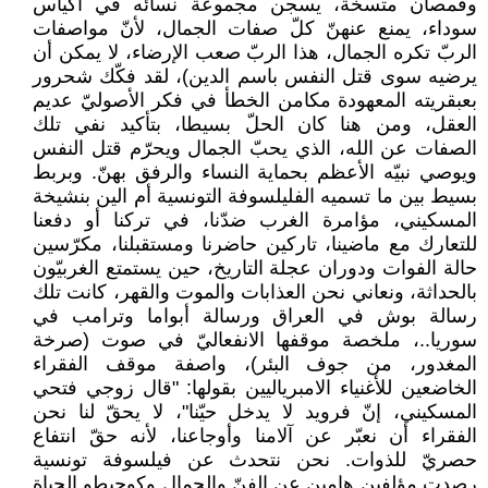
وقمصان متسخة، يسجن مجموعة نسائه في أكياس
سوداء، يمنع عنهنّ كلّ صفات الجمال، لأنّ مواصفات
الربّ تكره الجمال، هذا الربّ صعب الإرضاء، لا يمكن أن
يرضيه سوى قتل النفس باسم الدين)، لقد فكّك شحرور
بعبقريته المعهودة مكامن الخطأ في فكر الأصوليّ عديم
العقل، ومن هنا كان الحلّ بسيطا، بتأكيد نفي تلك
الصفات عن الله، الذي يحبّ الجمال ويحرّم قتل النفس
ويوصي نبيّه الأعظم بحماية النساء والرفق بهنّ. وبربط
بسيط بين ما تسميه الفليلسوفة التونسية أم الين بنشيخة
المسكيني، مؤامرة الغرب ضدّنا، في تركنا أو دفعنا
للتعارك مع ماضينا، تاركين حاضرنا ومستقبلنا، مكرّسين
حالة الفوات ودوران عجلة التاريخ، حين يستمتع الغربيّون
بالحداثة، ونعاني نحن العذابات والموت والقهر، كانت تلك
رسالة بوش في العراق ورسالة أبواما وترامب في
سوريا..، ملخصة موقفها الانفعاليّ في صوت (صرخة
المغدور، من جوف البئر)، واصفة موقف الفقراء
الخاضعين للأغنياء الامبرياليين بقولها: "قال زوجي فتحي
المسكيني، إنّ فرويد لا يدخل حيّنا"، لا يحقّ لنا نحن
الفقراء أن نعبّر عن آلامنا وأوجاعنا، لأنه حقّ انتفاع
حصريّ للذوات. نحن نتحدث عن فيلسوفة تونسية
رصدت مؤلفين هامين عن الفنّ والجمال وكوجيطو الحياة