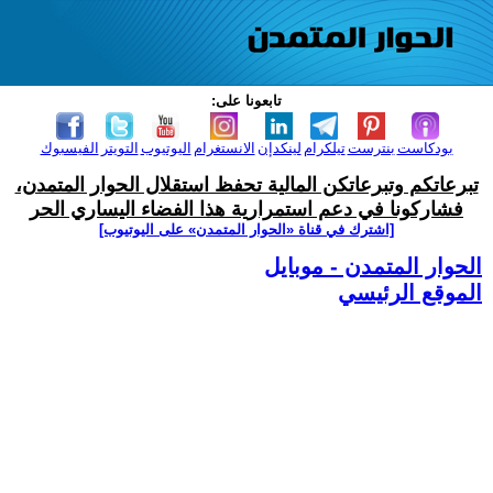
تابعونا على:
بودكاست
بنترست
تيلكرام
لينكدإن
الانستغرام
اليوتيوب
التويتر
الفيسبوك
تبرعاتكم وتبرعاتكن المالية تحفظ استقلال الحوار المتمدن،
فشاركونا في دعم استمرارية هذا الفضاء اليساري الحر
[اشترك في قناة ‫«الحوار المتمدن» على اليوتيوب]
الحوار المتمدن - موبايل
الموقع الرئيسي