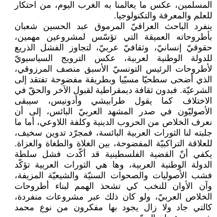
المسلمين، عكس ما يعالمنا به الغرب اليوم، من احتكار
للعلم والمعرفة والتكنولوجيا.
ينفرد الباحث العراقيّ المرموق عبد الحسين شعبان
بأطروحاته العميقة التي تؤسّس لمشروعين مهمين،
حقوقيّ إنسانيّ، وثقافيّ عربيّ، لتجاوز الفشل الذريع
للدولة الوطنية لعربية، عكس الترويج السياسيويّ
لأطروحات الرئيس التونسيّ الأسبق منصف المرزوقي،
الذي أضحى سطحيّا مسيّيا وبطريقة مفضوحة تفتقد إلى
الشرعيّة. فبدون ثقافة ديمقراطية لقبول الآخر والحقّ في
الاختلاف كما يقول طرابيشي وأدونيس، سيبقى
الأصوليّون في صدر المشهد العربيّ البائس، إلى أن
نعرف الخلاص من الحروب الدينية وكلفة اللاوعي، أما ما
جلبته لنا الثورات العربية البائسة، فمجرّد تدوين سخيف،
للعلاقة التراكبيّة المفضوحة، بين الغلاة والطغاة والغزاة.
يكفي أنّ القضية الفلسطينية قد أكّدت فشل سلطة
الدولة الوطنية العربية، وها هي الثورات العربية تؤكّد
فشب الأصوليات والصحوات السنيّة والشيعيّة المزيفة،
وآن الأوان للنخب كي تشحذ الهمم لبناء أطروحات
الخلاص العربيّ، ولو كان ذلك عبر مشروعات منفردة،
كالتي جاد ولا زال يجود بها مفكرون من نوع محمد