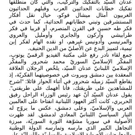
عدنان السيّد بالتفكيك والتركيب، والتي كان منطلقها
تفكيك خطابات الحداثيين العرب وقبلهم الحداثيون
الغربيون أمثال ميشال فوكو، حيال نقل أفكار
المستشرقين وتبني خطاباتهم الحداثية، كما حدث في
فكر طه حسين في القرن المنصرم، أو قريبا في فكر
طرابيشي وآركون والجابري وأومليل والعروي
والمرنيسي وأدونيس غيرهم، او نقده الهام لفكر إبن
تيمية، لتمييز البدع عن الأصليّ من الدين الحنيف.
جمع لقاء نادر رفع على مكتبة الفيديو الرقميّ يوتوب،
المفكّر الإسلاميّ السوريّ محمد شحرور والمفكّر
الإسلاميّ اللبنانيّ عدنان السيّد، يلخّص الرجلان العلاقة
المعقدة بين دمشق وبيروت في خصوصيتهما الفكريّة، إذ
يقاطع السيّد زميله شحرور في أثناء الحوار قائلا: "اشرح
للمشاهدين على طريقتك، فأنا أفهمك على طريقتي".
يقول عدنان السيّد أنّ عهد رئيس الوزراء الراحل رفيق
الحريري، كانت أكثر العهود اللبنانية انفتاحا على العالمين
العربي والإسلاميّ، وعلى دمشق، عكس ما يروّج له
التيار السياسيّ اللبنانيّ المعادي لدمشق. لقد ظهرت
الأصولية في سوريا مشوّهة الثورة السوريّة، مبرزة
التجاهل الكبير الذي مارسه وتمارسه الدولة الوطنية
والمعارضات الأصولية الإسلامية واليساريّة واللبراليّة على