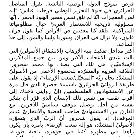
فرض نموذج الدولة الوطنية البائسة. يقول المناضل
الجزائري في جبهة التحرير الوطني فرحات عباس: "إنه
لمن المعجزات انّنا لم نلق نفس مصير الهنود الحمر"، إنّها
مسؤولية تاريخية للاستعمار الغربيّ حيال مظلومياتنا
المتراكمة، فلقد كنا معذبين في الأراض كما يقول فران
فانون، ولا نزال في العراق وسوريا وليبيا واليمن، إلى حدّ
الساعة.
أكثر مداخل تفكيك بنية الإرهاب (الانشقاق الأصولي) التي
نالت عندي الاعجاب الأكبر ومن بين جميع المفكّرين
الإسلاميّين، هي تلك التي يصف بها محمد شحرور،
العلاقة الغريبة والمتفرّدة للخضوع الأعمى من الأصوليّ
المتشدّد تجاه ربّه "المتخيّل/صعب الإرضاء"، إذ يقول على
طريقة الروائيّ الجزائريّ ياسمينة خضرة الذي قال مرة
عن الاستشهاديين الفلسطينيين (إنّ روايتي تأخذك إلى
أقرب نقطة من نفس ذلك الإنسان الذي قرّر أن يفجّر
نفسه من أجل توصيل موقف سياسيّ للآخرين، مع
الفارق بين الاستشهاديّ صاحب القضية والانتحاريّ عديم
الموقف)، إذ يقول شحرور أنّ الربّ الذي يتصوّره
الأصوليّ المتشدّد، هو إله صعب الإرضاء، يأمره بأن يكون
زاهدا في مظهره كئيبا في جوهره، بلحية طويلة،