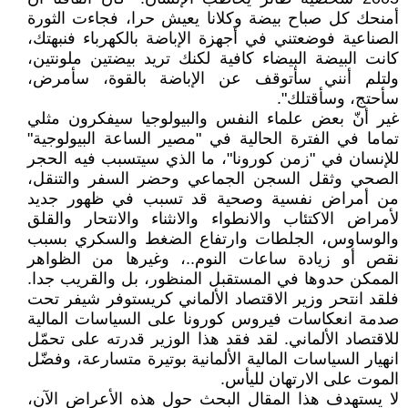
أمنحك كل صباح بيضة وكلانا يعيش حرا، فجاءت الثورة
الصناعية فوضعتني في أجهزة الإباضة بالكهرباء فنبهتك،
كانت البيضة البيضاء كافية لكنك تريد بيضتين ملونتين،
ولتلم أنني سأتوقف عن الإباضة بالقوة، سأمرض،
سأحتج، وسأقتلك".
غير أنّ بعض علماء النفس والبيولوجيا سيفكرون مثلي
تماما في الفترة الحالية في "مصير الساعة البيولوجية"
للإنسان في "زمن كورونا"، ما الذي سيتسبب فيه الحجر
الصحي وثقل السجن الجماعي وحضر السفر والتنقل،
من أمراض نفسية وصحية قد تسبب في ظهور جديد
لأمراض الاكتئاب والانطواء والانثناء والانتحار والقلق
والوساوس، الجلطات وارتفاع الضغط والسكري بسبب
نقص أو زيادة ساعات النوم..، وغيرها من الظواهر
الممكن حدوها في المستقبل المنظور، بل والقريب جدا.
فلقد انتحر وزير الاقتصاد الألماني كريستوفر شيفر تحت
صدمة انعكاسات فيروس كورونا على السياسات المالية
للاقتصاد الألماني. لقد فقد هذا الوزير قدرته على تحمّل
انهيار السياسات المالية الألمانية بوتيرة متسارعة، وفضّل
الموت على الارتهان لليأس.
لا يستهدف هذا المقال البحث حول هذه الأعراض الآن،