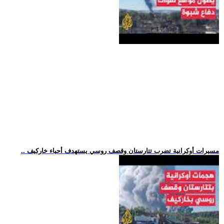
.. مسيرات أوكرانية تضرب تتارستان وقصف روسي يستهدف أحياء خاركيف