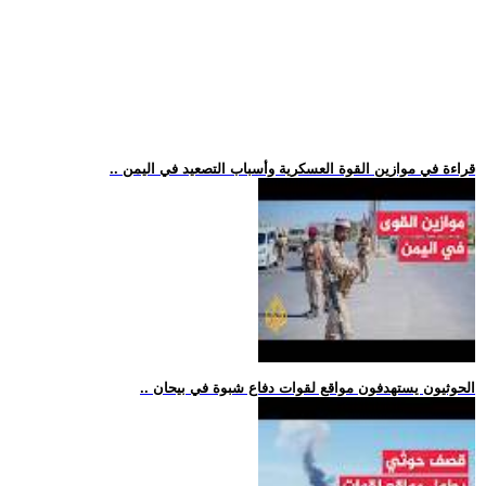
.. قراءة في موازين القوة العسكرية وأسباب التصعيد في اليمن
.. الحوثيون يستهدفون مواقع لقوات دفاع شبوة في بيحان