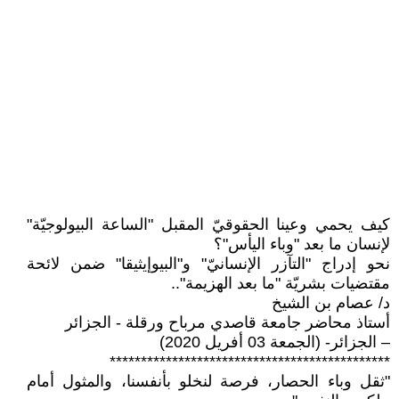
كيف يحمي وعينا الحقوقيّ المقبل "الساعة البيولوجيّة"
لإنسان ما بعد "وباء اليأس"؟
نحو إدراج "التآزر الإنسانيّ" و"البيوإيثيقا" ضمن لائحة
مقتضيات بشريّة "ما بعد الهزيمة"..
د/ عصام بن الشيخ
أستاذ محاضر جامعة قاصدي مرباح ورقلة - الجزائر
– الجزائر- (الجمعة 03 أفريل 2020)
*********************************************
"ثقل وباء الحصار، فرصة لنخلو بأنفسنا، والمثول أمام