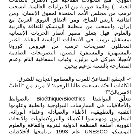
النووي، منع التحولات المناخية من الإضرار بالكائنات
الحية،...) وقائمة طويلة من الالتزامات العالمية. انسحب
ترمب من مجلس الأمم المتحدة لحقوق الإنسان، ومن
اتفاقية باريس للمناخ، ومن الاتفاق النووي الغربيّ مع
إيران، وانسحب من منظمة اليونسكو للثقافة والتربية
والعلوم. فهل يتعلق مصير أنصار الحريات الإنسانية
بمستقبل ترمب في الانتخابات الرئاسية المقبلة. اعتبر
المحللون تصريحات ترمب من فيروس كورونا
بالمستهترة والمستفزة للصين، التصريحات الصادمة
لأنجيلا ميركل في برلين، وغياب الشفافية التام وعدم
المصارحة بالنسبة لزعيم بيجين.
*- الجشع الصناعيّ للغرب والمطامع التجارية للشرق:
الكائنات الحيّة تستغيث طلبا للرحمة: لا مزيد من "الطبّ
الامبرياليّ"؟
تتعلّق البيوايثيقا Bioéthique/Bioethics بالضوابط
والأخلاقيات في الممارسات البيولوجية والطبية وعلومها
التقنية والتطبيقية، الأطباء والصيادلة وعلماء الوراثة،
البيطريون ومهندسوا الكيمياء والبتروكيماويات والأبحاث
النووية. أطلقة المنظمة الدولية للتربية والثقافة والعلوم
اليونسكو UNESCO عام 1993 برنامجها لأخلاقيات