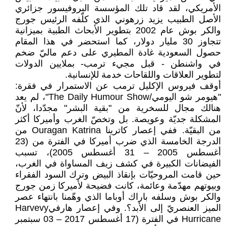
الأمريكي، لقد قاد تلك المؤسسة البروفيسور جزائري
الأصل الطبيب يزيد زرهوني الذي كلّفه الرئيس جورج
والكر بوش عام 2002 بتطوير الأبحاث الطبية بميزانية
تتجاوز 30 مليار دولار، كما استحضر في هذا المقام
حصول السعودية غادة المطيري على دعم ماليّ ضخم
في واشنطن - قبل مجيء ترمب- بملايين الدولات
لتطوير العلاقات واللقاحات خدمة للإنسانية.
أوقف فيروس الإكليل ترمب عن الاستمرار في فقرة:
"هيومر شو اليومي/The Daily Humour Show"، لم يعد
هنالك مجال للسخرية من "بقية البشر" مجدّدا، لأنّ
المشكلة جديّة وعويصة. بل وتخصّ الغرب وأميركا أكثر
من البقيّة. ففي إعصار كاترينا Ouragan Katrina من
الدرجة الخامسة الذي ضرب أميركا في الفترة من (23
أغسطس 2005 – 31 أغسطس 2005)، تسبب
الفيضانات الكبيرة في كشف زيف المساواة في الغرب،
حين قامت المروحيّات بإنقاذ البيض وترك السود الفقراء
وبيوتهم مهدّمة وعائمة، كانت فضيحة لأميركا زمن جورج
والكر بوش وسلفه باراك أوباما الذي وهّمنا بانتهاء عصر
الميز العنصريّ إلى الأبد؟. وفي إعصار هارفيHarvevy
Hurricane في الفترة (17 أغسطس 2017 – 03 سبتمبر