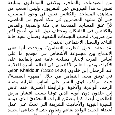
من الصيدليات والمتاجر، ويكتفي المواطنون بمتابعة
تطورات هذا الفيروس عبر التلفزيون، وليس أصعب من
مشاهدة المساجد والكنائس تغلق في وجوه المصلين،
حتى أنّ مشهد المعتمرين في مكة أصبح من الماضي،
لأنّ غلق المساجد المقدسة في مكة والمدينة والقدس
والكنائس في الفاتيكان ومختلف دول العالم، أصبح أكثر
من ضرورة، لتجنب التجمعات الشعبية وضمان تنفيذ حالة
التباعد والفصل الاجتماعي الحتميّ.
لقد بحثت حول "نظرية التضامن"، ووجدت أنها تعني
الاندماج بين مجموعة الأشخاص في مجتمع ما على
أساس القرب لإنجاز مصلحة عامة تعم بالفائدة على
الأفراد، ويدين العالم الأكاديمي في العالم بأسره للعلامة
عبد الرحمان إبن خلدون Ibn Khaldoun (1332-1406)م،
في توثيق معنى التضامن من خلال "مفهوم العصبية"،
حيث تتراكب قوى البشر على أساس القرابة وصلة
الرحم، الوالدية والأخوة، والرابطة الأسرية، فقد عاش
إبن خلدون دون أبويه الذين توفيا بسبب انتشار مرض
الطاعون أيضا. كما يتضمّن التراث المحمّديّ الذي دونته
السيرة النبوية والأحاديث الشريفة التي تحثّ على عمل
أعضاء الجسد الواحد بتناغم وتعاون حتى لا يتداعى الجسد