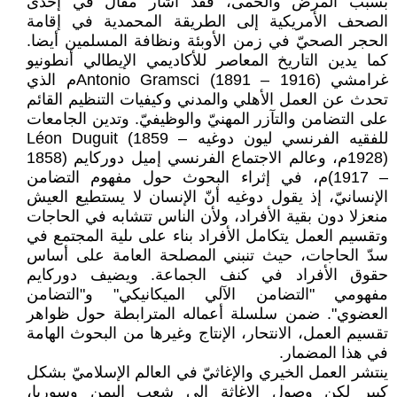
بسبب المرض والحمى، فقد أشار مقال في إحدى
الصحف الأمريكية إلى الطريقة المحمدية في إقامة
الحجر الصحيّ في زمن الأوبئة ونظافة المسلمين أيضا.
كما يدين التاريخ المعاصر للأكاديمي الإيطالي أنطونيو
غرامشي Antonio Gramsci (1891 – 1916)م الذي
تحدث عن العمل الأهلي والمدني وكيفيات التنظيم القائم
على التضامن والتآزر المهنيّ والوظيفيّ. وتدين الجامعات
للفقيه الفرنسي ليون دوغيه Léon Duguit (1859 –
1928)م، وعالم الاجتماع الفرنسي إميل دوركايم (1858
– 1917)م، في إثراء البحوث حول مفهوم التضامن
الإنسانيّ، إذ يقول دوغيه أنّ الإنسان لا يستطيع العيش
منعزلا دون بقية الأفراد، ولأن الناس تتشابه في الحاجات
وتقسيم العمل يتكامل الأفراد بناء على ىلية المجتمع في
سدّ الحاجات، حيث تنبني المصلحة العامة على أساس
حقوق الأفراد في كنف الجماعة. ويضيف دوركايم
مفهومي "التضامن الآلي الميكانيكي" و"التضامن
العضوي". ضمن سلسلة أعماله المترابطة حول ظواهر
تقسيم العمل، الانتحار، الإنتاج وغيرها من البحوث الهامة
في هذا المضمار.
ينتشر العمل الخيري والإغاثيّ في العالم الإسلاميّ بشكل
كبير لكن وصول الإغاثة إلى شعب اليمن وسوريا،