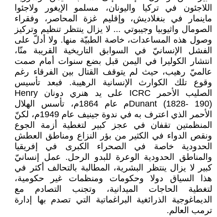
اللاجئون في تركيا واليونان، مسلمو الإيغور ولاجئوا
ماينمار في بنغلاديش، وإقليم غزة المحاصر، وفقراء
الصومال واثيوبيا وجيبوتي ... لا يزال ينتظر تنظيم وتركيز
وصول هذه المساعدات، خاصة الطبيّة منها. ولا أدلّ على
الفشل الإنسانيّ في السوابق التاريخية القريبة منّا،
انتشار الكوليرا في اليمن قبل بضع سنوات أمام صمت
عالميّ رهيب، حيث لم يتوقف القتال بين الفرقاء رغم
وقوع تلك الكوارث الإنسانية الرهيبة. فبعد تأسيس
الصليب الأحمر ICRC على يد هنري دونان Henry
Dunant (1828- 190)م عام 1864م، تأسس الهلال
الأحمر الذي اعترف به في ندوة جينيف عام 1949م، لكنّ
المنظمتين تقفان في عجز كبير لتغطية أزمة الجوع
ونقص الدواء في الكثير من بؤر النزاع ومناطق العطش
الحدودية خاصة في الصحراء الكبرى في إفريقيا
والمناطق الحدودية الوعرة للبدو الرحل. عمل إنسانيّ
كبير لا يزال ينتظر البشرية، المطالبة بالتحالف أكثر في
هذا السياق دولا وحكومات ومنظمات غير حكومية،
لتغطية الحاجات الميدانية، وتجنب التصادم مع
الديماغوجية الذرائغية البراغماتية التي تصدم بها إدارة
ترمب العالم.