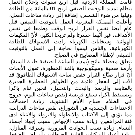
قامت المملكة الأردنية قبل أربع سنوات بإعلان العمل
بنظام تمديد التوقيت الصيفي لربح 01 بالمائة من الطاقة
ونيلها من ضوء الشمس، إضافة إلى زيادة ساعات العمل،
وأعلنت المملكة المغربية العمل بالتوقيت الصيفي قبل
عام أيضا نفس القرار لربح الوقت وطمعا في نفس
الأهداف، غير أنّهما خسرتا ولم تربحا الكثير، لأنّ المكيفات
الهوائية وسخانات الكهرباء زادت الاستهلاك للطاقة
الكهربائية، والناس ليسوا بحاجة إلى العمل بالتوقيت
الصيفي لإطفاء المصابيح في الصباح.
تتعلق معضلة نتائج (تمديد الساعة الصيفية طيلة السنة)،
بأزمة صحية وسيكولوجية بالغة الخطورة، تقول الأبحاث
أنّ قرار صنّاع القرار خفض ساعة الاستهلاك الطاقويّ قد
أدّت إلى انفجار قائمة من الظواهر الخطيرة الجديرة
بالمتابعة والرصد والبحث والتحليل، فحين تنام باكرا
وتستيقظ باكرا، ستقع فريسة (نقص ساعات النوم، خروج
في الظلام صباح الأيام الشتوية، زيادة احتمالات
الاعتداءات الجسدية في الشوراع، نقص ساعات الدراسة
مما يؤدي إلى الاكتئاب والانطواء والانزواء والانثناء لدى
فئة المراهقين، زيادة نسب الإجهاض بسبب إجهاد أجساد
النساء، زيادة نسب الحوادث المرورية وسرقة المنازل،
زيادة أعداد السكتات القلبية الجلطات وأمراض الضغط