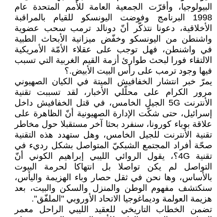
البيولوجيا، وأقرّت الجمعية العامة للأمم المتحدة عام
1998 البرنامج وفوضت اليونسكو للقيام بالمراقبة
الأخلاقية، دعونا نتذكّر أنّ دونالد ترمب سحب عضوية
واشنطن من اليونسكو وخفّض ميزانية الأبحاث الطبية
في واشنطن، فهل توجب على عقلاء الأمّة الأمريكية
الالتقاء فورا لبحث طوارئ أزمة القيم الغربية التي تسبب
فيها وجود ترمب على رأس البيت الأبيض.؟
يمرّ خبر انتشار الخفافيش الميتة في الكيان الصهيوني
مرور الكرام على محلّلي الأخبار، لقد تسببت تقنية
الأنترنت 5G الجيل الخامس، في قتل الخفافيش داخل
إسرائيل، حتى شكّت الإدارة الصهيونية أنّ الظاهرة على
علاقة بوباء كورونا، سنفرد بحثا آخر مستقبلا حول مخاطر
تقنية الأنترنت للجيل الخامس، وهل ستهدد هذه التقنية
صحّة أفراد المجتمع الشبكيّ المتواصل بشكل رديء في
تقنية 4G؟، يقول الروائي الليبي إبراهيم الكوني أنّ
التواصل لم يكن تواصلا بل انتهاكا لحرمة البيوت
بالأساس، وها نحن في ثقل حصار وباء الهزيمة واليأس،
سنكتشف مفهوم الوطن والمنزل والسكن والبيت، بعد
هزيمة العولمة وديماغوجيا الاتحاد الأوروبي "الملفّق".
تضمن الخطاب التاريخي للعقيد الليبي الراحل معمر