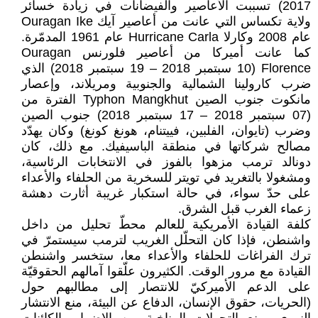
2017) تسببت الأعاصير والفيضانات في زيادة خسائر
ولاية تكساس التي عانت من أعاصير آيك Ouragan Ike
عام 2008 وكارلا Hurricane Carla عام 1961 المدمّرة.
كما عانت أميركا من أعاصير فلورنس Ouragan
Florence (10 سبتمبر 2018 – 19 سبتمبر 2018) الذي
ضرب كارولينا الشمالية والجنوبية ومريلاند، وإعصار
مانكوت جنوب الصين Typhon Mangkhut الفترة من
(07 سبتمبر 2018 – 17 سبتمبر 2018) جنوب الصين
وضرب (تايوان، الفلبين، فييتنام، هونغ كونغ) وكان يهدّد
مصالح شركاتها في منطقة الباسيفيك. مع ذلك، كان
دونالد ترمب مزهوا بالفوز في الانتخابات الرئاسية،
ومشغولا بالتغريد في تويتر للسخرية من الحلفاء والأعداء
على حدّ سواء، في حالة استكبار غريبة أثارت دهشة
زعماء الغرب قبل الشرق.
كلفة القيادة الأمريكية للعالم محطّ تحليل من داخل
واشنطن، فإذا كان التحلّل الغريب لترمب سيستمرّ في
ترك الفراغات للحلفاء والأعداء معا، ستخسر واشنطن
القيادة مع مرور الوقت. الكثيرون علّقوا آمالهم الحقوقيّة
على الدعم الأميركيّ للانتصار إلى مطالبهم حول
(الحريات، حقوق الإنسان، الدفاع عن البيئة، منع الانتشار