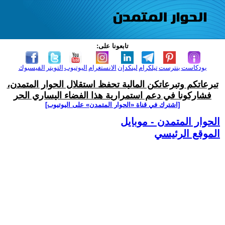
تابعونا على:
بودكاست
بنترست
تيلكرام
لينكدإن
الانستغرام
اليوتيوب
التويتر
الفيسبوك
تبرعاتكم وتبرعاتكن المالية تحفظ استقلال الحوار المتمدن،
فشاركونا في دعم استمرارية هذا الفضاء اليساري الحر
[اشترك في قناة ‫«الحوار المتمدن» على اليوتيوب]
الحوار المتمدن - موبايل
الموقع الرئيسي