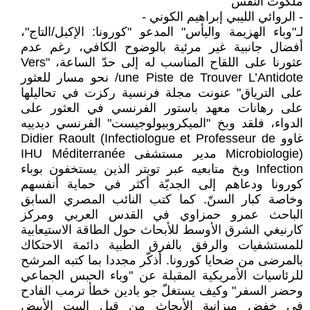
ملكوت النفس"
- الروائي الليبي إبراهيم الكوني -
لـ"وباء الهزيمة واليأس" المدعو "كورونا: الإكيل/التاج"،
أفضال جانبية غير مرئية بالوضوح الكافي، رغم عدم
عثورنا على اللقاح المناسب له إلى حدّ الساعة، "Vers
une Piste de Trouver L’Antidote/ نحو مسار للعثور
على الترياق" عنونت مجلة فرنسية ركزت في تحاليلها
على رهانات معهد باستور الفرنسي في العثور على
الدواء، فلقد وبخ "الميكروبيولوجيست" الفرنسي ديدييه
غاوو Didier Raoult (Infectiologue et Professeur de
Microbiologie) مدير مستشفى IHU Méditerranée
Infection وبخ متابعيه عبر تويتر الذين يستخفون بوباء
كورونا ودعاهم إلى الجديّة أكثر في حماية أنفسهم
وخاصة كبار السنّ. كما كتب النائب المصري السابق
الباحث عمرو حمزاوي في القدس العربي ومركز
كارنيغي الشرق الأوسط للأبحاث حول الطاقة الاستيعابية
للمستشفيات والرفق بالفرق الطبية دائمة الاحتكاك
بالمرضى من ضحايا كورونا. أذكّر مجددا بما كتبه المرشح
للرئاسيات الأمريكية المقبلة عن "وباء الحبس الجماعي
وحضر السفر" وكيف يستغلّ جو بادين خطأ ترمب الفادح
في خفض ميزانية الأبحاث من قبل البيت الأبيض