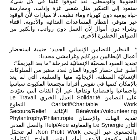
الجنوبية والوسطى. لقد تفوقوا علينا في كلّ شيء.
سنعود إلى التفكير مثل شعبي غزة وإدلب، وممارسة
حياة يومية دون كهرباء وماء نظيف، لا سيارات لأن الوقود
غير متوفر، انتظار المساعدات الغذائية والأدوية، اقتناء
وشراء دون أموال لأن العمل دون رواتب، والكثير من
الظواهر الخطيرة الأخرى.
*- التنظير للتضامن الإنساني الجديد: حتمية استحضار
أعمال الإيطاليين دوركايم وغرامشي مجددا:
تجديد العقود الصحيّة الإنسانيّة لمرحلة "ما بعد الهزيمةّ":
أطلق ثقل حصار كورونا العنان لعدد معتبر من السلوكات
الإنسانيّة المبطنة، الإيجابيّة منها والسلبية، التي لم يعد
بالإمكان كتمها في نفوس أفرادا مجتمعنا المكبوت سياسيا
واجتماعيا واقتصاديا وثقافيا. غير أنّ الفئات التي تعوّدت
على التضامن Solidarité العمل الخيري Le Travail
Caritatif/Charitable Work التطوع
Bénévolat/Volounteering الإغاثة Secours/Relief
تقديم الهبات والإحسان Phylantrophy/Philantropie
التآزر Le Synergie والمعاونة Help/Aide والعمل المدني
والجمعوي غير الربحي Non Profit Work، لم تتحمّل
البقاء مكتوفة الأيدي، أمام النقص الفادح للكمّامات