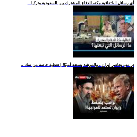
.. أي رسائل لـ-اتفاقية مكة- للدفاع المشترك بين السعودية وتركيا
.. ترامب يحاصر إيران.. والمرشد يستعد أمنيًا! | تغطية خاصة من سك