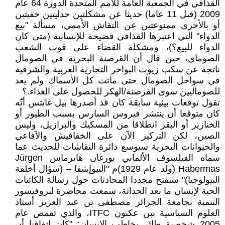
القذافي في الجمعية العامة للأمم المتحدة الدورة 64 عام
2009 (قبل 11 عاما) حديثا عن مشكلتين جدليتين خفيتين
أو بالأحرى ممنوعتين عن النقاش الأممي، مسألة "بيع
الدواء" التي اعتبرها القذافي فضيحة للإنسانية (متى كان
الدواء للبيع؟)، ومشكلة القضاء على قوت الشعب
الصوماي، حين قال أن القرصنة البحرية في الصومال
ناتجة عن سكب زيوت البواخر التجارية الغربية والشرقية
في سواحل الصومال حتى ماتت كل الأسماك ولم يعد
للصوماليين سوى القرصنة/الهكر للحصول على الغذاء.؟
تقول توقعات بيئية سابقة كان قد أصدرها بيل غايتس أنّه
كان متوقعا أن ينتشر فيروس السارس بسبب الطيور أو
الخنازير أو البقر انطلاقا من المسكيك والبرازيل، وليس
الصين، لكن التركيز الآن على الخفافيش والآفاعي
والحيوانات البحرية سيوسع دائرة النقاشات للحديث عما
سماه الفيلسوف الألماني يورغان هابرماس Jürgen
Habermas (ولد عام 1929)م "البيوإيثيقا – (سؤال أخلقة
البيولوجيا)" سنفتح مجددا المحادثات حول رسالة الكائنات
الحية لإنسان ما بعد الحداثة، سمعت محاضرة لبروفيسور
التنمية بجامعة الجزائر مصطفى بن عبد العزيز أستاذ
العلوم السياسية ببن عكنون ITFC، والذي تقمص عام
2005 شخصية طائر يخاطب الإنسان: "كان اتفاقنا أن