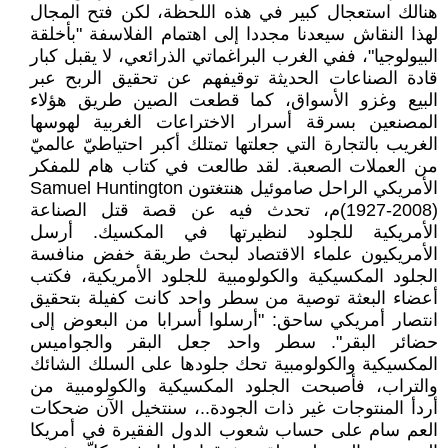
هنالك استعجال كبير في هذه اللحظة، لكن فتح المجال
لهذا النقاش سيعدنا مجددا إلى اهتمام الفلاسفة "بأخلقة
البيولوجيا"، ففي الغرب البراغماتي الذرائعي، لا يقبل كبار
قادة الصناعات الحديثة توقيفهم عن تحقيق الربح عبر
البيع وغزو الأسواق، كما قطعت الصين طريق هؤلاء
المصنعين بسرقة أسرار الاختراعات الغربية لهوسها
الغريب بالتجارة التي جعلتها تمتلك أكبر احتياطيّ عالميّ
من العملات الصعبة. لقد طالعت في كتاب هام للمفكر
الأمريكي الراحل صاموئيل هنتغتون Samuel Huntington
(1927-2008)م، تحدث فيه عن قصة قتل الصناعة
الأمريكية للجلود لنظيرتها في المكسيك. أرسل
الأمريكيون علماء الاقتصاد لبحث طريقة خفض منافسة
الجلود المكسيكية والكولومبية للجلود الأمريكية، فكتب
أعضاء البعثة توصية من سطر واحد كانت كفيلة بتحقيق
انتصار أمريكي ساحق: "أرسلوا أسرابا من البعوض إلى
حضائر البقر". سطر واحد جعل البقر والجواميس
المكسيكية والكولومبية تحك جلودها على السلك الشائك
والتراب، فأصبحت الجلود المكسيكية والكولومبية من
أردأ المنتوجات غير ذات الجودة..، سنتخيل الآن ضحكات
العم سام على حساب شعوب الدول الفقيرة في أمريكا