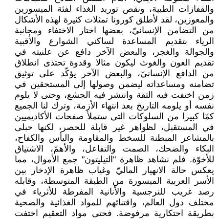
والقفازات الطبية، ونقص توريد الغذاء لفئة الميسورين
والمعوزين، لقد لأطلق كورونا تمثلات كثيرة لهذه الأشكال
من التضامن الإنسانيّ، بعضها اختار الاختفاء ومجانبة
الرياء بتقديم المساعدة لساكني الشوارع والأقبية
والجوالة والغجر، والبعض الآخر دافع عن علنيته في
تقديم العون والغوث ليكون مثالا وقدوة تحتذى انطلاق
من الدافع الإنسانيّ، والبعض الآخر يؤكّد على توثيق
تضامنه ومساعداته ليضمن وصولها إلى المستحقين في
زمن اختفت فيه الثقة وانتشر فيه الجشع، وحتى لا يلوم
نفسه أو يلومه التاريخ بعد انتهاء الأزمة، وترك لنا الجميع
كمّا كبيرا من السلوكات التي ستملأ صفحات الأكاديميين
في المستقبل، لظواهر غير قابلة للحصر، لكنها حبلى
بالمشاعر المبطنة للسخط والمقاومة واليأس والكفاح،
البكاء والضحك، الصمت والتفاعل، والأهمّ، الاشتياق
للأخوّة. فلم نشاهد ظاهرة "التيليتون" جمع الأموال، مما
يعكس حالة الانهيار الماليّ وغياب ظاهرة الإدخار بين
الأسر العربية الميسورة من الطبقة المتوسطة، وقابله
رصد غريب للنرجسية والأنانية المفرطة للأثرياء في
مختلف دول العالم، واقتنائهم للمواد الغذائية والصحية
بطريقة احتكارية مرفوضة. فحتى مواد التعقيم اختفت