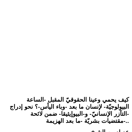
كيف يحمي وعينا الحقوقيّ المقبل -الساعة
البيولوجيّة- لإنسان ما بعد -وباء اليأس-؟ نحو إدراج
-التآزر الإنسانيّ- و-البيوإيثيقا- ضمن لائحة
مقتضيات بشريّة -ما بعد الهزيمة-..
عصام بن الشيخ