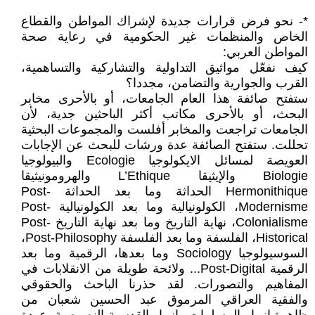
*- نحو فرض قرارات جديدة لإشراك المواطن والقطاع
الخاص والمنظمات غير الحكومية في رعاية صحة
المواطن العربي:
كيف نفعّل مواثيق التداولية والتشاركية والتساهمية،
القرب والجوارية والتضامن، مجددا؟
ستفتح صائفة هذا العام الجامعات، أو بالأحرى مخابر
البحث، أو بالأحرى مكاتب أكثر الباحثين جدية، لأن
الجامعات تراجعت والمخابر أفلست والمجموعات البحثية
تحللت. ستفتح الصائفة عدة ورشات للبحث عن الإجابات
العويصة لمسائل الايكولوجيا Ecologie والبيولوجيا
Biologie والإيثيقا L’Ethique والهرومونيثيقا
Hermonithique الحداثة وما بعد الحداثة Post-
Modernisme، الكولونيالية وما بعد الكولونيالية Post-
Colonialisme، نهاية التاريخ وما بعد نهاية التاريخ Post-
Historical، الفلسفة وما بعد الفلسفة Post-Philosophy،
السوسيولوجيا Sociology وما بعدها، الرقمية وما بعد
الرقمية Post-Digital... ولائحة طويلة من الانقلابات في
المفاهيم والتصورات. لقد حذرنا الباحث والحقوقي
والفقية العراقي المرموق عبد الحسين شعبان من