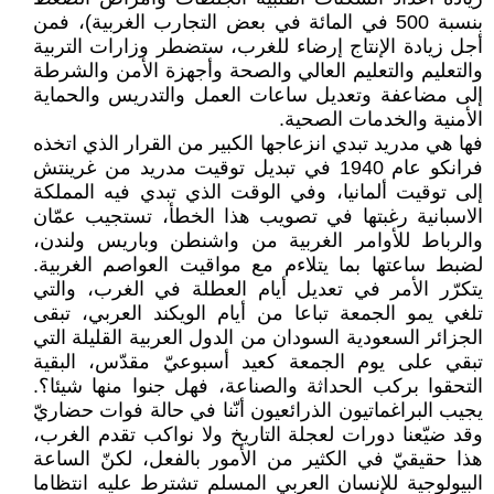
بنسبة 500 في المائة في بعض التجارب الغربية)، فمن
أجل زيادة الإنتاج إرضاء للغرب، ستضطر وزارات التربية
والتعليم والتعليم العالي والصحة وأجهزة الأمن والشرطة
إلى مضاعفة وتعديل ساعات العمل والتدريس والحماية
الأمنية والخدمات الصحية.
فها هي مدريد تبدي انزعاجها الكبير من القرار الذي اتخذه
فرانكو عام 1940 في تبديل توقيت مدريد من غرينتش
إلى توقيت ألمانيا، وفي الوقت الذي تبدي فيه المملكة
الاسبانية رغبتها في تصويب هذا الخطأ، تستجيب عمّان
والرباط للأوامر الغربية من واشنطن وباريس ولندن،
لضبط ساعتها بما يتلاءم مع مواقيت العواصم الغربية.
يتكرّر الأمر في تعديل أيام العطلة في الغرب، والتي
تلغي يمو الجمعة تباعا من أيام الويكند العربي، تبقى
الجزائر السعودية السودان من الدول العربية القليلة التي
تبقي على يوم الجمعة كعيد أسبوعيّ مقدّس، البقية
التحقوا بركب الحداثة والصناعة، فهل جنوا منها شيئا؟.
يجيب البراغماتيون الذرائعيون أنّنا في حالة فوات حضاريّ
وقد ضيّعنا دورات لعجلة التاريخ ولا نواكب تقدم الغرب،
هذا حقيقيّ في الكثير من الأمور بالفعل، لكنّ الساعة
البيولوجية للإنسان العربي المسلم تشترط عليه انتظاما