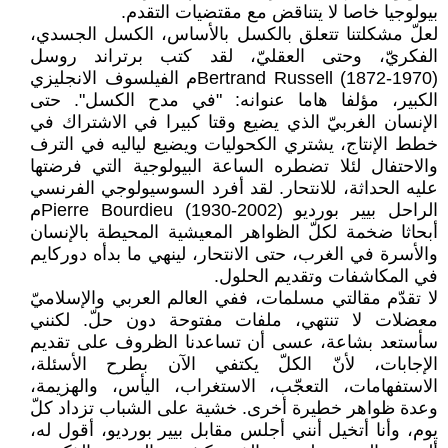
بيولوجيا خاصا لا يتناقض مع مقتضيات التقدم.
لعلّ مشكلتنا تتعلق بالكسل بالأساس، الكسل الجسدي،
الفكريّ، وحتى العقليّ، لقد كتب برتراند روسل
Bertrand Russell (1872-1970)م الفيلسوف الانجليزي
الكبير، مؤلفا هاما عنوانه: "في مدح الكسل". حتى
الإنسان الغربيّ الذي يضيع وقتا كبيرا في الاشتراك في
خطط الإنتاج، يشتري الكحوليات ويضيع لياليه في الترف
والاحتفال لئلا تضطره الساعة البيولوجية التي فرضتها
عليه الحداثة، للانتحار. لقد أفرد السوسيولوجي الفرنسي
الراحل بيير بورديو Pierre Bourdieu (1930-2002)م
أبحاثا ضخمة لكلّ الظواهر المعيشية المحيطة بالإنسان
والأسرة في الغرب، حتى الانتحار، لينهي ما بدأه دوركايم
في المكاشفات وتقديم الحلول.
لا تقدّم مقالتي مسلمات، ففي العالم العربي والإسلاميّ
معضلات لا تنتهي، ملفات مفتوحة دون حلّ. لكنني
سأستعد بشاعة، عسى أن تساعدنا الظروف على تقديم
الإجابات، لأنّ الكلّ يكتفي الآن بطرح الأسئلة،
الاستفهامات، التعجّب، الاستغراب، اليأس، والهزيمة،
وعدة ظواهر خطيرة أخرى. خشية على الشباب تزداد كلّ
يوم، وأنا أتخيل أنني أجلس مقابل بيير بورديو، أقول له،