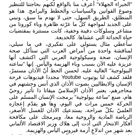
"الخبراء الجهلاء" أعرف منا بالواقع لكنهم بحاجتنا للتنظير
وصوغ القوانين والسياسات والخطط والبرامج. هذا هو
المنطلق، الطريق السهل، حتى لا نهدم ما سبق، ونبني
على الجديد لمواجهة كلّ ما عرّته ظاهرة وباء كورونا من
مشاعر وسلوكات دفينة وخفية، كانت مستترة بمقتضيات
حياة الحداثة التي عشناها. كالخديعة.
سأعطي مثال يستولي على تفكيري، في ما سيلي،
لمناقشة واحدة من أمراض العرب التي ستأكل صحة
الإنسان، صحة وسيكولوجية العربي التي اكتشف أنها
عزيزة عليه الآن بسبب وباء الهزيمة واليأس. إنها "ساعته
البيولوجية" الغالية عليه. لحسن الحظ أنّ الآذان مستمرّ،
فلقد كشف لنا يوتيوب Youtube مجددا فيديوهات فرحة
الإسبان والايطاليين بصوت الأذان الذي آنس وحشتهم في
محاجرهم، يعتبر الأذان الإسلاميّ ميقاتا ذا تأثير روحيّ
هام، صنع "ساعة بيولوجية" برمجت الإنسان المسلم على
الحركة خمس مرات في اليوم، وها هو يقدّم إعجازه
العلميّ بكلّ صراحة، يستدعيك الأذان للغسل الأصغر،
الرياضة المادية والروحية معا، ويبرمجك على مكافحة
أفكار الانتحار التي أدت إلى هلاك وزير الاقتصاد الألماني
بعد شهر من اندلاع أزمة فيروس اليأس والهزيمة.