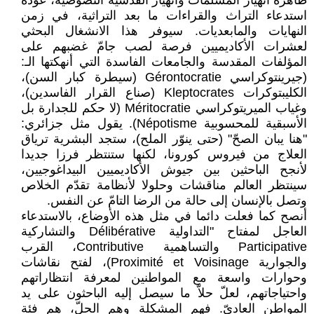
ظاهرة انهيار المسلمات وانهيار القدسية النصوصية، عودة
استدعاء التراث والقراءات ما بعد التراثية، في زمن
النهايات والمابعديات. سيوفر هذا الانشغال البحثي
لعشرات الأكاديميين فرصة لصب جامّ غضبهم على
المؤلفات المقدسة والجامعات الفاسدة التي أنهكتها الـ:
(جيرينتوكراسي Gérontocratie (سيطرة كبار السن)،
الكليبتوكرات Kleptocrates (صناع القرار الفاسدين)،
وغياب الميريتوكراسي Méritocratie (لا حكم للجدارة بل
الأسبقية للمحسوبية Népotisme). يقول مثل جزائري:
"هنا يبان الصحّ" (حتى ينوّر الملح)، ستجد البشرية ترياق
العلاج من فيروس كورونا، لكنها ستنتظر فرزا جديدا
لأنجح الباحثين بين جيوش الأكاديميين البيداغوجيين،
سينتظر العالم مناقشات وحلولا لأنظامة تقدّم الخلاص
وتصل بالإنسان إلى حالة من الرضا التامّ عن النفس.
أنصح كما فعلت دائما في مثل هذه الأوضاع، بالاستدعاء
العاجل لمفتاح "التداولية Délibérative والتشاركية
Participative والتساهمية Contributive، القرب
والجوارية Proximité et Voisinage)، لفتح نقاشات
وحوارات واسعة مع المواطنين لمعرفة انتظاراتهم
واحتياجاتهم، لعلّ حلاّ ما سيصل إليه الباحثون على يد
المواطن العاديّ. فهم المشكلة وهم الحلّ، هم فئة