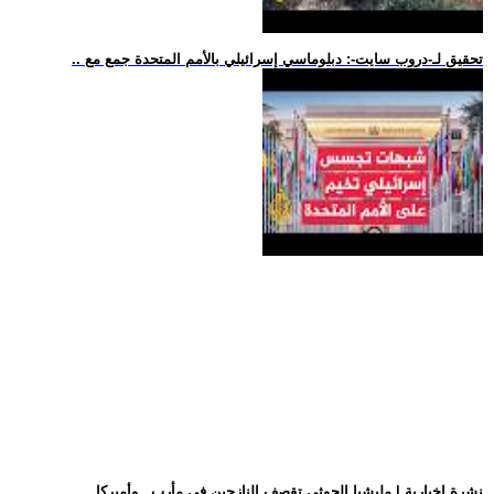
.. تحقيق لـ-دروب سايت-: دبلوماسي إسرائيلي بالأمم المتحدة جمع مع
.. نشرة إخبارية | مليشيا الحوثي تقصف النازحين في مأرب.. وأميركا