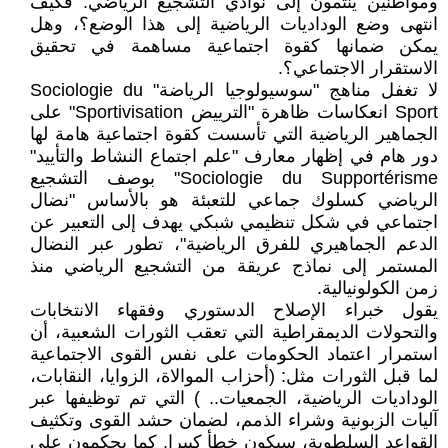
ومواطنين ينتمون إلى نوادي التشجيع الرياضي. فكيف
انتهى وضع الوداديات الرياضية إلى هذا الوضع؟، وهل
يمكن ضمانها كقوة اجتماعية مساهمة في تحقيق
الاستقرار الاجتماعي؟.
لا تغفل مناهج "سوسيولوجيا الرياضة" Sociologie du
Sport انعكاسات ظاهرة "الترييض Sportivisation" على
الجماهير الرياضية التي تأسست كقوة اجتماعية هامة لها
دور هام في إظهار معارف "علم اجتماع النشاط والتأييد"
Sociologie du Supportérisme" بوصف التشجيع
الرياضي كسلوك جماعي للتعبئة هو بالأساس "نضال
اجتماعي في شكل تنظيمي شبكي يهدف إلى التعبير عن
الدعم الجماهيري للفرق الرياضية"، تطور عبر النضال
المستمر إلى نماذج عريقة من التشجيع الرياضي منذ
زمن الكولونيالية.
يقول خبراء الإصلاح الدستوري وفقهاء الانتخابات
والتحولات الديمقراطية التي تعقب الثورات الشعبية، أن
استمرار اعتماد الحكومات على نفس القوى الاجتماعية
لما قبل الثورات مثل: (أحزاب الموالاة، الزوايا، النقابات،
الوداديات الرياضية، الجمعيات.. ) التي تم توظيفها عبر
آليات الزبونية وشراء الذمم، لضمان حشد القوى وتكثيف
القواعد السلطوية، سيكون خطأ كبيرا. كما يحكمون على