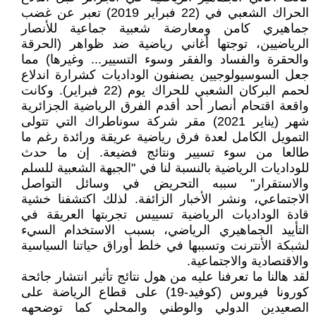
الحراك الشعبي في (22 فبراير 2019) تعبر عن غضب
جماهيري كامن ومعارضة شعبية جماعية للأنصار
الرياضيين، توجتها أغاني رياضية ضد ظواهر (الحرقة
والحقرة والفساد والفقر وسوء التسيير... وغيرها) مما
جعل السوسيولوجيين يصنفون الوداديات كشرارة اندلاع
لحمم البركان الشعبي للحراك يوم (22 فبراير). وكانت
واقعة اقتحام أنصار أحد أقدم الفرق الرياضية الجزائرية
شهر (يناير 2021) مقر شركة سوناطراك التي تتولى
التمويل الكامل لعدة فرق رياضية عريقة ورائدة رغم ما
طالعا من سوء تسيير ونتائج فضيعة. إن ما حدث
للوداديات الرياضية بالنسبة لنا في "الجبهة الشعبية للسلم
والاستقرار" سببه التحريض في وسائل التواصل
الاجتماعي، ونشر الأخبار الزائفة. لذلك اكتشفنا خشية
قادة الوداديات الرياضية تسييس تجربتها العريقة في
التأييد الجماهيري الرياضي، بسبب الاستخدام السيء
لشبكة الأنترنت وتسببها في خلط أوراق حياتنا السياسية
والاقتصادية والاجتماعية.
لقد هالنا ما تعرفنا عليه من هول نتائج تأثير انتشار جائحة
كورونا فيروس (كوفيد-19) على قطاع الرياضة على
الصعيدين الدولي والوطني والمحلي كما توضحهه