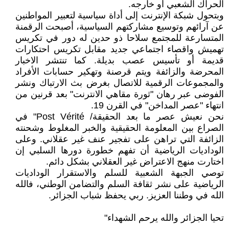
الحراك الشعبي أو خارجه.
وبتحول شبكة الإنترنت إلى أداة سياسية لتعبير المواطنين
عن آرائهم وتوسيع مشاركتهم السياسية، أصبحت الرقمنة
المتسارعة للمجتمع سلاحا ذو حدين له دور في تكريس
تهميش واقصاء اجتماعي جديد مقابل تكريس احتكارات
قديمة أو تأسيس عصب بديلة. كما تنتشر الاخبار
المحرضة والزائفة ويتم قرصنة وتهكير حسابات الأفراد
والمجموعات الرقمية للاتصال بغرض بث الارتباك ونشر
الفوضى عبر رهان "ثورة مقاهي الانترنت" بعد قرنين من
انتهاء "عصر المداخن" في القرن 19.
نحن نعيش عصر ما بعد الحقيقة/ Post Vérité" في
الصراع بين المعلومة الحقيقية والخبر المغلوط وشحنته
الزائفة التي تراهن على تفجير عنف غير عقلاني. وعلى
الوداديات الرياضية أن تفهم خطورة دورها السلبي إن
اختارت منهج الاعتراض غير العقلاني بشكل دائم.
توصي الجبهة الشعبية للسلم والاستقرار الوداديات
الرياضية على نشر ثقافة السلم والتضامن الوطني، فالله
الله في وطننا العزيز. ربي يحفظ شباب الجزائر.
تحيا الجزائر والله يرحم الشهداء"