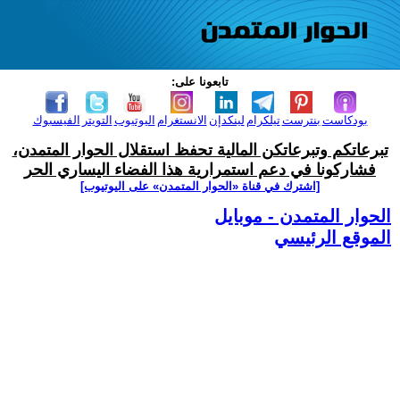
تابعونا على:
بودكاست
بنترست
تيلكرام
لينكدإن
الانستغرام
اليوتيوب
التويتر
الفيسبوك
تبرعاتكم وتبرعاتكن المالية تحفظ استقلال الحوار المتمدن،
فشاركونا في دعم استمرارية هذا الفضاء اليساري الحر
[اشترك في قناة ‫«الحوار المتمدن» على اليوتيوب]
الحوار المتمدن - موبايل
الموقع الرئيسي