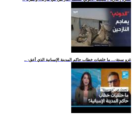
.. -غزو سبتة-... ما خلفيات خطاب حاكم المدينة الإسبانية الذي أعق