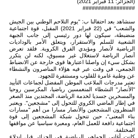
(الجزائر: 11 فبراير 2021)
#################
سنشاهد بعد احتفالنا ب: "يوم التلاحم الوطني بين الجيش
والشعب" في (22 فبراير 2021) المقبل، قوة اجتماعية
منضبطة، سيكون لها دور رئيسي إلى جانب الجبهة
الشعبية للسلم والاستقرار، ويتعلق الأمر بالوداديات
الرياضية لأنصار ومؤيدي الفرق الكروية. فلقد تعرض
أنصار الرياضة لاستغلال غير مسبوق، لكنه لن يتكرر
بشكل سيء إن واصلنا اعتبارها قوى خارجة عن الانضباط
الجمعي، في وقت عبر فيه هؤلاء المناصرون والنشطاء
عن وطنية غامرة للقلوب ومستنفرة للجهود.
تعتبر مدرجات الملاعب الموطن المفضل لجماعات التأييد
"الأنصار" النشطاء المنغمسين رياضيا، المكرسين روحيا
والمسخرين جسديا لخدمة الرياضة، المجندين منذ الصغر
في إطار الماضي الكروي للتحول إلى "مشجعين". ويعتبر
المنظرون المشجعين والأنصار مسارا من أهم "مسارات
بناء المعنى"، حين تتحول شبكة المشجعين إلى قوة
اجتماعية دافعة للعمل العام، ومعبرة سياسيا عن مواقفها
المختلفة.
كانت أغاني الجماهير الرياضية في الجزائر قبل اندلاع