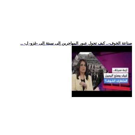
.. -صناعة الخوف-.. كيف تحول عبور المهاجرين إلى سبتة إلى -غزو- ل