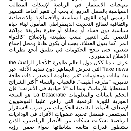
منهجيات الاستثمار في الرياضة لإسكات المطالب
السياسية بالفشل الذريع. إذ يجب أن تتغير أنماط التسيير
الرسمي لهذه القوى السياسية والاجتماعية والاقتصادية
والثقافية لصالح التحديث الديمقراطي المأمول لبناء حياة
سياسية دون فساد أو محاباة أو حقرة بطريقة مواكبة
للعصر. لكن التغيير صعب بطبيعته والإصلاح "كالدواء
المر" كما يقول العقلاء، يجب أن يكون هادئا ومحل إجماع
شعبي، حتى تنجح الحكومات في تطبيق أنجع نظريات
الإصلاح الدستوري.
عرف بلدنا ككل دول العالم ظاهرة "الأخبار الزائفة/ the
fake news" التي تحرض الجماهير دون تقديم الأدلة، عبر
بث بيانات ومعلومات "غير معلومة المصدر"، ذات طاقة
تدميرية "مفرغة القيمة". فالشباب والنساء "أكثر الشرائح
استقطابا للأزمات"، وبما أنه "لا حيادية في الأنترنت" فإن
الحكم بالبيانات والمعلومات La Datacratie هو النتيجة
الفورية للثورة الرقمية التي راهن عليها الفوضويون
لإضعاف الأنماط التقليدية الحكومات عبر ضرب الاستقرار
المجتمعي. فبفضل تجديد عضويات الأفراد في الوداديات
الرياضية تشكلت شبكات من الأنصار الرياضيين، الذين
ستتطور قدرات متابعة نشاطاتها سواء ضمن رؤية