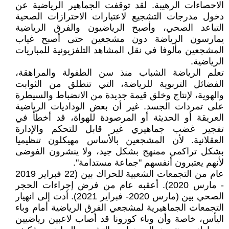
الاحصاءات الرهيبة. لقد توقفت الجماهير الرياضية عن
دخول مدرجات التشجيع لاعتبارات الاحترازات الصحية
التباعد الصحي، وأصبح الرياضيون والفرق الرياضية
يمارسون الرياضة دون مشجعين حتى أصبح غياب
المشجعين مألوفا في نقل المشاهد التلفزيونية للمباريات
الرياضية.
تعلم الرياضة الشباب منذ سن الطفولة والمراهقة،
الفضائل التربوية للرياضة، التي تنطلق من الثوابت
والهوية، لإنتاج وخلق قيمة جديدة من الانضباط والسيطرة
على تمردات الجسد. غير أن بعض الوداديات الرياضية
العريقة أو الحديثة أو المرصودة للهواة، قد أخطأ في
تفجير غضب جماهيري غير قابل للتحكم والإدارة
العقلانية. لأن المشجعين بالأساس مهيكلون تنظيميا
بشكل تراكمي ممنهج بشكل جيد، ولا ينشرون الفوضى
لأنهم يعتبرون أنفسهم "جماعة مستدامة".
عام من التجمعات الشعبية للحراك بين (22 فبراير 2019
- مارس 2020). أعقبه عام من فرض إجراءات الحجر
الصحي بين (مارس 2020- فبراير 2021). أدت إلى انهيار
التجمعات الجماهيرية لمشجعي الفرق الرياضية أمام وباء
اليأس، خاصة وأن وباء كورونا قد أصاب لاعبين رياضيين