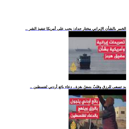
.. الخبير بالشأن الإيراني مختار حداد: يجب على أمريكا تنفيذ الشر
.. يد تسعى للرزق وقلبٌ ينبضُ بغزة.. دعاء بائع أردني لفسطين