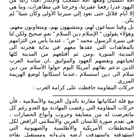
آفة النسيان ومعها آفة الشجب والإنكار ،فإذا رأينا من
اليهود غدرا رفعنا عقيرتنا، وخرجنا في مظاهرات، وما هي
إلا أيام قلائل حتى نعود إلي سيرتنا الأولى وكأن شيئا ً لم
يكن .
بل وفينا سماعون لهم، ومتشبهون بهم، ومتعاونون معهم،
وهؤلاء يقولون " الإسلام دين السلام " نعم صحيح ولكن لنا
في سيرة الرسول محمد " ص" ، عندما يأس من التزامهم
بالمعاهدات التي عقدها معهم في بداية هجرته الى
المدينة المنورة ،ومن ثم أقتلعهم من المدينة كلها
لخيانتهم ونقضهم العهود والمواثيق ،ان ساسة العرب
الذين تدعم بقائهم أمريكا اليوم حولوا الأسلام من دين
سلام الى دين استسلام ،عندما استكانوا لوضع الهزيمة
المزري .
حركات المقاومة حافظت على كرامة العرب :
ـــــــــــــــــــــــــــــــــــــــــــــــــــــ
مع قلة امكانياتها مقارنة بالدول العربية والأسلامية ، فأن
حركات المقاومة التي رفضت المهادنة مع العدو رغم كل
ماتعرضت له من مضايقة وحروب وأنواع الحصارات ،
هي تقدم صورة للأنسان العربي والأسلامي الرافض لكل
المخططات الأمريكية والأطلسية والصهيونية التي
استهدفته واستهدفت أرضه وثرواته ومستقبل بقاءه