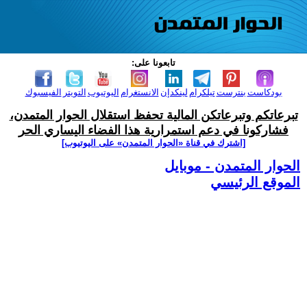
تابعونا على:
بودكاست
بنترست
تيلكرام
لينكدإن
الانستغرام
اليوتيوب
التويتر
الفيسبوك
تبرعاتكم وتبرعاتكن المالية تحفظ استقلال الحوار المتمدن،
فشاركونا في دعم استمرارية هذا الفضاء اليساري الحر
[اشترك في قناة ‫«الحوار المتمدن» على اليوتيوب]
الحوار المتمدن - موبايل
الموقع الرئيسي