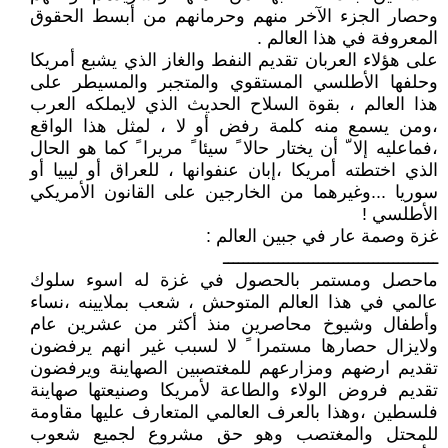
وحصار الجزء الآخر منهم وحرمانهم من أبسط الحقوق
المعروفة في هذا العالم .
على هؤلاء العربان تقديم النفط والغاز الذي يشبع أمريكا
وحلفها الأطلسي المستقوي والمتجبر والمسيطر على
هذا العالم ، بقوة السلاح الحديث الذي لايملكه العرب
،ومن يسمع منه كلمة رفض أو لا ، لمثل هذا الواقع
،فماعليه إلا ّ أن يختار حالا ً سيئا ً مريرا ً كما هو الحال
الذي اختطته أمريكا ،إبان عنفوانها ، للعراق أو ليبيا أو
سوريا ...وغيرهما من الخارجين على القانون الأمريكي
الأطلسي !
غزة وصمة عار في جبين العالم :
ـــــــــــــــــــــــــــــــــــــــــــ
ماحصل ومستمر بالحصول في غزة له اسوء سلوك
عالمي في هذا العالم المتوحش ، شعب بملايينه ،نساء
وأطفال وشيوخ محاصرين منذ أكثر من عشرين عام
ولايزال حصارها مستمرا ً لا لسبب غير انهم يرفضون
تقديم ارضهم ومزارعهم للمغتصبين الصهاينة ويرفضون
تقديم فروض الولاء والطاعة لأمريكا وصنيعتها صهاينة
فلسطين ،وهذا بالعرف العالمي المتعارف عليها مقاومة
للمحتل والمغتصب وهو حق مشروع لجميع شعوب