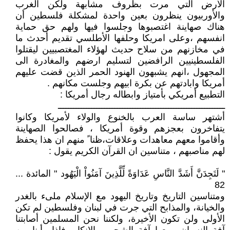
الأرض التي مرت بظروف مشابهة ولكن الغرب
والأوربيون ينظرون بعين واحدة لمشكلة فلسطين أن
هناك صهاينة اغتصبوها وجلسوا فيها ولهم حق حماية
انفسهم ،وعلى امريكا وحلفها الأطلسي تقديم أحدث ما
في مخازنهم من سلاح حديث لهؤلاء المغتصبيين ليقتلوا
الفلسطينيين الرافضين لتسليم ارضهم والمغادرة الى
المجهول ،انهم يشبهون الهنود الحمر الذين قضت عليهم
أمريكا وابادتهم عن بكرة ابيهم وجلست مكانهم .
التطبيع أمريكي بأمتياز وابطاله رجال أمريكا :
ـــــــــــــــــــــــــــــــــــــــــــــــــــــــــــــــــ
أشتهر ساسة العرب بالخنوع والولاء لأمريكا وكانوا
يتفاخرون بعجزهم وقوة أمريكا ، فصالحوا الصهاينة
وأقاموا معهم معاهدات وعلاقات،ظنا ً منهم ان هذا يحفظ
لهم مناصبهم ، متناسين ان القرآن الكريم يقول :
" لَتَجِدَنَّ أَشَدَّ النَّاسِ عَدَاوَةً لِّلَّذِينَ آمَنُواْ الْيَهُود " المائدة ...
82
ومتناسين التاريخ وتاريخ اليهود مع الإسلام ملىء بالغدر
والخيانة، والمذابح التي جرت في لبنان وفلسطين لم تكن
الأولى ولن تكون الأخيرة، ولكننا نحن المسلمين أصابتنا