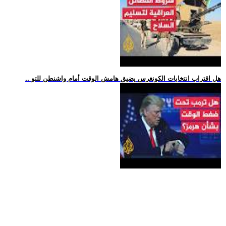
.. هل اقتراب انتخابات الكونغرس يضيق هامش الوقت أمام واشنطن للتو