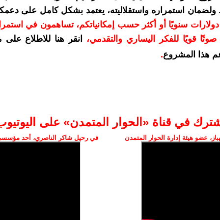
. ولضمان استمراره واستقلاليته، يعتمد بشكل كامل على دعمك
دعمكم بمبلغ 10 دولارات سنويًا أو أكثر حسب إمكانياتكم، تساهمون في استم
وتًا قويًا للفكر اليساري والتقدمي
،
انقر هنا للاطلاع على 
م هذا المشروع
.
شترك في قناة «الحوار المتمدن» على اليوتيوب
ز، عضو هيئة إدارة الحوار المتمدن
في رحيل شاكر الناصري، أحد مؤسسي 