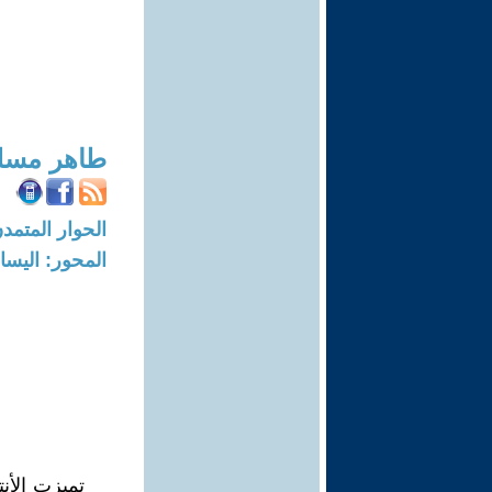
طاهر مسلم
الحوار المتمدن-العدد: 7046 - 21
المحور: اليسا
تميزت الأنت