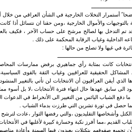
ـــــــــــــــــــــــــــ
حا ً أستمرار التخلات الخارجية في الشأن العراقي من خلال
بالتوجيهات والأموال الخارجية ،ومن حقنا ان نتسائل أذا كانت ا
قد تم التدخل بها لصالح مرشح على حساب الآخر ، فكيف بال
ه الداخلية وغياب الرقابة المحكمة على ذلك .
رة في غيها ولا تصلح من حالها :
ــــــــــــــــــــــــــــــــــــــــــــــــــ
انتخابات كانت بمثابة رأي جماهيري برفض ممارسات المحا
 المشاكل الحقيقية للعراقيين وغياب الثقة بالقوى السياسية،
الذي أيقن العراقيون أن الانتخابات لن تأتي بالتغيير المنشود
د الى سابق عهدها حال انتهاء فترة الأنتخابات ،لا بل أسوء مم
 ما دفع الشباب اليائس من التغيير الى الأنخراط في الدعوات ا
ا حصل في ثورة تشرين التي طرزت بدماء الشباب .
لكتل وأشخاصها التقليديون ،والتي رفضها الثوار ،عادت لترشح
اب القديم ،مما أفرز نكبة وخسارة كبيرة لأغلبها في الأنتخابات
أن تجميع صفوفهم بتكتلات يعيدون فيها الهيمنة وأعادة مناصبه