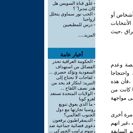
-
غلق قناة السويس هل
كان مدبرا ً ؟
-
الحب نور سماوي يتخلل
 أشخاص أو
ارواحنا
لأنتخابات
-
درس للمطبعيين
عراق ،حيث
المزيد.....
أخبار عامة
-
الحكومة العراقية تحذر
صصة وعدم
الفصائل من استهداف
السعودية وتؤكد حصري ...
 واحتجاجا
-
لقاحات لا تحتاج إلى
 ،فأن هذه
التبريد: ابتكار قد يحد من
هدر نصف اللقاح ...
ا كانت من
-
الولايات المتحدة تستعد
لى مواجهة
لغزو كوبا
-
ما الذي يعوق تنويع
روسيا تجارتها مع دول
 مرة أخرى
الجنوب العالمي؟
-
الديمقراطيون يرفعون
 ،غير انهم
دعوى قضائية جماعية ضد
م السابقة
رسوم ترامب الجمركي ...