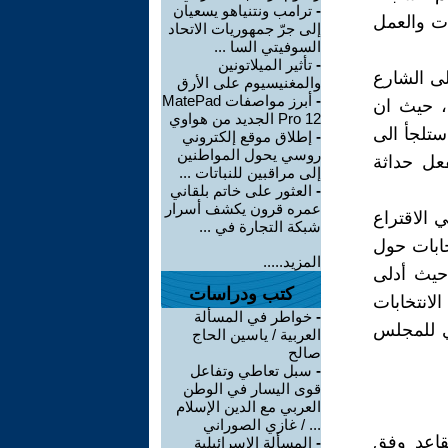
-
ترامب ونتنياهو يسعيان
ات والعمل
إلى جرّ جمهوريات الاتحاد
السوفيتي السا ...
-
تأثير الميلاتونين
لى الشارع
والمغنيسيوم على الأرق
-
أبرز مواصفات MatePad
 انتفاضة جديدة أكثر شدة وتصادماً عما حصل في 2019 و2020 ، حيث ان
Pro 12 الجديد من هواوي
 ستلجأ الى
-
إطلاق موقع إلكتروني
روسي يحول المواطنين
عل حداثة
إلى مراقبين للنباتات ...
-
العثور على خاتم بلقاني
عمره قرون يكشف أسرار
 الاقتراع
شبكة التجارة في ...
تخابات حول
المزيد.....
 هذه النسبة ومدى تطابقها مع الواقع في يوم 10 /10 ،حيث أدلى
كتب ودراسات
 من بين 3200 مرشح في الانتخابات
-
خواطر في المسألة
ي للمجلس
العربية / ياسين الحاج
صالح
-
سبل تعاطي وتفاعل
قوى اليسار في الوطن
العربي مع الدين الإسلام
... / غازي الصوراني
قاعد وفق
-
المسألة الإسرائيلية