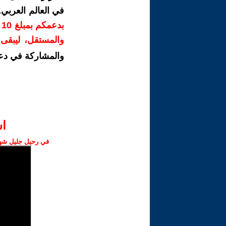
في العالم العربي
ب
والمستقل، ليبقى ص
والمشاركة في دع
ا‫
في رحيل جليل شهبا