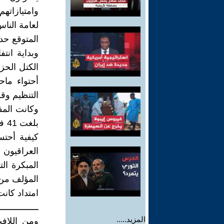
وامتيازاته
لعامة الناس
المتوقع حد
الكتل الحزب
أحتواء ما
التنظيم وقل
وكانت المف
بل
المبكرة ال
المؤلف من 329 مقعدا
امتداد كانت 
ــــــــــــــــ
المزيد.....
ومن اللاف