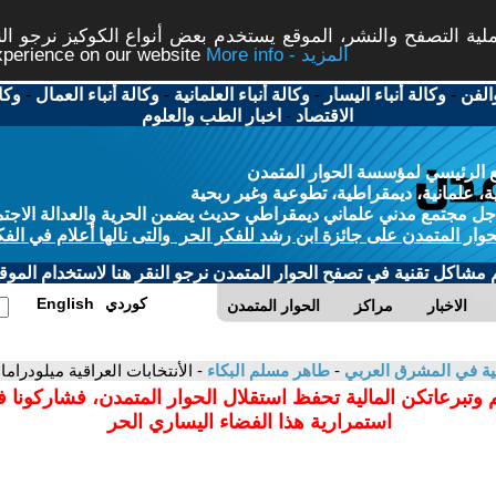
ة التصفح والنشر، الموقع يستخدم بعض أنواع الكوكيز نرجو النق
More info - المزيد
experience on our website
الفن
-
وكالة أنباء اليسار
-
وكالة أنباء العلمانية
-
وكالة أنباء العمال
-
وكا
الاقتصاد
-
اخبار الطب والعلوم
 الرئيسي لمؤسسة الحوار المتمدن
، علمانية، ديمقراطية، تطوعية وغير ربحية
ل مجتمع مدني علماني ديمقراطي حديث يضمن الحرية والعدالة الاجتم
حوار المتمدن على جائزة ابن رشد للفكر الحر والتى نالها أعلام في الفك
م مشاكل تقنية في تصفح الحوار المتمدن نرجو النقر هنا لاستخدام الموقع
كوردي
English
الاخبار
مراكز
الحوار المتمدن
انية في المشرق العربي
-
طاهر مسلم البكاء
- الأنتخابات العراقية ميلودراما 
 وتبرعاتكن المالية تحفظ استقلال الحوار المتمدن، فشاركونا 
استمرارية هذا الفضاء اليساري الحر