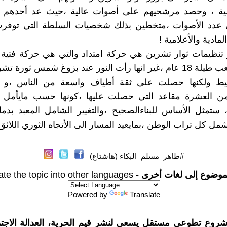
أولية ، وحصد مرشحيهم على أصوات عالية ،حيث عد أحدهم ثا
 عدد الأصوات ،متخطين بذلك شخصيات السلطة التي توفر
لمادية والأعلامية !
تنظيمات ثوار تشرين هي حركة امتداد والتي هي حركة فتية
ت النور عند بزوغ شمس ثورة تشرين .
ط ولكنها حصلت على ثقة أطياف واسعة من الناس ،و ه
 من العشرة مقاعد التي حصلت عليها ،كونها حسب مايأمل ا
، ستمثل الأساس للبناءالصحيح ،والتغيير الشامل المعبد بدما
ل كل تراب الوطن ،بمايعيد المسار الى الأتجاه الثوري اللائق 
#طاهر_مسلم_البكاء (هاشتاغ)
موضوع إلى لغات أخرى -
ate the topic into other languages
Powered by
Translate
شروع تطوعي مستقل يسعى لنشر قيم الحرية، العدالة الاجتم