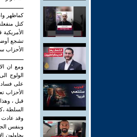
ــــــــــــــــ
كماظهر واض
كتل منفعلة 
الأمريكية 
تشجع أوضاع
الأحزاب سائ
ــــــــــــــــ
ومع ان ال
الولوج الى
على فسادها 
الأحزاب تعو
قبل ، وهذا
السلطة ،كم
وقد عادت ا
وبنفس الجلب
يحاولون ال