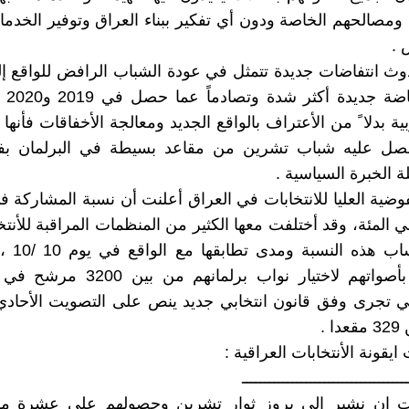
م ومصالحهم الخاصة ودون أي تفكير ببناء العراق وتوفير الخدم
 .
وث انتفاضات جديدة تتمثل في عودة الشباب الرافض للواقع إ
وبداية
ية بدلا ً من الأعتراف بالواقع الجديد ومعالجة الأخفاقات فأنها
حصل عليه شباب تشرين من مقاعد بسيطة في البرلمان بف
ة الخبرة السياسية .
وضية العليا للانتخابات في العراق أعلنت أن نسبة المشاركة في
غت 41 في المئة، وقد أختلفت معها الكثير من المنظمات المراقبة للأن
كيفية أحتساب
العراقيون بأصواتهم لاختيار نواب برلمانهم
تي تجرى وفق قانون انتخابي جديد ينص على التصويت الأحاد
 .
ايقونة الأنتخابات العراقية :
ــــــــــــــــــــــــــــــــــــ
ت ان نشير الى بروز ثوار تشرين وحصولهم على عشرة م