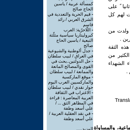
كمسألة عربية / ياسين
نيا ً على
الحاج صالح
ت لهم كل
-
قيم الحرية والتعددية في
الشرق العربي / رائد
قاسم
-
اللّاحرّية: العرب
 ولدت من
كبروليتاريا سياسية مثلّثة
التبعية / ياسين الحاج
صالح
ذه الثقة
-
جدل ألوطنية والشيوعية
لكثير من
في العراق / لبيب سلطان
-
حل الدولتين..بحث في
ء الشهداء
القوى والمصالح المانعة
.
والممانعة / لبيب سلطان
-
موقع الماركسية
والماركسيين العرب اليوم
حوار نقدي / لبيب سلطان
-
الاغتراب في الثقافة
العربية المعاصرة : قراءة
Transl
في المظاهر الثق ... /
علي أسعد وطفة
-
في نقد العقلية العربية /
علي أسعد وطفة
اعية، والمساواة
المزيد.....