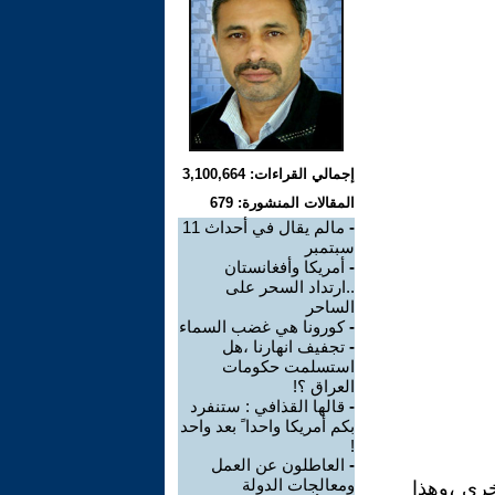
إجمالي القراءات: 3,100,664
المقالات المنشورة: 679
-
مالم يقال في أحداث 11
سبتمبر
-
أمريكا وأفغانستان
..ارتداد السحر على
الساحر
-
كورونا هي غضب السماء
-
تجفيف انهارنا ،هل
استسلمت حكومات
العراق ؟!
-
قالها القذافي : ستنفرد
بكم أمريكا واحدا ً بعد واحد
!
-
العاطلون عن العمل
ومعالجات الدولة
أخرى ،وهذا