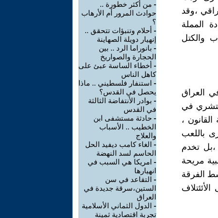
-
من أكثر خطورة ..
لشارع العراقي ،وقد
حوادث المرور أم الأرهاب
؟
ة المملة
-
أحلام وتنبؤات تتحقق ..
ب والكتل
إنهيار دويلة الصهاينة
-
بانوراما الرد .. بين
الحجارة والصواريخ
-
أخطاء الساسة عبئ على
كاهل الناس
-
استنفار فلسطيني .. ماذا
ي العراق
يحصل في القدس؟
-
بوادر الأنتفاضة الثالثة
مستشري في
في القدس
-
حادثة مستشفى ابن
القانون ،
الخطيب .. الأسباب
رى باللعب
والعلاج
-
الغاء كامب ديفيد الحل
،بل تخدم
الحاسم لسد النهضة
 أغلبية مريحة
-
امريكا هي السبب في
انهيارها
سط الفرقة
-
التقاعد في سن
الأئئتلاف
الستين،سرقة جديدة في
العراق
-
الدول الثماني الأسلامية
تجربة اقتصادية ثمينة