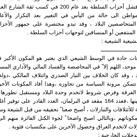
يرجع الى فشل أحزاب السلطة بعد عام 200 في كسب ثقة ا
واطن الى حالة من اليأس في التغيير بعد التكرار والأعاد
لمتحاصصين البلاد ، وقد تبدو مختصرة على جمهور الأحزا
 المنتفعين أو المنساقين لتوجهات أحزاب السلطة .
شيعية الشيعية :
ـــــــــــــــــــــــ
ات حادة في الوسط الشيعي الذي يعتبر هو المكون الأكبر ف
 موحد، اللهم إلا ّ في المحاصصة والفساد المالي والأداري ال
 ، وقد كان الخلاف بين التيار الصدري وائتلاف المالكي ،دولة 
تتمكن مرونة السياسة من تجاوزه ،وهذا أفاد المكونات الأخ
 الفرقة وفرض شروط لاتخدم وحدة البلاد ومستقبل تطورها 
مكونات بعينها ،فعدد 164 مقعد في البرلمان، العدد القادر على توفير
للأئتلافات والتنازلات ، أصبح صعبا ً تحقيقه من قبل الشيعة و
وناتهم ،وبالتالي اصبح واضحا ً لجوء الكتل الفائزة منهم الى 
زلات لاتخدم العراق وحصول الآخرين على مكتسبات فئوية .
دخلات الخارجية :