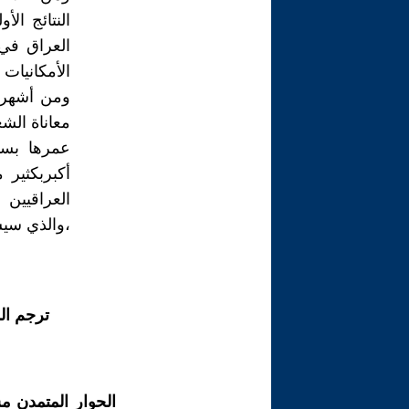
النتائج ال
العراق في
الأمكانيات ا
ومن أشهر 
معاناة الشعب طيلة 18 عام ،غير انها رأ
عمرها بسي
أكبربكثير
العراقيين 
،والذي سيشم
ترجم ال
الحوار المتمدن م