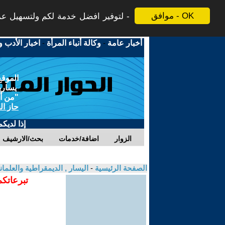
موافق - OK
لتوفير افضل خدمة لكم ولتسهيل عملي
أخبار عامة
-
وكالة أنباء المرأة
-
اخبار الأدب و
الموقع
يسارية
"من أج
حاز ال
إذا لديك
الزوار
اضافة/خدمات
بحث/الارشيف
الصفحة الرئيسية
-
اليسار , الديمقراطية والعلم
تبرعاتكم