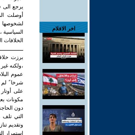
أوصلت الم
لشخوصها ا
اخر الافلام
السياسية ،
الخلافات ال
ــــــــــــــــ
برزت خلاف
،ولكنه غير
عموم البلاد
شرخا ً لم 
على أوتار
دون الحاجة 
التي تلف مك
وتقديم تنا
استمرار الت