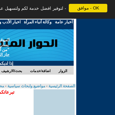
موافق - OK
لتوفير افضل خدمة لكم ولتسهيل عملي
أخبار عامة
-
وكالة أنباء المرأة
-
اخبار الأدب و
الموقع
يسارية
"من أج
حاز ال
إذا لديك
الزوار
اضافة/خدمات
بحث/الارشيف
الصفحة الرئيسية
-
مواضيع وابحاث سياسية
-
محم
تبرعاتكم