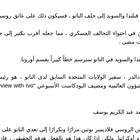
فنلندا والسويد إلى حلف الناتو ، فسيكون ذلك على عاتق روسيا
في احتواء التحالف العسكري ، مما جعله أقرب بكثير إلى ح
ت مضى .
ا والسويد في الناتو سترسم خطاً كبيراً يقسم أوروبا.
دالدر ، سفير الولايات المتحدة السابق لدى الناتو ، هو 
شيكاغو للشؤون العالمية ومضيف البودكاست الأ
د عبد الكريم يوسف
 الروسي فلاديمير بوتين مرارًا وتكرارًا إلى تعدي الناتو على 
أوكرانيا. ولكن إذا كان هذا هو بالفعل هدفه الحقيقي ، فإن