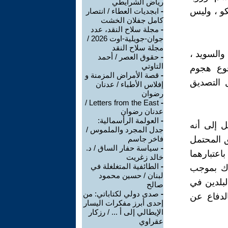
رياض الشرايطي
كو ، وليس
-
ابجديات العطاء / انتصار
كامل جفلان الخشت
-
مجلة سلاح النقد، عدد
جوان-جويلية-اوت 2026 /
مجلة سلاح النقد
والسويد ،
-
حقوق العصر / أحمد
التاوتي
وقوع هجوم
-
قصة الأمراض المزمنة و
 التصديق
إفلاس الأطباء / عدنان
رضوان
Letters from the East /
-
عدنان رضوان
-
العولمة الرأسمالية:
ل إلى أنه
جدل المجرد والملموس /
يق المحتمل
فاخر جاسم
-
سياسة حفار الساق / د.
اعتبارهما
خالد زغريت
-
الطائفية المتغلغلة في
رك بموجب
لبنان / حسين محمود
لبلدين في
صالح
-
صدى دولي لكتاباتي: من
لدفاع عن
إحدى أبرز مفكرات اليسار
الإيطالي إلى أ ... / رزكار
عقراوي