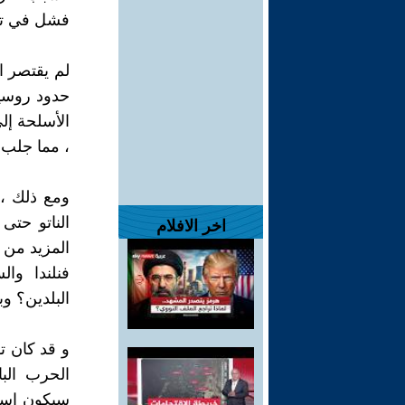
فشل في تح
لم يقتصر ا
حدود روسيا
الأسلحة إل
، مما جلب ا
ومع ذلك ،
الناتو حت
اخر الافلام
المزيد من ا
فنلندا وا
البلدين؟ و
و قد كان ت
الحرب البا
سيكون استف