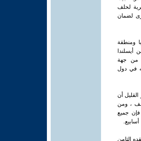
رية لحلف
رى لضمان
ا ومنطقة
 أيسلندا
ا من جهة
ه في دول
القليل أن
لحلف ، ومن
 فإن جميع
أسابيع.
قده الثامن