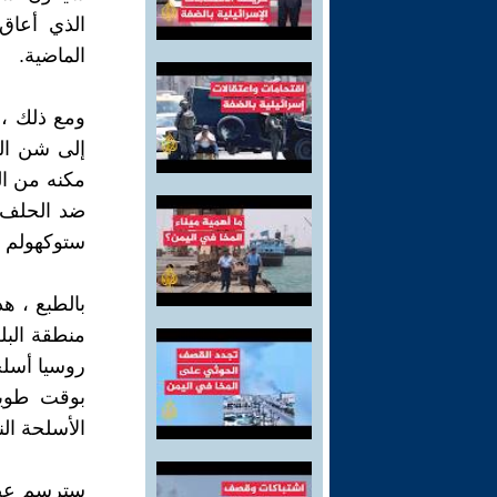
الذي أعاق
الماضية.
ومع ذلك ، 
إلى شن الح
مكنه من الغ
ضد الحلف ب
ستوكهولم 
بالطبع ، ه
منطقة البل
روسيا أسلح
بوقت طويل
الأسلحة ال
سترسم عضوي