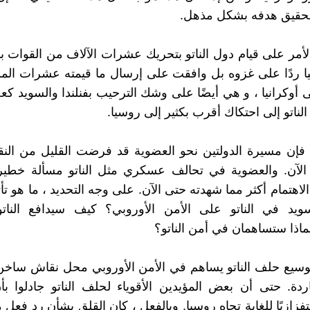
قيق هدفه بشكل مذهل.
لأمر على قيام دول الناتو بتحريك عشرات الآلاف من القوات 
 ردًا على غزوه بل وافقت على إرسال ما قيمته عشرات المل
ى أوكرانيا ، و هي أيضًا على وشك الترحيب بفنلندا والسويد ك
لناتو إلى احتكاك أقرب بكثير إلى روسيا.
 فإن مسيرة الدولتين نحو العضوية قد فرضت القليل من الن
ى الآن. والعضوية في تحالف عسكري مثل الناتو مسألة خطي
لاهتمام أكثر مما شهدته حتى الآن. على وجه التحديد ، ما هو تأ
لسويد في الناتو على الأمن الأوروبي؟ كيف سيدافع النات
بماذا ستساهمان في أمن الناتو؟
وسيع حلف الناتو يساهم في الأمن الأوروبي محل نقاش ساخن 
ردة. حتى أن بعض المؤيدين الأقوياء لحلف الناتو جادلوا بأ
زازيًا للغاية تجاه روسيا. وبالفعل ، كان القلق بشأن رد فعل