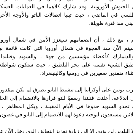
الجيوش الأوروبية. وقد شارك كلاهما في العمليات العسك
لسي في الماضي ، حيث تبنيا اتصالات الناتو والأوجه الأخ
يني منذ فترة طويلة.
م ، مع ذلك ، أن انضمامهم سيعزز الأمن في شمال أوروب
يتم الآن سد الفجوة في شمال أوروبا التي كانت قائمة بين
والدنمارك كأعضاء مؤسسين من جهة ، والسويد وفنلند
طبق الشيء نفسه على بحر البلطيق ، حيث ستكون شواطئ
ستثناء منفذين صغيرين في روسيا وكالينينغراد.
ب بوتين على أوكرانيا إلى تنشيط الناتو بطرق لم يكن بمقدور 
بل اندلاعه. أعلنت فنلندا رسميًا للتو قرارها بالانضمام إلى ا
 تحذو السويد حذوها في الأيام المقبلة ، وبكل المظاهر ،
لاثين مستعدون لتوجيه دعوة لهم للانضمام إلى الناتو في غضون 
البلدين لن يؤدي إلا إلى زيادة تعزيز التحالف الذي دخل الآن ع