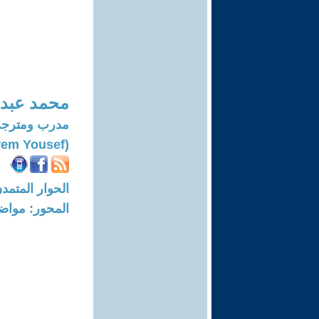
محمد عبد 
مدرب ومترجم
(Mohammad Abdul-karem Yousef)
الحوار المتمدن-العدد: 7298 - 2
المحور: مواض