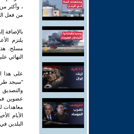
، وأكثر من
من فعل النا
بالإضافة إل
يلتزم الأع
مسلح. هذا
النهائي عل
على هذا ال
"سيجد طرقًا
والتصديق ال
عضوين في ا
معاهدات لش
الأيام الأ
البلدين في