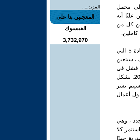
 على محمل
المزيد.....
علنًا أنه
المعجبين بنا على
 عن كل من
الفيسبوك
كاملين.
3,732,970
بصفتهما عضوين كاملي العضوية ، سيتم تغطية كلا البلدين بموجب المادة 5 التي
 ، سيتعين
ر فشل في
القيام به لسنوات عديدة بعد انضمام دول البلطيق إلى الناتو في عام 2004. بشكل
 سيتم نشر
ول أعمال
جدد ، وهي
ستثمر كلا
ربة جيدًا