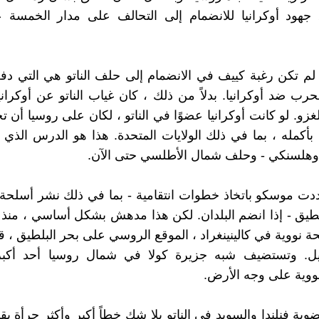
 جهود أوكرانيا للانضمام إلى التحالف على مدار الخمسة ع
لم تكن رغبة كييف في الانضمام إلى حلف الناتو هي التي د
رب ضد أوكرانيا. بدلاً من ذلك ، كان غياب الناتو عن أوكراني
زو. لو كانت أوكرانيا عضوًا في الناتو ، لكان على روسيا أن ت
أكمله ، بما في ذلك الولايات المتحدة. هذا هو الدرس الذي
وهلسنكي - وحلف شمال الأطلسي حتى الآن.
ددت موسكو باتخاذ خطوات انتقامية - بما في ذلك نشر أسلحة
طيق - إذا انضم البلدان. لكن هذا مدهش بشكل أساسي ، منذ
ة نووية في كالينينغراد ، الموقع الروسي على بحر البلطيق ، 
. وتستضيف شبه جزيرة كولا في شمال روسيا أحد أكبر
نووية على وجه الأرض.
ة فنلندا والسويد في الناتو بلا شك خطاً أكبر وأكثر جرأة يق