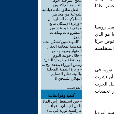
نتائج المرحلة الأولى
للتنسيق الإلكترون ...
شر عامًا
-
النقل تطلق مادة فيلمية
للتوعية من مخاطر
السلوكيات السلبية ال ...
-
وزيرة الإسكان تتابع
فعت روسيا
موقف تنفيذ عدد من
المشروعات وملفات
ا هو الذي
العمل ...
خوض حربًا
-
“المهندسين”تشكل لجنة
هندسية لمعاينة العقار
 استخلصته
المنهار بقرية جفص ...
-
خلال جولته اليوم
بمحافظة مطروح: النقل:
رئيس الوزراء يتفقد مح ...
-
وزيرة التنمية المحلية
 نووية في
والبيئة تعلن التسليم
 أن نشرت
النهائي للمدفن ال ...
قبل الحرب
المزيد.....
 تجمعات
كتب ودراسات
-
حين استيقظ رأس المال
داخل الإنسان .. قراءة
ماركسية ثورية في ... /
سم أوروبا