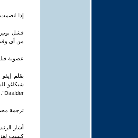
إذا انضمت 
فشل بوتين 
من أي وق
عضوية فنلند
بقلم إيفو 
Daalder".
ترجمة محم
أشار الرئيس
كسبب لغزو 