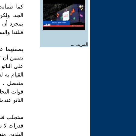
كما طمأنت 
الجد. ولكن
بمجرد أن ي
فنلندا وال
المزيد.....
تضمن أن "ا
على الناتو
منفصل ، سي
قوات التح
الناتو عندما
ستجلب فنلن
قدرات لا ت
البلدين منذ