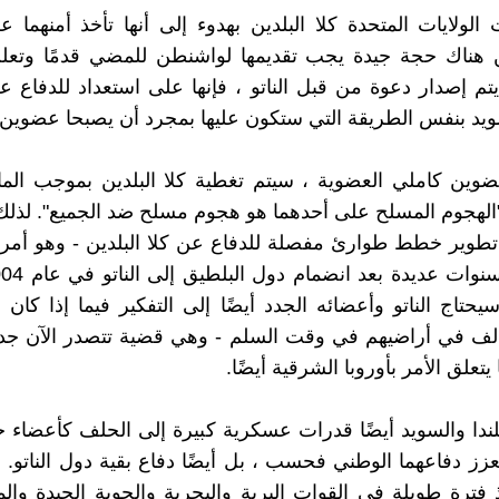
الولايات المتحدة كلا البلدين بهدوء إلى أنها تأخذ أمنهما
 هناك حجة جيدة يجب تقديمها لواشنطن للمضي قدمًا وتعلن 
تم إصدار دعوة من قبل الناتو ، فإنها على استعداد للدفاع
سويد بنفس الطريقة التي ستكون عليها بمجرد أن يصبحا عضوين 
لهجوم المسلح على أحدهما هو هجوم مسلح ضد الجميع". لذلك
 تطوير خطط طوارئ مفصلة للدفاع عن كلا البلدين - وهو أم
حتاج الناتو وأعضائه الجدد أيضًا إلى التفكير فيما إذا كان
الف في أراضيهم في وقت السلم - وهي قضية تتصدر الآن جد
 يتعلق الأمر بأوروبا الشرقية أيضًا.
دا والسويد أيضًا قدرات عسكرية كبيرة إلى الحلف كأعضاء 
عزز دفاعهما الوطني فحسب ، بل أيضًا دفاع بقية دول الناتو. ا
 فترة طويلة في القوات البرية والبحرية والجوية الجيدة والمد