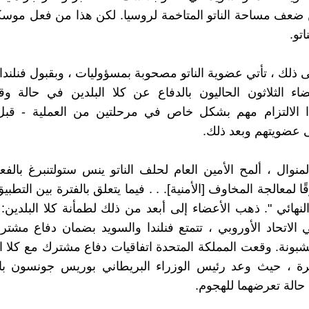
 ضعف مساحة الناتو المتاخمة لروسيا. لكن هذا من فعل موس
تو.
ى ذلك ، تأتي عضوية الناتو مصحوبة بمسؤوليات ، وبقبول فنلندا 
ضاء الثلاثون الحاليون بالدفاع عن كلا البلدين في حالة 
 الالتزام مهم بشكل خاص في مرحلتين من العملية - قبل
ى عضويتهم وبعد ذلك.
منوال ، ألمح الأمين العام لحلف الناتو ينس ستولتنبرغ بالفع
 لمعالجة المخاوف [الأمنية]. . . فيما يتعلق بالفترة بين التطب
نهائي ". ذهب الأعضاء إلى أبعد من ذلك لطمأنة كلا البلدين: ب
لاتحاد الأوروبي ، تتمتع فنلندا والسويد بضمان دفاع مشت
بونة. وقعت المملكة المتحدة اتفاقيات دفاع مشترك مع كلا ا
خيرة ، حيث وعد رئيس الوزراء البريطاني بوريس جونسون با
 حالة تعرضهما للهجوم.