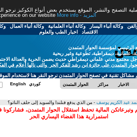
ة التصفح والنشر، الموقع يستخدم بعض أنواع الكوكيز نرجو النق
More info - المزيد
experience on our website
الفن
-
وكالة أنباء اليسار
-
وكالة أنباء العلمانية
-
وكالة أنباء العمال
-
وكا
الاقتصاد
-
اخبار الطب والعلوم
 الرئيسي لمؤسسة الحوار المتمدن
، علمانية، ديمقراطية، تطوعية وغير ربحية
ل مجتمع مدني علماني ديمقراطي حديث يضمن الحرية والعدالة الاجتم
حوار المتمدن على جائزة ابن رشد للفكر الحر والتى نالها أعلام في الفك
م مشاكل تقنية في تصفح الحوار المتمدن نرجو النقر هنا لاستخدام الموقع
كوردي
English
الاخبار
مراكز
الحوار المتمدن
د عبد الكريم يوسف
- من الذي يدفع فنلندا والسويد إلى حلف الناتو؟
 وتبرعاتكن المالية تحفظ استقلال الحوار المتمدن، فشاركونا 
استمرارية هذا الفضاء اليساري الحر