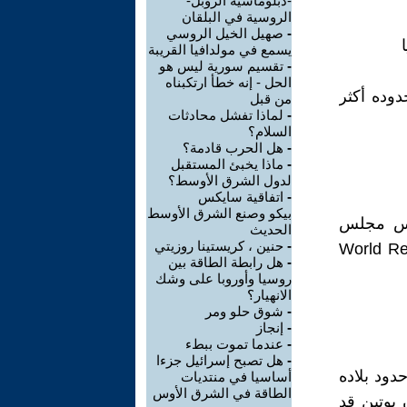
-دبلوماسية الروبل-
الروسية في البلقان
-
صهيل الخيل الروسي
يسمع في مولدافيا القريبة
-
تقسيم سورية ليس هو
الحل - إنه خطأ ارتكبناه
دوده أكثر
من قبل
-
لماذا تفشل محادثات
السلام؟
-
هل الحرب قادمة؟
-
ماذا يخبئ المستقبل
لدول الشرق الأوسط؟
-
اتفاقية سايكس
بيكو وصنع الشرق الأوسط
رئيس مجلس
الحديث
-
حنين ، كريستينا روزيتي
سبوعي "World Review with Ivo
-
هل رابطة الطاقة بين
روسيا وأوروبا على وشك
الانهيار؟
-
شوق حلو ومر
-
إنجاز
-
عندما تموت ببطء
-
هل تصبح إسرائيل جزءا
حدود بلاده
أساسيا في منتديات
الطاقة في الشرق الأوس
 بوتين قد