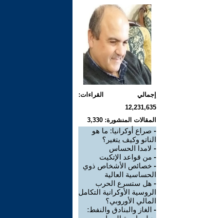
إجمالي القراءات:
12,231,635
المقالات المنشورة: 3,330
-
صراع أوكرانيا: ما هو
الناتو وكيف يتغير؟
-
لامدا الحساس
-
من قواعد الإتكيت
-
خصائص الأشخاص ذوي
الحساسية العالية
-
هل ستسرع الحرب
الروسية الأوكرانية التكامل
المالي الأوروبي؟
-
الغاز والبنادق والنفط: