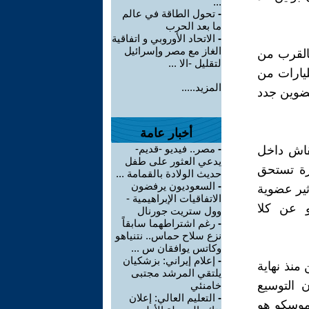
...
-
تحول الطاقة في عالم
ما بعد الحرب
-
الاتحاد الأوروبي و اتفاقية
الغاز مع مصر وإسرائيل
بالقرب من
لتقليل -الا ...
يارات من
المزيد.....
عضوين جدد
أخبار عامة
-
مصر.. فيديو -قديم-
قاش داخل
يدعي العثور على طفل
رة تستحق
حديث الولادة بالقمامة ...
-
السعوديون يرفضون
ثير عضوية
الاتفاقيات الإبراهيمية -
و عن كلا
وول ستريت جورنال
-
رغم اشتراطهما سابقاً
نزع سلاح حماس.. نتنياهو
وكاتس يوافقان س ...
-
إعلام إيراني: بزشكيان
منذ نهاية
يلتقي المرشد مجتبى
ن التوسيع
خامنئي
-
التعليم العالي: إعلان
 موسكو هو