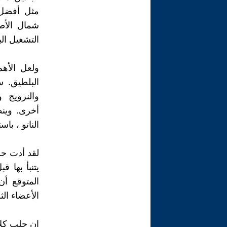
مثل أفضل 
شمال الأط
التشغيل الب
ولعل الأه
البلطيق. س
والنرويج 
أخرى. وين
الناتو ، با
لقد أدت حر
يتنبأ بها ق
المتوقع أن
الأعضاء الث
إن جلب كلا 