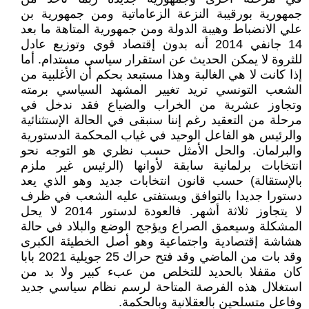
جمهورية بورقيبة النزعة الزعاماتية ومن جمهورية بن
علي الانضباط وهيبة الدولة ومن جمهورية المتاهة ما بعد
14 جانفي 2014 أنه بدون إقتصاد قوي وتوزيع عادل
للثروة لا يمكن الحديث عن استقرار سياسي مستدام. أما
إذا كانت لا هي الغالبة وهذا مستبعد بحكم أن الأغلبية من
الشعب التونسي تريد تغيير المشهد السياسي برمته
وتجاوز عشرية من الخراب والضياع فقد ندخل في
مرحلة من التعقيد رغم إننا سنبقى في الحالة الإستثنائية
والرئيس هو الفاعل الوحيد في غياب المحكمة الدستورية
والبرلمان. والحل الأمثل حسب نظري هو التوجه نحو
انتخابات برلمانية سابقة لأوانها (الرئيس غير ملزم
بالإستقالة) حسب قانون انتخابات جديد وهو الذي يعد
دستورا جديدا بالتوافق ويستفتى عليه الشعب في ظرف
لا يتجاوز ثلاثة أشهر. فالعودة لدستور 2014 لا يحل
المشكلة وسيعمق الصراع ويؤجج الوضع والبلاد في حالة
هشاشة إقتصادية واجتماعية وهو أصل الخطيئة الكبرى
وقد بات من الماضي وقد فتح حراك 25 جويلية 2021 بابا
كان مقفلا بالحديد للتخلص من عبء كبير ولا بد من
استغلال هذه الفرصة المتاحة لرسم نظام سياسي جديد
وفاعل متسلحين بالعقلانية وبالحكمة.