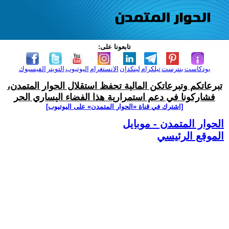
تابعونا على:
بودكاست
بنترست
تيلكرام
لينكدإن
الانستغرام
اليوتيوب
التويتر
الفيسبوك
تبرعاتكم وتبرعاتكن المالية تحفظ استقلال الحوار المتمدن،
فشاركونا في دعم استمرارية هذا الفضاء اليساري الحر
[اشترك في قناة ‫«الحوار المتمدن» على اليوتيوب]
الحوار المتمدن - موبايل
الموقع الرئيسي