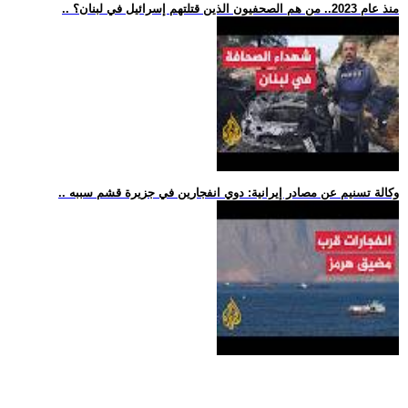
.. منذ عام 2023.. من هم الصحفيون الذين قتلتهم إسرائيل في لبنان؟
.. وكالة تسنيم عن مصادر إيرانية: دوي انفجارين في جزيرة قشم سببه