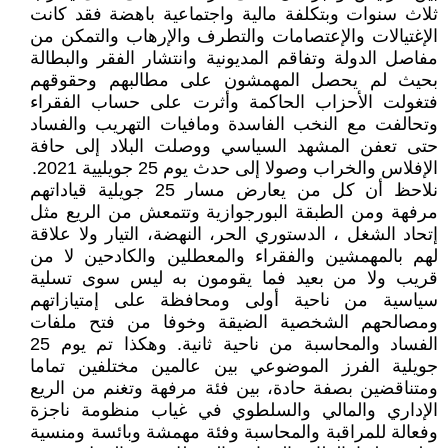
ثلاث سنوات وبتكلفة مالية واجتماعية باهضة فقد كانت
الإغتيالات والإعتصامات والتطرف والإرهاب والتمكن من
مفاصل الدولة وتفاقم المديونية وانتشار الفقر والبطالة
بحيث لم يحصل المهمشون على مطالبهم وحقوقهم
فتغولت الأحزاب الحاكمة وأثرت على حساب الفقراء
وتحالفت مع النخب الفاسدة ومافيات التهريب والفساد
حتى تعفن المشهد السياسي ووصلت البلاد إلى حافة
الإفلاس والخراب وصولا إلى حدث يوم 25 جويليية 2021.
نلاحظ أن كل من يعارض مسار 25 جويلية قياداتهم
مرفهة ومن الطبقة البورجوازية وتتمعش من الريع مثل
إتحاد الشغل ، الدستوري الحر، النهضة، التيار ولا علاقة
لهم بالمهمشين والفقراء والمعطلين والكادحين لا من
قريب ولا من بعيد فما يقومون به ليس سوى تسلية
سياسية من ناحية أولى ومحافظة على إمتيازاتهم
ومصالحهم الشخصية الضيقة وخوفا من فتح ملفات
الفساد والمحاسبة من ناحية ثانية. وهكذا تم يوم 25
جويلية الفرز الموضوعي بين عالمين مختلفين تماما
ومتناقضين بصفة حادة، بين فئة مرفهة وتغنم من الريع
الإداري والمالي والسلطوي في غياب منظومة ناجزة
وفعالة للمراقبة والمحاسبة وفئة مهمشة وبائسة ومنسية