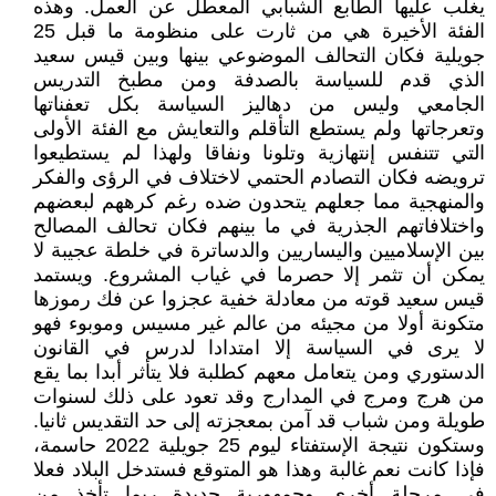
يغلب عليها الطابع الشبابي المعطل عن العمل. وهذه
الفئة الأخيرة هي من ثارت على منظومة ما قبل 25
جويلية فكان التحالف الموضوعي بينها وبين قيس سعيد
الذي قدم للسياسة بالصدفة ومن مطبخ التدريس
الجامعي وليس من دهاليز السياسة بكل تعفناتها
وتعرجاتها ولم يستطع التأقلم والتعايش مع الفئة الأولى
التي تتنفس إنتهازية وتلونا ونفاقا ولهذا لم يستطيعوا
ترويضه فكان التصادم الحتمي لاختلاف في الرؤى والفكر
والمنهجية مما جعلهم يتحدون ضده رغم كرههم لبعضهم
واختلافاتهم الجذرية في ما بينهم فكان تحالف المصالح
بين الإسلاميين واليساريين والدساترة في خلطة عجيبة لا
يمكن أن تثمر إلا حصرما في غياب المشروع. ويستمد
قيس سعيد قوته من معادلة خفية عجزوا عن فك رموزها
متكونة أولا من مجيئه من عالم غير مسيس وموبوء فهو
لا يرى في السياسة إلا امتدادا لدرس في القانون
الدستوري ومن يتعامل معهم كطلبة فلا يتأثر أبدا بما يقع
من هرج ومرج في المدارج وقد تعود على ذلك لسنوات
طويلة ومن شباب قد آمن بمعجزته إلى حد التقديس ثانيا.
وستكون نتيجة الإستفتاء ليوم 25 جويلية 2022 حاسمة،
فإذا كانت نعم غالبة وهذا هو المتوقع فستدخل البلاد فعلا
في مرحلة أخرى وجمهورية جديدة ربما تأخذ من