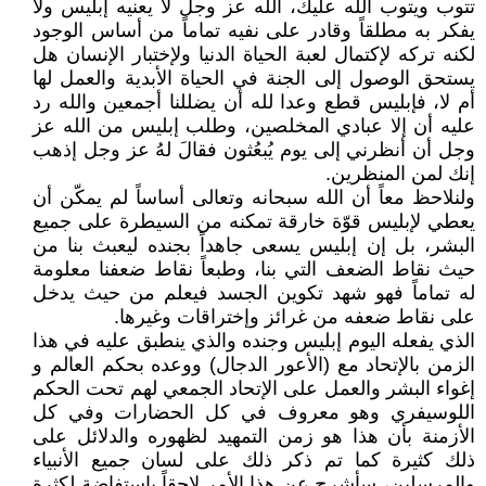
تتوب ويتوب الله عليك، الله عز وجل لا يعنيه إبليس ولا
يفكر به مطلقاً وقادر على نفيه تماماً من أساس الوجود
لكنه تركه لإكتمال لعبة الحياة الدنيا ولإختبار الإنسان هل
يستحق الوصول إلى الجنة في الحياة الأبدية والعمل لها
أم لا، فإبليس قطع وعدا لله أن يضللنا أجمعين والله رد
عليه أن إلا عبادي المخلصين، وطلب إبليس من الله عز
وجل أن أنظرني إلى يوم يُبعُثون فقالَ لهُ عز وجل إذهب
إنك لمن المنظرين.
ولنلاحظ معاً أن الله سبحانه وتعالى أساساً لم يمكّن أن
يعطي لإبليس قوّة خارقة تمكنه من السيطرة على جميع
البشر، بل إن إبليس يسعى جاهداً بجنده ليعبث بنا من
حيث نقاط الضعف التي بنا، وطبعاً نقاط ضعفنا معلومة
له تماماً فهو شهد تكوين الجسد فيعلم من حيث يدخل
على نقاط ضعفه من غرائز وإختراقات وغيرها.
الذي يفعله اليوم إبليس وجنده والذي ينطبق عليه في هذا
الزمن بالإتحاد مع (الأعور الدجال) ووعده بحكم العالم و
إغواء البشر والعمل على الإتحاد الجمعي لهم تحت الحكم
اللوسيفري وهو معروف في كل الحضارات وفي كل
الأزمنة بأن هذا هو زمن التمهيد لظهوره والدلائل على
ذلك كثيرة كما تم ذكر ذلك على لسان جميع الأنبياء
والمرسلين، سأشرح عن هذا الأمر لاحقاً بإستفاضة لكثرة