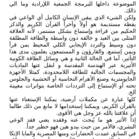
الموضوعة داخلها للبرمجة الجمعية اللإرادية وما الي
ذالك.
ولكن الشيء الذي يبقي الإنسان الكامل أي الواعي في
يقظة مستديمة هو أولاً وآخراً القرآن الكريم والذكر
الحكيم من قراءة وإستماع بشكل مستمر، لأنه العلاقة
المثلى بين العبد و خالقه دون واسطة والطاقة المطلقة
دون وسيط والتردد الإيجابي الكلي المحيط بمن قرأ
وبمن إستمع، والقارؤون و المستمعون يعلمون مدى هذا
التأثير، أما في الحالة الثانية و هي وسائل الطاقة الكونية
الأثيرية عبر الهندسة المقدسة و لنقل عنها الماديات
والمجسمات الجالبة للطاقة اللامحدودة، كمثلا الأجهزة
الجايومترية وصنع الأهرام النحاسية أو الخشبية والجلوس
تحته أو الإستماع إلى الترددات الخاصة بتواترات معيينة
ألخ.
كلها عبارة عن مكملات أرضية، يمكننا الإستغناء عنها
بالقرآن الكريم، ويمكننا إستخدامها لا مانع من ذلك طالما
أن علاقتنا بالله عز وجل هي الأقوى.
إذاً الأثير هو ما يُبحث عنه وفقده يعني فقد الوعي
البشري، فالأمر من حيث يبدو هين فهو خطير جداً.
في السابق عمدت الحضارات ومنها المصرية والمايا الإنكا