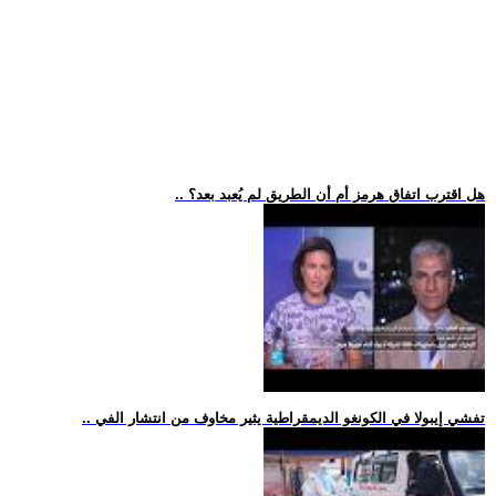
.. هل اقترب اتفاق هرمز أم أن الطريق لم يُعبد بعد؟
.. تفشي إيبولا في الكونغو الديمقراطية يثير مخاوف من انتشار الفي