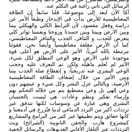
الرسائل التي تأتي راغبة في التكلم عنه.
أمّا الآن لنعد إلى موضوعنا، قلنا سابقاً إن الطاقة
المغناطيسية للأرض بدأت في الإندحار وطبعاً الأمر عن
دراسة وفعل مقصود، لأن الترابط الكلي والهيكلي بيننا
وبين الأرض وبيننا وبين جسدنا وروحنا ونفسنا تواتر كلي
يتعرض للجذب و التنافر، الجذب والتنافر المغناطيسي،
كما أن الأرض مغلفة مغناطيسياً وأيضاً نحن، فقوتنا
مرتبطة بالله أثيرياً، الأثير على الأرض هو أعلى قوة
موجودة على الأرض وهو الوعي المطلق لكل شيء،
الأثير لم تُعلم ماهيتُه ولكن تم التعرف عليه وحجب
الوعي البشري عنه تدريجياً، و إنقطاع صلة الجذب بيننا
وبين الأثير من خلال إضعاف الطاقة المغناطيسية
الأرضية، وبالتالي عزل البشر وكل شيء و عيشِهم دون
وعي إلهي بل وعي مصطنع يتم من خلاله التحكم بهم
وإرساء تفكير ونظم وعادات هي ليست بالحسبان
البشري وهي عبارة عن وسوسات لكنها تتدفق عبر
ترددات أكبر من التردد الدماغي لدينا فتُزرع في أدمغتنا و
كأنها حقائق ويتم تطبيقها عبر كثير من البرامج والمشاريع
كمشروع هارب والحقن النانويية (الشرائح) وبث
الترددات عبر التلفاز الأغاني الفديوهات والرسائل الخفية