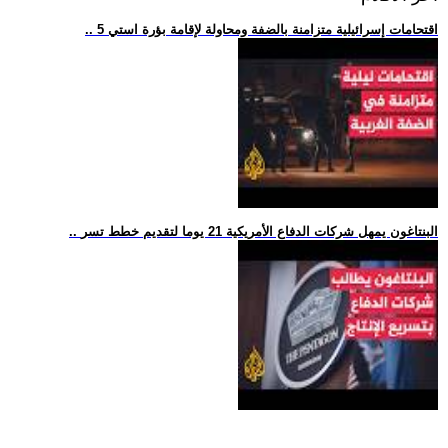
.. 5 اقتحامات إسرائيلية متزامنة بالضفة ومحاولة لإقامة بؤرة استي
.. البنتاغون يمهل شركات الدفاع الأمريكية 21 يوما لتقديم خطط تسر