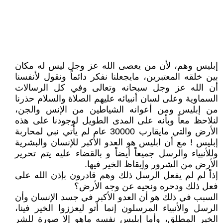
إبليس وهم، لأن من يعصى الله عز وجل ليس له مكان
بين خلقه المعتبرين، مايجعلنا نفكر دائماً ونقول لأنفسنا
أن الله عز وجل سبحانه وتعالى وفي كل الرسالات
السماوية وعلى لسان أنبيائه عليهم الصلاة والسلام حذرنا
من إبليس ومن أعوانه الشياطين من الإنس والجن،
لنلاحظ معاً وبأنه على المدى الطويل لوجودنا على هذه
الأرض والتي مايقارب 30000 عام لم يأتي نبي لمحاربة
إبليس ! مع أن ابليس هو العدو الأكبر للإنسان والبشرية
وللأنبياء والرسل جميعاً أيضاً و بالقضاء عليه يتم تحرير
الأرض من الشرور وإيقاظ الخير فيها.
إذاً لم لم يفعل الرسل ذلك وهم قادرون بإذن الله على
فعل ذلك ودحره ونحيه عن وجه الأرض؟
السبب في ذلك هو أن العدو الأكبر في جسد الإنسان وأن
الرسل والأنبياء المرسلون إنما أتو ليعززوا الخير فينا،
الخير المطلق، وأما إبليس نفسه ماهو إلا صورة للشر