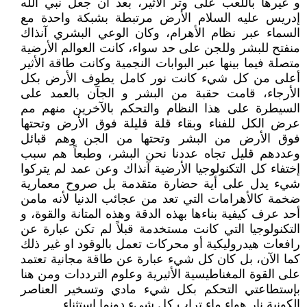
و غيرها باللعب على وتر الأثير، بعد أن جعل نبي الله
إدريس عليه السلام الأرض مرتبطة بشبكة واحدة مع
السماء عبر نظام الأهرام، وكان الوعي البشري آنذاك
منفتح للبشر وللجن على حد سواء، كانت العوالم الأرضية
متصلة فيما بينها عبر البوابات النجمية وكانت طاقة الأثير
أعلى من كل شيء كانت نور كامل يطوف الأرض بكل
الأرجاء، قامت حقبة من البشر و الجآن بالعمد على
السيطرة على هذا النظام والتحكم بالآخرين منهم مم
عرض الكل للفناء وبقاء قلة قليلة فوق الأرض وتحتها
فوق الأرض من البشر وتحتها من الجن وهم قبائل
وعددهم قليل تجاه عددنا نحن البشر، وطبعاً هم سبب
إختفاء كل التكنولوجيا الأرضية آنذاك وعن عمد لم يتركوا
شيء يدل على أية حضارة متقدمة بل صروح معمارية
ضخمة كالأهرامات التي تعد من عجائب الدنيا لأنه مامن
أحد عرف كيفية بناءها بهذه الدقة وهذه المتانة والقوة، و
التكنولوجيا التي كانت مستخدمة قبلاً لم تكن عبارة عن
رافعات هيدروليكية أو محركات تعمل بالوقود او غير ذلك
كما الآن، بل كان كل شيء عبارة عن طاقة مجانية تعتمد
على القوة المغناطيسية الأثيرية وعلوم الترددات ومن هنا
بإستطاعتي التحكم بكل شيء مادي وتسخير العناصر
الكونية نار هواء ماء تراب كل شيء دونما إستثناء