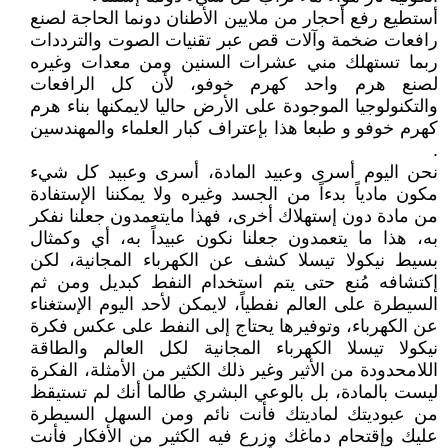
أستطيع رفع أحجار من ملايين الأطنان دونما الحاجة لصنع
رافعات ضخمة وآلات قص عبر تقنيات الصوت والترددات
ربما تستهلك مني عشرات السنين ومن معدات وغيره
لصنع هرم واحد كهرم خوفو، لأن كل الرافعات
والتكنولوجيا الموجودة على الأرض حاليا لايمكنها بناء هرم
كهرم خوفو و طبعا هذا بإعتراف كبار العلماء والمهندسين
.
نحن اليوم أسرى وعبيد المادة، أسرى وعبيد كل شيء
مكون مادياً بدءاً من الجسد وغيره ولا يمكننا الإستفادة
من مادة دون إستهلاك أخرى، فهذا مايتعمدون جعلنا نفكر
به، هذا ما يتعمدون جعلنا نكون عبيداً به، أي وكمثال
بسيط نيكولا تيسلا كشف عن الكهرباء المجانية، لكن
إكتشافه مُنع حتى يتم استخدام النفط كبديل ومن ثم
السيطرة على العالم نفطياً، لايمكن لأحد اليوم الإستغناء
عن الكهرباء، وتوفيرها يحتاج إلى النفط على عكس فكرة
نيكولا تيسلا الكهرباء المجانية لكل العالم والطاقة
اللامحدودة من الأثير وغير ذلك الكثير من الأمثلة، الفكرة
ليست بالمادة، بل بالوعي البشري طالما أنك لم تستيقظ
من عبوديتك لماديتك فأنت نائم ومن السهل السيطرة
عليك وإقتحام دماغك وزرع فيه الكثير من الأفكار فأنت