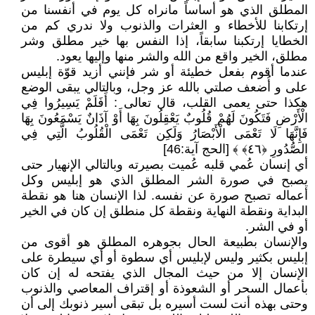
المطلق الذي هو أساساً مانراه كل يوم في أنفسنا من
إرتكابنا للأخطاء و العثرات والذنوب ولا ندري كم من
الخطايا إرتكبنا سابقاً، إذا النفس بها خير مطلق وشر
مطلق، الخير واقع من الله والشر منها وإليها يعود.
عندما أقوم بفعل خطيئة أو شر فإنني أزيد قوّة إبليس
على و أُضعف صلتي بالله عز وجل، وبالتالي يبقى الوضع
هكذا حتى يعمى القلب، قال تعالى : أَفَلَمْ يَسِيرُوا فِي
الْأَرْضِ فَتَكُونَ لَهُمْ قُلُوبٌ يَعْقِلُونَ بِهَا أَوْ آذَانٌ يَسْمَعُونَ بِهَا
فَإِنَّهَا لَا تَعْمَى الْأَبْصَارُ وَلَكِن تَعْمَى الْقُلُوبُ الَّتِي فِي
الصُّدُورِ ﴿٤٦﴾ ﴾ [الحج آية:46]
أي إنسان عُمي قلبه عُميت بصيرته وبالتالي الإنهيار حتى
يصبح في صورة الشر المطلق الذي هو إبليس وكل
أعماله تصبح صورة عن نفسه. لذا الإنسان هنا هو نقطة
البداية ونقطة النهاية ونقطة كل منطلق إن كان في الخير
أو في الشر.
والإنسان بطبيعة الحال بجوهره المطلق هو أقوى من
إبليس بكثير وليس لإبليس أي سطوة أو أي سيطرة على
الإنسان إلا من حيث المجال الذي يفتحه له إن كان
بأعمال السحر أو الشعوذة أو إقتراف المعاصي والذنوب
وحتى بهذه أنت لست أسيره بل تبقى أسير ذنوبك إلى أن