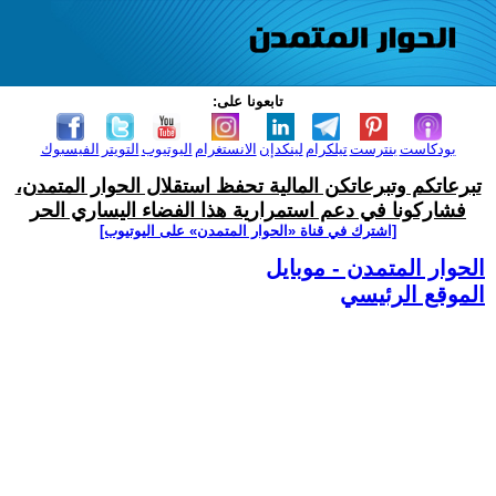
تابعونا على:
بودكاست
بنترست
تيلكرام
لينكدإن
الانستغرام
اليوتيوب
التويتر
الفيسبوك
تبرعاتكم وتبرعاتكن المالية تحفظ استقلال الحوار المتمدن،
فشاركونا في دعم استمرارية هذا الفضاء اليساري الحر
[اشترك في قناة ‫«الحوار المتمدن» على اليوتيوب]
الحوار المتمدن - موبايل
الموقع الرئيسي