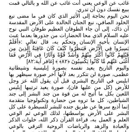
غائب عن الوعي يعني أنت غائب عن الله و بالتالي قمت
ببيع نفسك دون أن تدري.
نحن اليوم بحاجة إلى الأثير الذي كان في ما مضى نبع
الخلود الصافي، نبع الجنان الخالدة على الأرض المقدسة
آن ذاك، إلى أن جاء الطوفان العظيم طوفان النبي نوح
عليه السلام الذي محا الحضارات من جذورها بعدما عبث
الإنسان بأخيه الإنسان وتحكم به، قال تعالى :﴿أَفَلَمْ
يَسِيرُوا فِي الْأَرْضِ فَيَنظُرُوا كَيْفَ كَانَ عَاقِبَةُ الَّذِينَ مِن
قَبْلِهِمْ كَانُوا أَكْثَرَ مِنْهُمْ وَأَشَدَّ قُوَّةً وَآثَارًا فِي الْأَرْضِ فَمَا
أَغْنَى عَنْهُم مَّا كَانُوا يَكْسِبُونَ ﴿٨٢﴾ ﴾ [غافر آية:٨٢]
واليوم التاريخ يعيد نفسه بصورة إبليسية وشيطانية
عظمى، صورة لن تتكرر بعد لأنها آخر صورة سيظهر بها
ابليس في التاريخ البشري قبل أن يقول الله عز وجل
للأرض (كل من عليها فان)، صورة يعيد ترتيبها إبليس
اللعين بكل ما أتيح له من قوة من جند البشر إلى جند
الشياطين، كل ما تروه من حضارة وتكنولوجيا متقدمة
إنما أذيع سرها عن طريق جنده للبشر للسيطرة على كل
البشر على الأرض بواسطتها، لذلك الوعي ثم الوعي
العلم و العمل به، قراءة القرآن ذكر الله، خلوات الذكر
والعبادة والزهد والرياضات الروحية الترقي بالوعي