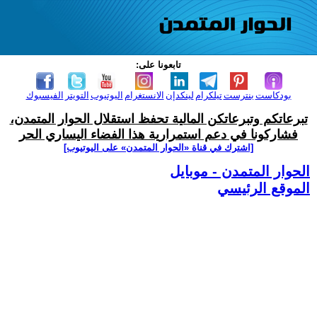
تابعونا على:
بودكاست
بنترست
تيلكرام
لينكدإن
الانستغرام
اليوتيوب
التويتر
الفيسبوك
تبرعاتكم وتبرعاتكن المالية تحفظ استقلال الحوار المتمدن،
فشاركونا في دعم استمرارية هذا الفضاء اليساري الحر
[اشترك في قناة ‫«الحوار المتمدن» على اليوتيوب]
الحوار المتمدن - موبايل
الموقع الرئيسي