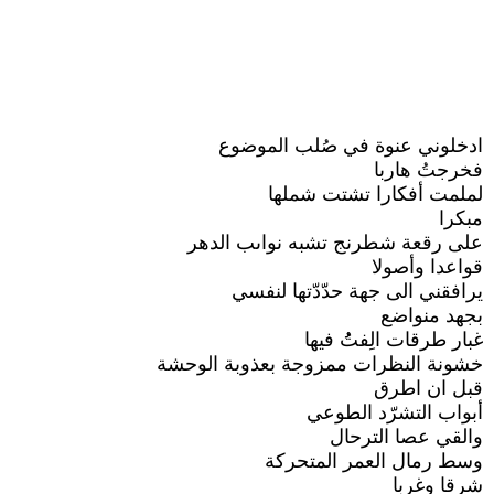
ادخلوني عنوة في صُلب الموضوع
فخرجتُ هاربا
لملمت أفكارا تشتت شملها
مبكرا
على رقعة شطرنج تشبه نواىب الدهر
قواعدا وأصولا
يرافقني الى جهة حدّدّتها لنفسي
بجهد منواضع
غبار طرقات الِفتُُ فيها
خشونة النظرات ممزوجة بعذوبة الوحشة
قبل ان اطرق
أبواب التشرّد الطوعي
والقي عصا الترحال
وسط رمال العمر المتحركة
شرقا وغربا