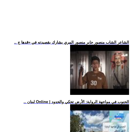
.. الشاعر الشاب منصور جابر منصور المري يشارك بقصيدته في «قدها ج
.. لبنان Online | الجنوب في مواجهة الرواية: الأرض تحكي والحدود