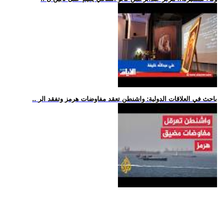
.. باحث في العلاقات الدولية: واشنطن تعقد مفاوضات هرمز وتفقد الر