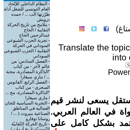
-
النظام الداخلي للإتّحاد
العام التونسي للشغل أداة
طرّزتها الب ... / حمده
درويش
-
ملامح من تاريخ الحركة
اغ)
النقابية / الحاج
عبدالرحمن الحاج
-
تجربة الحزب الشيوعي
Translate the topic
السوداني في الحركة
النقابية / الحزب الشيوعي
into
السوداني
-
الفصل السادس: من
عالم لآخر - من كتاب
Power
“الذاكرة المصادرة، محنة
... / ماري سيغارا
-
الفصل الرابع: الفانوس
السحري - من كتاب
“الذاكرة المصادرة، مح ...
/ ماري سيغارا
ستقل يسعى لنشر قيم
-
التجربة السياسية للجان
العمالية في المناطق
واة في العالم العربي.
الصناعية ببيروت ( ... /
روسانا توفارو
عتمد بشكل كامل على
-
تاريخ الحركة النّقابيّة
التّونسيّة تاريخ أزمات /