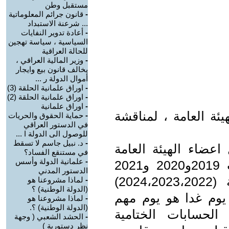
مستقبل وطن
-
قانون جرائم المعلوماتية
... شرعنة الاستبداد
-
أعادة تدوير النفايات
السياسية ، سياسة تهجين
للحالة العراقية
-
وزير المالية العراقي ،
يخالف قانون بيع وايجار
أموال الدولة ر ...
-
اوراق علمانية الحلقة (3)
-
اوراق علمانية الحلقة (2)
-
اوراق علمانية
ئة العامة ، لمناقشة
-
حماية الحقوق والحريات
في الدستور العراقي
للوصول الى الدولة ا ...
-
د. نبيل جاسم لا تسقط
 اعضاء الهيئة العامة
في مستنقع الفساد؟
-
علمانية الدولة وأسس
لمناقشة الميزانية السابقة للسنوات 2019و2020 و2021
الدستور المدني
واعداد الحسابات للسنوات اللاحقة (2024،2023،2022)
-
لماذا مشروعنا هو
(الدولة الوطنية) ؟
 يوم غدا هو يوم مهم
-
لماذا مشروعنا هو
(الدولة الوطنية) ؟.
الحسابات الختامية
-
الحشد الشعبي ( وجهة
نظر دستورية )