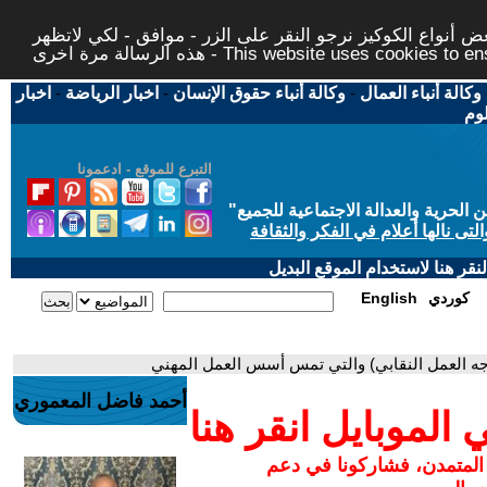
 أنواع الكوكيز نرجو النقر على الزر - موافق - لكي لاتظهر
This website uses cookies to ensure you ge
وكالة أنباء العمال
-
وكالة أنباء حقوق الإنسان
-
اخبار الرياضة
-
اخبار
لوم
التبرع للموقع - ادعمونا
حرية والعدالة الاجتماعية للجميع
"
تى نالها أعلام في الفكر والثقافة
قر هنا لاستخدام الموقع البديل
كوردي
English
واجه العمل النقابي) والتي تمس أسس العمل المهني
أحمد فاضل المعموري
لموبايل انقر هنا
 المتمدن، فشاركونا في دعم