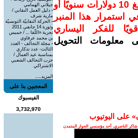
ساهم/ي معنا! بدعمكم بمبلغ 10 دولارات سنويًا أو
جيلاني الهمامي
-
دليل العمل النقابي /
 استمرار هذا المنبر
مارية شرف
-
الحركة النقابيّة التونسيّة
ويًا للفكر اليساري
وثورة 14 جانفي 2011
تجربة «اللّقا ... / خميس
بن محمد عرفاوي
ى معلومات التحويل
-
مجلة التحالف - العدد
الثالث- عدد تذكاري
بمناسبة عيد العمال /
حزب التحالف الشعبي
الاشتراكي
المزيد.....
المعجبين بنا على
الفيسبوك
3,732,970
» على اليوتيوب
شاكر الناصري، أحد مؤسسي الحوار المتمدن