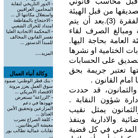
 قبل محاسب قانوني
-
الدور التاريخي لنقابة
صديقها من قبل الهيئة
المحامين العراقيين
واستغلال مكانتها ال ...
بموجب المادة (السابعة والثمانون)/الفقرة (3).بعد أن يتم
-
الاحتجاج بالمقاطعة
امتداد للحراك الشعبي
ومبالغ الصرف لقاء
-
المحكمة الاتحادية العليا
تفسر القانون المخالف
 العامة بحاجة اليها.
للمبدأ الدستور ...
ات الختامية او نشرها
المزيد.....
التصديق على الحسابات
تها تعتبر جريمة بحق
وكالة أنباء العمال
امام القانون .
-
بنك قطر الوطني: صمود
سوق العمل يعزز مرونة
ة والثمانون، قد حددت
الاقتصاد الأمريكي ...
-
“الزراعة” تستعرض
ارة شؤون النقابة .
جهودها في دعم
لثمانون يمثل نقيب
المزارعين وتحقيق الأمن
الغذائ ...
ئية والادارية وينفذ
-
كلفة الصراع تضرب
معيشة البريطانيين..
ة المدعي في كل قضية
نقابات عمالية تطالب بور
...