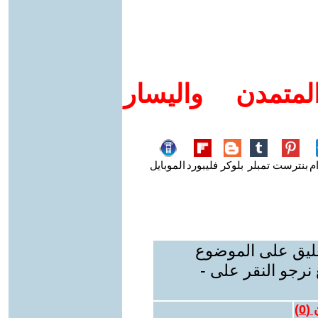
متمدن واليسار
م
بنترست
تمبلر
بلوكر
فليبورد
الموبايل
عليق على الموضوع
نرجو النقر على -
 (
0
)