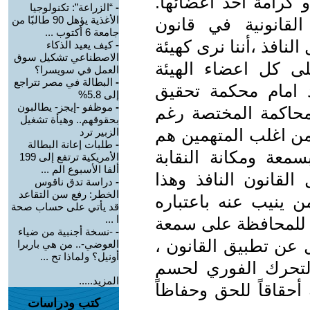
و كرامة أحد أعضائها.
-
“الزراعة”: تكنولوجيا
الأغذية يؤهل 90 طالبًا من
لقانونية في قانون
جامعة 6 أكتوب ...
17 لسنة 1965 المعدل النافذ ،أننا نرى كهيئة
-
كيف يعيد الذكاء
الاصطناعي تشكيل سوق
 كل اعضاء الهيئة
العمل في سويسرا؟
-
البطالة في مصر تتراجع
 امام محكمة تحقيق
إلى 5.8%
-
موظفو -إيجز- يطالبون
لمحاكمة المختصة رغم
بحقوقهم.. وهيأة تشغيل
من اغلب المتهمين هم
الزبير ترد
-
طلبات إعانة البطالة
معة ومكانة النقابة
الأمريكية ترتفع إلى 199
ألفا الأسبوع الم ...
لقانون النافذ وهذا
-
دراسة تدق ناقوس
الخطر: رفع سن التقاعد
ن ينيب عنه باعتباره
قد يأتي على حساب صحة
ا ...
ن للمحافظة على سمعة
-
-نسخة أجنبية من ضياء
ل عن تطبيق القانون ،
العوضي-.. من هي باربرا
أونيل؟ ولماذا تح ...
التحرك الفوري لحسم
المزيد.....
حقاقاً للحق وحفاظاً
كتب ودراسات