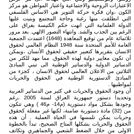
الاعتبارات الروحية والاجتماعية واعتبار المواطن هو مركز
الكون ،وان فكرة حركة التنوير هي الاساس الفلسفي
التي انطلقت منها رغبة وحاجة المجتمع وبنيت عليها
الدولة العلمانية التي انهت حكم الكنيسة بفراق على
الرغم بين الجذب والشد. وانتهاء التصور الالهي. بعد مرور
ثلاثمائة عام من توقيع المعاهدة (1648) اعتمدت الجمعية
العامة للأمم المتحدة سنة 1948 النظام العالمي لحقوق
الانسان بتقريرها كتعبير حقيقي لحقوق الأنسان ،ويمكن
أن تكون معايير دولية لهذه الحقوق. مما مهد للكثر من
الدساتير الدولية والدساتير الوطنية الى تبني المبادئ
الثلاثين من الاعلان العالمي لحقوق الانسان ، كجزء من
المبادئ الدستورية الوطنية في الحقوق والحريات
لمواطنيها .
أن وجود الحقوق والحريات في كثير من الدساتير العربية
وتحديدا دستور جمهورية العراق لسنة 2005 ،رغم
وجودها بشكل مواد دستورية (م14- م46 ) وهي تتكون
من (32) مادة دستورية ضامنة، لكنها غير مفعلة كحقوق
وحريات يمكن تلمسها في الحياة العملية . أن هذه
الحقوق والحريات بشكلها المتاح الصحيح، تبدأ بالخطوة
الاولى من خلال الضغط الشعبي والجماهيري وتكاتف