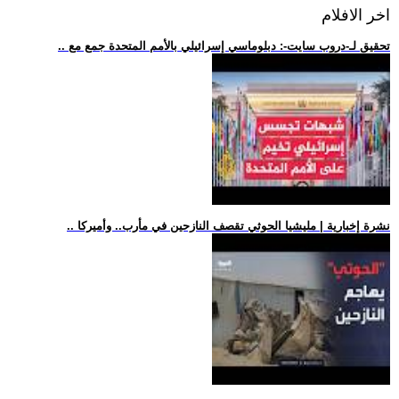
اخر الافلام
.. تحقيق لـ-دروب سايت-: دبلوماسي إسرائيلي بالأمم المتحدة جمع مع
.. نشرة إخبارية | مليشيا الحوثي تقصف النازحين في مأرب.. وأميركا