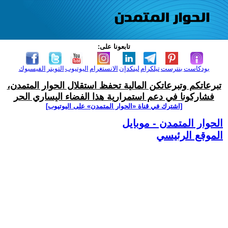
تابعونا على:
بودكاست
بنترست
تيلكرام
لينكدإن
الانستغرام
اليوتيوب
التويتر
الفيسبوك
تبرعاتكم وتبرعاتكن المالية تحفظ استقلال الحوار المتمدن،
فشاركونا في دعم استمرارية هذا الفضاء اليساري الحر
[اشترك في قناة ‫«الحوار المتمدن» على اليوتيوب]
الحوار المتمدن - موبايل
الموقع الرئيسي