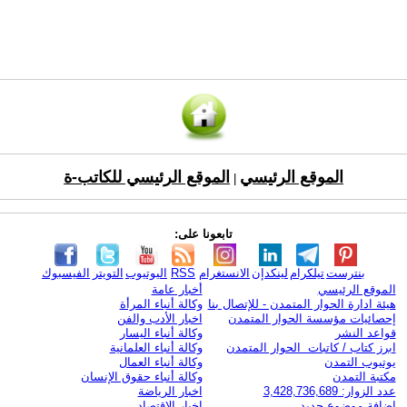
الموقع الرئيسي
الموقع الرئيسي للكاتب-ة
|
تابعونا على:
بنترست
تيلكرام
لينكدإن
الانستغرام
RSS
اليوتيوب
التويتر
الفيسبوك
الموقع الرئيسي
أخبار عامة
هيئة ادارة الحوار المتمدن - للإتصال بنا
وكالة أنباء المرأة
إحصائيات مؤسسة الحوار المتمدن
اخبار الأدب والفن
قواعد النشر
وكالة أنباء اليسار
ابرز كتاب / كاتبات الحوار المتمدن
وكالة أنباء العلمانية
يوتيوب التمدن
وكالة أنباء العمال
مكتبة التمدن
وكالة أنباء حقوق الإنسان
عدد الزوار: 3,428,736,689
اخبار الرياضة
اضافة موضوع جديد
اخبار الاقتصاد