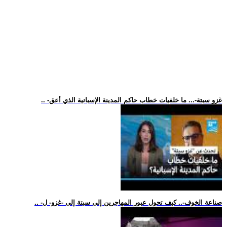
.. -غزو سبتة-... ما خلفيات خطاب حاكم المدينة الإسبانية الذي أعق
.. -صناعة الخوف-.. كيف تحول عبور المهاجرين إلى سبتة إلى -غزو- ل