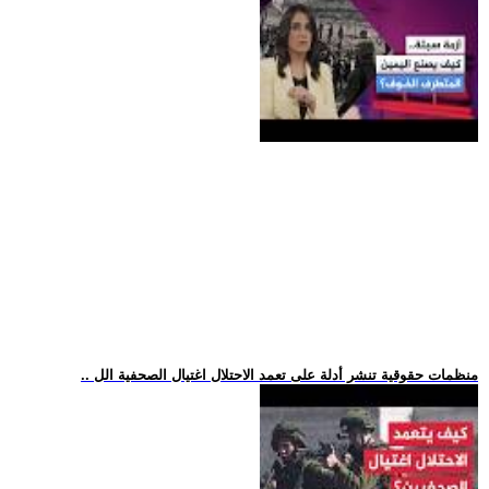
.. منظمات حقوقية تنشر أدلة على تعمد الاحتلال اغتيال الصحفية الل