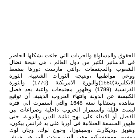
الحقوق والمساواة والحريات التي جاءت بشكلها الحاضر
في الدساتير لكثير من دول العالم ، هي نتيجة نضال
الشعوب والمجتمعات ،والتي مارست دورها بضغط
ووعي مواطنيها ،ونتيجة الثورات الشعبية، الثورة
الانكليزية(1680)والثورة الامريكية (1770) والثورة
الفرنسية (1789) وظهور مجتمعات واعية بعد فصل
الكنيسة عن الدولة وانتهاء الحروب الدينية. أن توقيع
معاهدة وستفاليا سنة 1648 والتي استمرت الى فترة
ليست قليلة واستمرار الحروب داخلية وصراعات بين
الفصل أو الابقاء على نهج ثنائية الدين والدولة، حتى
ظهور الفلسفة العقلانية في أوربا على يد فرانس بيكون،
وهوبز ،وديكارت ،وسيبنوزا، وجون لوك، وجان لوك
روسو، ومونتسيكيو وهي التي مهدت الى هز عرش