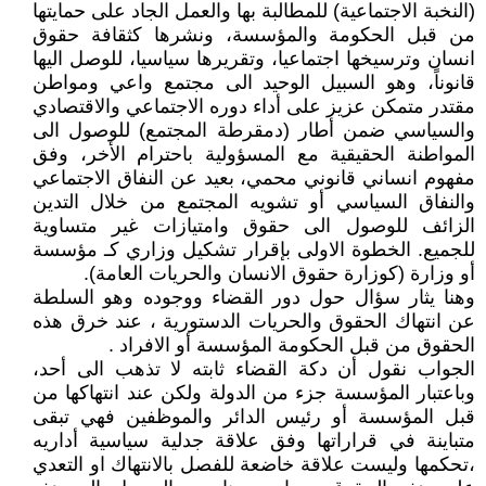
(النخبة الاجتماعية) للمطالبة بها والعمل الجاد على حمايتها
من قبل الحكومة والمؤسسة، ونشرها كثقافة حقوق
انسان وترسيخها اجتماعيا، وتقريرها سياسيا، للوصل اليها
قانوناً، وهو السبيل الوحيد الى مجتمع واعي ومواطن
مقتدر متمكن عزيز على أداء دوره الاجتماعي والاقتصادي
والسياسي ضمن أطار (دمقرطة المجتمع) للوصول الى
المواطنة الحقيقية مع المسؤولية باحترام الأخر، وفق
مفهوم انساني قانوني محمي، بعيد عن النفاق الاجتماعي
والنفاق السياسي أو تشويه المجتمع من خلال التدين
الزائف للوصول الى حقوق وامتيازات غير متساوية
للجميع. الخطوة الاولى بإقرار تشكيل وزاري كـ مؤسسة
أو وزارة (كوزارة حقوق الانسان والحريات العامة).
وهنا يثار سؤال حول دور القضاء ووجوده وهو السلطة
عن انتهاك الحقوق والحريات الدستورية ، عند خرق هذه
الحقوق من قبل الحكومة المؤسسة أو الافراد .
الجواب نقول أن دكة القضاء ثابته لا تذهب الى أحد،
وباعتبار المؤسسة جزء من الدولة ولكن عند انتهاكها من
قبل المؤسسة أو رئيس الدائر والموظفين فهي تبقى
متباينة في قراراتها وفق علاقة جدلية سياسية أداريه
،تحكمها وليست علاقة خاضعة للفصل بالانتهاك او التعدي