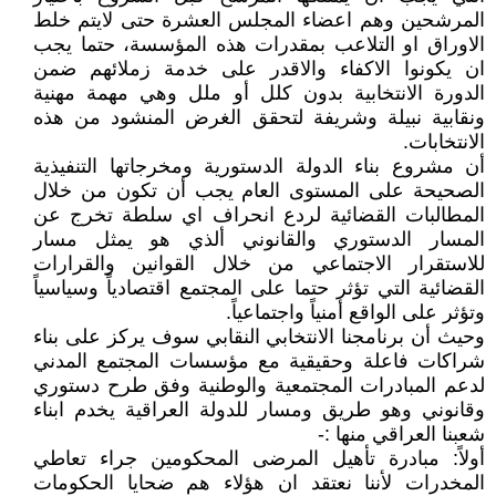
المرشحين وهم اعضاء المجلس العشرة حتى لايتم خلط
الاوراق او التلاعب بمقدرات هذه المؤسسة، حتما يجب
ان يكونوا الاكفاء والاقدر على خدمة زملائهم ضمن
الدورة الانتخابية بدون كلل أو ملل وهي مهمة مهنية
ونقابية نبيلة وشريفة لتحقق الغرض المنشود من هذه
الانتخابات.
أن مشروع بناء الدولة الدستورية ومخرجاتها التنفيذية
الصحيحة على المستوى العام يجب أن تكون من خلال
المطالبات القضائية لردع انحراف اي سلطة تخرج عن
المسار الدستوري والقانوني ألذي هو يمثل مسار
للاستقرار الاجتماعي من خلال القوانين والقرارات
القضائية التي تؤثر حتما على المجتمع اقتصادياً وسياسياً
وتؤثر على الواقع أمنياً واجتماعياً.
وحيث أن برنامجنا الانتخابي النقابي سوف يركز على بناء
شراكات فاعلة وحقيقية مع مؤسسات المجتمع المدني
لدعم المبادرات المجتمعية والوطنية وفق طرح دستوري
وقانوني وهو طريق ومسار للدولة العراقية يخدم ابناء
شعبنا العراقي منها :-
أولاً: مبادرة تأهيل المرضى المحكومين جراء تعاطي
المخدرات لأننا نعتقد ان هؤلاء هم ضحايا الحكومات