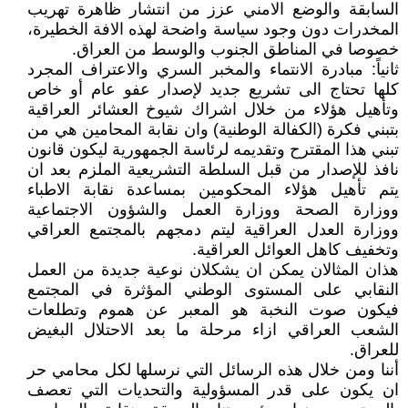
السابقة والوضع الامني عزز من انتشار ظاهرة تهريب
المخدرات دون وجود سياسة واضحة لهذه الافة الخطيرة،
خصوصا في المناطق الجنوب والوسط من العراق.
ثانياً: مبادرة الانتماء والمخبر السري والاعتراف المجرد
كلها تحتاج الى تشريع جديد لإصدار عفو عام أو خاص
وتأهيل هؤلاء من خلال اشراك شيوخ العشائر العراقية
بتبني فكرة (الكفالة الوطنية) وان نقابة المحامين هي من
تبني هذا المقترح وتقديمه لرئاسة الجمهورية ليكون قانون
نافذ للإصدار من قبل السلطة التشريعية الملزم بعد ان
يتم تأهيل هؤلاء المحكومين بمساعدة نقابة الاطباء
ووزارة الصحة ووزارة العمل والشؤون الاجتماعية
ووزارة العدل العراقية ليتم دمجهم بالمجتمع العراقي
وتخفيف كاهل العوائل العراقية.
هذان المثالان يمكن ان يشكلان نوعية جديدة من العمل
النقابي على المستوى الوطني المؤثرة في المجتمع
فيكون صوت النخبة هو المعبر عن هموم وتطلعات
الشعب العراقي ازاء مرحلة ما بعد الاحتلال البغيض
للعراق.
أننا ومن خلال هذه الرسائل التي نرسلها لكل محامي حر
ان يكون على قدر المسؤولية والتحديات التي تعصف