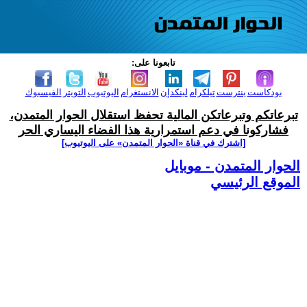
تابعونا على:
بودكاست
بنترست
تيلكرام
لينكدإن
الانستغرام
اليوتيوب
التويتر
الفيسبوك
تبرعاتكم وتبرعاتكن المالية تحفظ استقلال الحوار المتمدن،
فشاركونا في دعم استمرارية هذا الفضاء اليساري الحر
[اشترك في قناة ‫«الحوار المتمدن» على اليوتيوب]
الحوار المتمدن - موبايل
الموقع الرئيسي