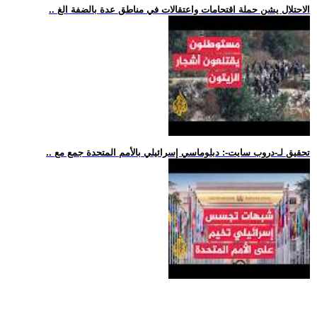
.. الاحتلال يشن حملة اقتحامات واعتقالات في مناطق عدة بالضفة الغ
.. تحقيق لـ-دروب سايت-: دبلوماسي إسرائيلي بالأمم المتحدة جمع مع