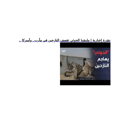
.. نشرة إخبارية | مليشيا الحوثي تقصف النازحين في مأرب.. وأميركا