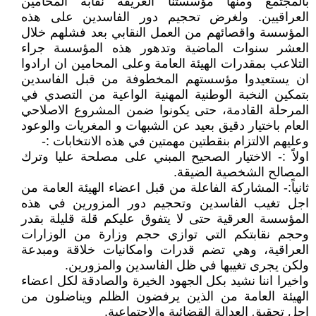
بالمجتمع ومنها مؤسستنا العريقة نقابة المحامين
العراقيين. ولغرض تحجيم دور الفاسدين على هذه
المؤسسة واقصائهم من العمل النقابي بعد فشلهم خلال
العشر سنوات الماضية وتدهور هذه المؤسسة جراء
التلاعب بمقدرات الهيئة العامة وعلى المحامين ان ارادوا
ان يستعيدوا مؤسستهم المخطوفة من قبل الفاسدين
بتمكين النخبة الوطنية المهنية الواعية من التصدي في
المرحلة القادمة، حتى يكونوا ضمن المشروع الاصلاحي
العام باختيار دقيق بعيد عن الشبهات و المغريات والوعود
وعليهم الالتزام بنقطتين مهمتين في هذه الانتخابات :-
اولاً :- الاختيار الصحيح المبني على مصلحة عليا وترك
المصالح الشخصية الضيقة.
ثانياً:- المشاركة الفاعلة من قبل اعضاء الهيئة العامة من
اجل تغيب الفاسدين وتحجيم دور المزورين في هذه
المؤسسة العرقية حتى لا يتفوق عليكم قلة قليلة بقدر
وحجم نقابتكم التي توازي حجم وزارة من الوزارات
العراقية، وهي تضم قدرات وامكانيات خلاقة ومبدعة
ولكن يجرى تغيبها في ظل الفاسدين والمزورين.
واخيرا اننا نشيد بكل الجهود الخيرة والصادقة لكل اعضاء
الهيئة العامة من الذين يرفضون الظلم ويناضلون من
اجل تحقيق العدالة القضائية والاجتماعية.