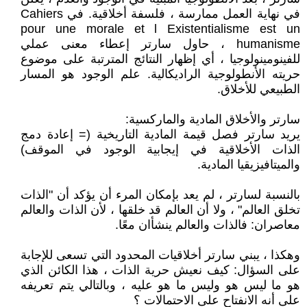
في نهاية العمل ممارسة ، فلسفة أخلاقية. في Cahiers
pour une morale et l Existentialisme est un
humanisme ، حاول سارتر إعطاء معنى عملي
للفينومينولوجيا ، أي إظهار النتائج المترتبة على موضوع
حريته الأنطولوجية الراديكالية. علم الوجود هو المسار
الطبيعي للأخلاق.
سارتر والأخلاق المادية والماركسية:
يريد سارتر فصل قيمة المادية التاريخية (= إعادة دمج
الذات الأخلاقية في إيجابية الوجود في الموقف)
والميتافيزيقيا المادية.
بالنسبة لسارتر ، لم يعد بإمكان المرء أن يؤكد أن "الذات
تخلق العالم" ، ولا أن العالم قد خلقها ، لأن الذات والعالم
معاصران: فالذات والعالم ينشأان معًا.
وهكذا ، يبني سارتر أخلاقيات المحدود التي تسعى للإجابة
على السؤال: كيف نعيش حرية الذات ، هذا الكائن الذي
هو ما ليس هو وليس ما هو عليه ، وبالتالي يتم تعريفه
على أنه الانفتاح على الاحتمالات ؟