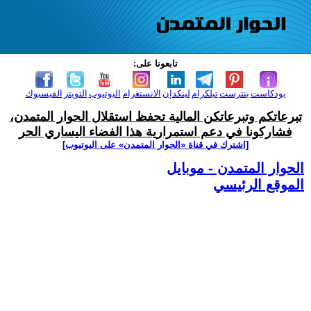
تابعونا على:
بودكاست
بنترست
تيلكرام
لينكدإن
الانستغرام
اليوتيوب
التويتر
الفيسبوك
تبرعاتكم وتبرعاتكن المالية تحفظ استقلال الحوار المتمدن،
فشاركونا في دعم استمرارية هذا الفضاء اليساري الحر
[اشترك في قناة ‫«الحوار المتمدن» على اليوتيوب]
الحوار المتمدن - موبايل
الموقع الرئيسي