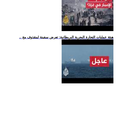
.. هيئة عمليات التجارة البحرية البريطانية: تعرض سفينة لمقذوف مج