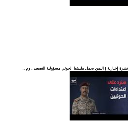
.. نشرة إخبارية | اليمن يحمل مليشيا الحوثي مسؤولية التصعيد.. وم