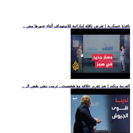
.. نافذة عسكرية | تعرض ناقلة إماراتية للاستهداف أثناء عبورها مض
.. العربية ويكند | بعد تقرير خلافه مع هيغسيث.. ترمب ينفي نقص ال