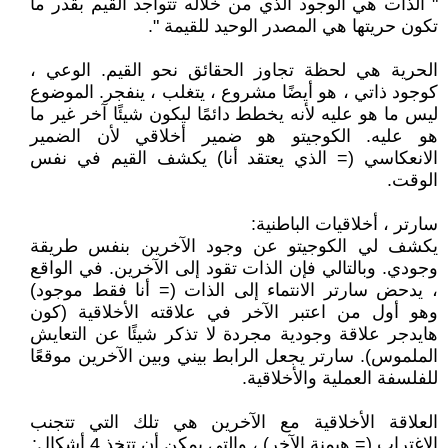
" الذات هي الوجود الذي من خلاله تتواجد القيم بقدر ما
تكون حريتها هي المصدر الوحيد للقيمة ".
الحرية هي لحظة تجاوز الحقائق نحو القيم. الوعي ،
كوجود ذاتي ، هو أيضًا مشروع ، يتغلب ، ينفجر. الموضوع
ليس ما هو عليه لأنه يخطط دائمًا ليكون شيئًا آخر غير ما
هو عليه. الكوجيتو هو ضمير أخلاقي لأن الضمير
الانعكاسي (= الذي يعتقد أنا) يكشف القيم في نفس
الوقت.
سارتر ، أخلاقيات الباطنية:
يكشف لي الكوجيتو عن وجود الآخرين بنفس طريقة
وجودي. وبالتالي فإن الذات تقود إلى الآخرين. في الواقع
، يدحض سارتر الانتماء إلى الذات (= أنا فقط موجود)
وهو أول من اعتبر الآخر في علاقته الأخلاقية (كون
هايدجر علاقة وجودية مجردة لا تذكر شيئًا عن التعايش
الملموس). سارتر يجعل الرابط بيني وبين الآخرين موقعًا
للفلسفة العملية والأخلاقية.
العلاقة الأخلاقية مع الآخرين هي تلك التي تتجنب
الاغتراب (= هيمنة الآخر) ، والتي يمكن أن تتخذ 4 أشكال: