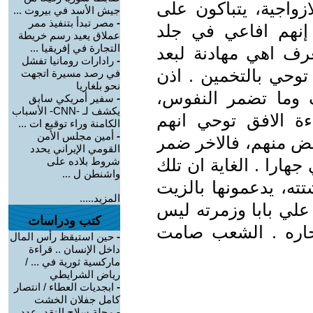
ازواجية، يتباكون على
جيش الأسد في بيروت ...
-
مصر تبدأ بتنفيذ ممر
إنهم افاعي في جلد
عملاق يعيد رسم خريطة
التجارة في إفريقيا ...
رف اهي مهادنة لبعد
-
رادارات رومانيا تفشل
توحي بالتخمين . اذن
في رصد مسيرة اتجهت
نحو بلغاريا
 وما تضمر النفوس،
-
سفير أمريكي سابق
يكشف لـ -CNN- الأسباب
ة الافق توحي انهم
الكامنة وراء توقيع ات ...
-
أمين مجلس الأمن
عض منهم، فالاخر ضمر
القومي الإيراني يحدد
 جهارا . الغاية ان تلك
شروط بلاده على
واشنطن ل ...
شتته، يدعمونها بالزيت
المزيد.....
علي بابا وزمرته ليس
كتب ودراسات
لحاره . الشعب صامت
-
حين استيقظ رأس المال
داخل الإنسان .. قراءة
ماركسية ثورية في ... /
رياض الشرايطي
-
ابجديات العطاء / انتصار
كامل جفلان الخشت
-
مجلة سلاح النقد، عدد