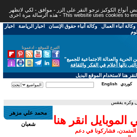
 أنواع الكوكيز نرجو النقر على الزر - موافق - لكي لاتظهر
This website uses cookies to ensure you ge
وكالة أنباء العمال
-
وكالة أنباء حقوق الإنسان
-
اخبار الرياضة
-
اخبار
لوم
التبرع للموقع - ادعمونا
حرية والعدالة الاجتماعية للجميع
"
تى نالها أعلام في الفكر والثقافة
قر هنا لاستخدام الموقع البديل
كوردي
English
قى وكره يفقس
محمد علي مزهر
لموبايل انقر هنا
شعبان
 المتمدن، فشاركونا في دعم