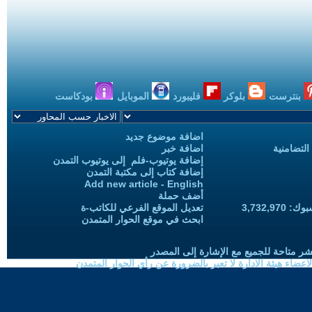
بنترست
بلوكر
فليبورد
الموبايل
بودكاست
اضافة موضوع جديد
التضامنية
اضافة خبر
إضافة يوتيوب-فلم إلى يوتيوب التمدن
إضافة كتاب إلى مكتبة التمدن
Add new article - English
أضف حملة
3,732,97
تعديل الموقع الفرعي للكاتب-ة
ابحث في موقع الحوار المتمدن
شر متاحة للجميع مع الإشارة إلى المصدر
ضاء هيئة الادارة لا تعبر بالضرورة عن رأي الحوار المتمدن