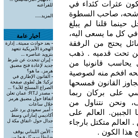
تكون عثرات كئداء في
للفراعنه
ن رشحه، صاحب السطوة
المزيد.....
حينما قلنا لم يبلغ
 في كل ما يسعى اليه،
أخبار عامة
ائل يحتج من الرفقة
-
بعد حوادث مميتة.. إدارة
الهجرة الأمريكية تتعهد
من تحت قدميه . ذهب
بتزويد عناصره ...
-
إيران تتحدث عن شرط
 يحاسب قانونيا من
جديد لإعادة فتح مضيق
هرمز.. ما هو؟
شحه افخم منه لصوصية
-
القانون الإطاري في
اوز القانون فمسحها
تركيا: هل تُطوى صفحة
الصراع المسلح للأبد؟ ...
سي على بركان ربما
-
مصدر لـRT: عمان تعلن
اتفاقا حول مضيق هرمز
ف، ونحن نتناول من
خلال ساعات
-
أمير سعودي يرد على
 الجبين. العالم على
أكاديمي إماراتي وسط
العالم متكتل بارجاء
جدال حول -اتفاق مكة ل
...
 هذا الكون .
-
الأمن اللبناني يوقف
ضابطا سوريّا رفيعا من