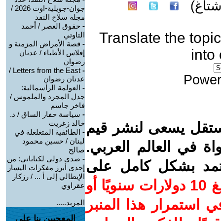
تاغ)
جوان-جويلية-اوت 2026 /
مجلة سلاح النقد
-
حقوق العصر / أحمد
Translate the topic
التاوتي
-
قصة الأمراض المزمنة و
into
إفلاس الأطباء / عدنان
رضوان
Letters from the East /
-
Power
عدنان رضوان
-
العولمة الرأسمالية:
جدل المجرد والملموس /
فاخر جاسم
-
سياسة حفار الساق / د.
خالد زغريت
ستقل يسعى لنشر قيم
-
الطائفية المتغلغلة في
لبنان / حسين محمود
واة في العالم العربي.
صالح
-
صدى دولي لكتاباتي: من
عتمد بشكل كامل على
إحدى أبرز مفكرات اليسار
الإيطالي إلى أ ... / رزكار
ساهم/ي معنا! بدعمكم بمبلغ 10 دولارات سنويًا أو
عقراوي
 استمرار هذا المنبر
المزيد.....
المعجبين بنا على