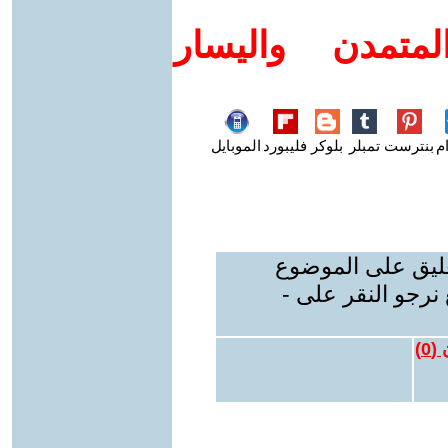
متمدن واليسار
م
بنترست
تمبلر
بلوكر
فليبورد
الموبايل
عليق على الموضوع
نرجو النقر على -
 (
0
)