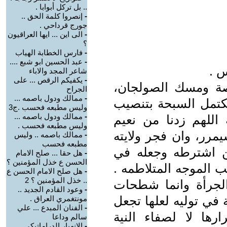
.. بل تركل أبوابا .
-
إنصروا كلمة الحق ..
جورج قرداحي .
-
الى اين ... ايها العراقيون
؟
-
فارس الخطابة الهياب
-
عبد الحسين ابو شبع ....
س .
شاعر المجد والاباء
-
يكفيكم الرقص ... على
صة ومسك الصولجان،
الجراح
-
ممالك ودول باصمه ...
تمل السبحة بتنصيب
وليس مطبعه فحسب .ج3
-
ممالك ودول باصمه ...
 اللهم زدنا من نعيم
وليس مطبعه فحسب .
يمرر، وان فجر ولايته
-
ممالك باصمه .. وليس
مطبعه فحسب
ن اشترطه وجعله في
-
هل حقا ... صلح الامام
الحسن ع خذل المؤمنين ؟
كب الموجه المتلاطمه .
-
هل صلح الامام الحسن ع
.. خذل المؤمنين ؟ 2
لجرأة وانما شطحات
-
وعود القادم الجديد ..
 في توليه لعلها تجعل
مونتغمري العراق .
-
الفنان المبدع ... علي
رها لا لصفاء النية
سالم وداعا
-
الانهيار الدراماتيكي ...