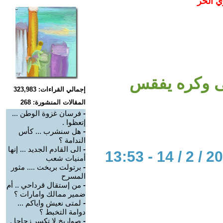
ي الحر
قى وكره يفقس
إجمالي القراءات: 323,983
المقالات المنشورة: 268
-
فرسان غزوة الوطن ...
إتعظوا .
-
هل سنشرب ... كأس
الندامة ؟
-
الى القادم الجديد ... إنها
أمنيات شعب
-
برتولت بريخت .... مثور
المسرح
-
من إستقال قرداحي .. أم
ضمير ممالك وامارات ؟
-
لمتى نعيش واياكم ...
دوامة التخبط ؟
-
صواريخ لا تكسر زجاجا .