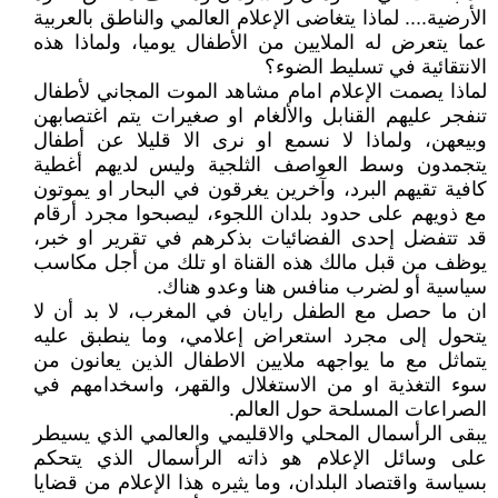
الأرضية.... لماذا يتغاضى الإعلام العالمي والناطق بالعربية
عما يتعرض له الملايين من الأطفال يوميا، ولماذا هذه
الانتقائية في تسليط الضوء؟
لماذا يصمت الإعلام امام مشاهد الموت المجاني لأطفال
تنفجر عليهم القنابل والألغام او صغيرات يتم اغتصابهن
وبيعهن، ولماذا لا نسمع او نرى الا قليلا عن أطفال
يتجمدون وسط العواصف الثلجية وليس لديهم أغطية
كافية تقيهم البرد، وآخرين يغرقون في البحار او يموتون
مع ذويهم على حدود بلدان اللجوء، ليصبحوا مجرد أرقام
قد تتفضل إحدى الفضائيات بذكرهم في تقرير او خبر،
يوظف من قبل مالك هذه القناة او تلك من أجل مكاسب
سياسية أو لضرب منافس هنا وعدو هناك.
ان ما حصل مع الطفل رايان في المغرب، لا بد أن لا
يتحول إلى مجرد استعراض إعلامي، وما ينطبق عليه
يتماثل مع ما يواجهه ملايين الاطفال الذين يعانون من
سوء التغذية او من الاستغلال والقهر، واسخدامهم في
الصراعات المسلحة حول العالم.
يبقى الرأسمال المحلي والاقليمي والعالمي الذي يسيطر
على وسائل الإعلام هو ذاته الرأسمال الذي يتحكم
بسياسة واقتصاد البلدان، وما يثيره هذا الإعلام من قضايا