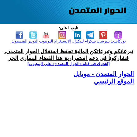
تابعونا على:
بودكاست
بنترست
تيلكرام
لينكدإن
الانستغرام
اليوتيوب
التويتر
الفيسبوك
تبرعاتكم وتبرعاتكن المالية تحفظ استقلال الحوار المتمدن،
فشاركونا في دعم استمرارية هذا الفضاء اليساري الحر
[اشترك في قناة ‫«الحوار المتمدن» على اليوتيوب]
الحوار المتمدن - موبايل
الموقع الرئيسي