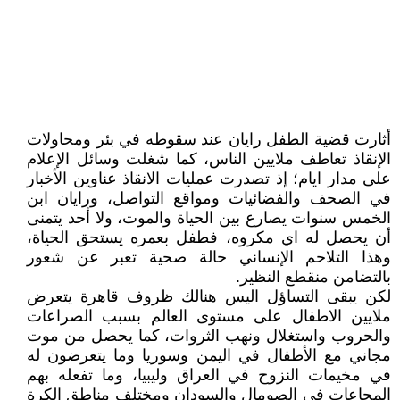
أثارت قضية الطفل رايان عند سقوطه في بئر ومحاولات
الإنقاذ تعاطف ملايين الناس، كما شغلت وسائل الإعلام
على مدار ايام؛ إذ تصدرت عمليات الانقاذ عناوين الأخبار
في الصحف والفضائيات ومواقع التواصل، ورايان ابن
الخمس سنوات يصارع بين الحياة والموت، ولا أحد يتمنى
أن يحصل له اي مكروه، فطفل بعمره يستحق الحياة،
وهذا التلاحم الإنساني حالة صحية تعبر عن شعور
بالتضامن منقطع النظير.
لكن يبقى التساؤل اليس هنالك ظروف قاهرة يتعرض
ملايين الاطفال على مستوى العالم بسبب الصراعات
والحروب واستغلال ونهب الثروات، كما يحصل من موت
مجاني مع الأطفال في اليمن وسوريا وما يتعرضون له
في مخيمات النزوح في العراق وليبيا، وما تفعله بهم
المجاعات في الصومال والسودان ومختلف مناطق الكرة