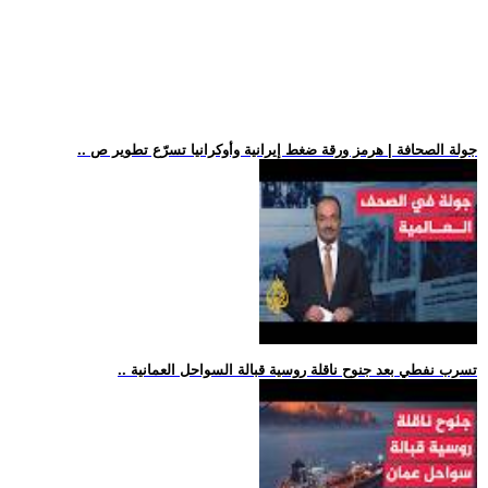
.. جولة الصحافة | هرمز ورقة ضغط إيرانية وأوكرانيا تسرّع تطوير ص
.. تسرب نفطي بعد جنوح ناقلة روسية قبالة السواحل العمانية