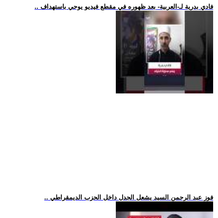
.. فادي بدرية لـ-العربية- بعد ظهوره في مقطع فيديو يوحي باستهداف
.. فوز عبد الرحمن السيد يشعل الجدل داخل الحزب الديمقراطي