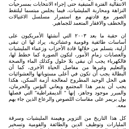
الانتقالية الفترة المتبقية حتى إجراء الانتخابات بمسرحيات
النزاهة ومحاربة المليشيات، فيما يجلس مبتسما ليلتقط
الصور مع قادتهم مع استمرار مسلسل الاغتيالات
والخطف والافقار المتعمد للجماهير.
ان حقبة ما بعد ٢٠٠٣ التي أنشئها الأمريكيون على
أساسات طائفية وقومية وعشائرية، يراد لها ان تبقى
أزلية، يتسلم من خلالها قادة الأحزاب وزعماء المليشيات
والعصابات زمام الأمور، لتكون الصورة كما خطط لها،
فالكهرباء يجب أن نبقى بلا حلول وكذلك الماء والصحة
والتعليم وغيرها من مفاصل الحياة الأخرى، كما أن
البطالة يجب أن تكون في أعلى مستوياتها والعشوائيات
هي الحل الوحيد المطروح لمعالجة أزمة السكن، هكذا
يجب أن يدمر هذا المجتمع ويعاني البؤس والحرمان،
والمبرر موجود وجاهز، إنها " الديمقراطية" التي فصلها
بول بريمر على مقاسات اللصوص والرعاع الذين جاء بهم
معه.
كل هذا التاريخ من التزوير وهيمنة المليشيات وسرقة
المليارات وتوظيف الدين والطائفة والقومية وتسخير