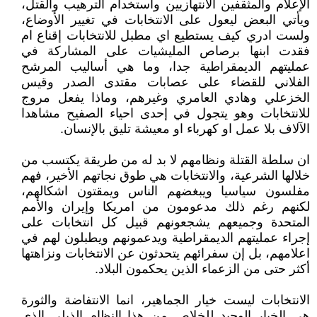
الإعلام والمثقفين الانتهازيين واستخدام الترهيب والقتل،
ويأتي البعض ليعول على الانتخابات في تغيير الأوضاع،
ولست ادري كيف يستطيع اي مطبل للانتخابات إقناع ام
فقدت ابنها برصاص المليشيات على المشاركة في
عمليتهم الديمقراطية جدا، وما هي أساليب المرشح
الفلاني للقضاء على عصابات مقتدى الصدر وقيس
الخزعلي وهادي العامري وغيرهم، وماذا يفعل مروج
للانتخابات وهو يتجول في إحدى احياء الصفيح مشاهدا
الآلاف بلا عمل او كهرباء او معيشة تليق بالإنسان.
ان سلطة القتلة ونظامهم لا بد له من طريقة يكتسب من
خلالها الشرعية، والانتخابات هي طوق نجاتهم الأخير، فهم
مفلسون سياسيا ويبغضهم الناس ويمقتون اشكالهم،
لكنهم رغم ذلك مدعومون من امريكا وإيران والأمم
المتحدة وجميعهم يشجعونهم قبيل كل انتخابات على
إجراء عمليتهم الديمقراطية ويدعمونهم ويطبلون لهم في
اعلامهم، بل إن سفرائهم يتحدثون عن الانتخابات ونزاهتها
أكثر حتى من الزعماء الذين يحكمون البلاد.
الانتخابات ليست خيار الجماهير، انما الانتفاضة والثورة
هي الخيار الوحيد للخلاص من هذا النظام الذيلي الذي