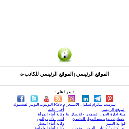
الموقع الرئيسي
الموقع الرئيسي للكاتب-ة
|
تابعونا على:
بنترست
تيلكرام
لينكدإن
الانستغرام
RSS
اليوتيوب
التويتر
الفيسبوك
الموقع الرئيسي
أخبار عامة
هيئة ادارة الحوار المتمدن - للإتصال بنا
وكالة أنباء المرأة
إحصائيات مؤسسة الحوار المتمدن
اخبار الأدب والفن
قواعد النشر
وكالة أنباء اليسار
ابرز كتاب / كاتبات الحوار المتمدن
وكالة أنباء العلمانية