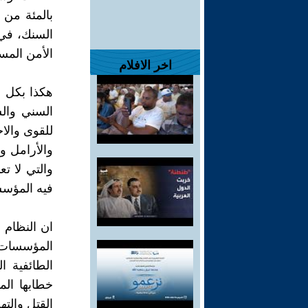
بالمئة من 
السنك، في 
الأمن المس
اخر الافلام
هكذا بكل ب
السني والش
للقوى والاح
والأرامل 
والتي لا ت
فيه المؤسسة
ان النظام 
المؤسسات 
الطائفية 
خطابها ال
القتل والته