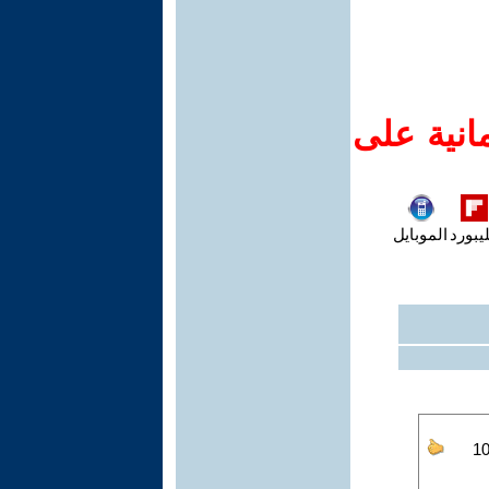
انية على
يبورد
الموبايل