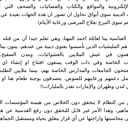
إلكترونية والمواقع والكتاب والفضائيات والصحف التي 
لدينية سوى أبواق تحاول ان تصور ان هذه الجهات بعيدة عن 
م سوى التبرع بعلاج المرضى ورعاية الأيتام!
 العباسية بيتا لعائلة احمد المهنا، وهي تعلم جيدا أن من قتله
م المليشيات الذين تأسسوا بفتوى دينية من عندهم، يبنون بيتا 
همون في عيش الملايين بالعشوائيات، ومدن الصفيح. 
ت الخاصة وفي ذات الوقت يمنعون افتتاح او إنشاء ا
تحون الجامعات والمدارس الخاصة بهم، بينما ملايين الطلبة 
ل دعمهم ورعايتهم للصوص. يتصدقون بوجبة طعام هنا او هن
لندن وطهران والإمارات تقدر بالمليارات!!
 من النظام لا يتحقق دون الخلاص من هيمنة المؤسسات الد
اهير، وهذا الأمر غير قابل للتحقق دون رفع القدسية عن ه
 محاسبتها وازاحتها عن أي قرار يتعلق بحياة ومستقبل الجماهي