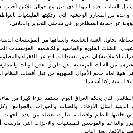
منزل الشاب أحمد المهنا الذي قتل مع حوالي ثلاثين آخرين
واحدة من المجازر الوحشية التي ارتكبتها المليشيات بالتوا
ؤولة عن حماية المتظاهرين في ساحتي التحرير والخلاني.
ساطة تحاول العتبة العباسية واشباهها من المؤسسات الدينية 
يعي، العتبات العلوية والعباسية والكاظمية، المؤسسات الخير
زاب الاسلامية) ان تصور نفسها المدافع عن الفقراء والمظلومين
وغيرهم من الفئات المهمشة، عن طريق بعض الهبات والمدارس
عني شيئا امام حجم الأموال المنهوبة من قبل أقطاب النظام 
 الدينية ركنا أساسيا.
الطائفي الذي يحكم العراق اليوم، يستمد جزءا كبيرا من بقاء
الدينية أمثال الأوقاف والعتبات والحوزات والجوامع، وك
التي خاضها النظام واقطابه، صارت بغطاء من هذه الجهات
مبرر والداعم والمؤسس للمليشيات والاحزاب التي مارست أب
جير والافقار بحق الناس.