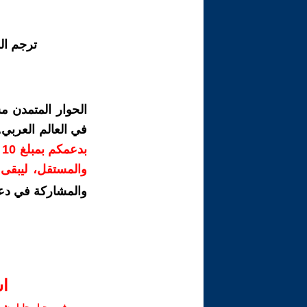
ترجم ال
الحوار المتمدن م
في العالم العربي
ب
والمستقل، ليبقى ص
والمشاركة في دع
ا‫