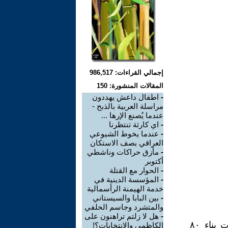
إجمالي القراءات: 986,517
المقالات المنشورة: 150
-
اطفال داعش يهددون
مراسلة العربية بالذبح -
عندما يُصنع الإرها ...
-
اي كارثة تنتظرنا
-
عندما يخوط الشيوعي
العراقي بصف الاستكان
-
مأزق حراكات وناشطي
أكتوبر
-
الحوار مع القتلة
-
المؤسسة الدينية في
خدمة الهيمنة الرأسمالية
-
بين البابا والسيستاني
والمتشرد وجاسم الحلفي
-
هل لا زلتم تراهنون على
تناقلت وسائل التواصل الاجتماعي خبرا مفاده أن العتبة العباسية أنجزت بناء ٨٠
الكاظمي والانتخابات؟!