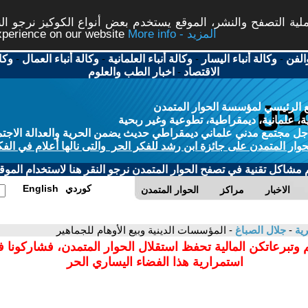
ة التصفح والنشر، الموقع يستخدم بعض أنواع الكوكيز نرجو النق
More info - المزيد
experience on our website
الفن
-
وكالة أنباء اليسار
-
وكالة أنباء العلمانية
-
وكالة أنباء العمال
-
وكا
الاقتصاد
-
اخبار الطب والعلوم
 الرئيسي لمؤسسة الحوار المتمدن
، علمانية، ديمقراطية، تطوعية وغير ربحية
ل مجتمع مدني علماني ديمقراطي حديث يضمن الحرية والعدالة الاجتم
حوار المتمدن على جائزة ابن رشد للفكر الحر والتى نالها أعلام في الفك
م مشاكل تقنية في تصفح الحوار المتمدن نرجو النقر هنا لاستخدام الموقع
كوردي
English
الاخبار
مراكز
الحوار المتمدن
رية
-
جلال الصباغ
- المؤسسات الدينية وبيع الأوهام للجماهير
 وتبرعاتكن المالية تحفظ استقلال الحوار المتمدن، فشاركونا 
استمرارية هذا الفضاء اليساري الحر