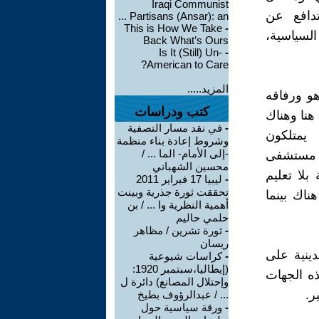
Iraqi Communist
تدافع عن
Partisans (Ansar): an ...
This is How We Take
-
السياسية،
Back What’s Ours
Is It (Still) Un-
-
American to Care?
المزيد.....
 هو ورفاقه
كتب ودراسات
هنا وهناك
-
في نقد مسار التصفية
يمتلكون
وشروط إعادة بناء منظمة
-إلى الأمام- الما ... /
ي مستشفى
محسين الشهباني
بلا تعليم
-
ليبيا 17 فبراير 2011
تحققت ثورة جذرية وبينت
اك بينما
أهمية النظرية وا ... / بن
حلمي حاليم
-
ثورة تشرين / مظاهر
ريسان
ينية على
-
كراسات شيوعية
(إيطاليا،سبتمبر 1920:
ذه الجهات
وإحتلال المصانع) دائرة ل
ر.
... / عبدالرؤوف بطيخ
-
ورقة سياسية حول