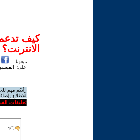
كيف تدعم-
الانترنت؟
تابعونا
على:
الفيسب
رأيكم مهم للج
للاطلاع وإضافة
تعليقات الف