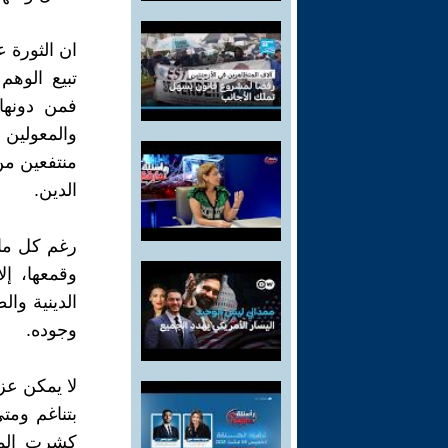
ان الثورة 
تبيع الوه
فمن دونها
والمعولين
منتفعين من
الدين.
رغم كل ما 
وقمعها، إل
الدينية وا
وجوده.
لا يمكن عز
بتناغم ومت
كشرت المر