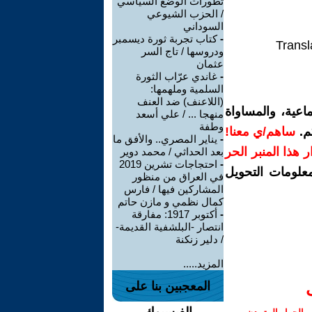
تطورات الوضع السياسي
/ الحزب الشيوعي
السوداني
-
كتاب تجربة ثورة ديسمبر
Transl
ودروسها / تاج السر
عثمان
-
غاندي عرّاب الثورة
السلمية وملهمها:
(اللاعنف) ضد العنف
اعية، والمساواة
منهجا ... / علي أسعد
وطفة
م.
ساهم/ي معنا!
-
يناير المصري.. والأفق ما
رار هذا المنبر الحر
بعد الحداثي / محمد دوير
-
احتجاجات تشرين 2019
معلومات التحويل
في العراق من منظور
المشاركين فيها / فارس
كمال نظمي و مازن حاتم
-
أكتوبر 1917: مفارقة
انتصار -البلشفية القديمة-
/ دلير زنكنة
المزيد.....
المعجبين بنا على