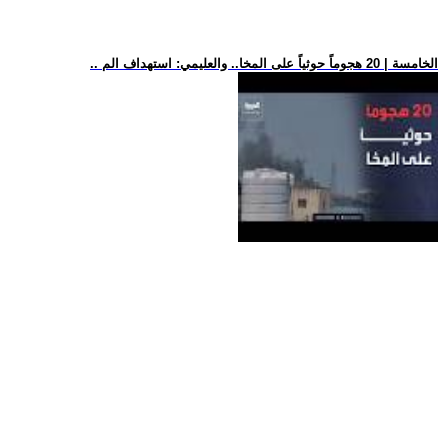
.. الخامسة | 20 هجوماً حوثياً على المخا.. والعليمي: استهداف الم