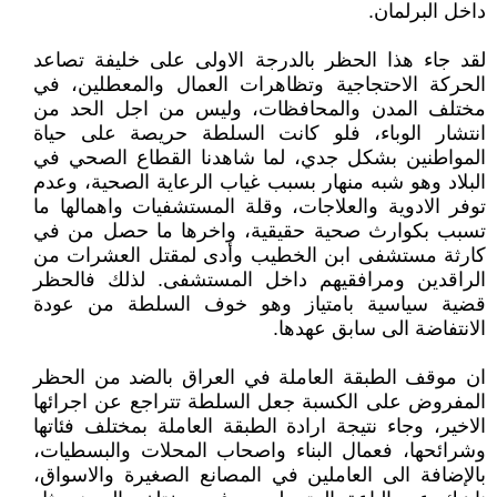
داخل البرلمان.
لقد جاء هذا الحظر بالدرجة الاولى على خليفة تصاعد
الحركة الاحتجاجية وتظاهرات العمال والمعطلين، في
مختلف المدن والمحافظات، وليس من اجل الحد من
انتشار الوباء، فلو كانت السلطة حريصة على حياة
المواطنين بشكل جدي، لما شاهدنا القطاع الصحي في
البلاد وهو شبه منهار بسبب غياب الرعاية الصحية، وعدم
توفر الادوية والعلاجات، وقلة المستشفيات واهمالها ما
تسبب بكوارث صحية حقيقية، واخرها ما حصل من في
كارثة مستشفى ابن الخطيب وأدى لمقتل العشرات من
الراقدين ومرافقيهم داخل المستشفى. لذلك فالحظر
قضية سياسية بامتياز وهو خوف السلطة من عودة
الانتفاضة الى سابق عهدها.
ان موقف الطبقة العاملة في العراق بالضد من الحظر
المفروض على الكسبة جعل السلطة تتراجع عن اجرائها
الاخير، وجاء نتيجة ارادة الطبقة العاملة بمختلف فئاتها
وشرائحها، فعمال البناء واصحاب المحلات والبسطيات،
بالإضافة الى العاملين في المصانع الصغيرة والاسواق،