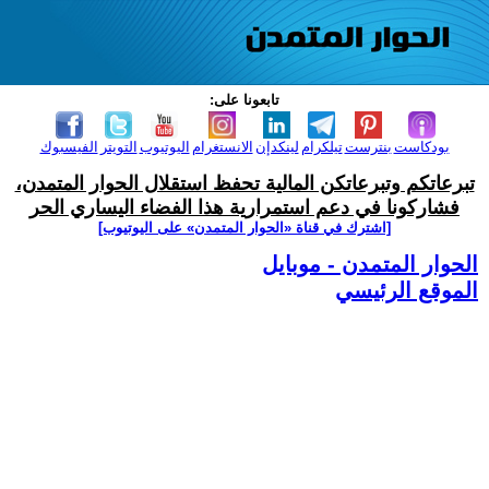
تابعونا على:
بودكاست
بنترست
تيلكرام
لينكدإن
الانستغرام
اليوتيوب
التويتر
الفيسبوك
تبرعاتكم وتبرعاتكن المالية تحفظ استقلال الحوار المتمدن،
فشاركونا في دعم استمرارية هذا الفضاء اليساري الحر
[اشترك في قناة ‫«الحوار المتمدن» على اليوتيوب]
الحوار المتمدن - موبايل
الموقع الرئيسي