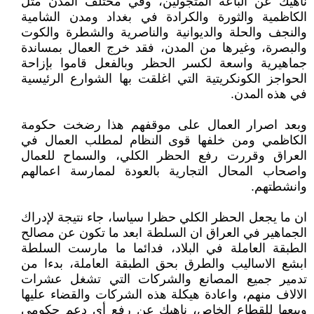
ناهيك عن الباعة المتجولين، وفي مختلف المدن مثل
الكاظمية والثورة والكرادة في بغداد ومدن الشامية
والنجف والحلة والديوانية والناصرية والشطرة والكوت
والبصرة، وغيرها من المدن، فقد خرج العمال بمساندة
جماهيرية واسعة لكسر الحظر وبالفعل قاموا بإزاحة
الحواجز الكونكريتية التي اغلقت بها الشوارع الرئيسية
في هذه المدن.
وبعد اصرار العمال على موقفهم هذا رضخت حكومة
الكاظمي ومن خلفها قوى النظام لمطلب العمال في
العراق وقررت رفع الحظر الكلي، والسماح للعمال
واصحاب المحال التجارية بالعودة لممارسة اعمالهم
وانشطتهم.
ان ما يجعل الحظر الكلي حظرا سياسا، جاء نتيجة لإدراك
الجماهير في العراق ان السلطة ابعد ما تكون عن مصالح
الطبقة العاملة في البلاد، فدائما ما مارست السلطة
ابشع الاساليب والطرق بحق الطبقة العاملة، بدءا من
تدمير جميع المصانع والشركات التي تشغل عشرات
الالاف منهم، واعادة هيكلة هذه الشركات والقضاء عليها
وبيعها للقطاع الخاص، ناهيك عن رفع أي دعم حكومي