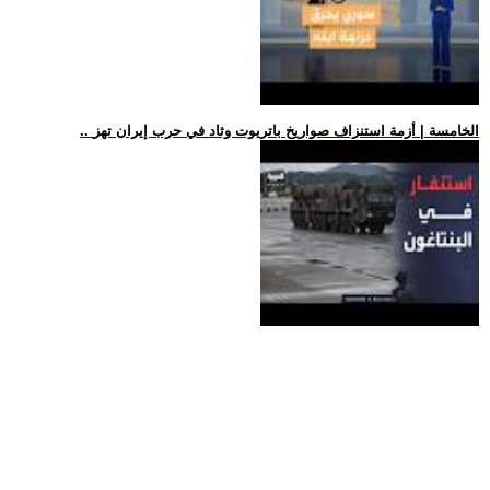
.. الخامسة | أزمة استنزاف صواريخ باتريوت وثاد في حرب إيران تهز