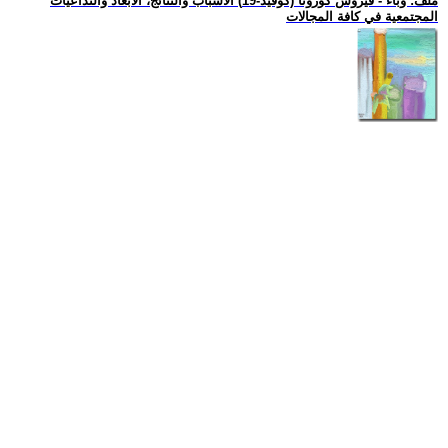
ملف: وباء - فيروس كورونا (كوفيد-19) الاسباب والنتائج، الأبعاد والتداعيات
المجتمعية في كافة المجالات