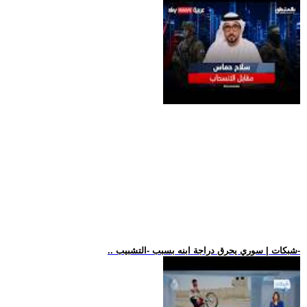
.. شبكات | سوري يحرق دراجة ابنه بسبب -التشبيب-