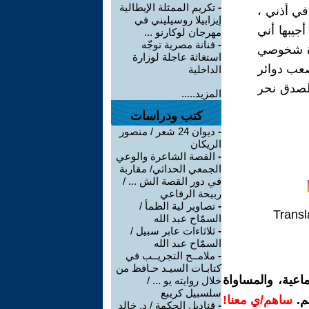
-
تكريم الممثلة الإيطالية
في أذني ،
إيزابيلا روسيليني في
جيبها أني
مهرجان لوكارنو ...
-
فنانة مصرية توجّه
ورة شخوصي
استغاثة عاجلة لوزارة
صعب دوائر
الداخلية
الصدق نحر
المزيد.....
كتب ودراسات
-
ديوان 24 شعر / منصور
الريكان
-
القصة الشاعرة والوعي
الجمعي الحداثي/ مقاربة
في دور القصة الش ... /
ربيحة الرفاعي
-
تصاوير لية الظمأ /
Transl
السمّاح عبد الله
-
ثلاثاءات عابر سبيل /
السمّاح عبد الله
-
ملامــح التجريــب في
كتابـات السيـد حـافظ من
اعية، والمساواة
خلال روايته يو ... /
سلسبيل كريبع
م.
ساهم/ي معنا!
-
قناديل الحكمة / د. خالد