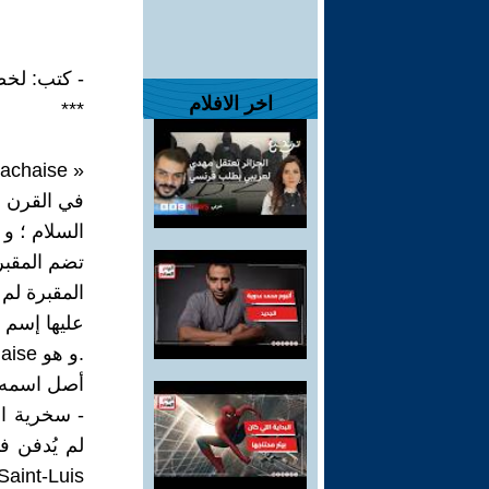
- كتب: لخض
اخر الافلام
***
‏« Père Lachaise »: من أكبر و أشهر المقابر في باريس تتربع على 43 هكتارا .
السلام ؛ و 
تضم المقبرة حوال
.و هو Père Lachaise
أصل اسمه بالكامل : haize
- سخرية ال
Saint-Luis"