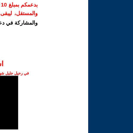
ب
والمستقل، ليبقى ص
والمشاركة في دع
ا‫
في رحيل جليل شهبا