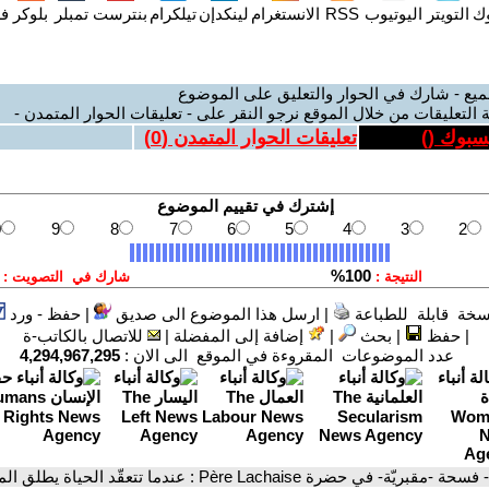
وك
التويتر
اليوتيوب
RSS
الانستغرام
لينكدإن
تيلكرام
بنترست
تمبلر
بلوكر
فل
ميع - شارك في الحوار والتعليق على الموضوع
 التعليقات من خلال الموقع نرجو النقر على - تعليقات الحوار المتمدن -
يسبوك (
)
تعليقات الحوار المتمدن (
0
)
سخة قابلة للطباعة
|
ارسل هذا الموضوع الى صديق
|
حفظ - ورد
|
حفظ
|
بحث
|
إضافة إلى المفضلة
|
للاتصال بالكاتب-ة
عدد الموضوعات المقروءة في الموقع الى الان :
4,294,967,295
- فسحة -مقبريّة- في حضرة Père Lachaise : عندما تتعقّد الحياة يطلق الموت أشباحه.