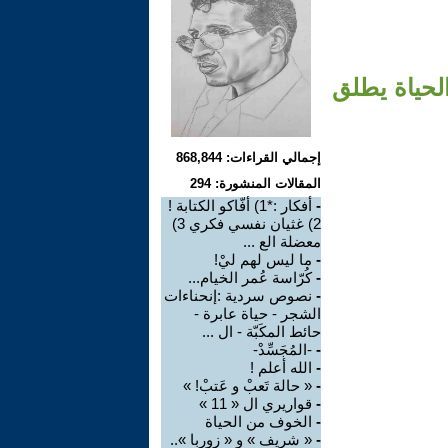
P : عندما تتعقّد الحياة يطلق
إجمالي القراءات: 868,844
المقالات المنشورة: 294
-
أفكار :*1) أفّاكو الكتابة !
2) غثيان نفسي فكري 3)
معضلة الع ...
-
ما ليس لهم ليْ!
-
كُرّاسة عُمر الخيام...
-
نصوص سردية :إنحناءات
الشجر - حياة عابرة -
حائط المكَبّة - ال ...
-
-المُجَسِّدْ-
-
الله أعلم !
-
« حالة تَعبْ و عَتبْ! »
-
قواريري ال « 11 »
-
الخوف من الحياة
-
« شريف » و « زوربا »..