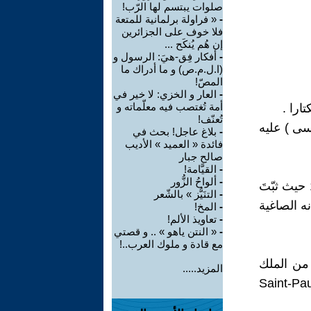
صلوات يبتسم لها الرّب!
-
« فراولة برلمانية للمتعة
فلا خوف على الجزائرين
إن هُم يُنكَح ...
-
أفكار فِق-هيَ: الرسول و
(ا.ل.م.ص) و ما أدراك ما
المصّ!
-
العار و الخزي: لا خير في
أمة تُغتصب فيه معلّماته و
تُعنّف!
يزويت" Jésuites , (رفقة عيسى ) عليه
-
بلاغ عاجل! بحث في
فائدة « العميد » الأديب
صالح جبار
-
القيَّامة!
-
ألواحُ الزُّور
المقبرة لم تكن تحمل هكذا إسم من - قبل و لا بعد- إلى غاية القرن ال19 حيث ثبّتَ
-
التنَيُّز » بالشّعر
 أسراره و آذانه الصاغية
-
المخ!
-
تعاويذ الألم!
-
« النتن ياهو » .. و قصتي
مع قادة و ملوك العرب..!
 من الملك
المزيد.....
ن فيها ، بل يرتاح ضريحه في كنيسة "سان بول - سان لويس" Saint-Paul