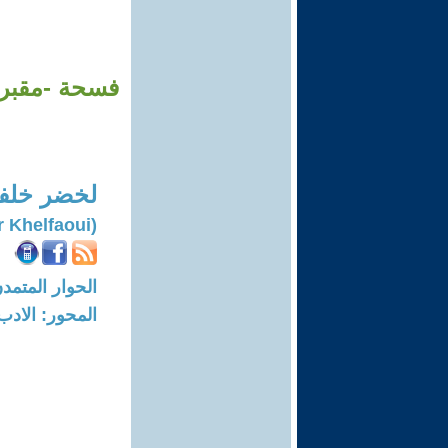
لخضر خلف
(Lakhdar Khelfaoui)
الحوار المتمدن-العدد: 7103 - 21
المحور: الادب