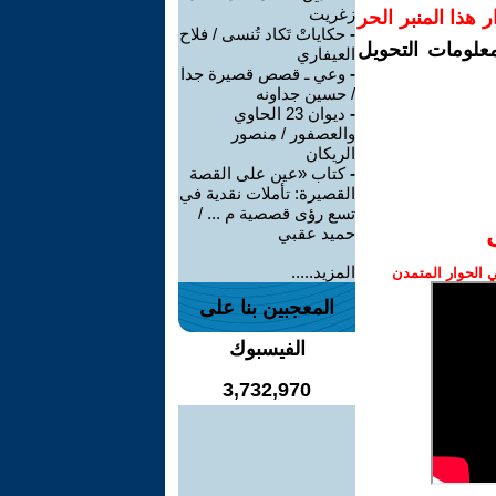
زغريت
رار هذا المنبر الحر
-
حكاياتْ تَكاد تُنسى / فلاح
معلومات التحويل
العيفاري
-
وعي ـ قصص قصيرة جدا
/ حسين جداونه
-
ديوان 23 الحاوي
والعصفور / منصور
الريكان
-
كتاب «عين على القصة
القصيرة: تأملات نقدية في
تسع رؤى قصصية م ... /
حميد عقبي
المزيد.....
الحوار المتمدن
المعجبين بنا على
الفيسبوك
3,732,970