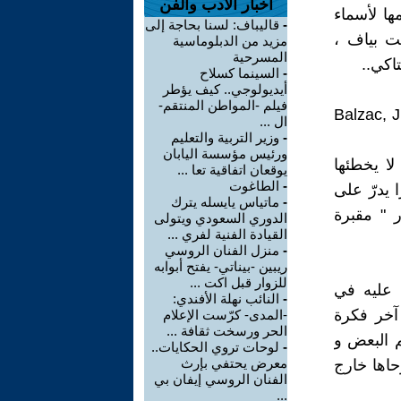
اخبار الأدب والفن
 بضمها لأسماء
-
قاليباف: لسنا بحاجة إلى
ت بياف ،
مزيد من الدبلوماسية
المسرحية
اكي..
-
السينما كسلاح
أيديولوجي.. كيف يؤطر
فيلم -المواطن المنتقم-
Balzac, 
ال ...
-
وزير التربية والتعليم
ورئيس مؤسسة اليابان
لا يخطئها
يوقعان اتفاقية تعا ...
-
الطاغوت
 يدرّ على
-
ماتياس يايسله يترك
 " مقبرة
الدوري السعودي ويتولى
القيادة الفنية لفري ...
-
منزل الفنان الروسي
ريبين -بيناتي- يفتح أبوابه
للزوار قبل اكت ...
ي عليه في
-
النائب نهلة الأفندي:
 آخر فكرة
-المدى- كرّست الإعلام
الحر ورسخت ثقافة ...
م البعض و
-
لوحات تروي الحكايات..
معرض يحتفي بإرث
حاها خارج
الفنان الروسي إيفان بي
...