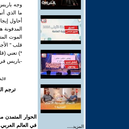
وجه باريس 
ما الذي أتي
أحاول إيجاد
المدفونة ها
الموت المت
قلب " الأجنب
*) تعني (قل
-باريس في 8 ديسمبر 21
#لخ
ترجم ال
الحوار المتمدن م
في العالم العربي
المزيد.....