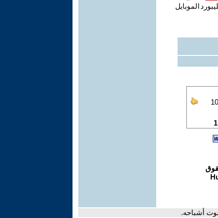
يبورد
الموبايل