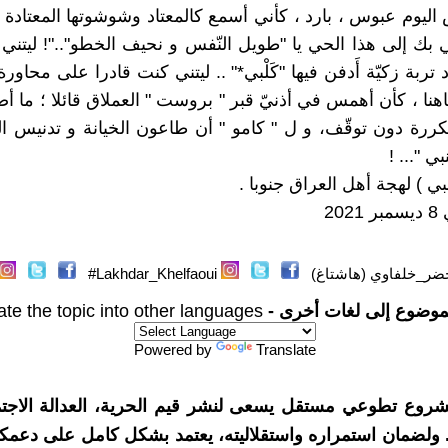
اليوم عبوس ، بارد ، كأني أسمع كالمعتاد وشوشوتها المعتادة 
 بك إلى هذا الحي يا "طويل النّفس و نحيف الخطو".."! ليتني أ
 تربة زكيّة أَدفن فيها "كَلْبي*" .. ليتني كنت قادرا على محا
هنا ، كأن أهمس في أذنيّ قبر " بروست " العملاق قائلا ؛ ما أ
كررة دون توقّف، و ل " كامو " أن طاعون الخيانة و تدنيس 
ي "... !
بي ) لهجة أهل العراق جنوبا .
20
ضر_خلفاوي (هاشتاغ)
Lakhdar_Khelfaoui#
موضوع إلى لغات أخرى -
ate the topic into other languages
Powered by
Translate
شروع تطوعي مستقل يسعى لنشر قيم الحرية، العدالة الاجتم
. ولضمان استمراره واستقلاليته، يعتمد بشكل كامل على دعمك