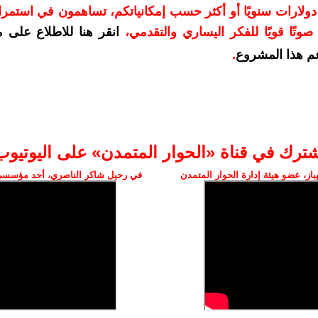
دعمكم بمبلغ 10 دولارات سنويًا أو أكثر حسب إمكانياتكم، تساهمون في استم
وتًا قويًا للفكر اليساري والتقدمي
،
انقر هنا للاطلاع على 
م هذا المشروع
.
شترك في قناة «الحوار المتمدن» على اليوتيوب
ز، عضو هيئة إدارة الحوار المتمدن
في رحيل شاكر الناصري، أحد مؤسسي 