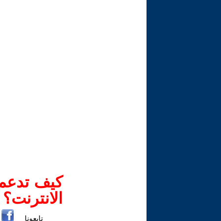
كيف تدعم-
الانترنت؟
تابعونا