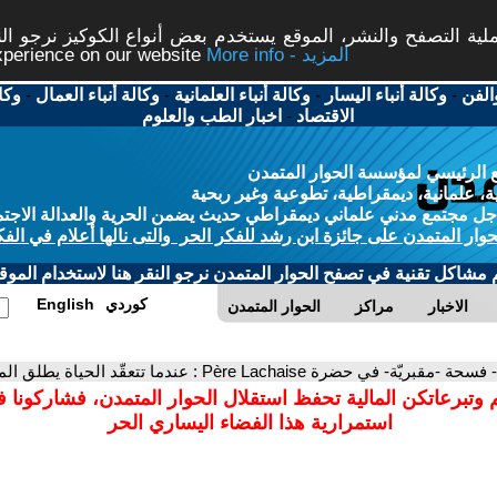
ة التصفح والنشر، الموقع يستخدم بعض أنواع الكوكيز نرجو النق
More info - المزيد
experience on our website
الفن
-
وكالة أنباء اليسار
-
وكالة أنباء العلمانية
-
وكالة أنباء العمال
-
وكا
الاقتصاد
-
اخبار الطب والعلوم
 الرئيسي لمؤسسة الحوار المتمدن
، علمانية، ديمقراطية، تطوعية وغير ربحية
ل مجتمع مدني علماني ديمقراطي حديث يضمن الحرية والعدالة الاجتم
حوار المتمدن على جائزة ابن رشد للفكر الحر والتى نالها أعلام في الفك
م مشاكل تقنية في تصفح الحوار المتمدن نرجو النقر هنا لاستخدام الموقع
كوردي
English
الاخبار
مراكز
الحوار المتمدن
- فسحة -مقبريّة- في حضرة Père Lachaise : عندما تتعقّد الحياة يطلق الموت أشباحه.
 وتبرعاتكن المالية تحفظ استقلال الحوار المتمدن، فشاركونا 
استمرارية هذا الفضاء اليساري الحر