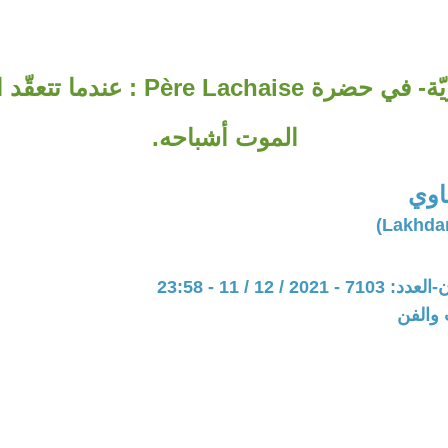
فسحة -مقبريّة- في حضرة ère Lachaise
الموت أشباحه.
اوي
20 / 12 / 11 - 23:58
 والفن