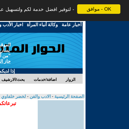
موافق - OK
لتوفير افضل خدمة لكم ولتسهيل عملي
أخبار عامة
-
وكالة أنباء المرأة
-
اخبار الأدب و
الموقع
يسارية
"من أج
حاز ال
إذا لديك
الزوار
اضافة/خدمات
بحث/الارشيف
الصفحة الرئيسية
-
الادب والفن
-
لخضر خلفاوي
تبرعاتكم