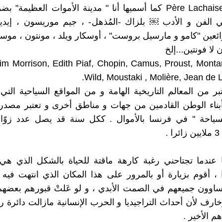
أشتهرت "Père Lachaise كما أسميها أنا " مدينة الأموات العظيمة"
 الفن و الأدب ￼ بلزاك -المُذهل- ، جيم موريسون ، إيدي
ائعين "كامو و مارسيل بروست" ، أوسكار ويلد ، مونتون ، موست
 لا فونتين...إلخ
Jim Morrison, Edith Piaf, Chopin, Camus, Proust, Mont
Wild, Moustaki , Molière, Jean de L
بر من المعالم التاريخية الهامة و من المواقع السياحية التي 
أبناء الوطن القادمين من جهات و مناطق أخرى و تعتبر مصدرا
لسياحة " في فرنسا بالأموال . ككل سنة قد يصل عدد زوّار
.
ا عندما تجتاحني رغبة كارهة ماقتة للحياة بالشكل الذي ه
، أقوم بزيارة أو بالمرور على هذا المكان الذي انتهت فيه
تساوون جميعهم في الصمت الأبدي ، و لو عَلتْ قبورهم بعضه
خارف لأن أحداث التراجيديا و الحرب الإنسانية مازالت دائرة ر
م الأخير .