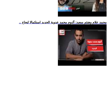
.. محمد علام وهيثم سعيد: ألبوم محمد عدوية الجديد استكمالا لنجاح