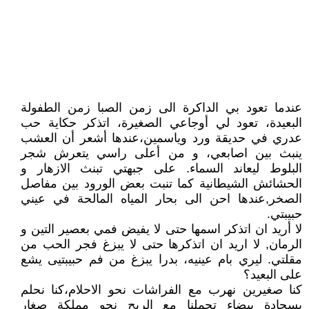
عندما تعود بي الداكرة الى زمن الصبا زمن الطفولة
البعيدة، تعود لي أوجاعي الصغيرة، اتذكر حكاية حب
عدري في حديقة ورد وياسمين،عندها أشعر أن العشب
ينبث بين اصابعي، و من أعلى راسي يتعرش شجر
البلوط ليعاند السماء. على جبهتي تبنث الازهار و
الحشائش الشيطانية كما تنبت بعض الورود بين مفاصل
الصخر,عندها احن الى بحار المياه المالحة في عيني
حبيبتي.
لا أريد ان اتذكر اسمها حتى لا يفيض فمي بعصير التين و
الرمان, لا اريد ان اتذكرها حتى لا يبزغ فجر الحب من
مقلتي. ليري بام عينيه، بدرا يبزغ من فم حبيبتيى يشع
على البعيد؟
كنا صغيرين نهرب مع الفراشات نحو الاحلام،كنا نحلم
بسجادة بيضاء تحملنا مع الريح نحو مملكة صغار