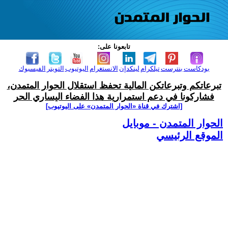
تابعونا على:
بودكاست
بنترست
تيلكرام
لينكدإن
الانستغرام
اليوتيوب
التويتر
الفيسبوك
تبرعاتكم وتبرعاتكن المالية تحفظ استقلال الحوار المتمدن،
فشاركونا في دعم استمرارية هذا الفضاء اليساري الحر
[اشترك في قناة ‫«الحوار المتمدن» على اليوتيوب]
الحوار المتمدن - موبايل
الموقع الرئيسي