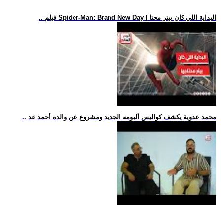
.. فيلم Spider-Man: Brand New Day | البداية اللي كان بيتر محتا
.. محمد عدوية يكشف كواليس ألبومه الجديد ومشروع عن والده أحمد عد