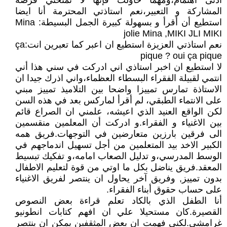
أذنى اهتمام،ومهما حاولت فإنها لا تمنحني فرصة
المشاركة و التعبير،نعم استاذتي المحترمة أنا ايضا
استطيع أن أقرأ و بسهولة كبيرة الجمل البسيطة: Mina
jolie Mina ,MIKI JLI MIKI
نعم استاذتي العزيزة استطيع ان اعبر كما تعبرين انت:ça
pique ? oui ça pique
لا استطيع ان اخبر استاذي اني ادركت في سني هذا أني
انتمي لقبيلة الفقراء البسطاء العظماء،واني اذرك جيدا ان
الاستاذة تمارس تمييزا واضحا بين التلاميذ تمييز مبني
على الانتماء الطبقي، لم أقرأ لماركس بعد في هذه السن
لكن الواقع العنيد الذي اعيشه، علمني ان الصراع قائم
بين الاغنياء و الفقراء.و ادركت أن المعلمين منقسمين
الى فرقين بارزين متعارضين في التوجهات.فريق همه
الكبير الاخد بيد المتعلمين من أجل تسهيل اندماجهم في
الوسط المدرسي،و تدليل الصعاب امامه،و تفكيك تبسيط
المعقد.فريق يناضل بكل ما اوتي من قوة لتعليم الاطفال
بدون تمييز, وفريق آخر يحاول ان ينتصر لفريق الاغنياء
على حساب حقوق أبناء الفقراء.
أنا الطفل الذي بالكاد تعلم قراءة بعض النصوص
القصيرة.كان مستحيلا علي ان افهم كتابات انطونيو
غرامشي.لكني فهمت ان بعض المثقفين يمكن ان ينتصر