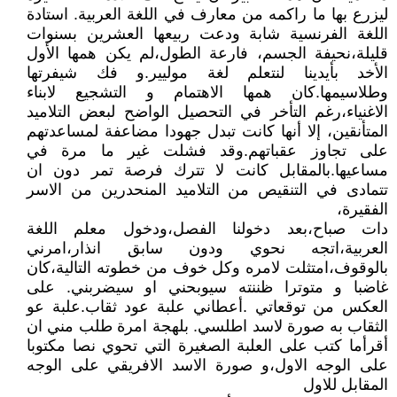
ليزرع بها ما راكمه من معارف في اللغة العربية. استادة
اللغة الفرنسية شابة ودعت ربيعها العشرين بسنوات
قليلة،نحيفة الجسم، فارعة الطول،لم يكن همها الأول
الأخد بأيدينا لنتعلم لغة موليير.و فك شيفرتها
وطلاسيمها.كان همها الاهتمام و التشجيع لابناء
الاغنياء،رغم التأخر في التحصيل الواضح لبعض التلاميد
المتأنقين، إلا أنها كانت تبدل جهودا مضاعفة لمساعدتهم
على تجاوز عقباتهم.وقد فشلت غير ما مرة في
مساعيها.بالمقابل كانت لا تترك فرصة تمر دون ان
تتمادى في التنقيص من التلاميد المنحدرين من الاسر
الفقيرة،
دات صباح،بعد دخولنا الفصل،ودخول معلم اللغة
العربية،اتجه نحوي ودون سابق انذار،امرني
بالوقوف،امتثلت لامره وكل خوف من خطوته التالية،كان
غاضبا و متوترا ظننته سيوبحني او سيضربني. على
العكس من توقعاتي .أعطاني علبة عود ثقاب.علبة عو
الثقاب به صورة لاسد اطلسي. بلهجة امرة طلب مني ان
أقرأما كتب على العلبة الصغيرة التي تحوي نصا مكتوبا
على الوجه الاول،و صورة الاسد الافريقي على الوجه
المقابل للاول