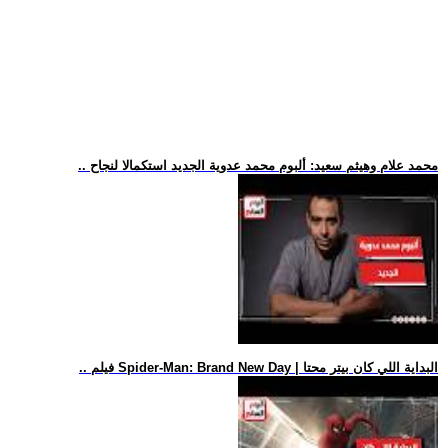
.. محمد علام وهيثم سعيد: ألبوم محمد عدوية الجديد استكمالا لنجاح
.. فيلم Spider-Man: Brand New Day | البداية اللي كان بيتر محتا