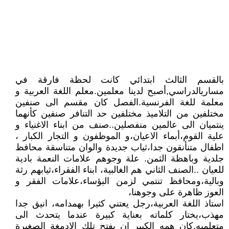
بالقسم الثالث ابتدائي كانت لحظة فارقة في
مساريالدراسي,أصبح لدينا معلمين.معلم اللغة العربية و
معلمة للغة الفرنسية.الفصل كان مقسم الى صنفين
مختلفين من التلاميذ مختلفين حد التنافر صنفين كأنهما
ينتميان الى عالمين منفصلين..صنف من ابناء الاغنياء و
علية القوم،أبماء الاعيان،و الموظفون و التجار الكبار ،
اطفال متنأنقون جدا،ثياب جديدة والوان متناسقة محافظ
جلدية وباهظة الثمن. علة وجوهم علامات النعمة بادية
للعيان ..الصنف الثاني هم الغالبية، ابناء الفقراء،ثيابهم رثة
وبالية،ومحافظ تنتمي لزمن البؤساء،علامات الفقر و
العوز ظاهرة على وجوهنا،
استاذ اللغة العربية،رجل يعتني كثيرا بهمدامه، انيق جدا
مهذب،يختار كلماته بعناية كبيرة عندما يتحدث الى
متعلميه.كان همه الكبير ان يفتح تلك الادمغة الصغيرة