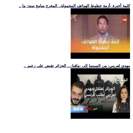
.. كلمة أخيرة -أزمة خطوط الهواتف المحمولة.. المخرج سامح سند: ما
.. مهدي لعريبي: من السينما إلى -مافيا-... الجزائر تقبض على زعيم