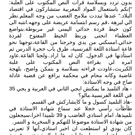
بدون تردد وبسلاسة قرأت النص المكتوب على العلبة:
"إنكم باستعمال المواد المغربية ستشاركون في اقتصاد
البلاد." عندها تبددت ملامح الغضب من وجه المعلم.نظر
الي لبرهة ،قم رسم ابتسامة عريضة على وجهه.انتبه الى
كون خيط فردة حدائي اليمنى غير مربوطة.بتواضع
العظماء انحنى وربط الخيط المفتوح لفردة
حدائي.امسكني من يدي وخرجنا من القاعة،توجهنا نحو
قاعة استاذة اللغة الفرنسية، طرق باب حجرة الدرس ثم
استأذنها في الدخول. كان له ما اراد..ولجنا القاعة.عاود
امره لي بقراءة النص المكتوب على علبة
الكبريث،عاودت قراءته بسلاسة و بتمكن واضح، بلهجة
غاضبة وكانه محام في محكمة يرافع عن قضية عادلة
صاح في وجه الاستاذة:
- هاد التلميذ ما يمكنش ايجي الثاني في العربية و يجي 35
في اللغة الفرنسية.مالو؟
-هاذ التلميذ كسول و ما كايشاركش في القسم.
طأطأت رأسي خجلا عند سماع شهادة الاستاذة في
تلميذها، امام استاذي الغاضب و 39 تلميذا اخرا،سيجعلون
من شهادة الاستاذة موضوعا للتهكم و السخرية و التنمر.
كان بودي لو استطعت ان اخبر استاذي،أنها لا تعيرني