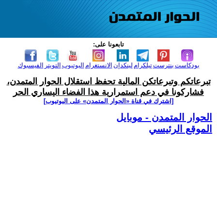
تابعونا على:
بودكاست
بنترست
تيلكرام
لينكدإن
الانستغرام
اليوتيوب
التويتر
الفيسبوك
تبرعاتكم وتبرعاتكن المالية تحفظ استقلال الحوار المتمدن،
فشاركونا في دعم استمرارية هذا الفضاء اليساري الحر
[اشترك في قناة ‫«الحوار المتمدن» على اليوتيوب]
الحوار المتمدن - موبايل
الموقع الرئيسي