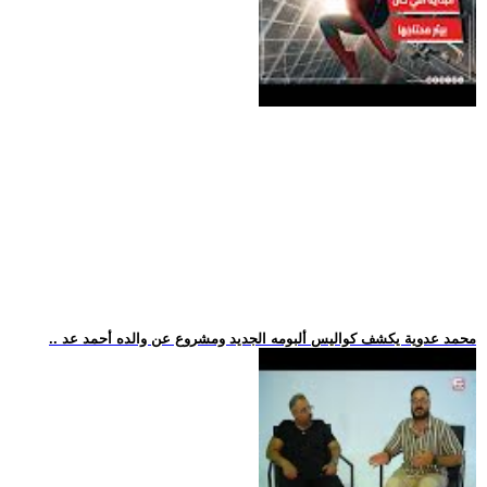
.. محمد عدوية يكشف كواليس ألبومه الجديد ومشروع عن والده أحمد عد