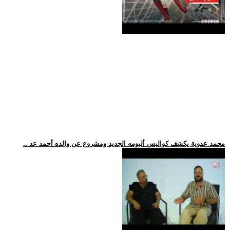
.. محمد عدوية يكشف كواليس ألبومه الجديد ومشروع عن والده أحمد عد