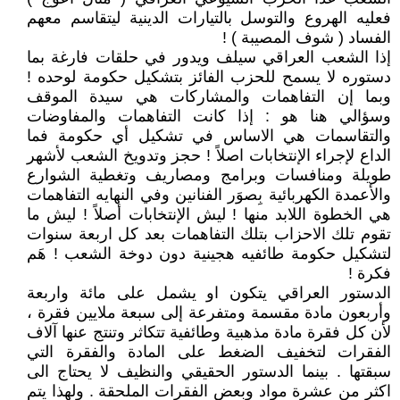
فعليه الهروع والتوسل بالتيارات الدينية ليتقاسم معهم
الفساد ( شوف المصيبة ) !
إذا الشعب العراقي سيلف ويدور في حلقات فارغة بما
دستوره لا يسمح للحزب الفائز بتشكيل حكومة لوحده !
وبما إن التفاهمات والمشاركات هي سيدة الموقف
وسؤالي هنا هو : إذا كانت التفاهمات والمفاوضات
والتقاسمات هي الاساس في تشكيل أي حكومة فما
الداع لإجراء الإنتخابات اصلاً ! حجز وتدويخ الشعب لأشهر
طويلة ومنافسات وبرامج ومصاريف وتغطية الشوارع
والأعمدة الكهربائية بِصوَر الفنانين وفي النهايه التفاهمات
هي الخطوة اللابد منها ! ليش الإنتخابات أصلاً ! ليش ما
تقوم تلك الاحزاب بتلك التفاهمات بعد كل اربعة سنوات
لتشكيل حكومة طائفيه هجينية دون دوخة الشعب ! هَم
فكرة !
الدستور العراقي يتكون او يشمل على مائة واربعة
وأربعون مادة مقسمة ومتفرعة إلى سبعة ملايين فقرة ،
لأن كل فقرة مادة مذهبية وطائفية تتكاثر وتنتج عنها آلاف
الفقرات لتخفيف الضغط على المادة والفقرة التي
سبقتها . بينما الدستور الحقيقي والنظيف لا يحتاج الى
اكثر من عشرة مواد وبعض الفقرات الملحقة . ولهذا يتم