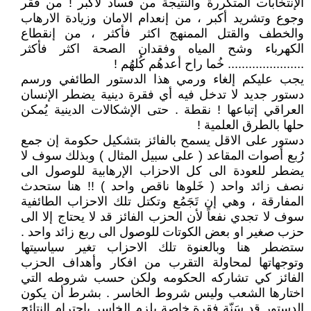
الإنتخابات المتكررة والنتيجة من فساد لأكبر ! من فقر
وجوع وتشريد أكبر ، من إنعدام الامان وزيادة الارهاب
والخطف والقتل الممنهج اكثر فأكثر ، من إنقطاع
الكهرباء وشح المياه وفقدان الصحة اكثر فأكثر
...................... خُما راح أعدهُم كُلهُم !
يجب عليكم إلغاء ورمي هذا الدستور الطائفي ورسم
دستور جديد لا تدخل فيه أي فقرة دينية يضطر الإنسان
العراقي إتباعها ! نقطة . حتى الإشكالات الدينية يُمكن
حلها بالطرق العلمية !
دستور على الاقل يسمح بالفائز بتشكيل حكومة إن جمع
رُبع أصوات المقاعد ( على سبيل المثال ) وبذلك سوف لا
يضطر للعودة الى كل الاحزاب الإرهابية للوصول الى
نصف زائد واحد ( خَلوها ناقص واحد ) !! هنا ستحدث
المفارقة ، وهي إن تَجَمُع وتكتل تلك الاحزاب الطائفية
سوف لا تجدي نفعاً لأن الحزب الفائز قد لا يحتاج إلا الى
حزب صغير او بعض الكوتات للوصول الى ربع زائد واحد .
ستضطر هنا وبالعنوة تلك الاحزاب تغير سياسيتها
وتوجهاتها لمحاولة التقرب من افكار وأهداف الحزب
الفائز كي تشاركه الحكومه ولكن حسب شروطه التي
اختارها الشعب وليس شروط الخاسر . بشرط أن يكون
الدستور قد سَنّة فقرة خاصة يلزم الخاسر بإحترام النتائج