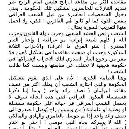
مقاعده اكثر من مقاعد الرابح فليس أمام الرابح غير
تقديم التنازلات للخاسرين لتشكيل تلك الحكومة . يعني
دخول الشخصيات الخاسرة من قبل الشعب العراقي
بنفس القوة كما لو كانوا هُم الفائزين ! فكرة ولا اجمل
منها! لتقريب الصورة بمثال :
الشعب رفض الحشد الشعبي وحزب دولة القانون وحزب
الله ( كُلهم شيعة إيرانية مو عراقية ) وإختار التيار
الصدري ( شنو الفرق ما اعرف) والاحزاب الثلاثة
المذكورة وحدت او دمجت مقاعدها في تشكيل مُعين فلا
مفر من رجوع التيار الصدري لتلك الاحزاب لإشراكها في
حكومة هجينية لا تختلف عن سابقتها وليست كما طالب
الشعب !
وهنا الطامة الكبرى ! لأن على الذي يقوم بتشكيل
الحكومة والذي اختاره الشعب أن يملك اكثر من نصف
مقاعد البرلمان ( نصف زائد واحد ) وبما إننا ذكرنا
فسيفساء المكون العراقي ففي هذه الحالة سوف لا
يحصل الشعب العراقي في حياته على حكومة مستقلة
او وطنية او علمانية ( من ويييييين راح يُوصل الصدري الى
نصف زائد واحد إذا لم يتوسل بالعامري والهادي والمالكي
) الله لا يجبركم بجاه النبي موسى ! ! حتى لو اختار
الشعب غداً الحزب الشيوعي العراقي ( مثال أعوج )