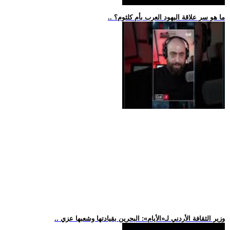
.. ما هو سر علاقة اليهود العرب بأم كلثوم؟
.. وزير الثقافة الأردني لـ«الأيام»: البحرين بقيادتها وشعبها عزي