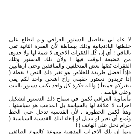
لا علم لي بتفاصيل الدستور العراقي ولم اتطلع على
خلطتها الباذنجانية وذلك ببساطة لأن الفقرة الثانية تفي
بالباقي ! أي إن كُل الفقرات الاخرى لا قيمة لها ولا جدوى
من مَضيعة الوقت فيها ! ولأن ذلك الدستور وتلك
الفقرات نَصّها بعض المتخلفين والمنافقين وحتى ارهابيين
فإذاً افضل طريقة للخلاص هو تغير ذلك النص ! نقطة (
إذا تريدون دستور حقيقي راح اشحن واحد لكم يفي
بتغيركم جميعاً ) والله فكرة كل واحد يكتب دستور بالبيت
وعلى قياسه .
مأساوية العراقي تُكمن في سماح ذلك الدستور لتشكيل
احزاب لا علاقة لها بالسياسة بل المذهب هو سياستها .
وهنا تُكمن الخطورة ، لأن القدسية تدخل على الخط
وتُمنع أي تغير او تبديل او إلغاء لتلك القدسية السياسية (
حرام دخل على الهاتف ) !
وبما إن تلك الاحزاب المذهبية متنوعة كالتنوع الطائفي