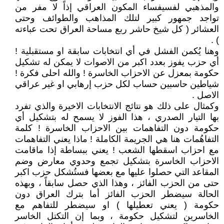
والمذهبي لفسيفساء المكون العراقي إذاً لا مفر من
تواجد جمهور كبير لتلك المذاهب والطوائف وحتى
العشائر ( كل شيخ حاشر ربع مساحة العراق تحت عباءته
) .
وهنا يُكمن الفشل في أي انتخابات سابقة او مستقبلية !
أي حزب يفوز بعدد اكبر من الاصوات لا يمكن له تشكيل
حكومة بمعزل عن الاحزاب الخاسرة ! والله احلى فكرة !
شياطين حاسبين حساب لكل حزب إرهابي او غير عراقي
الاصل .
وكمثال على ذلك هو نتائج الانتخابات الاخيرة والذي تفرد
بها التيار الصدري ، هذا الفوز لا يسمح له بتشكيل أي
حكومة دون التفاهمات بين الاحزاب الخاسرة ! كلمة
التفاهُمات هنا هي الجريمة الكاملة ! ماذا يعني التفاهمات
مع احزاب اسقطها الشعب ! يعني ببساطة إذا ماقامت
الاحزاب الخاسرة بتشكيل تجمع وحدوي معارض وضم
المقاعد التي حصلوا عليها مع بعضها فستُشكل حزب اكبر
حتى من الحزب الفائز ، وهذا الذي حصل سابقاً ، وبهذه
الحالة سيضطر الحزب الفائز أما بترك العراق دون
حكومة ( يعني تعطيلها ) او سيضطر للتفاهم مع
الخاسرين لتشكيل حكومة ، وبما إن التكتل الخاسر