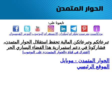
تابعونا على:
بودكاست
بنترست
تيلكرام
لينكدإن
الانستغرام
اليوتيوب
التويتر
الفيسبوك
تبرعاتكم وتبرعاتكن المالية تحفظ استقلال الحوار المتمدن،
فشاركونا في دعم استمرارية هذا الفضاء اليساري الحر
[اشترك في قناة ‫«الحوار المتمدن» على اليوتيوب]
الحوار المتمدن - موبايل
الموقع الرئيسي