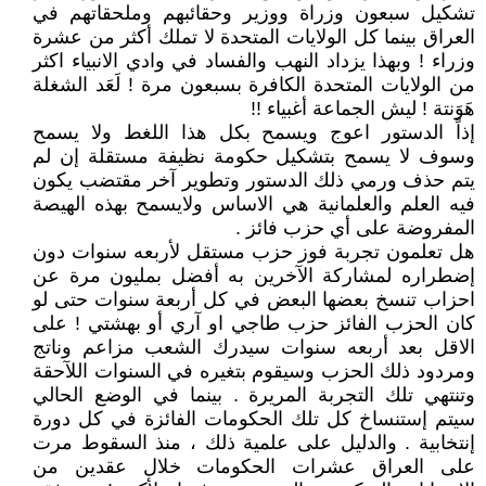
تشكيل سبعون وزراة ووزير وحقائبهم وملحقاتهم في
العراق بينما كل الولايات المتحدة لا تملك أكثر من عشرة
وزراء ! وبهذا يزداد النهب والفساد في وادي الانبياء اكثر
من الولايات المتحدة الكافرة بسبعون مرة ! لَعَد الشغلة
هَوَنتة ! ليش الجماعة أغبياء !!
إذاً الدستور اعوج ويسمح بكل هذا اللغط ولا يسمح
وسوف لا يسمح بتشكيل حكومة نظيفة مستقلة إن لم
يتم حذف ورمي ذلك الدستور وتطوير آخر مقتضب يكون
فيه العلم والعلمانية هي الاساس ولايسمح بهذه الهيصة
المفروضة على أي حزب فائز .
هل تعلمون تجربة فوز حزب مستقل لأربعه سنوات دون
إضطراره لمشاركة الآخرين به أفضل بمليون مرة عن
احزاب تنسخ بعضها البعض في كل أربعة سنوات حتى لو
كان الحزب الفائز حزب طاجي او آري أو بهشتي ! على
الاقل بعد أربعه سنوات سيدرك الشعب مزاعم وناتج
ومردود ذلك الحزب وسيقوم بتغيره في السنوات اللآحقة
وتنتهي تلك التجربة المريرة . بينما في الوضع الحالي
سيتم إستنساخ كل تلك الحكومات الفائزة في كل دورة
إنتخابية . والدليل على علمية ذلك ، منذ السقوط مرت
على العراق عشرات الحكومات خلال عقدين من