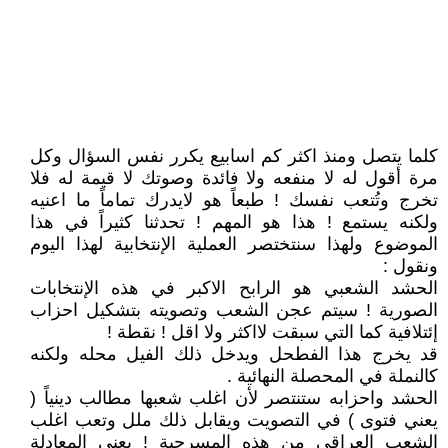
كلما يتصل ومنذ اكثر كم اسابيع يكرر نفس السؤال وكل
مرة أقول له لا منفعه ولا فائدة وصوتك لا قيمة له فلا
تخرج وتُتعب نفسك ! طبعاً هو لايدرك تماماً ما اعنيه
ولكنه يستمع ! هذا هو المهم ! تحدثنا كثيراً في هذا
الموضوع ولهذا سنتختصر العملية الإنتخابية لهذا اليوم
ونقول :
الحشد الشعبي هو الرابح الاكبر في هذه الإنتخابات
الصورية ! سيتم عجن الشعب وتصويته بتشكيل احزاب
إئتلافية كما التي سبقت لااكثر ولا اقل ! نقطة !
قد يخرج هذا الفطحل ويدخل ذلك الفيل محله ولكنه
كالنملة في المحصلة النهائية .
الحشد واحزابه ستنتصر لأن اغلب شعبها مطالب دينياً (
يعني فتوى ) في التصويت ويقابل ذلك ملل وتعب اغلب
الشعب العراقي من هذه المسرحية ! يعني المعادلة