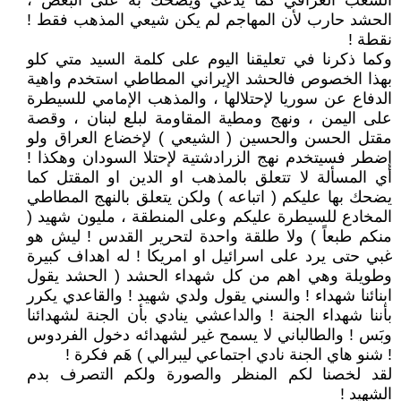
الشعب العراقي كما يدعي ويضحك به على البعض ،
الحشد حارب لأن المهاجم لم يكن شيعي المذهب فقط !
نقطة !
وكما ذكرنا في تعليقنا اليوم على كلمة السيد متي كلو
بهذا الخصوص فالحشد الإيراني المطاطي استخدم واهية
الدفاع عن سوريا لإحتلالها ، والمذهب الإمامي للسيطرة
على اليمن ، ونهج ومطية المقاومة لبلع لبنان ، وقصة
مقتل الحسن والحسين ( الشيعي ) لإخضاع العراق ولو
إضطر فسيتخدم نهج الزرادشتية لإحتلا السودان وهكذا !
أي المسألة لا تتعلق بالمذهب او الدين او المقتل كما
يضحك بها عليكم ( اتباعه ) ولكن يتعلق بالنهج المطاطي
المخادع للسيطرة عليكم وعلى المنطقة ، مليون شهيد (
منكم طبعاً ) ولا طلقة واحدة لتحرير القدس ! ليش هو
غبي حتى يرد على اسرائيل او امريكا ! له اهداف كبيرة
وطويلة وهي اهم من كل شهداء الحشد ( الحشد يقول
ابنائنا شهداء ! والسني يقول ولدي شهيد ! والقاعدي يكرر
بأننا شهداء الجنة ! والداعشي ينادي بأن الجنة لشهدائنا
وبَس ! والطالباني لا يسمح غير لشهدائه دخول الفردوس
! شنو هاي الجنة نادي اجتماعي ليبرالي ) هَم فكرة !
لقد لخصنا لكم المنظر والصورة ولكم التصرف بدم
الشهيد !