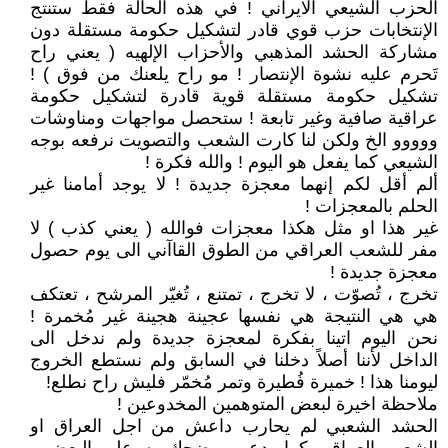
الحزب الشيعي الايراني ! في هذه الحالة فقط ستنتج
الإنتخابات حزب قوي قادر لتشكيل حكومة مستقلة دون
مشاركة الحشد المذهبي والأحزاب الإلهيه ( يعني راح
تَحرم عليه نشوة الإنتصار ! مو راح يلعنك من فوق ) !
تشكيل حكومة مستقلة قوية قادرة لتشكيل حكومة
عراقية صافية وغير تابعة ! ستحصل مواجهات ومناوشات
ووووو الخ ولكن لنا كارت الشعب والتصويت نرفعه بوجه
الشيعي كما يفعل هو اليوم ! والله فكرة !
ألم أقل لكم إنهما معجزة جديدة ! لا يوجد أمامنا غير
الحلم بالمعجزات !
غير هذا او مثل هكذا معجزات فوالله ( يعني كذب ) لا
مفر للشعب العراقي من الطوق القاآني الى يوم حصول
معجزة جديدة !
تخرج ، تُصوّت ، لا تخرج ، تمتنع ، تُغيّر المرشح ، تعتكف
هي هي النتيجة هي نفسها عجينة هجينة غير مُخمرة !
نحن اليوم اتينا بفكرة لمعجزة جديدة ولم ندخل الى
الداخل لأننا أصلاً دخلنا في السابق ولم نستطع الخروج
ليومنا هذا ! خميرة فُطيرة وتمر مُخمّر فليش راح نطلع!
ملاحظة اخيرة لبعض المتوهمين المخدوعين !
الحشد الشعبي لم يحارب داعش من اجل العراق او