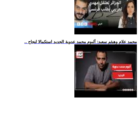
.. محمد علام وهيثم سعيد: ألبوم محمد عدوية الجديد استكمالا لنجاح