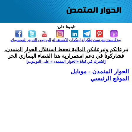
تابعونا على:
بودكاست
بنترست
تيلكرام
لينكدإن
الانستغرام
اليوتيوب
التويتر
الفيسبوك
تبرعاتكم وتبرعاتكن المالية تحفظ استقلال الحوار المتمدن،
فشاركونا في دعم استمرارية هذا الفضاء اليساري الحر
[اشترك في قناة ‫«الحوار المتمدن» على اليوتيوب]
الحوار المتمدن - موبايل
الموقع الرئيسي