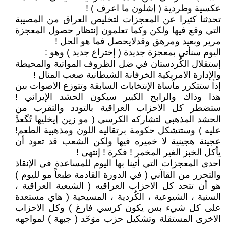
عكسية وطردية ( إشلون ما اعرف ) !
تحدثنا كثيرا عن المعجزات لتخليص العراق من المصيبة
التي وقع فيها ولكن وكما تعلمون إنتظار حصول المعجزة
مرير وبعيد ومرهق وقدلايحصل فما هو الحل !
اليوم سنأتي بمعجزة جديدة ( إختراع جديد ) وهو :
إستقلال الكُردستان في ضل الظروف المواتية والمحيطة
والإدارة الامريكية الخرفانة الشيطانية صعب المنال !
إذاً ستتكرر مآساة الإنتخابات السابقة وتتوزع الاصوات بين
هذا وذاك والرابح الكبير سيكون الحشد الإيراني !
ستضطر كل الاحزاب العراقية بالتودد والتقرب من
الحشد المذهبي لتشاركه الكرسي ( مو زين إيخليها تُگعدْ
عليه ) وستتشكل حكومة برتقاليه اللون ومذهبية الطعم!
عجينة هجينية لا خميره فيها ولكن الشعب قد تعود أن
يأكل الخبز الغير المخمر ! فكرة ! إنتهى !
احدى المعجزات التي أتينا بها اليوم للمساعدة في الإنقاذ
والتحرر من القاآني ( في الدورة القادمة طبعاً مو لليوم )
هو أن تتحد كل الاحزاب العراقيه ( الشيعية العراقية ،
السنية ، الشيوعية ، الكُردية ، المسيحية ( هاي مستعدة
على كل شيء بس يكون كرسي فارغ ) وكل الاحزاب
الاخرى المستقلة وتشكيل حزب موَحّد ( جبهة ) لمواجهه