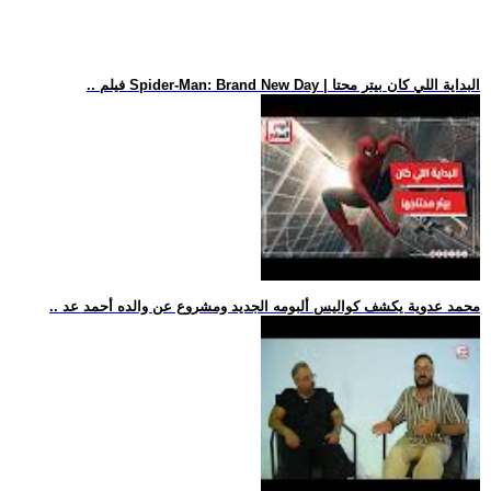
.. فيلم Spider-Man: Brand New Day | البداية اللي كان بيتر محتا
.. محمد عدوية يكشف كواليس ألبومه الجديد ومشروع عن والده أحمد عد