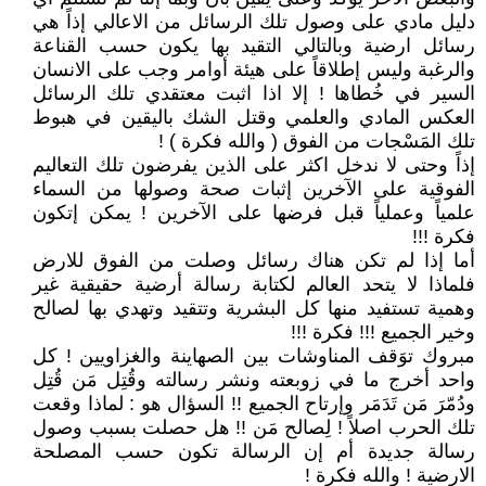
دليل مادي على وصول تلك الرسائل من الاعالي إذاً هي
رسائل ارضية وبالتالي التقيد بها يكون حسب القناعة
والرغبة وليس إطلاقاً على هيئة أوامر وجب على الانسان
السير في خُطاها ! إلا اذا اثبت معتقدي تلك الرسائل
العكس المادي والعلمي وقتل الشك باليقين في هبوط
تلك المَسْجات من الفوق ( والله فكرة ) !
إذاً وحتى لا ندخل اكثر على الذين يفرضون تلك التعاليم
الفوقية على الآخرين إثبات صحة وصولها من السماء
علمياً وعملياً قبل فرضها على الآخرين ! يمكن إتكون
فكرة !!!
أما إذا لم تكن هناك رسائل وصلت من الفوق للارض
فلماذا لا يتحد العالم لكتابة رسالة أرضية حقيقية غير
وهمية تستفيد منها كل البشرية وتتقيد وتهدي بها لصالح
وخير الجميع !!! فكرة !!!
مبروك توَقف المناوشات بين الصهاينة والغزاويين ! كل
واحد أخرج ما في زوبعته ونشر رسالته وقُتِل مَن قُتِل
ودُمّرَ مَن تَدَمَر وإرتاح الجميع !! السؤال هو : لماذا وقعت
تلك الحرب اصلاً ! لِصالح مَن !! هل حصلت بسبب وصول
رسالة جديدة أم إن الرسالة تكون حسب المصلحة
الارضية ! والله فكرة !