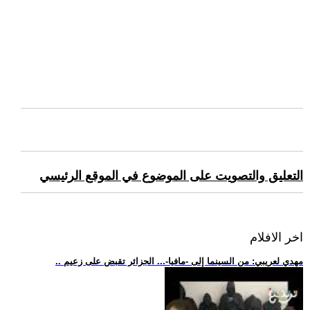
التعليق والتصويت على الموضوع في الموقع الرئيسي
اخر الافلام
.. مهدي لعريبي: من السينما إلى -مافيا-... الجزائر تقبض على زعيم