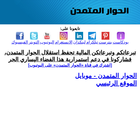
تابعونا على:
بودكاست
بنترست
تيلكرام
لينكدإن
الانستغرام
اليوتيوب
التويتر
الفيسبوك
تبرعاتكم وتبرعاتكن المالية تحفظ استقلال الحوار المتمدن،
فشاركونا في دعم استمرارية هذا الفضاء اليساري الحر
[اشترك في قناة ‫«الحوار المتمدن» على اليوتيوب]
الحوار المتمدن - موبايل
الموقع الرئيسي