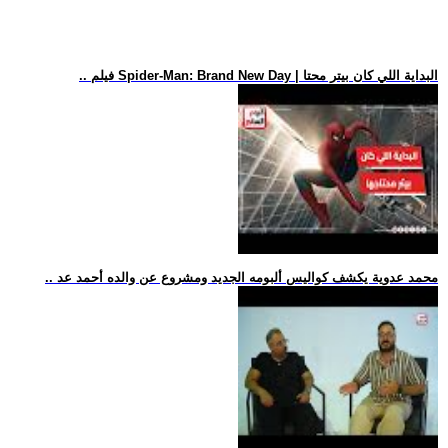
.. فيلم Spider-Man: Brand New Day | البداية اللي كان بيتر محتا
.. محمد عدوية يكشف كواليس ألبومه الجديد ومشروع عن والده أحمد عد