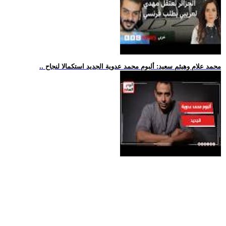
.. محمد علام وهيثم سعيد: ألبوم محمد عدوية الجديد استكمالا لنجاح