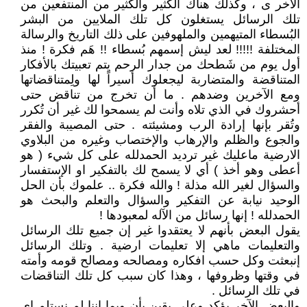
الآخر ى ، وكذلك هناك الكثير والكثير من المنتفعين من
تلك الرسائل يستغلون كل تلك الملايين من البشر
البُسطاء المتيهمين والملهوفين على ذلك التاريخ والرسالة
المختلفة !!!!! لعد ليش إسمهم بُسطاء !! هَم فكرة ! منذ
أول يوم من شَطحك من جدار الرحم يتم تعبيتك بالأفكار
المتناقضة والمتضاربة ليجعلوك أسيراً لها ولِمتناقضاتها
ومع الآخرين وضدهم . ما أن تخرج من تناقض حتى
أحشروك في الذي تلاه وأنت لم يسمحوا لك غير أن تُكرر
وتُقر بإنها إرادة الرب ومشيئته . حتى المصيبة والفقر
والجوع والظلم والإرهاب والإختصاب وغيره من البلاوي
الارضية ماعليك غير ترديد الحمدلله على كل شيء ( هو
أعطى وهو أخذ ) أي لا يسمح لك بالتفكير او الإستفسار
والسؤال لغير الله مذلة ! والله فكرة .. علموك بأن الحل
الوحيد نيابة عن التفكير والسؤال والتعلم والبحث هو
الحمدلله ! إنها رسائل من الآله لمعبودها !
يقول البعض بأنهم لا يعتقدوا غير إن جميع تلك الرسائل
والتعليمات ماهي إلا تعليمات ارضية . وتلك الرسائل
إنبعثت وكل حسب افكاره ومصالحه ومصالح قومه وأمته
في وقتها وظروفها ، وهذا كان سبب كل تلك التناقضات
في تلك الرسائل .
والبعض الآخر يؤكد وعلى يقين بأن وبما إننا لم نستلم اي