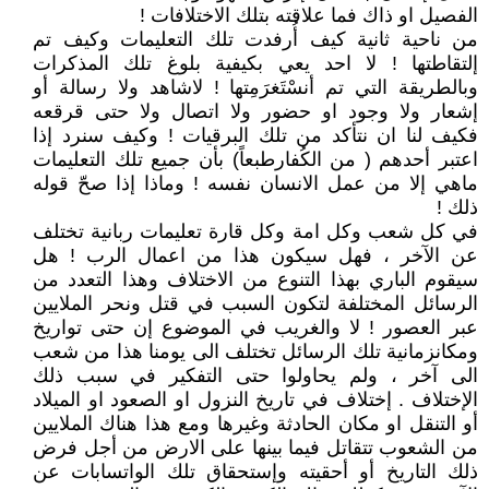
الفصيل او ذاك فما علاقته بتلك الاختلافات !
من ناحية ثانية كيف أُرفدت تلك التعليمات وكيف تم
إلتقاطتها ! لا احد يعي بكيفية بلوغ تلك المذكرات
وبالطريقة التي تم أنسْتَغرَمِتها ! لاشاهد ولا رسالة أو
إشعار ولا وجود او حضور ولا اتصال ولا حتى قرقعه
فكيف لنا ان نتأكد من تلك البرقيات ! وكيف سنرد إذا
اعتبر أحدهم ( من الكُفارطبعاً) بأن جميع تلك التعليمات
ماهي إلا من عمل الانسان نفسه ! وماذا إذا صحّ قوله
ذلك !
في كل شعب وكل امة وكل قارة تعليمات ربانية تختلف
عن الآخر ، فهل سيكون هذا من اعمال الرب ! هل
سيقوم الباري بهذا التنوع من الاختلاف وهذا التعدد من
الرسائل المختلفة لتكون السبب في قتل ونحر الملايين
عبر العصور ! لا والغريب في الموضوع إن حتى تواريخ
ومكانزمانية تلك الرسائل تختلف الى يومنا هذا من شعب
الى آخر ، ولم يحاولوا حتى التفكير في سبب ذلك
الإختلاف . إختلاف في تاريخ النزول او الصعود او الميلاد
أو التنقل او مكان الحادثة وغيرها ومع هذا هناك الملايين
من الشعوب تتقاتل فيما بينها على الارض من أجل فرض
ذلك التاريخ أو أحقيته وإستحقاق تلك الواتسابات عن