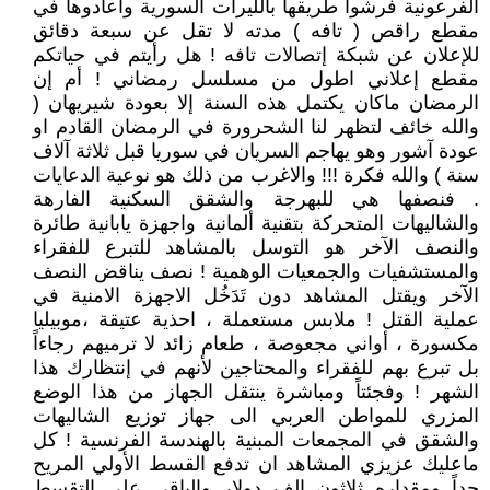
الفرعونية فرشوا طريقها بالليرات السورية وأعادوها في
مقطع راقص ( تافه ) مدته لا تقل عن سبعة دقائق
للإعلان عن شبكة إتصالات تافه ! هل رأيتم في حياتكم
مقطع إعلاني اطول من مسلسل رمضاني ! أم إن
الرمضان ماكان يكتمل هذه السنة إلا بعودة شيريهان (
والله خائف لتظهر لنا الشحرورة في الرمضان القادم او
عودة آشور وهو يهاجم السريان في سوريا قبل ثلاثة آلاف
سنة ) والله فكرة !!! والاغرب من ذلك هو نوعية الدعايات
. فنصفها هي للبهرجة والشقق السكنية الفارهة
والشاليهات المتحركة بتقنية ألمانية واجهزة يابانية طائرة
والنصف الآخر هو التوسل بالمشاهد للتبرع للفقراء
والمستشفيات والجمعيات الوهمية ! نصف يناقض النصف
الآخر ويقتل المشاهد دون تَدَخُل الاجهزة الامنية في
عملية القتل ! ملابس مستعملة ، احذية عتيقة ،موبيليا
مكسورة ، أواني مجعوصة ، طعام زائد لا ترميهم رجاءاً
بل تبرع بهم للفقراء والمحتاجين لأنهم في إنتظارك هذا
الشهر ! وفجئتاً ومباشرة ينتقل الجهاز من هذا الوضع
المزري للمواطن العربي الى جهاز توزيع الشاليهات
والشقق في المجمعات المبنية بالهندسة الفرنسية ! كل
ماعليك عزيزي المشاهد ان تدفع القسط الأولي المريح
جداً ومقداره ثلاثون الف دولار والباقي على التقسط