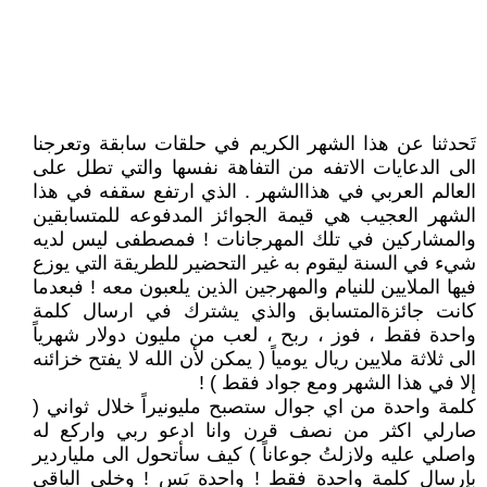
تَحدثنا عن هذا الشهر الكريم في حلقات سابقة وتعرجنا
الى الدعايات الاتفه من التفاهة نفسها والتي تطل على
العالم العربي في هذاالشهر . الذي ارتفع سقفه في هذا
الشهر العجيب هي قيمة الجوائز المدفوعه للمتسابقين
والمشاركين في تلك المهرجانات ! فمصطفى ليس لديه
شيء في السنة ليقوم به غير التحضير للطريقة التي يوزع
فيها الملايين للنيام والمهرجين الذين يلعبون معه ! فبعدما
كانت جائزةالمتسابق والذي يشترك في ارسال كلمة
واحدة فقط ، فوز ، ربح ، لعب من مليون دولار شهرياً
الى ثلاثة ملايين ريال يومياً ( يمكن لأن الله لا يفتح خزائنه
إلا في هذا الشهر ومع جواد فقط ) !
كلمة واحدة من اي جوال ستصبح مليونيراً خلال ثواني (
صارلي اكثر من نصف قرن وانا ادعو ربي واركع له
واصلي عليه ولازلتُ جوعاناً ) كيف سأتحول الى ملياردير
بإرسال كلمة واحدة فقط ! واحدة بَس ! وخلي الباقي