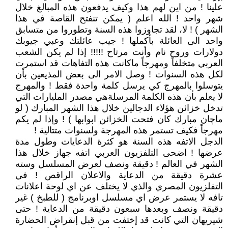
علينا ! من اين لهم هذا وكيف يدفعون هذه المبالغ خلال
شهر واحد ! الله اعلم ( يمكن تنفتح القاصة في هذا
الشهر ) ! لا، لقد تجاوزوا هذه السنة وتطوروا من متسابق
واحد الى العائلة بأكملها ! جيب عائلتك وعبي جيوبك
دولارات وروح نام وأنت مرتاح !!!!! إذا لم يكن الشعب
العربي متخلفاً ومهرجاً ماكانت هذه التفاهات قد استمرت
لكل هذه السنوات ! وصل الامر الى بعض المذيعين بأن
يتوسلوا بالمهرج كي يرسل كلمة واحدة فقط ! والمهرج
لا يعلم بأن هذه الكلمة المرسلةهي مصدر المليارات التي
تدخل خزائن هؤلاء الدجالين خلال هذا الشهر المبارك ( لو
ماچان مبارك كان فتحت الخزائن ابوابها ) ! وإذا لم يكم
مهرجاً فكيف تستمر هذه المهرجة ولسنوات متتالية !
الدجل الاتفه هذه السنة هو كثرة الدعايات وطول مدة
عرضها ! اضحى التلفزيون العربي اتفه جهاز خلال هذا
الشهر في العالم ! دقيقة ونصف لعرض المسلسل وسته
عشرة دقيقة من الدعاية والاعلان الراقص ! في
التفلزيون المصري والذي لا يختلف عن اي لوحة اعلانات
تافه لا يستمر عرض اي مسلسل اوبرنامج ( للطبخ ) غير
دقيقة ونصف وبعدها سبعون دقيقة من الدعاية ! حتى
شيريهان التي كانت قد إختفت من قبل إنقراض الحضارة