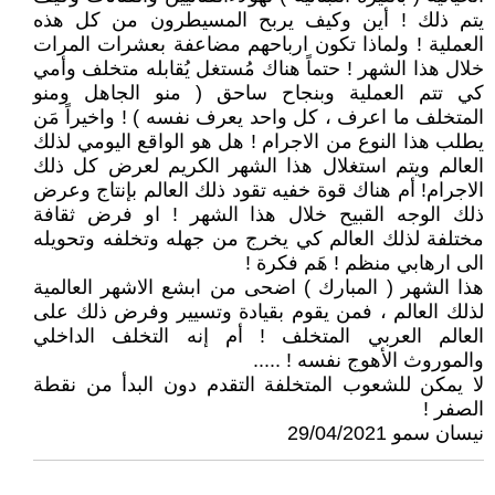
يتم ذلك ! أين وكيف يربح المسيطرون من كل هذه
العملية ! ولماذا تكون ارباحهم مضاعفة بعشرات المرات
خلال هذا الشهر ! حتماً هناك مُستغل يُقابله متخلف وأمي
كي تتم العملية وبنجاح ساحق ( منو الجاهل ومنو
المتخلف ما اعرف ، كل واحد يعرف نفسه ) ! واخيراً مَن
يطلب هذا النوع من الاجرام ! هل هو الواقع اليومي لذلك
العالم ويتم استغلال هذا الشهر الكريم لعرض كل ذلك
الاجرام! أم هناك قوة خفيه تقود ذلك العالم بإنتاج وعرض
ذلك الوجه القبيح خلال هذا الشهر ! او فرض ثقافة
مختلفة لذلك العالم كي يخرج من جهله وتخلفه وتحويله
الى ارهابي منظم ! هَم فكرة !
هذا الشهر ( المبارك ) اضحى من ابشع الاشهر العالمية
لذلك العالم ، فمن يقوم بقيادة وتسيير وفرض ذلك على
العالم العربي المتخلف ! أم إنه التخلف الداخلي
والموروث الأهوج نفسه ! .....
لا يمكن للشعوب المتخلفة التقدم دون البدأ من نقطة
الصفر !
نيسان سمو 29/04/2021