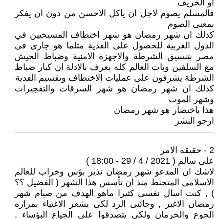
او الخريف
فالمسلم يصوم لاجل ان ياكل الاحسن من دون ان يفكر
بمعنى الصوم
كذلك ان شهر رمضان هو شهر اختطاف المسيحيين في
الدول العربية للحصول على الفدية مثلما هو جاري في
مصر بتنسيق الشرطة والاجهزة الامنية وضباط الجيش
مع السلفين وبات العالم كله يعرف بالادلة ان كبار ضباط
الشرطة يشرفون على عمليات الاختطاف وتقسيم الفدية
كذلك ان شهر رمضان هو شهر السرقات والتفجيرات
وشهر الموت
هذا باختصار هو شهر رمضان
ارجو النشر
2 - حقيقه الامر
على سالم ( 2021 / 4 / 29 - 18:00 )
لاشك ان المدعو شهر رمضان نذير بؤس وخراب للعالم
الاسلامى المتحنط منذ ان تأسس هذا الشهر ( الفضيل ؟؟
) , كنت اسال نفسى كثيرا ماهو الهدف من صيام شهر
رمضان الاغبر , وجائنى الرد لكى يشعر الاغنياء بمراره
الجوع والحرمان ولكى يتصدقوا على الجياع البؤساء ,