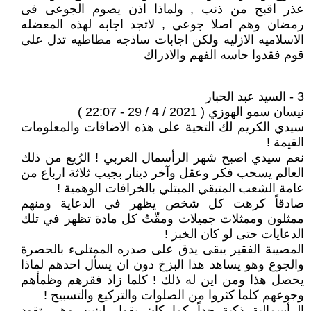
عذر اقبح من ذنب , ولماذا اذن يصوم الجوعى فى
رمضان وهم اصلا جوعى , لاتجد اجابه لهذه المعضله
الاسلاميه الازليه ولكن اجابات ساذجه مطاطيه تدل على
قوم فقدوا حاسه الفهم والادراك
3 - السيد عبد الحبار
نيسان سمو الهوزي ( 2021 / 4 / 29 - 22:07 )
سيدي الكريم لك التحية على هذه الاضافات والمعلومات
القيمة !
نعم سيدي اصبح شهر الرأسمال العربي ! الرُيع من ذلك
العالم يسحب فكر وعقل وآخر دينار بجيب ثلاثة ارباع من
عامة الشعب المتبقي المبتلي بالخرافات الوهمية !
صادقاً كرهت كل شخص يظهر في الدعاية ومنهم
ممثلون وممثلات جميلات ومقّتُ كل مادة تظهر في تلك
الدعايات حتى لو كان الخبز !
المصيبة الفقير يبقى يدق على صدره الممتلىء بالحصرة
والجوع وهو يساهد هذا البزخ دون ان يسأل احدهم لماذا
يحصل هذا ومن اين له ذلك ! كلما زاد فقرهم وظمأهم
وجوعهم كلما كثروا من الصلوات والتركيع والتسبيح !
الرأسمالية ذكية جداً كما كان يقول لينين وهي تقود