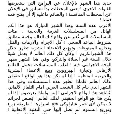
جديد هذا الشهر بالإعلان عن البرامح التي ستعرضها
القنوات الاخرى ! يعني المحطات بدأ تتسابق في الإعلان
عن المحطات المنافسة ! والصائم ماعليه إلا أن يفتح فمه
فقط !
الاغرب هذه السنة وهذا الشهر المبارك هو هذا الكم
الهائل من المسلسلات الغريبة والعجيبة . مئات
المسلسلات التي تُعبر عن واقع ذلك العالم وجَمه مطابق
لشروط التباعد الصحي ! كل الاجرام والارهاب والقتل
وتجارة الممنوعات وتوزيع الاعضاء البشرية تظهر خلال
هذا الشهرالكريم ! وكأن كل ذلك العالم لا يعمل شيئاً
خلال السنة غير الصلاة والتركيع وفي هذا الشهر يظهر
الوجه الاجرامي فيه ! اغلب المسلسلات تحمل الطابع
الارهابي وتجارة الهيرووين وبيع الاعضاء البشرية
والجريمة المنظمة ! إذا لم يكن هذا هو الواقع الحقيقي
لذلك العالم فلماذا تظهر هذه المسلسلات وفي هذا
الشهر الذي ينام كل الشعب العربي امام التلفاز الالماني
ليُشاهد هذا الواقع الاجرامي ! لِمن ولماذا يعرضونها إذا لم
يكن هذا هو الواقع الحقيقي لذلك العالم ! قِصص لجرائم
لا يمكن لأي خبير شارلوكي فتح اسرارها ! طريقة زرع
وتوزيع السموم لم تصل إليها حتى التقنية الافغانية !