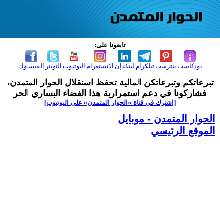
تابعونا على:
بودكاست
بنترست
تيلكرام
لينكدإن
الانستغرام
اليوتيوب
التويتر
الفيسبوك
تبرعاتكم وتبرعاتكن المالية تحفظ استقلال الحوار المتمدن،
فشاركونا في دعم استمرارية هذا الفضاء اليساري الحر
[اشترك في قناة ‫«الحوار المتمدن» على اليوتيوب]
الحوار المتمدن - موبايل
الموقع الرئيسي