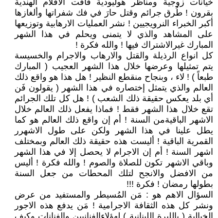
خيانات زوجية ومناظر هوليودية فاقت الافلام الهندية
بقرون ! طُرق جرائم وقتل حارَ في فك شفراتها وألغازها
أكبر الخبراء النرويجيين ! نشر العمليات الارهابية وتوزيعها
على المشاهد والذي لا يتمنى ويحلم في هذا الشهر
المبارك غيرالاشتراك فيها ! والله فكرة !
كل انواع الرذيلة والقتل والارهاب والاجرام والخسيسة
يتم تمثيلها وعرضها خلال هذا الشهر العجيب ( المبارك
طبعاً ) ! لاء ، وبنجاح منقطع النظير ! هل هذا هو واقع ذلك
العالم والذي يتمثل إختصاره في هذا الشهر ( يقولون فَن
أي بلد يعكس حقيقة ذلك الشعب ) ! هل كل تلك الجرائم
تقع خلال هذا الشهر فقط ! فماذا يفعل ذلك العالم خلال
الاشهر الباقيةمن السنة ! أم إن واقع ذلك العالم هو كما
يطل علينا في هذا الشهر ولكن على طول الاشهرر
القمرية الباقية ! أليست هذه حقيقة ذلك العالم وبمختلف
اشهر السنة ! أم إن الاجرام لا يحصل إلا في هذا الشهر
وباقي الاشهر تكون للصلاة والصوم ! والله فكرة ! أليس
من الافضل والانجح لتلك المحطات من جعل السنة
بطولها رمضان ! فكرة !!!
السؤال الاهم هو : مَن المُسيطر والمستفيد من عرض
ونشر كل هذه الثقافة الاجرامية ! مَن يدفع هذه الاجور
الخيالية ( بالليرة اللبنانية ) لهؤلاءالفنانيين والفنانات وكيف