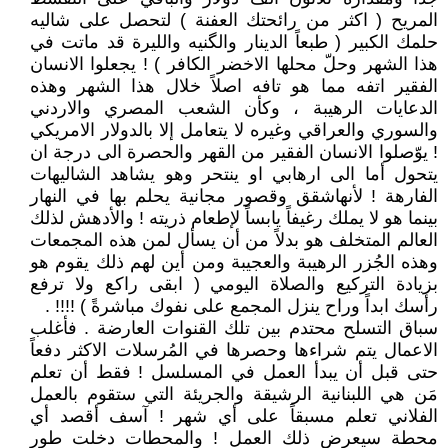
المريح ( اكثر من رائحتك العفنة ) لتحصل على شاليه
حلمك الكبير ( طبعاً الدينار والگنيه والليرة قد ماتت في
هذا الشهر وحلّ محلها الاخضر الكافر ) ! يجعلوا الانسان
الفقير اتفه مما هو تافه اصلاً خلال هذا الشهر وهذه
الدعايات الرهيبة ، وكأن الشعب المصري والاردني
والسوري والعراقي وغيره لا يتعامل إلا بالدولار الامريكي
! يوّصلوا الانسان الفقير من القهر والحصرة الى درجة ان
يتحول أما الى ارهابي او ينتحر وهو يشاهد الشاليهات
الفارهة ! لأنهاشقق وقصور مجانية يحلم بها في النهار
بينما هو لا يملك رغيفاً يابساً لإطعام ذريته ! والأدهش لذلك
العالم المتخلف هو بدلاً من أن يسأل لمن هذه المجمعات
وهذه الجُزر الرهيبة والعجيبة ومن أين لهم ذلك يقوم هو
بزيادة التركيع والصلاة اليومي ( ابقى راكع ولا ترفع
رأسك ابداً وراح ينزل المجمع على نفوك مباشرةً ) !!!! .
سباق التسلح محتدم بين تلك القنوات العارضة . فأغلب
الاعمال يتم شراءها وحصرها في المُرسلات الاكثر دفعاً
حتى قبل أن يبدأ العمل في المسلسل ! فقط أن تعلم
مَن هي اللبنانية الرشيقة والجريئة التي ستقوم بالعمل
الفلاني تعلم مسبقاً على أي شهر ! آسف أقصد أي
محطة سيعرض ذلك العمل ! والمحطات دخلت طور