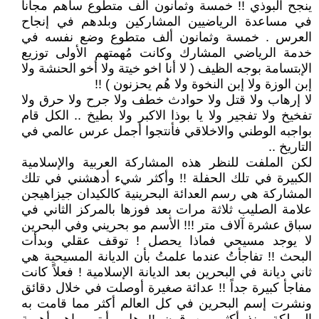
ينجح البوذي !! خمسة وثمانون ألف متطوع ساهم مجاناً
في مساعدة الرياضيين المشاركين وبلدهم في إنجاح
العرس . خمسة وثمانون ألف متطوع وضع نفسه في
خدمة الرياضي المشارك وكانت مُهمتهم الأولى توزيع
الإبتسامة بوجه الظيف ( لا أنا اخو خيتة ولا أخو الحنشة ولا
إبن الوزة ولا إبن النخوة ولا هُم يحزنون ) !!
لا إرهاب ولا قتل ولا حوادث خطف ولا جرح ولا حرق ولا
تفخيخ ولا تفجير ولا يا بوذا الاكبر ولا بطيخ .. الكل قام
بواجبه الوطني والاخلاقي فأنتجوا أجمل عرس عالمي في
التاريخ ..
لكن الملفت للنظر هذه المشاركة العربية والإسلامية
الكبيرة في تلك الحفلة !! وأكثر شيء أدهشني في تلك
المشاركة هي رسم العدائة البحرينية كالكيدان جيزاهيجن
علامة الصليب ثلاثة مرات بعد فوزها بالمركز الثاني في
سباق عشرة آلاف متر !!! الأسم مو بحريني وفي البحرين
لا يوجد مسيحي فماذا يحصل ! توقف عقلي وبدأت
البحث !! تفاجأتُ عندما علمتُ بأن الديانة المسيحية هي
ثاني ديانة في البحرين بعد الديانة الإسلامية ! فعلاً كانت
مفاجأ كبيرة جداً !! عدائة صغيرة أوصلت في خلال دقائق
ونشرت إسم البحرين في كل العالم أكثر مما قامت به