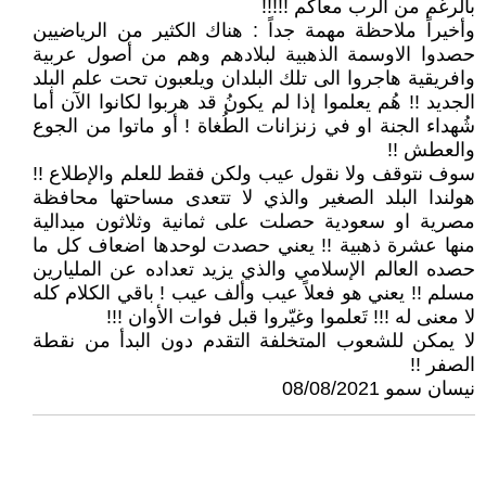
بالرغم من الرب معاكم !!!!!
وأخيراً ملاحظة مهمة جداً : هناك الكثير من الرياضيين
حصدوا الاوسمة الذهبية لبلادهم وهم من أصول عربية
وافريقية هاجروا الى تلك البلدان ويلعبون تحت علم البلد
الجديد !! هُم يعلموا إذا لم يكونُ قد هربوا لكانوا الآن أما
شُهداء الجنة او في زنزانات الطُغاة ! أو ماتوا من الجوع
والعطش !!
سوف نتوقف ولا نقول عيب ولكن فقط للعلم والإطلاع !!
هولندا البلد الصغير والذي لا تتعدى مساحتها محافظة
مصرية او سعودية حصلت على ثمانية وثلاثون ميدالية
منها عشرة ذهبية !! يعني حصدت لوحدها اضعاف كل ما
حصده العالم الإسلامي والذي يزيد تعداده عن المليارين
مسلم !! يعني هو فعلاً عيب وألف عيب ! باقي الكلام كله
لا معنى له !!! تَعلموا وغيّروا قبل فوات الأوان !!!
لا يمكن للشعوب المتخلفة التقدم دون البدأ من نقطة
الصفر !!
نيسان سمو 08/08/2021