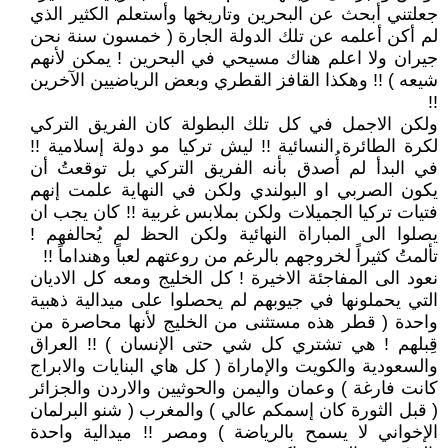
جعلتني أبحث عن البحرين وتاريخها وأستعلم الكثير الذي
لم أكن أعلمه عن تلك الدولة الجارة ( خمسون سنة نحن
جيران ولا اعلم هناك مسيحي في البحرين ! يمكن لأنهم
شيعه ) !! وهكذا القافز القطري وبعض الرياضيين الآخرين
!!
ولكن الاجمل في كل تلك البطولة كان الفريق التركي
لكرة الطائرة النسائية !! ليش تركيا مو دولة إسلامية !!
في البدأ لم أُصدق بأنه الفريق التركي بل توقعتُ أن
يكون الصربي او البولندي ولكن في النهاية علمت إنهم
فتيات تركيا الجميلات ولكن بملابس غربية !! كان يجب ان
يصلوا الى المباراة النهائية ولكن الحظ لم يُحالفهم !
تألمتُ كثيراً لخروجهم بالرغم من روعتهم لعباً وهنداماً !!
نعود الى المفاجئة الاخيرة ! كل الخليج ومعه كل الاديان
التي يحملونها في جيوبهم لم يحصلوا على ميدالية ذهبية
واحدة ( قطر هذه مستثنى من الخليج لأنها محاصرة من
قِبلهم ! هي تشتري كل شي حتى الإنسان ) !! العراق
والسعودية والكويت والإماراة ( كل هاي البنايات والابراج
كانت فارغة ) وعمان واليمن والحوثيين والاردن والجزائر
( قبل الثورة كان إسمكم عالي ) والمغرب ( شنو البرلمان
الإخواني لا يسمح بالرياضة ) ومصر !! ميدالية واحدة