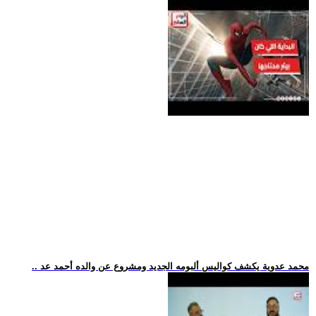
.. محمد عدوية يكشف كواليس ألبومه الجديد ومشروع عن والده أحمد عد