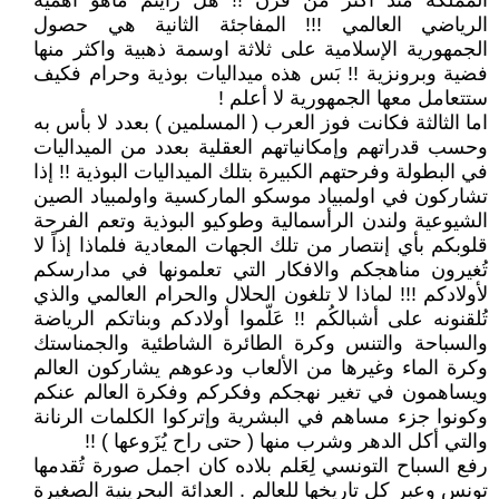
المملكة منذ أكثر من قرن !! هل رأيتم ماهو أهمية
الرياضي العالمي !!! المفاجئة الثانية هي حصول
الجمهورية الإسلامية على ثلاثة اوسمة ذهبية واكثر منها
فضية وبرونزية !! بَس هذه ميداليات بوذية وحرام فكيف
ستتعامل معها الجمهورية لا أعلم !
اما الثالثة فكانت فوز العرب ( المسلمين ) بعدد لا بأس به
وحسب قدراتهم وإمكانياتهم العقلية بعدد من الميداليات
في البطولة وفرحتهم الكبيرة بتلك الميداليات البوذية !! إذا
تشاركون في اولمبياد موسكو الماركسية واولمبياد الصين
الشيوعية ولندن الرأسمالية وطوكيو البوذية وتعم الفرحة
قلوبكم بأي إنتصار من تلك الجهات المعادية فلماذا إذاً لا
تُغيرون مناهجكم والافكار التي تعلمونها في مدارسكم
لأولادكم !!! لماذا لا تلغون الحلال والحرام العالمي والذي
تُلقنونه على أشبالكُم !! عَلّموا أولادكم وبناتكم الرياضة
والسباحة والتنس وكرة الطائرة الشاطئية والجمناستك
وكرة الماء وغيرها من الألعاب ودعوهم يشاركون العالم
ويساهمون في تغير نهجكم وفكركم وفكرة العالم عنكم
وكونوا جزء مساهم في البشرية وإتركوا الكلمات الرنانة
والتي أكل الدهر وشرب منها ( حتى راح يُزَوعها ) !!
رفع السباح التونسي لِعَلم بلاده كان اجمل صورة تُقدمها
تونس وعبر كل تاريخها للعالم . العدائة البحرينية الصغيرة