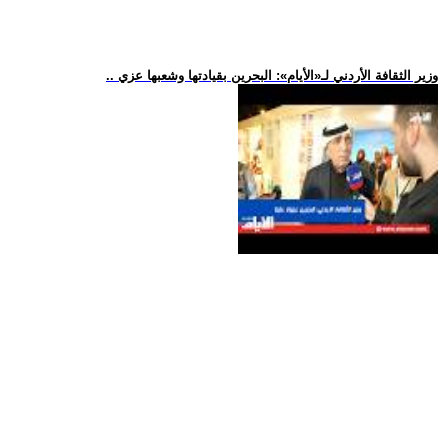
.. وزير الثقافة الأردني لـ«الأيام»: البحرين بقيادتها وشعبها عزي