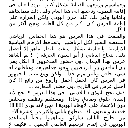
وحماسهم وروحهم القتالية بشكل كبير . تردد العالم في
إقامة البطولة وتأجيلها الى هذا العام وقبل ذلك مطالبتاهم
بإلغائها وغير ذلك كله أحزن البوذي ولكن إصراره على
إقامة العرس كان أكبر من كل العالم ونجح أكثر من
الكُل .
والملفت في هذا العرس هو هذا الحماس الرياضي
المنقطع النظير لكل الرياضيين وتصاقط الارقام القياسية
الاولمبية والعالمية بشكل ملفت للنظر ماهو إلا أفضل
دليل لنجاح الياباني ( أبو العيون الجريئة ) !! لم أشاهد
عرس بهذا الجمال دون حضور المدعويين !! الكل يعي
بأن التنافس بين الرياضيين بوجود جماهيرهم وهتافاتهم له
شيء خاص وتأثير مهم جداً . ولكن ومع غياب الجمهور
في العرس كان الحفل أجمل وأروع من رائع !! كان
أجمل عرس في التاريخ دون حضور المعازيم ...
كيف نجح البوذي ( اللاديني ) في هذا العرس !! نجح لأنه
إنسان خلوق وصادق وعادل ومستقيم ونظيف ومخلص
دون الإعتماد على الأوهام البوذية !! نجح لأنه بوذي !!!!!!!!!
خمسة وسبعون ألف متطوع ياباني وأكثر من عشرة آلاف
من خارج اليابان شاركوا وساهموا مجاناً لمساعدة
البوذيين في إتمام عرسهم العالمي الجميل .. فكيف لا