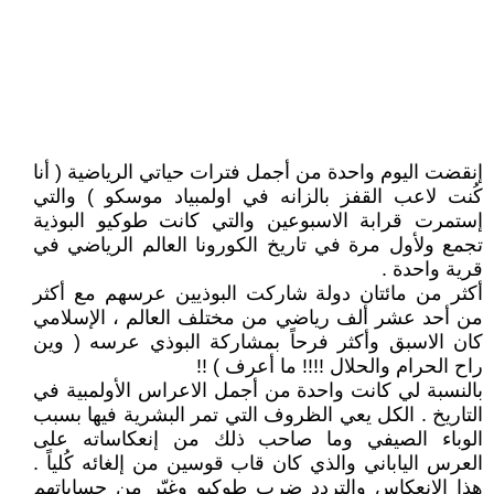
إنقضت اليوم واحدة من أجمل فترات حياتي الرياضية ( أنا
كُنت لاعب القفز بالزانه في اولمبياد موسكو ) والتي
إستمرت قرابة الاسبوعين والتي كانت طوكيو البوذية
تجمع ولأول مرة في تاريخ الكورونا العالم الرياضي في
قرية واحدة .
أكثر من مائتان دولة شاركت البوذيين عرسهم مع أكثر
من أحد عشر ألف رياضي من مختلف العالم ، الإسلامي
كان الاسبق وأكثر فرحاً بمشاركة البوذي عرسه ( وين
راح الحرام والحلال !!!! ما أعرف ) !!
بالنسبة لي كانت واحدة من أجمل الاعراس الأولمبية في
التاريخ . الكل يعي الظروف التي تمر البشرية فيها بسبب
الوباء الصيفي وما صاحب ذلك من إنعكاساته على
العرس الياباني والذي كان قاب قوسين من إلغائه كُلياً .
هذا الإنعكاس والتردد ضرب طوكيو وغيّر من حساباتهم