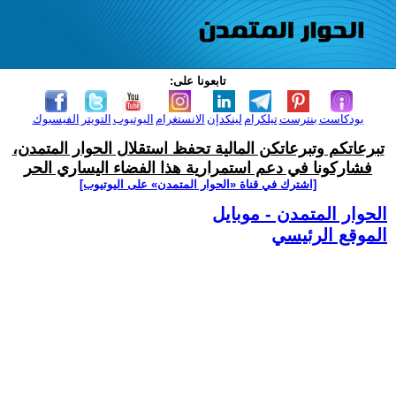
تابعونا على:
بودكاست
بنترست
تيلكرام
لينكدإن
الانستغرام
اليوتيوب
التويتر
الفيسبوك
تبرعاتكم وتبرعاتكن المالية تحفظ استقلال الحوار المتمدن،
فشاركونا في دعم استمرارية هذا الفضاء اليساري الحر
[اشترك في قناة ‫«الحوار المتمدن» على اليوتيوب]
الحوار المتمدن - موبايل
الموقع الرئيسي