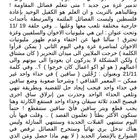
تدمير غزة من جديد ! متى تتعلم فصائل المقاومة !
وطالبناهم بالتريث و ان العلم هو الكفيل الوحيد بإعادة
فلسطين وليست الفصائل الملثمة والمرتبطة بأجندات
خارجية مختلفة تلعب معها وعليها .. وفي حلقة 19 /11
وتحت عنوان : اين هي مليونيات الاخوان والسلفيين وغزة
تحترق ! سألنا فيها عن اختفاء وعدم ظهور مليونيات
الاخوان لمناصرة غزة وفي اليوم الثاني ( يمكن قرأوا
الكلمة ) خرجت الملايين الى ميدان التحرير ( كان مشتاق
) ولكن المشكلة لا يدركون ان يعودوا الى بيوتهم والى
اعمالهم ( هو لو اكو اعمال كان خرجوا ) ؟.. وفي كلمة
21/11 وبعنوان : رْجْلين ( ساقين ) في حذاء واحد غير
ممكن – المعمر القذافي ! وشرحنا صعوبة وضع ساقين
في حذاء واحد فيجب إيجاد حل للقضية وبطريقة تنهي
وتلغي الحذاء الواحد وحذرت من إنزلاق ساق اخرى
فيصبح العدد ثلاثة سيقان وحذاء واحد فستقع الكارثة وهنا
يجب قطع وبتر ساقين فأيّ ساقين ستنقطع ! حتماً
ستكون الأكثر بطئاً ( تعلمون القصد ) .. وقلت فيها بأن
اليوم ستنتهي القبلات الجديدة وستنتهي المنازلة وليس
هناك تدخل بري نهائياً وستخرج الفصائل ترقص في
الشوارع بالإنتصار الجديد ( لا يهم ماذا حصل ومَن الذي