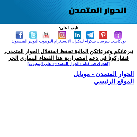
تابعونا على:
بودكاست
بنترست
تيلكرام
لينكدإن
الانستغرام
اليوتيوب
التويتر
الفيسبوك
تبرعاتكم وتبرعاتكن المالية تحفظ استقلال الحوار المتمدن،
فشاركونا في دعم استمرارية هذا الفضاء اليساري الحر
[اشترك في قناة ‫«الحوار المتمدن» على اليوتيوب]
الحوار المتمدن - موبايل
الموقع الرئيسي