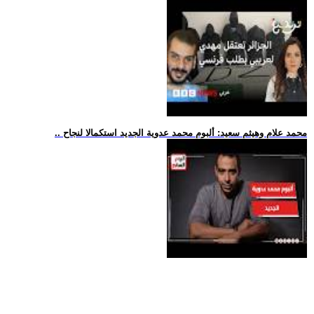
.. محمد علام وهيثم سعيد: ألبوم محمد عدوية الجديد استكمالا لنجاح