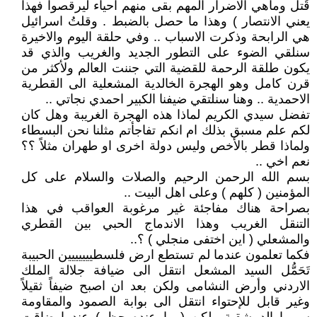
قُتل وماهي الاضرار المهم بقى منهم احياء ليرقصوا فهذا
يعني الانتصار ) وهذا ما حصل بالضبط . وقلتُ اسرائيل
هي الرابحة وذكرت الاسباب .. وفي حلقة اليوم والاخيرة
سنلقي الضوء على التطور الجديد والغريب والذي قد
يكون طلقة الرحمة للقضية التي جننت العالم ولأكثر من
قرن كامل وهو الهجرة الخالدية المشعلية الى القطرية
الاحمدية .. وهنا سنلتقي ضيفنا الكبير احمدي نجاتي ..
تفضل سيدي الكريم لماذا هذه الهجرة الغريبة وهل كان
لكم علم مسبق بذلك ام انكم تفاجأتم مثلنا نحن البسطاء
ولماذا قطر بالأخص وليس دولة اخرى او طهران مثلاً ؟؟
نعم اخي ..
بسم الله الرحمن الرحيم والصلات والسلام على كل
المؤمنين ( كلهم ) وعلى اهل البيت ..
بصراحة هناك مفاجئة غير مرغوبة العواقب في هذا
التنقل الغريب وهذا الاندماج الحبي بين القطري
والمشعلي ( اين اختفى منجلي ) ؟..
فكما تعلمون عندما لم تستطع ارض فلسطييييييين الحبيبة
تَحَمُّل السيد المشعل انتقل الى ضيافة جلالة الملك
الاردني وأرض النشامى ولكن بعد ان اصبح ضيفاً ثقيلاً
وغير قابل للإحتواء انتقل الى بوابة الصمود والمقاومة