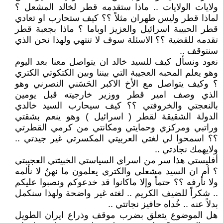
ولايات الولايات .. ماذا ستقدمه قطر لخالد المشعل ؟
لماذا قطر وليس طهران مثلاً ؟؟ كيف ستحارب او تعادي
قطر الحبيبة اسرائيل والعزيز اوباما ؟ ماذا بجعبة قطر
تقدمه للقضية ؟؟ الاسئلة سوف لا تنتهي ولهذا نحن الذي
سنتوقف ..
نعود ونسأل كيف للسيد خالد ان يتواصل معنا بعد اليوم
وهو يعلم المحبه العجيبة التي بيننا وبين الكتكوتي الكتري
؟ وكيف يتواصل مع الأخ الاكبر الحَسَني النصرني وهو
الذي وصف امير قطر ووزير خارجيته قبل يومين
بالنعجتي والخروفتي ؟؟ كيف سيحارب السيد خالدي
الدولة الشقيقة لقطر ( اسرائيل ) وهو ينعم بشقتي
وراتبي ومركزي وحمايتي ومكانتي من كرمي القطرتي
؟؟ اسمحوا لي لغتي العربيتي المكسرتي غير جيدتي ..
ولايهمك نجادتي ..
أفليستي هذا سر من اسراي السياستي الخبيثتي العجيبتي
؟ أم ان السيد مشعلي والكتري يعلمون ما نهنُ لا نألمه
ولا نأرفه ؟؟ حتماً وإلا ماكانوا قد خدعوكم ونصبوا عليكم
.. شكراً للضيف الكريم .. لغته غير واضحة ولهذا سنكمل
بدلاً عنه .. خُداه حافيز نجاتتي ..
هل الموضوع يتعلق بضرب موقف وذراع ايران الطويل