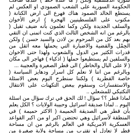
سوريا الدمشقية ولكن ( ما عنده حظ ) عندما ضاقت
الحكومة السورية على الشعب الصمودي او العكس لم
يستطع الخالد الصمود هناك فهرع الى ارض الكنانة (
مكتوب على الفلسطينيين الهجرة ) ارض الأخوان
والسلف الجديدة ولكن وكما تعلمون بأنه ضيف ثقيل (
بالرغم من انه الشخص الثالث الذي كنت اتمنى ان التقي
بهم بعد كل من المرحوم بن لادن والسيد حسن ) ولكن
الحِمْل والقضية والاضبارة التي يحملها معه اثقل من
قدرات الكثير من الدول والشعوب ولهذا حتى الاخوان
والسلفين لم يستطيعوا حملها ( اذكياء ) فهاجر الى مكان
( لا على البال والخاطر ) الى قطر الصغيرة والعجيبة ...
وبالرغم من اننا لا نعلم كل اسرار ودهايز السياسة (
خاصة القطرية ) ولكننا سنطرح اليوم بعض الاسئلة
والاستفسارات وسنقوم ببعض التكهنات على الانتقال
التكتيكي للمشعلي ..
لماذا قطر ؟؟ سؤال ! لك الحق في ترك سؤال من اسئلة
اليوم .. لماذا صديقة اسرائيل وحبيبة الولايات ؟ الكل يعلم
بأن قطر هي الصديقة الحميمة ( الاكثر حميمة ) في
المنطقة لأسرائيل وهي تحتضن اكبر او من اكبر القواعد
العسكرية الامريكية في العالم بالرغم من ان مساحة
قطر لا تعادل او تقترب من مساحة ولاية صغيرة من