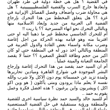
في القضية ؟ هل هي خطة دولية في طرد طهران
وابعادها خارج السرب والقضية الفلسطيييييييينية ؟ هل
هي محاولة ضرب واضعاف وفصل الفصائل الإيرانية في
غزة ؟؟ هل يتعلق المخطط من هذا التحرك بإرجاع
القضية الى العربية من جديد وإبعاد الاسلامية منها
وبالتالي التحرك نحو انهاء المسرحية ؟؟ يا ريت !!
أم للتحرك الجاسمي مخطط غير ما ذهبنا اليه او حتى
اقتربنا منه وهو قيامه بهذه الحركة من اجل إغاضة
وضرب مكانة واسماء بعض القادة والدول العربية في
المنطقة وبالتالي اخذ دور له في المنطقة حتى لو كان
اكبر من حجم وطاقة القطر الصغيرة ؟؟ حتماً لا يقصد
الجامعة التعبانة والميتة عملياً .
أم ان السيد حمد يقصد من هذا التحرك إغاضة وإرجاع
البشر الموجودة في شوارع القاهرة وميادين تحاريرها
ولمدة تزيد عن خمسمائة يوم دون الاكل ولا شرب والله
نفسه لا يعلم ماذا يرودون ومتى يأكلون ( هو وين اكو
اكل ) ويشربون واين يرغبون ؟ هذه افضل فكرة وعمل
يقوم به حمد ..
أم للسيد خالد والسيد حمد نظرة سياسية اخرى للقضية
والمنطقة ورؤية مستقبلية في حل القضية المستعصية
وانهاء النزاع المرير في المنطقة وبالتالي تسلمهما جائزة