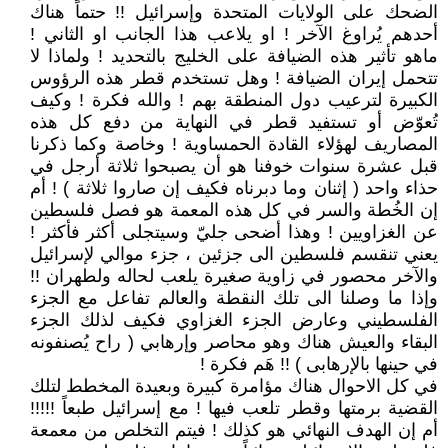
الضحك على الولايات المتحدة وإسرائيل !! حتماً هناك
أحدهم يُراوغ الآخر ! او يلاعب هذا الجانب او الثاني !
ماهو تأثير هذه الضيافة على الخليج بالتحديد ! ولماذا لا
تتحمل إيران الضيافة ! وهل تستخدم قطر هذه الرؤوس
الكبيرة لترعيب دول المنطقة بهم ! والله فكرة ! وكيف
تُعوّض أو تستفيد قطر في النهاية من دفع كل هذه
المصاريف لهؤلاء القادة الحمساوية ! وخاصة وكما ذكرنا
قبل عشرة سنوات خوفنا هو أن يصبحوا ثلاثة أرجل في
حذاء واحد ( إثنان وما دبرناه فكيف إن صاروا ثلاثة ) ! أم
إن الخُطة والسر في كل هذه المعمة هو فصل فلسطين
عن الغزاويين ! وهذا أضحى جليّ وسيتجلى أكثر فأكثر !
يعني تنقسم فلسطين الى جزئين ، جزء موالي لإسرائيل
والآخر محصور في زاوية صغيرة يلعب لحاله ولطهران !!
وإذا ما وصلنا الى تلك النقطة والعالم تفاعل مع الجزء
الفلسطيني وعارض الجزء الغزاوي فكيف لذلك الجزء
البقاء والعيش هناك وهو محاصر وإرهابي ( راح يُصنفونه
في حينها بالإرهابى ) !! هَم فكرة !
في كل الاحوال هناك مؤامرة كبيرة وبعيدة المخطط لتلك
القضية برمتها وقطر تلعب فيها ! مع إسرائيل طبعاً !!!!!
أم إن الهدف النهائي هو كذلك ! فيتم التخلص من معمعة