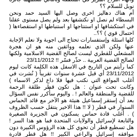
نوبل للسلام ؟؟
أم هناك دهاليز اخرى وصل اليها السيد حمد ونحن
البسطاء لم نصل او نكتشفها بعد ولم يصل مستوى عقلنا
في استكشافها او استنتاجها او استنباطها او استقصاءها (
احتمال قوي ) ؟؟..
كلها اسئلة وإستفسارات تحتاج الى اجوبة ولا نعلم الإجابة
عنها ولكن الذي نعلمه وواثقين منه هو ان هجرة
المشعلي للقطري ليست لصالح القضية الاسلامية ولكنها
لصالح القضية العربية .. حذّر فسّر !! 23/11/2012
كما رأيتم من التاريخ في الاسفل هذه الكلمة كانت ليوم
23/11/2012 أي قبل عشرة سنوات تقريباً ( نُشرت في
أغلب المواقع التي نكتب فيها فلا داع لذكر الاسماء )
وكانت تحت عنوان : هل تكون قطر طلقة الرحمة
للقضية والمنطقة والعالم ! . واليوم سأُكرر نفس السؤال
بعد أن إستقر إسماعيل هنيئة هو الآخر مع قائد الحماس
السنوار في قطر ( لا !! هذا الاخير ينتقل حسب الظروف
) . أغلب قادة حماس يسكنون في الجزيرة الصغيرة
والتابعة لإسرائيل والولايات المتحدة فما هو هذا السر !
هل تسطيع قطر أن تحوي كل هذه الرؤوس الكبيرة دون
موافقه إسرائيل والراعي الكبير !! هل قطر قادرة