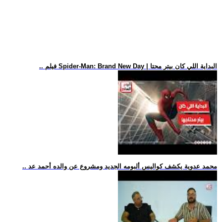
.. فيلم Spider-Man: Brand New Day | البداية اللي كان بيتر محتا
.. محمد عدوية يكشف كواليس ألبومه الجديد ومشروع عن والده أحمد عد