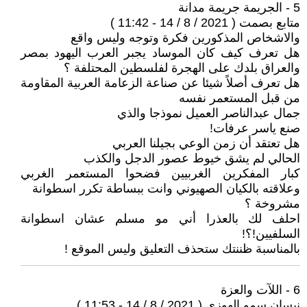
5 - الجريمة جريمة مدانة
متابع بصمت ( 2021 / 8 / 14 - 11:42 )
والاشخاص المذكورين فكرة وتوجه وليس واقع
هل تعرف كيف كان الموساد يجبر العرب اليهود بمصر
والعراق بلدك على الهجرة لفلسطين المحتلفة ؟
هل تعرف أصلاً شيئا عن صناعة الزعامة العربية المقاومة
من قبل المستعمر نفسه
جمال عبدالناصر العميل نموذجا والذي
صنع ياسر عرفات!
هل تعتقد أن زمن الوعي بجيلنا العربي
الحالي لم يشق خيوط عصور الدجل والكذب
كبار المفكرين الغربيين فضحوا المستعمر الغربي
وعلاقته بالكيان الصهيوني وانت ببساطة تكرر اسطوانة
مشروخة ؟
احلف لك بالعذرا أني مو مسلم عشان اسطوانة
السلفيين!؟!
بالمناسبة ظننتك ستحذف التعليق وليس الموقع !
6 - اللآت والعزة
نيسان سمو الهوزي ( 2021 / 8 / 14 - 11:53 )