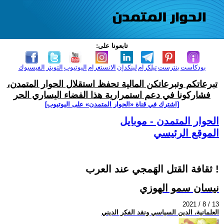
تابعونا على:
بودكاست
بنترست
تيلكرام
لينكدإن
الانستغرام
اليوتيوب
التويتر
الفيسبوك
تبرعاتكم وتبرعاتكن المالية تحفظ استقلال الحوار المتمدن،
فشاركونا في دعم استمرارية هذا الفضاء اليساري الحر
[اشترك في قناة ‫«الحوار المتمدن» على اليوتيوب]
الحوار المتمدن - موبايل
الموقع الرئيسي
ثقافة القتل الهَمجي عند العرب !
نيسان سمو الهوزي
2021 / 8 / 13
العلمانية، الدين السياسي ونقد الفكر الديني