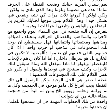
نعم سيدي المريم جنابك وضعت النقطة على الحرف
تماماً ! هده هي مصيبتنا وبلوتنا وهذا الذي ننادي به ولكن !
ولكن !ولكن ! كررتها ثلاث مرات كي ننتبه ونتمعن فيها
بشكل جيد ! وهذا الكلام ليس موجهاً لجنابك الكريم بل
للمتخلفين والواهمين وتابعي الخرافات الوهمية !
لنفرض إن الله بنفسه نزل من السماء اليوم واجتمع مع
الاحزاب والمذاهب والفصائل العراقية بمختلف اطيافها
ومذاهبها ومعتقداتها وانتمائاتها فهل سيستطيع ان يوحد
تلك المجموعات في مذهب او حزب واحد ! اذا كان
جوابهم بالنفي فعليهم ان يعلموا إذاًالمصيبة لا تكمن في
الخارج بل هو سرطان داخلي ! اما اذا كان ردهم بالإيجاب
فليتفضلوا ويقولوا لنا ماذا سيفعل الله وماذا سيقول لتلك
الاحزاب وكيف سينجح في توحيدها وليقول او يكرر هو
نفس الكلام على تلك المجموعات المذهبية !
نقطة الصفر هي الحل الوحيد ولكن للوصول الى تلك
النقطة يجب افراغ كل ماهو موجود في الجمجمه وكل ما
تم وراثته وتعلمه ووووو الخ ومن ثم البدأ من جمجمة
بيضاء خالية من اي شوائب !
واحدة من تلك الخطوات المهمة هي ان تسمحوا للعلماء
ان يتحدثوا بحرية !