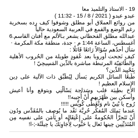
19 - الاستاذ والتلميذ معا
عبدو عبدو ( 2021 / 8 / 15 - 11:32 )
من روائع العملاق أبو مطلق وشوفوا كيف رده بسخرية
رغم الوضع والقمع في العربية السعودية حالياً
‏عبدالله مطلق القحطاني‏ ‏‏يشعر بـ‏الألم‏ مع ‏أفنان القاسم‏.‏6
أغسطس‏، الساعة ‏1:44 م‏ · ‏جدة‏، ‏منطقة مكة المكرمة‏ ·
سَأل أحدُهم سُؤالاً رَائعًا قَائلًا :
كيف نَجحت أوروبا بعد عُقودٍ طويلة من الحُروب الأهلية
والطّائفِيّة المرتبطة مباشرة بالدِّين المَسِيحِيّ !
بِتَحْيِيد الدِّين؟
طَبعًا السائل الكريم يَسأل لِيُطَبِّق ذات الآلية على دِين
الإسلام العظيم !
الأخ بطِيبَة قلب وسَذاجة يَسْألُنِي ويتوقع وأنا أعيش
وأسكن بين ظَهْرَيهم أَنْ أُجِيبه!!
رُوح يا بْنِيْ نام وَتْغَطَّى كُويِّس !!!!!
عندما يَملك المُفكِّر حُرِيَّة نَقْد ما يُوصف بالمُقَدَّس ودُون
أَنْ تَتَجرَّأَ الحُكومةُ على إِعْتِقَالِه أو يَأَمَن على نفسِه مِن
المُتَدَيِّنِين حِينها تَعال يا حَبُّوب لِأُجَاوِبَكْ يا حِيلَتْهٓ-;-ا!