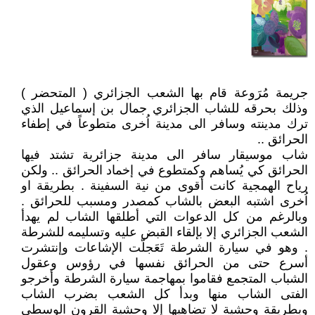
جريمة مُرَوعة قام بها الشعب الجزائري ( المتحضر )
وذلك بحرقه للشاب الجزائري جمال بن إسماعيل الذي
ترك مدينته وسافر الى مدينة اُخرى متطوعاً في إطفاء
الحرائق ..
شاب موسيقار سافر الى مدينة جزائرية تشتد فيها
الحرائق كي يُساهم وكمتطوع في إخماد الحرائق .. ولكن
رياح الهمجية كانت أقوى من نية السفينة . بطريقة او
اُخرى اشتبه البعض بالشاب كمصدر ومسبب للحرائق .
وبالرغم من كل الدعوات التي أطلقها الشاب لم يهدأ
الشعب الجزائري إلا بإلقاء القبض عليه وتسليمه للشرطة
. وهو في سيارة الشرطة تَعَجلّت الإشاعات وإنتشرت
أسرع حتى من الحرائق نفسها في رؤوس وعقول
الشباب المتجمع فقاموا بمهاجمة سيارة الشرطة وأخرجو
الفتى الشاب منها وبدأ كل الشعب بضرب الشاب
وبطريقة وحشية لا تضاهيها إلا وحشية القرون الوسطى