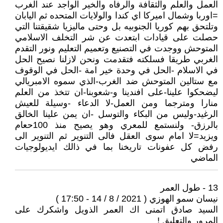
العمل والعلم والثقافة والرفاه والخير الواجد عند الغرب
=اوربا وشمال اميركا اي كندا والولايات المتحده ثم اليابان
وتلتحق بهم كوريا الجنوبيه بل وحتى ماليزيا شقيقتنا التي
حصلت على قيادات ابتعدت عن شر التخلف الاسلامي
المتوحش ووجدت في التصنيع وتعميم التعليم ونور التقدم
الغربي طريقا فسلكته فتقدمت ونحن لازلنا نصيح الحل
في الاسلام -الحل في وحدة خير امة -الحل في الوقوف
مع ستالين المتوحش ضد الغرب-الذي سموه الامبريالي
ليضحكوا علينا-على افندينا و-شعوبنا-ان تتخذ من العلم
منارا ومترجما ومن العمل-لا الدعاء -وسيلة للعيش
الرغيد-وليس من البكاء والتوسل -ان يمن علينا الخالق
بالرزق- ولنستمع للمعري وهو يصيح منذ 100حعام
ويزيد=لا امام سوى العقل فالى التنوير ثم التنوير الى
رفض كل عفونات تاريخنا بما في ذالك ايديولوجيات
الماضي
13 - طول العمر
نيسان سمو الهوزي ( 2021 / 8 / 14 - 17:50 )
السيد صادق اتمنى اك العمر الذويل واشكرك على
المرور والتعليق !