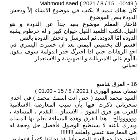
Mahmoud saed ( 2021 / 8 / 15 - 00:49 )
كان هناك تلميذ لا يكتب في موضوع الانشاء إلاّ ودحش
الدودة بنص الموضوع
فاختار المعلم موضوع بعيد جداً عن الدودة و هو
الفيل..فكتب التلميذ الفيل حيوان كبير و له خرطوم يشبه
الدودة امّا الدودة..ثم استرسل و دحش الدودة بالنص
اقسم لك بخصيتي اليمني بعد ان خسرت اليسري في
احد الرهانات حتي اذا احترگ جدر الدولمة سوف يلقون
باللّوم علي الامبريالية و الصهيونية و الاستعمار
تحياتي
16 - الفرق شاسع
نيسان سمو الهوزي ( 2021 / 8 / 15 - 01:00 )
السيد محمد السيد ( حتى انت اسمك محمد ) في احدى
سخرياتي ذكرت فيها بأن سبب المعارضة الاسلامية
للغرب هو فرق التفوق ، الاستباق ، التقدم ، المسافة ،
ووووووالخ . هذا الفرق وهذه المسافة يعلم بها المسلم
ويدرك باعنه لا يستطيع الوصول فأفضل حل وحجة له
هي المعارضة عسى ولعلعه !!!!!!!!
اعتقد هذا هو النهج المتبع بأننا قد تخلفنا كثيراً فلنعارض