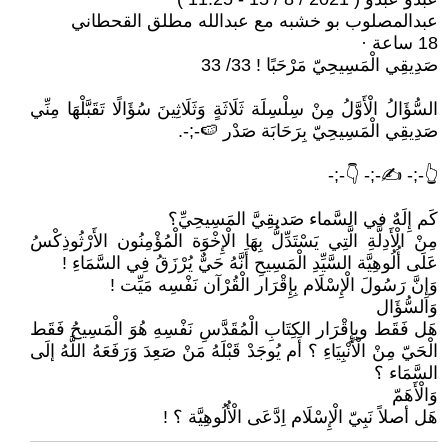
عبدالمصلوب بو خشبه‏ مع ‏عبدالله مطلق القحطاني‏
صَدِيقِي الْمَسِيحِيّ مَرْحَبًا ! 33/ 33
السُّؤَالُ الْأَوَّلُ مِنْ سِلْسِلَة ثَلَاثَةٍ وَثَلَاثِينَ سُؤَالًا تَقَبَّلْهَا مِنِّي
صَدِيقِي الْمَسِيحِيّ بِرَحَابَة صَدْر 🍉-;-.
👆-;- ✍-;- 👇-;-
كَم إِلَهٌ في السَّماء صَديقِيَّ المَسِيحِيِّ؟
مِنْ الْأَدِلَّةِ الَّتِي يَسْتَدِّلُّ بِهَا الْإِخْوَة الْمُؤْمِنُون الأَرْثُوذِكْسُ
عَلَى أُلُوهِيَّة السَّيِّدِ الْمَسِيحِ أَنَّهُ حَيٌّ يُرْزَقُ فِي السَّمَاءِ !
وَإِنَّ رَسُولَ الْإِسْلَام بِإِقْرَار الْقُرْآن نَفْسِه مَيِّت !
وَالسُّؤَال
هَل فَقَط وبِإِقْرَار الكِتَابِ الْمُقَدَّسِ نَفْسِهِ هُوَ الْمَسِيحُ فَقَط
الْحَيّ مِنْ الْأَنْبِيَاءِ ؟ أَم يُوجَدْ قَبْلَهُ مَنْ صَعِدَ وَرَفَعَهُ اللَّهُ إلَى
السَّمَاء ؟
وَالْأَهَمّ
هَل أصلاً نَبِيّ الْإِسْلَام اِدَّعَى الْأُلُوهِيَّة ؟ !