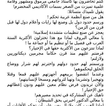
كنتم تحاضرون بها كأستاذ جامعي مرموق ومشهور وقامة
علمية تميزت من الصغر بسمات الأكاديمي المخضرم!
يقول تلميذك متسائلا:
هل من صنع أنظمة عربية تحكم !
ورسم حدود دول بل وصنع لها رايات وأعلام دول لها قبل
قرن من الزمن؟
يعجز عن صنع تنظيمات متشددة إسلامية!
يا معالي البروف لماذا مع هذا تختزلون الأكثرية السنة
العرب في فصيل ما أو تنظيم ما أو جماعة ما !
لماذا تنتزعون من الأكثرية حقها في الإختيار؟
فرضتم عليهم منذ قرن حكاما مجرمين ديكتاتوريين
ولازلتم!
ورسمتم لهم حدود دولهم واخترتم لهم شرار ووضاع
الخلق ليحكموهم!
وعندما انتفضوا بربيعهم أجهزتهم عليهم قمعا وقتلا
وتهجيرا وتشريدا ونهبا لثرواتهم ومسخا لإنسانيتهم!
والآن تريدون فرض نظام معين عليهم ودون إعطائهم
حق الإختيار !
ناهيك عن المشاركة في تحديد مصيرهم!
يا معالي الدكتور اخبرني بحق الشيطان :
لماذا الغرب كان ولازال يصر على أن تحكم الأقليات أو