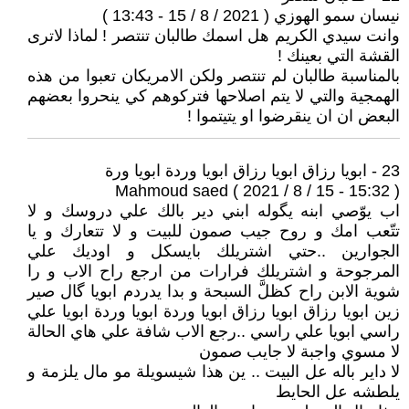
نيسان سمو الهوزي ( 2021 / 8 / 15 - 13:43 )
وانت سيدي الكريم هل اسمك طالبان تنتصر ! لماذا لاترى
القشة التي بعينك !
بالمناسبة طالبان لم تنتصر ولكن الامريكان تعبوا من هذه
الهمجية والتي لا يتم اصلاحها فتركوهم كي ينحروا بعضهم
البعض ان ان ينقرضوا او يتيتموا !
23 - ابويا رزاق ابويا رزاق ابويا وردة ابويا ورة
Mahmoud saed ( 2021 / 8 / 15 - 15:32 )
اب يوّصي ابنه يگوله ابني دير بالك علي دروسك و لا
تتّعب امك و روح جيب صمون للبيت و لا تتعارك و يا
الجوارين ..حتي اشتريلك بايسكل و اوديك علي
المرجوحة و اشتريلك فرارات من ارجع راح الاب و را
شوية الابن راح كظلَّ السبحة و بدا يدردم ابويا گال صير
زين ابويا رزاق ابويا رزاق ابويا وردة ابويا وردة ابويا علي
راسي ابويا علي راسي ..رجع الاب شافة علي هاي الحالة
لا مسوي واجبة لا جايب صمون
لا داير باله عل البيت .. ين هذا شيسويلة مو مال يلزمة و
يلطشه عل الحايط