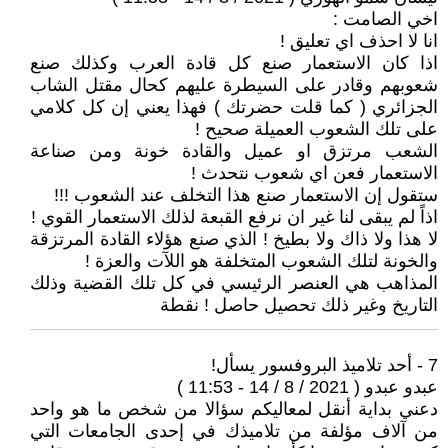
اخي الصامت :
انا لا احذف اي تعليق !
اذا كان الاستعمار صنع كل قادة العرب وكذلك صنع
شعوبهم وقادر على السيطرة عليهم كحال مقتل الشاب
الجزائري ( كما قلت حضرتك ) فهذا يعني إن كل كلامي
على تلك الشعوب العميلة صحيح !
الشعب مرتزق او عميل والقادة خونة ومن صناعة
الاستعمار فعن اي شعوب نتحدث !
ستقول إن الاستعمار صنع هذا التخلف عند الشعوب !!!
اذاً لم يبقى لنا غير ان نرفع القبعة لذلك الاستعمار القوي !
لا هذا ولا ذاك ولا بطيخ ! الذي صنع هؤلاء القادة المرتزقة
والخونة لتلك الشعوب المتخلفة هو اللآت والعزة !
المذاهب هي العنصر الرئيسي في كل تلك القضية وذلك
التاريخ وغير ذلك تحصيل حاصل ! نقطة
7 - أحد تلاميذ البروفسور يسأل!
عبدو عبدو ( 2021 / 8 / 14 - 11:53 )
دعني بداية أنقل لمعاليكم سؤالا من شخص ما هو واحد
من آلاف مؤلفة من تلاميذك في إحدى الجامعات التي