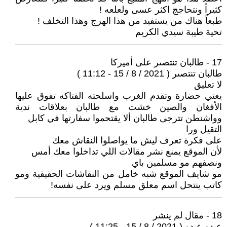
كثيراً ونتحاجج اكثر عسى ولعلعه !
طبعاً هناك من يستفيد من هذا الهرج وهذا التخلف !
تحية طيبة سيدي الكريم
17 - طالبان تنتصىر على أميركا
طالبان تنتصىر ( 2021 / 8 / 15 - 11:12 )
لا تعليق
يعني حضارة وتقدم الغرب واسلحته الفتاكه تفوق عليها
الأفغان والصين خشت مع طالبان بعلاقات ندية
وواشنطن تترجى طالبان ألا يقتحموا سفارتها في كابل
التقيل ورا
على فكرة تعرف ليش ما يواصلوا النقاش معك
لأن الموقع يمنع نشر مقالات اللي تداخلوا معك أمس
ونصفهم مو مسلمين باي
مو شايف الموقع شبه خامل من النقاشات الحقيقية ومو
كاتب ينتحل اسم معلق مسلم ويرد على نفسه!
18 - مقال لم ينشر
عبدو عبدو ( 2021 / 8 / 15 - 11:25 )