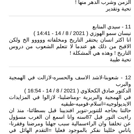
الزمن وشرب الدهر منها !
تحية وتقدير
11 - سيدي المتابع
نيسان سمو الهوزي ( 2021 / 8 / 14 - 14:41 )
انا اكثر انسان يحتقر التاريخ ومخلفاته ووووو الخ ولكن
الاقبح من ذلك هو عندما لا تتعلم الشعوب من دروس
التاريخ ! وهذه هي المشكلة !
تحية طيبة
12 - شعوبنا-لاشد الاسف والحسره-لازالت في الهمجية
والبرب
الدكتور صادق الكحلاوي ( 2021 / 8 / 14 - 16:54 )
في الهمجية والبربرية -ومناضلينا- لازالوا في المزايدات
الايديولوجيه=اسلام-قوميه-طبقيه
حالتنا بحاجه للتنوير-تنوير افنديينا قبل بسطائنا- منذ ان
راءيت النور قبل 87سنه وانا اسمع ان الغرب مسؤول
عن تخلفنا وان الراءسمالية سبب جهلنا ومرضنا وفقرنا-
ياناس خللينا نفكر بالموجود فعليا =التقدم الهائل في