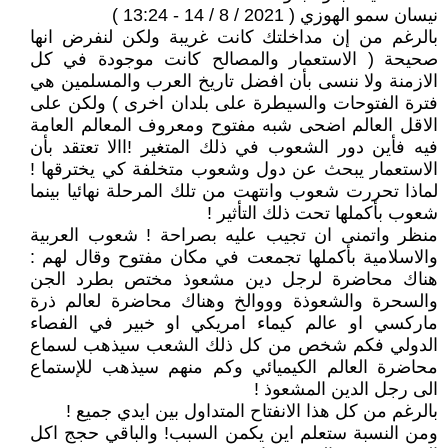
نيسان سمو الهوزي ( 2021 / 8 / 14 - 13:24 )
بالرغم من إن مداخلتك كانت غريبة ولكن لنفرض انها
صحيحة ( الاستعمار والمصالح كانت موجودة في كل
الازمنة ولا ننسى بأن افضل تاريخ العرب والمسلمين هي
فترة الفتوحات والسيطرة على بلدان اخرى ) ولكن على
الاقل العالم اضحى شبه مفتوح ومعروف المعالم العامة
فيه فأين دور الشعوب في ذلك المتغير !االا تعتقد بأن
الاستعمار يبحث عن دول وشعوب متخلفة كي يخترقها !
لماذا تحررت شعوب وانتهت من تلك المرحلة نهائيا بينما
شعوب بأكملها تحت ذلك التأثير !
منظر واتمنى ان تجيب عليه بصراحة ! شعوب العربية
والاسلامية بأكملها تجمعت في مكان مفتوح وقال لهم :
هناك محاضرة لرجل دين مشعوذ مختص بطرد الجن
والسحرة والشعوذة وووالخ وهناك محاضرة لعالم ذرة
ماركسي او عالم كيماء امريكي او خبير في الفصاء
الدولي فكم شخص من كل ذلك الشعب سيذهب لسماع
محاضرة العالم الكيميائي وكم منهم سيذهب للإستماع
الى رجل الدين المشعوذ !
بالرغم من كل هذا الانفتاح المتداول بين ايدي جميع !
ومن النسبة ستعلم اين يكمن السبب! والباقي حجج اكل