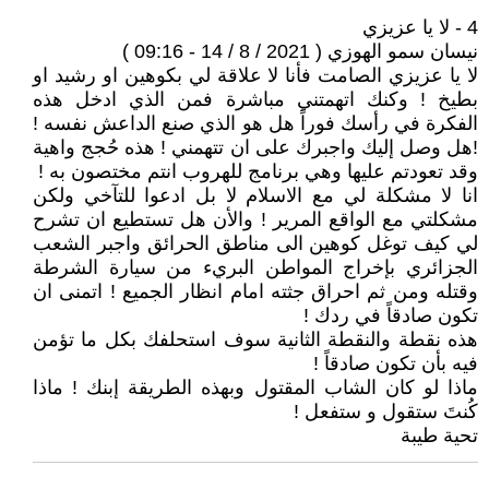
4 - لا يا عزيزي
نيسان سمو الهوزي ( 2021 / 8 / 14 - 09:16 )
لا يا عزيزي الصامت فأنا لا علاقة لي بكوهين او رشيد او
بطيخ ! وكنك اتهمتني مباشرة فمن الذي ادخل هذه
الفكرة في رأسك فوراً هل هو الذي صنع الداعش نفسه !
!هل وصل إليك واجبرك على ان تتهمني ! هذه حُجج واهية
وقد تعودتم عليها وهي برنامج للهروب انتم مختصون به !
انا لا مشكلة لي مع الاسلام لا بل ادعوا للتآخي ولكن
مشكلتي مع الواقع المرير ! والأن هل تستطيع ان تشرح
لي كيف توغل كوهين الى مناطق الحرائق واجبر الشعب
الجزائري بإخراج المواطن البريء من سيارة الشرطة
وقتله ومن ثم احراق جثته امام انظار الجميع ! اتمنى ان
تكون صادقاً في ردك !
هذه نقطة والنقطة الثانية سوف استحلفك بكل ما تؤمن
فيه بأن تكون صادقاً !
ماذا لو كان الشاب المقتول وبهذه الطريقة إبنك ! ماذا
كُنتَ ستقول و ستفعل !
تحية طيبة