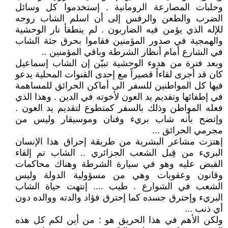
وحلبات المصارعة الرومانية . إستخدموا كل وسائل
الضرب والطعن والرفس إلى أن اسلم الشاب روحه
للإله الذي يؤمن فيه الضاربون . لم ينطفأ نار الوحشية
والهمجية في صدور المؤمنين فقاموا بحرق جثة الشاب
في الشارع أمام أنظار الشرطة وباقي المؤمنين ..
وبعد فترة من هدوء الوحشية تبيّن إن الشاب إسماعيل
كان قد أجرى لقاءاً قصيراً مع إحدى القنوات المحلية يدعو
فيها كل المواطنين للسفر الى أماكن الحرائق للمساهمة
في إطفائها وتقديم يد العون لأخوته في الدين . وهذا الذي
فعله المواطن وذلك بالسفر كمتطوع لتقديم يد العون .
وإتضح بأنه شاب بريء وفنان وموسيقار وليس من
مجرمي الحرائق ...
إهتزت مشاعر البشرية من طريقة إحراق هذا الإنسان
البريء من قِبل الشعب الجزائري .. الشاب تم إلقاء
القبض عليه وهو في سيارة الشرطة وهناك محاكمات
وقانون وعقوبات وهي من مسؤولية الدولة وليس
الشعب في الشوارع . طيب .... إنتهت حياة الشاب
البريء وإحترق جسده كما إحترق فؤاد والدته ووالده دون
أي ذنب ...
ولكن الأهم في هذا الحريق هو : من أين لكم كل هذه