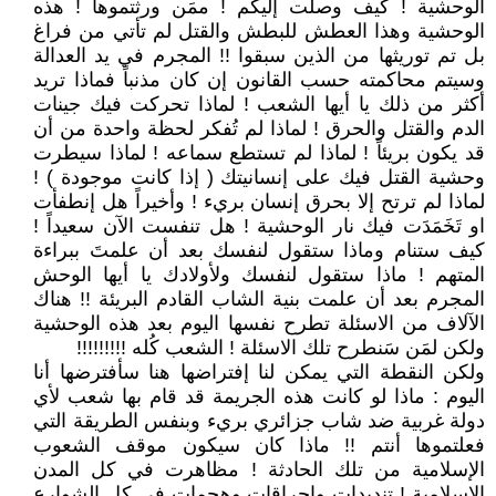
الوحشية ! كيف وصلت إليكم ! ممَن ورثتموها ! هذه
الوحشية وهذا العطش للبطش والقتل لم تأتي من فراغ
بل تم توريثها من الذين سبقوا !! المجرم في يد العدالة
وسيتم محاكمته حسب القانون إن كان مذنباً فماذا تريد
أكثر من ذلك يا أيها الشعب ! لماذا تحركت فيك جينات
الدم والقتل والحرق ! لماذا لم تُفكر لحظة واحدة من أن
قد يكون بريئاً ! لماذا لم تستطع سماعه ! لماذا سيطرت
وحشية القتل فيك على إنسانيتك ( إذا كانت موجودة ) !
لماذا لم ترتح إلا بحرق إنسان بريء ! وأخيراً هل إنطفأت
او تَخَمَدَت فيك نار الوحشية ! هل تنفست الآن سعيداً !
كيف ستنام وماذا ستقول لنفسك بعد أن علمتَ ببراءة
المتهم ! ماذا ستقول لنفسك ولأولادك يا أيها الوحش
المجرم بعد أن علمت بنية الشاب القادم البريئة !! هناك
الآلاف من الاسئلة تطرح نفسها اليوم بعد هذه الوحشية
ولكن لمَن سَنطرح تلك الاسئلة ! الشعب كُله !!!!!!!!!
ولكن النقطة التي يمكن لنا إفتراضها هنا سأفترضها أنا
اليوم : ماذا لو كانت هذه الجريمة قد قام بها شعب لأي
دولة غربية ضد شاب جزائري بريء وبنفس الطريقة التي
فعلتموها أنتم !! ماذا كان سيكون موقف الشعوب
الإسلامية من تلك الحادثة ! مظاهرت في كل المدن
الإسلامية ! تنديدات وإحراقات وهجمات في كل الشوارع