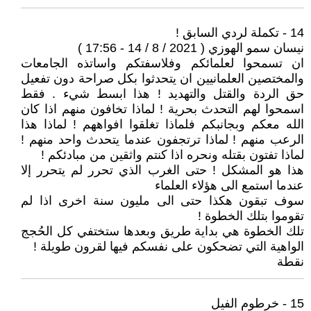
14 - تكملة لردي السابق !
نيسان سمو الهوزي ( 2021 / 8 / 14 - 17:56 )
ان تسمحوا لعلمائكم وفلاسفتكم واساتذه الجامعات
والمختصين العلمانيين ان يتحدثوا بكل صراحة دون تفعيل
حق الردة والقتل والتهديد ! هذا ابسط شيء . فقط
اسمحوا لهم التحدث بحرية ! لماذا تخافون منهم اذا كان
الله معكم وبجانبكم فلماذا تغلقوا افواههم ! لماذا هذا
الرعب منهم ! لماذا ترتجفون عندما يتحدث واحد منهم !
لماذا تفتون بقتله ونحره اذا كنتم واثقين من مبادئكم !
هذا هو المشكل ! حتى الغرب الذي تحرر لم يتحرر إلا
عندما استمع الى هؤلاء العلماء
سوف تبقون هكذا حتى الى مليون سنة اخرى اذا لم
تقوموا بتلك الخطوة !
تلك الخطوة هي بداية طريق وبعدها ستختفي كل الحُجج
الواهية التي تضحكون على نفسكم فيها لقرون طويلة !
نقطة
15 - خرطوم الفيل