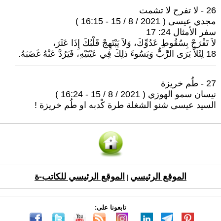
26 - لا تفرح لا تشمت
مجدي عيسى ( 2021 / 8 / 15 - 16:15 )
سفر الأمثال 24: 17
لاَ تَفْرَحْ بِسُقُوطِ عَدُوِّكَ، وَلاَ يَبْتَهِجْ قَلْبُكَ إِذَا عَثَرَ،
18 لِئَلاَّ يَرَى الرَّبُّ وَيَسُوءَ ذلِكَ فِي عَيْنَيْهِ، فَيَرُدَّ عَنْهُ غَضَبَهُ.
27 - طُم خريزة
نيسان سمو الهوزي ( 2021 / 8 / 15 - 16:24 )
السيد عيسى شنو الشغلة طرة كْدبه او طُم خريزة !
الموقع الرئيسي
الموقع الرئيسي للكاتب-ة
|
تابعونا على: