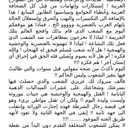
الغربية ! إستنكارات وإتهامات من قِبل كل الصحافة
العربية وخُطباء الجوامع وسياسيوا الطابور السابع ! هذا
بالإضافة الى التكسيرات والنهب والحرق وإستغلال الحالة
بإتهام الغرب بالعنصرية ووووو الخ ، فماذا هو موقفكم
اليوم مع الشعب الذي قام بذلك وافجع العالم بتلك
الجريمة ! لماذا لا تخرجون بمظاهرات ضد الشعب الذي
فعل تلك البشاعة ! لماذا لا تتهمونه بالعنصرية والوحشية
والهمجية ! هل لأنه شعب مُسلم فيحق له الهيجان ! والله
فكرة ! أم هل لأنه يصوم ويُصلي فله الحق في إحراق أي
إنسان آخر ! هَم فكرة !!!!
اليوم تأكدتُ من صحة مقولتي قبل سنوات والتي طالبتُ
فيها بتغير الشعوب وليس الحاكم !!
فألف مبروك لك عزيزي الشعب والذي حصلتَ فيها
بسرعتك وشجاعتك على عشرات الميداليات الذهبية
اليابانية ! القتل والهمجية والوحشية هي جينات موروثة
وليست وليدة اليوم !! ولكن أن تقتل مواطن بريء وهو
في قبضة رجال الشرطة فهذه إجتازت الوراثة وإنتقلت
الى جهه ثانية !! إبقى في الجهة الثانية ولا تعود لأنهه
طريق الجنه الموعود ........ !!!!
لا يمكن للشعوب المتخلفة التقدم دون البدأ من نقطة