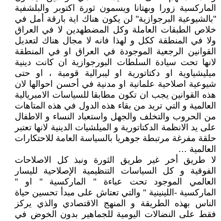
الماركسية زورا وبهتانا ويسمون ثورة اكتوبر والبلشفية
"بالشيوعية البرجوازية" لن يكون هناك اية بارقة أمل في
خلاص الطبقات العاملة وكل المضطهدين لا في العراق
ولا في المنطقة ككل و لهذا فانه لا مجال هناك لتعديل
القوانين الرجعية الموجودة في العراق او في المنطقة
لانها تحت سيادة السلطات البورجوازية ان كانت دينية
ميليشياوية او دكتاتورية او ليبرالية قومية ، او حتى
شيوعية اصلاحية علمانية او مدنية في أحسن احوالها لان
هذه القوانين يجب ان تكون مطابقا للسياسات الامبريالية
العالمية و التي تريد من بقاء هذه الدول في هذه المتاهات
من الحروب والتخلف والجهل واستعباد النساء و الاطفال
على يد الانظمة الدكتاتورية و الميلشيات الدينية لانها تعتبر
حلقة مفرغة مرتبطة جوهريا بالسياسة العامة للاحتكارات
العالمية …
لا طريق أخر غير طريق الثورة ونبذ كل الاصلاحات
الفوقية و كل السياسات التنظيمية الإصلاحية لليسار
العالمي الموجود تحت عباءة " الماركسية " او "
الماركسية -اللينينية " والتي تعتاش على مبدأ تحسين حياة
الناس بهذه الطريقة و المنهج الاقتصادي والذي يركز
فقط على النضالات اليومية للجماهير بدون الخوض في