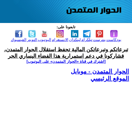
تابعونا على:
بودكاست
بنترست
تيلكرام
لينكدإن
الانستغرام
اليوتيوب
التويتر
الفيسبوك
تبرعاتكم وتبرعاتكن المالية تحفظ استقلال الحوار المتمدن،
فشاركونا في دعم استمرارية هذا الفضاء اليساري الحر
[اشترك في قناة ‫«الحوار المتمدن» على اليوتيوب]
الحوار المتمدن - موبايل
الموقع الرئيسي