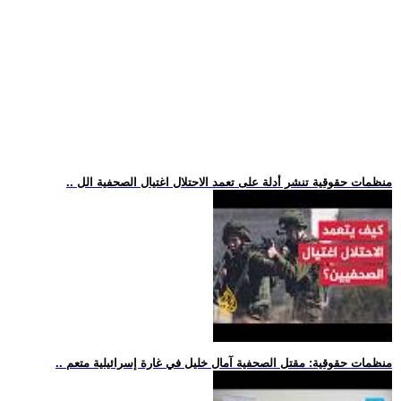
.. منظمات حقوقية تنشر أدلة على تعمد الاحتلال اغتيال الصحفية الل
.. منظمات حقوقية: مقتل الصحفية آمال خليل في غارة إسرائيلية متعم