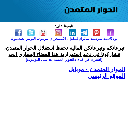
تابعونا على:
بودكاست
بنترست
تيلكرام
لينكدإن
الانستغرام
اليوتيوب
التويتر
الفيسبوك
تبرعاتكم وتبرعاتكن المالية تحفظ استقلال الحوار المتمدن،
فشاركونا في دعم استمرارية هذا الفضاء اليساري الحر
[اشترك في قناة ‫«الحوار المتمدن» على اليوتيوب]
الحوار المتمدن - موبايل
الموقع الرئيسي