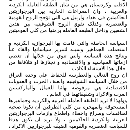
الاقليم وکردستان هي من شان الطبقە العاملە الکرديە
والعربية ، وان الصراعات الجاريە بين البرجوازيتين
الحاکمتين في بغداد واربيل هي التي تؤجج الروح القومية
والعنصريە وکذلک تقوي الروح الشوفينية بين هذين
الشعبين وداخل الطبقە العاملە برمتها من کلي القوميتين
.
السياسە الخاطئة والتي قامت بها البرجوازيە الکردية و
استعملت الجماهير وسيلە لتمرير سياساتها والقاء عبأ
ونتائج هذە السياسە والتي تنوي من خلالها ان تغطي
ازماتها السياسيە و والاقتصاديە و تجتازها او تتلافاها من
.خلال هذا الاستفتاء الکاذب.
ان روح التعالي والغطرسة للحفاظ علي وحدە العراق
من خلال السياسە الشوفينيە والعنف الحرب و العقوبات
الاقتصادية هي مرفوضە نهائيا للعمال والمارکسيين
العرب والاکراد وشقيقاتهما في العالم .
وولهذا لا تريد الطبقە العاملە العربيە والکرديە وجماهيرها
المسحوقە والمهجرە من کلي الطرفين أن تکونا ضحية
لمنافسات وصراع واخطاء واطماع وازمات البرجوازيتين
العربية والکردية الحاکمتين ، ولا تريد ان تکون هدفا
للسياسە العنصريە والقومية الضيقە للبرجوازيين الاکراد ،