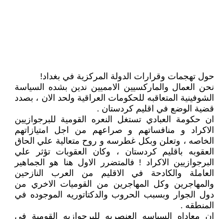
حول تهجمات وقرارات الدولة المرکزية في بغداد!
نحن العمال والمارکسيين الامميين ندين بشدە السياسة
الشوفينية المتعاقبە للحکومات العراقية ولحد الان ، بصدد
قضية الوضع في اقليم کردستان .
ان حکومة العبادي تستغل النعرە القومية للبرجوازيين
الاکراد و منافساتهم و صراعهم من اجل امتيازاتهم
الخاصە ، وتعلن وبکل غطرسە و روح متعالية علي الحاق
العقوبە باقليم کردستان ، وکان العقوبات تؤثر علي
البرجوازيين الاکراد ! فالمتضرر الاول هنا هو الجماهير
العاملة والکادحة في الاقليم من العرب النازحين
والمهاجرين وکل المهاجرين من القوميات الاخري من
دول الجوار وبسبب الحروب والدکتاتوريە الموجودە في
المنطقە .
ان معاداە السياسە العنصريە للبرجوازيە القومية في