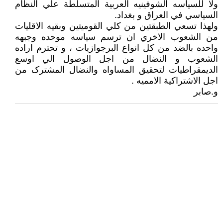
ولا للسياسە الشوفينيە العربية المتسلطة علي النظام
السياسي في العراق و بغداد.
ولهذا تسعي الطبقتين من کلي القوميتين وبقيە الاقليات
من الشعوب الاخري ان ترسم سياسە موحدە وجبهە
واحدە بالضد من کل انواع البرجوازيات ، و تحترم ارادە
الشعوب و النضال من اجل الوصول الي اوسع
الديمقراطيات لتحقيق المساواە والنضال المشترک من
اجل الاشتراکية الامميە .
و.صابر