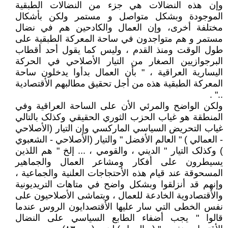
وإن هذه النضالات هي جزء من النضالات الطبقیة
الموجودة وبشکل متواصل و مستمر ولکن بأشکال
مختلفة أخری، وإن العمال والکادحین هم في نضال
مستمر و هم متواجدون في ساحة المعرکة الطبقیة علی
طول الوقت ومنذ القدم ، ولیس کما یقول أحد أقطاب
البرجوازیین الصغار من التیار الأصلاحي في الحرکة
الیساریة العراقیة ، " بأن العمال بدأوا یدخلون ساحة
المعرکة الطبقیة هذه من أجل تحقیق مطالبهم الأقتصادیة
.." .
ولکن الواضح والمرئي الأن علی الساحة العراقیة وفي
المنطقة هو غیاب الحزب الثوري الحقیقي وکذلک بالتالي
غیاب التحریض السیاسي المارکسي وإن التیار (الأصلاحي
- العمالي ) " العالم الأفضل " والتیار (الأصلاحي - الشعبوي
) وکذلک التیار " الدیني ، والقومي ، ... إلخ " هم اللذین
یسیطرون علی أفکار ومشاعر العمال والجماهیر
المسحوقة عند قیام هذه الأحتجاجات العلنیة والجماعیة ،
وإنهم قد أنزلقوا وبشکل واضح في متاهات التریدیونیة
والأقتصادویة الخادعة للعمال ، ویتماشی الأصلاحیون علی
نفس الخطی التي سار علیها الأقتصدایون الروس عندما
قالوا " یجب أضفاء الطابع السیاسي علی النضال