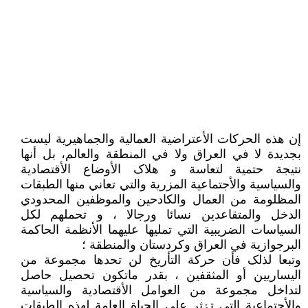
إن هذه الحرکات الأعتراضیة العمالیة والجماهیریة لیست
بجدیدة لا في العراق ولا في المنطقة والعالم، بل أنها
نتیجة حتمیة لتعاسة و هلاک الأوضاع الأقتصادیة
والسیاسیة والأجتماعیة المزریة والتي تعاني منها الطبقات
المظلومة من العمال والکادحین والموظفین المحدودي
الدخل والمتقاعدین نسائا ورجالا ، و تحملهم لکل
السیاسات الضریبیة التي تملیها علیهما الأنظمة الحاکمة
البرجوازیة في العراق وکردستان والمنطقة ؛
وتبعا لذلک فأن حرکة التأریخ لن تحدها مجموعة من
الیساریین أو المثقفین ، بقدر ماتکون تحصیل حاصل
لتداخل مجموعة من العوامل الأقتصادیة والسیاسیة
والأجتماعیة التي تٶثر علی الحیاة العامة لهذه الطبقات