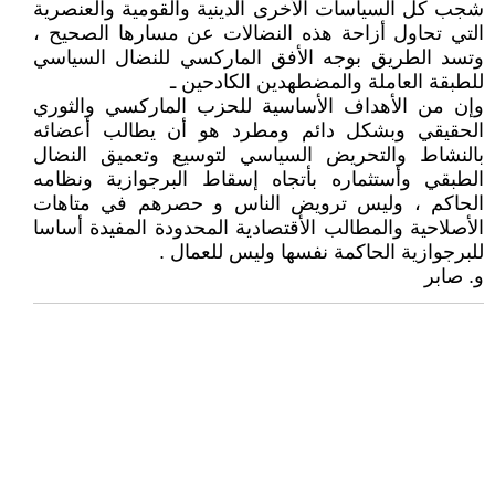
شجب کل السیاسات الأخری الدینیة والقومیة والعنصریة
التي تحاول أزاحة هذه النضالات عن مسارها الصحیح ،
وتسد الطریق بوجه الأفق المارکسي للنضال السیاسي
للطبقة العاملة والمضطهدین الکادحین ـ
وإن من الأهداف الأساسیة للحزب المارکسي والثوري
الحقیقي وبشکل دائم ومطرد هو أن یطالب أعضائه
بالنشاط والتحریض السیاسي لتوسیع وتعمیق النضال
الطبقي وأستثماره بأتجاه إسقاط البرجوازیة ونظامه
الحاکم ، ولیس ترویض الناس و حصرهم في متاهات
الأصلاحیة والمطالب الأقتصادیة المحدودة المفیدة أساسا
للبرجوازیة الحاکمة نفسها ولیس للعمال .
و. صابر