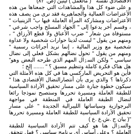
الأقتصادي نفسه " ( مالعمل ) لینین (ص. ٨٣)
و علی ضوء کل هذا والمشاهدات التي جمعناها من هذه
الأعتراضات العمالیة والجماهیریة فقد نری من یصف هذه
الأعتراضات ومشارکة المرأة العاملة فیها ب" الزینبیات "
، وقسم أخر یدعوا إلی " الجهاد المسلح واجب شرعي "
مستوفاة من شعار " ضرب الأعناق ولا قطع الأرزاق " ،
ومنهم من یقول " لیست لدینا حوارات شخصیة ولا عداوة
شخصیة مع وزیر المالیة ، إنما نرید أجرائات رسمیة "
ومنهم من یقول " تحول نضالهم بشکل فعلي إلی نضال
سیاسي " ولکن السٶال المهم الذي طرحه البعض وهو"
هل هناک فکرة کاملة وتنظیم مسبق ؟ " ....... إلخ ؛
فأین هو التحریض المارکسي هنا في کل هذه الأمثلة التي
ذکرناها ؟ والذي یری بأن أنتصارالنضال الأقتصادي هذا "
سیکون خطوة جبارة علی مسار تحقیق الأرادة السیاسیة
للطبقة العاملة ومسیرة تحررها وستصبح نموذجا رائعا
لنضال الطبقة العاملة في المنطقة في مواجهة
البرجوازیة وسیاساتها اللیبرالیة الجدیدة " علی مسار
تحقیق الأرادة السیاسیة للطبقة العاملة ومسیرة تحررها
"( بیان ح .ش.ع .ع )
والسٶال هنا هو کیف تتم الأرادة السیاسیة للطبقة
العاملة ؟ وعلی أساس أي برنامج سیاسي ؟ فهل تتحقق