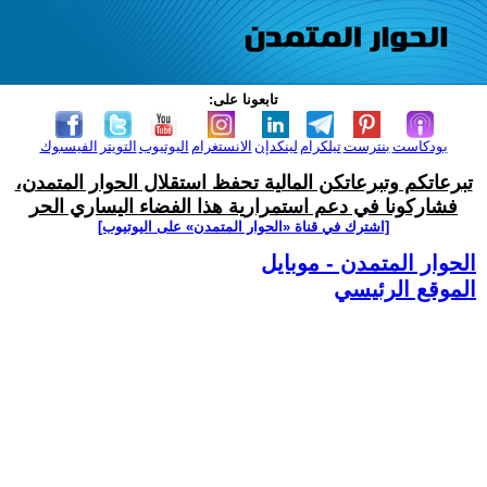
تابعونا على:
بودكاست
بنترست
تيلكرام
لينكدإن
الانستغرام
اليوتيوب
التويتر
الفيسبوك
تبرعاتكم وتبرعاتكن المالية تحفظ استقلال الحوار المتمدن،
فشاركونا في دعم استمرارية هذا الفضاء اليساري الحر
[اشترك في قناة ‫«الحوار المتمدن» على اليوتيوب]
الحوار المتمدن - موبايل
الموقع الرئيسي