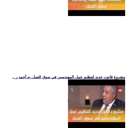
.. مشروع قانون جديد لتنظيم عمل المهندسين في سوق العمل..م.أحمد ر