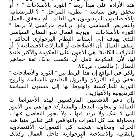
هذه الأرادة علی مبدأ ربط " الثورة بالأصلاحات " ؟ أو
تتحقق وفق سیاسة " نظریة المراحل " ؟ للبرنشتانیة
والأقتصادیون التریدیونیون في العالم . أم تتحقق بالعمل
والتحریض السیاسي وفق برنامج مارکسي لا یربط "
الثورة بالأصلاحات " ویوجه العمال نحو النضال السیاسي
اللذي یهدف إلی أسقاط النظام البرجوازي الحاکم ،
ویثقف العمال بأن الأصلاحات أو التنازلات الأقتصادیة ( "أو
التنازلات الکاذبة" هي الأهون علی الحکومة والأکثر فائدة
لها، لأن الحکومة تأمل أن تکسب بذلک ثقة جماهیر
العمال .) مالعمل ، ص.٨٤
ولکن في الواقع إن هذا الربط بین " الثورة والأصلاحات "
یخفي ورائه الأنزلاق والنزول التقلیدي بالسیاسة والروح
الثوریة للمارکسیة والهبوط بها إلی مستوی السیاسة
التریدیونیة والأنتهازیة .
وإن دعم الناشطین المارکسیین لهذه الأعتراضا ت
العمالیة و محاولة التدخل والمشارکة فیها هي من الأمور
التي لا شک ولا تردد فیها ، ولا یجوز التغاضي عنها ،
ومحاولة سد کل الثغرات والنواقص التي تعاني منها هذه
الحرکة ومحاولة شجب کل التصورات الأقتصادویة
والنقابیة والأصلاحیة البرجوازیة داخل العمال وکذلک