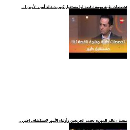
.. تخصصات طبية مهمة ناقصة لها مستقبل كبير..د.خالد أمين الأمين ا
.. منصة «عالم المهن» تجذب الخريجين وأولياء الأمور لاستكشاف احتي