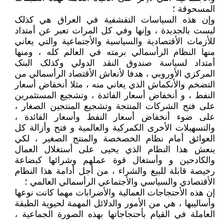
المسحوقة ؛
وإن هذه السیاسات التقشفیة في العراق هي کذلک
لیست بالجدیدة ، وإنها وفي کل المرات تعبر عن أمتداد
للأزمات الأقتصادیة والسیاسیة والأجتماعیة والتي یعاني
منها النظام الرأسمالي برمته في العالم کله ، ومنها
أمتداد لسیاسة صندوق النقد الدولي وکذلک البنک
المرکزي الأوروبي ، هدفا لأنعاش الأقتصاد الرأسمالي من
التضخم والأنکماش الذي یعاني منه ، مثلا أنخفاض أسعار
النفط ، و أنخفاض أسعار الفائدة ، وتشجیع المستثمرین
علی فتح الشرکات المنتجة وتشجیع المنتجین الصغار ،
علی ضوء أنخفاض أسعار النفط وأسعار الفائدة ،
والتسهیلات الأخری الکمرکیة والعالمیة و فتح وأزالة کل
العوائق أمام نظام الخصخصة والمنتج الصغیر ، لکي
ینعش هذا النظام الذي یحیی علی أستغلال العمال
والکادحین و وأستغال قوة عملهم وشرائها کبضاعة
رخیصة قابلة للبیع والشراء ، من أجل أدامة هذا النظام
الأقتصادي والسیاسي والأجتماعي الرأسمالي العالمي ؛
إن هذه الأحتجاجات العمالیة والأضرابات مهما کانت نوعها
وأسالیبها ، هي من الأمور والدلائل المهمة لحیویة الطبقة
العاملة في القیام بأحتجاجاتها بهذه الصورة الجماعیة ،