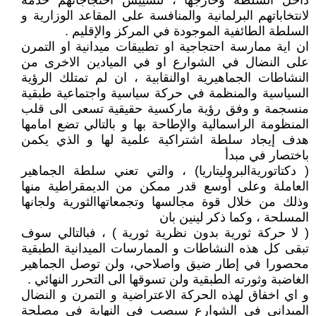
داخل السلطة وخارجها ، لتسييس احتجاجاتهم خدمة
لانتخاباتهم البرلمانية والمنافسة على المقاعد الوزارية و
السلطة الطائفية الموجودة في المركز والإقليم .
ان اية ممارسة احتجاجية او تطبيقات ميدانية او التمرن
على النضال في الشوارع او في الميادين الاخرى من
النشاطات الجماهيرية اوالنقابية ، ان لم تمتلك الرؤية
السياسية والمنظمة في حركة سياسية واجتماعية طبقية
منسجمة و وفق رؤية ماركسية حقيقية تسعى الى قلب
المنظومة الراسمالية والإطاحة بها و بالتالي تضع امامها
هدف إيجاد سلطة اشتراكية علمية لها و الذي يكمن
باختصار في مبدأ
( دكتاتوريةالبروليتاريا) ، والتي تعني سلطة الجماهير
العاملة وعلى أوسع قدر ممكن من الديمقراطية منها
وذلك من خلال قوة مجالسها وتجمعاتهاالثورية ولجانها
المسلحة ، وكما ذكر لينين بان
( لا حركة ثورية بدون نظرية ثورية ) ، فبالتالي سوف
تبقى كل هذه النشاطات و الممارسات الميدانية الطبقية
محصورا في إطار ضيق واصلاحي، ولن توصل الجماهير
الغاضبة وثورته الطبقية ولن تسوقها الى التحرر النهائي .
و اي اخفاق لهذه الحركة الاعتراضية و التمرن و النضال
الميداني في الشوارع سيصب في النهاية في مصلحة