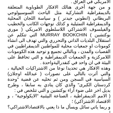
الأمريكي في العراق .
و من جهة أخرى هنالك الافكار الطوباوية المتعلقة
بالديمقراطية التشاركية مثل الباحث السوسيولوجي
البريطاني (انطوني جيدنر ) و سياسة اللجان المحلية
والديمقراطية التمثيلية و كذلك توجهات الكاتب والخطيب
والفيلسوف الاشتراكي اللاسلطوي الامريكي ( موري
بوكتشين ) MURRAY BOOKCHIN التي تتكلم عن
استقلال البلديات الذاتي والتحرري والتي تهدف الى انشاء
كومونات او جمعيات محلية للمواطنين الديمقراطيين في
القصبات والمدن ، وبالتالي تجميع و توحيد هذه الكومونات
اللامركزية و الجمعيات الديمقراطية و التي تحافظ على
البيئة في ان واحد في كنفدراليةواحدة .
وهذه الافكار هي تحديدا نوعا من الاشتراكيات الخيالية ،
والتي أثرت بالتالي على تصورات ( عبدالله اوجلان)
السياسية في السجن ومن ثم تخليه عن قضية "وحدة
كردستان الكبرى" والذي كان ينادي به سابقا ، وطرح
بديل اخر على ضوء آراء بوكتشين و التي تتلخص في :
( الامم الديمقراطية ، الصناعة البيئىية "الايكولوجية" ، و
الاقتصاد الاشتراكي) ؛
و ربما ياتي سائل ويسأل ما ذا يعني بالاقتصادالاشتراكي؟
!