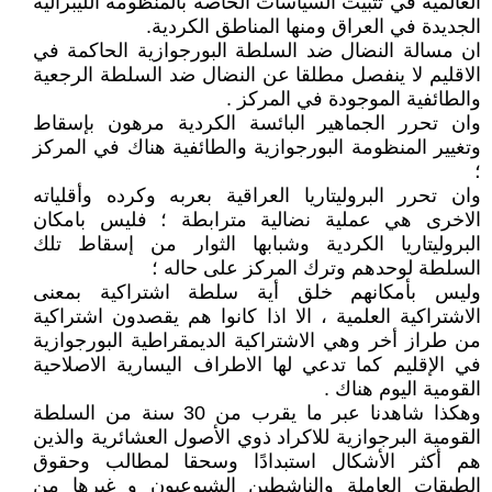
العالمية في تثبيت السياسات الخاصة بالمنظومة الليبرالية
الجديدة في العراق ومنها المناطق الكردية.
ان مسالة النضال ضد السلطة البورجوازية الحاكمة في
الاقليم لا ينفصل مطلقا عن النضال ضد السلطة الرجعية
والطائفية الموجودة في المركز .
وان تحرر الجماهير البائسة الكردية مرهون بإسقاط
وتغيير المنظومة البورجوازية والطائفية هناك في المركز
؛
وان تحرر البروليتاريا العراقية بعربه وكرده وأقلياته
الاخرى هي عملية نضالية مترابطة ؛ فليس بامكان
البروليتاريا الكردية وشبابها الثوار من إسقاط تلك
السلطة لوحدهم وترك المركز على حاله ؛
وليس بأمكانهم خلق أية سلطة اشتراكية بمعنى
الاشتراكية العلمية ، الا اذا كانوا هم يقصدون اشتراكية
من طراز أخر وهي الاشتراكية الديمقراطية البورجوازية
في الإقليم كما تدعي لها الاطراف اليسارية الاصلاحية
القومية اليوم هناك .
وهكذا شاهدنا عبر ما يقرب من 30 سنة من السلطة
القومية البرجوازية للاكراد ذوي الأصول العشائرية والذين
هم أكثر الأشكال استبدادًا وسحقا لمطالب وحقوق
الطبقات العاملة والناشطين الشيوعيون و غيرها من