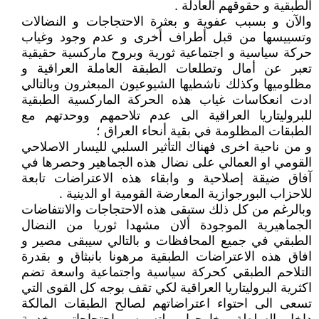
الطبقية و حقوقهم العادلة .
والآن و بسبب عفوية و بعثرة الاحتجاجات و النضالات
وتسييسها من قبل أطراف أخرى و عدم وجود وغياب
حركة سياسية و اجتماعية ثورية وبروح ماركسية حقيقية
تعبر عن أمال وتطلعات الطبقة العاملة العراقية و
مظلوميها وكذلك ناشطيها الشيوعيون المبعثرون وبالتالي
ادت انعكاسات غياب هذه الحركة الماركسية الطبقية
للبروليتاريا العراقية الى عدم تلاحمهم ووحدتهم مع
الطبقات المظلومة في بقية أنحاء العراق ؛
و من ناحية اخرى فهناك التأثير السلبي لليسار الاصلاحي
القومي او العمالي على نضال هذه الجماهير وحصرها في
آفاق ضيقة إصلاحية و وابقاء هذه الاعتراضات تابعة
للاحزاب البورجوازية المعارضة القومية او الدينية .
وبالرغم من كل ذلك ستبقى هذه الاحتجاجات والانتفاضات
الجماهيرية الموجودة ألان مشهدا ثوريا من النضال
الطبقي في جميع المحافظات و بالتالي سيبقى مصير و
افاق هذه الاعتراضات الطبقية مرهونا بانبثاق و بقدرة
التلاحم الطبقي كحركة سياسية واجتماعية واسعة تضم
اكثرية البروليتاريا العراقية لكي تقف بوجه كل القوى التي
تسعى الى احتواء اعتراضاتهم لصالح الطبقات المالكة