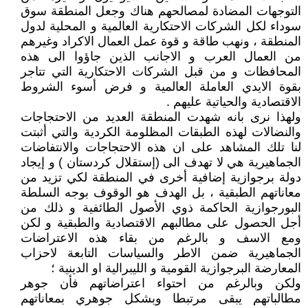
التوجهات المضادة لمصالحهم هناك وجعل المنطقة سوق
سوداء لكل الشركات الاحتكارية العالمية و المحلية لدول
المنطقة ، ونهب طاقة و قوة عمل العمال الاكراد وغيرهم
من العمال العرب و الاجانب الذين جاؤوا الى هذه
المحافظات و من قبل الشركات الاحتكارية التي تتاجر
بقوة الايدي العاملة العالمية و فرض أسوء الشروط
الاقتصادية والحياتية عليهم .
ولهذا نرى بانه شهدت المنطقة العديد من الاحتجاجات
والنضالات لهذه الطبقات المظلومة الكردية والتي أثبتت
لنا تلك المشاهد على ان هذه الاحتجاجات والانتفاضات
الجماهيرية هي لا تهدف الى (إستقلال كردستان ) و إيجاد
دولة برجوازية إضافية أخرى في المنطقة لكي تزيد من
معاناتهم الطبقية ، بل الهدف هو الوقوف بوجه السلطة
البورجوازية الحاكمة ذوي الأصول الطائفية و ذلك من
أجل الحصول على مطالبهم الاقتصادية والطبقية و لكن
ومع الاسف و بالرغم من بقاء هذه الاعتراضات
الجماهيرية ضمن الاطر والسياسات التابعة لاحزاب
المعارضة البرجوازية القومية و الليبرالية او الدينية ؛
ولكن وبالرغم من احتواء اعتراضاتهم فأن جوهر
مطالباتهم يبقى مرتبطا وبشكل جوهري بمعاناتهم