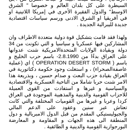
السيطرة على كل بلدان العالم و خصوصا " الشرق
الاوسط" والدول الفقيرة الأخرى في إمريكا اللاتينية او
في أفريقيا او الشرق الادنى ورسم سياسات اقتصادية
جديدة لليبرالية الجديدة .
ولهذا فقد قامت بتشكيل قوة دولية متعددة الاطراف وان
المشاركين فيها عسكريا و سياسيا و التي تكونت من 34
دولة وبقيادة الولايات المتحدةالامريكية شنت عدوانها
على العراق بدءًا من 2.8.1990- باسم حرب الخليج و
باسم ( OPERATION DESERT STORM ) اي (عملية
عاصفةالصحراء) ، و استغلت وجود حكومة دكتاتورية في
العراق بقيادة حزب البعث و صدام حسين ، وبذريعة هذا
الامر شنت حربا شاملا من الناحية العسكرية والاقتصادية
والسياسية و غيرها و استفادت من القوى العميلة
للاحزاب القومية والدينية والمذهبية الموجودة في العراق
كردا وعربا و غيرها من القوميات المختلفة والتي كانت
تعتاش عبر سنين وعقود على الدعم المالي
والجيوليستيكي المقدم من قبل الدول الامبريالية و دول
المنطقة الى هذه الجهات و المقاومة و المعارضة
البورجوازية القومية والدينية و الطائفية .