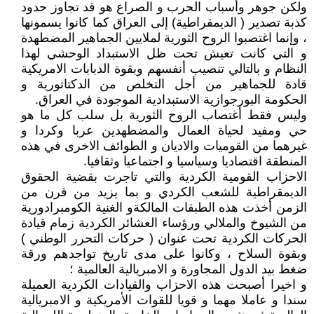
ولكن جوهر وأسباب الحرب و الصراع هو قد تجاوز حدود
كذبة تصدير ( الديمقراطية) إلى العراق كما كانوا يسمونها
، وإنما اغتصبوا الروح الثورية لملايين الجماهير المضطهدة
و التي كانت تعيش تحت ظل الاستبداد الوحشي لهذا
النظام و بالتالي تنصيب أنفسهم وبقوة الدبابات الامريكية
قادة للجماهير من أجل التخلص من الدكتاتورية و
الحكومة البورجوازية الاستبدادية الموجودة في العراق.
وليس فقط أغتصاب الروح الثورية بل سلب كل ما هو
حي ومفيد لحياة العمال والمضطهدين عربا وكردا و
غيرهما من القوميات والاديان و الطوائف الاخرى في هذه
المنطقة اقتصاديا وسياسيا و اجتماعيا وثقافيا.
الاحزاب القومية الكردية والتي تاجرت بقضية الحقوق
الديمقراطية للشعب الكردي و بما يزيد من قرن من
الزمن أخذت هذه الطبقات المالكةو الغنية الكومبرادورية
من الشيوخ والملالي ورؤساء العشائر الكردية زمام قيادة
الحركات الكردية تحت عنوان ( حركات التحرر الوطني )
وبقوة السلاح ، وكانوا على مدى تاريخ تواجدهم ورقة
ضغط بيد الدول المجاورة و الامبريالية العالمية ؛
و اخيرا أصبحت هذه الاحزاب والقيادات الكردية العميلة
سندا و عاملا مهما و قويا للقوات الأمريكية و الامبريالية