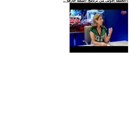
.. الحلقة الأولى من برنامج -أسئلة حارقة-!