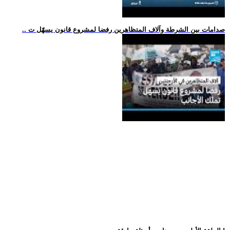
.. صدامات بين الشرطة وآلاف المتظاهرين رفضا لمشروع قانون يسهّل ت