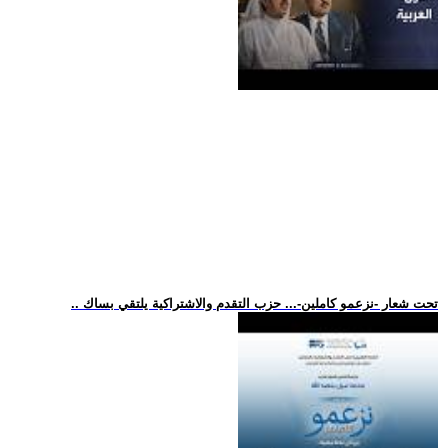
.. تحت شعار -نزعمو كاملين-... حزب التقدم والاشتراكية يلتقي بساك