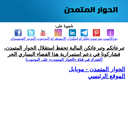
تابعونا على:
بودكاست
بنترست
تيلكرام
لينكدإن
الانستغرام
اليوتيوب
التويتر
الفيسبوك
تبرعاتكم وتبرعاتكن المالية تحفظ استقلال الحوار المتمدن،
فشاركونا في دعم استمرارية هذا الفضاء اليساري الحر
[اشترك في قناة ‫«الحوار المتمدن» على اليوتيوب]
الحوار المتمدن - موبايل
الموقع الرئيسي