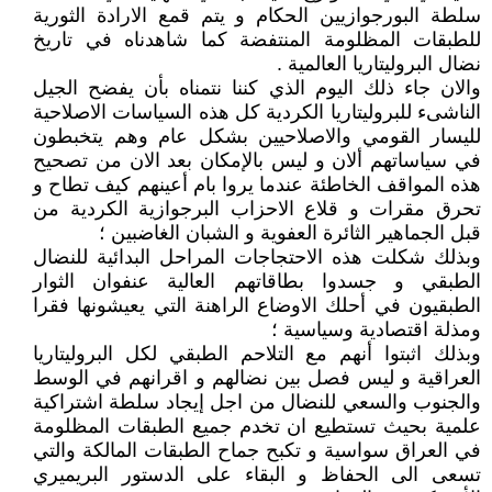
سلطة البورجوازيين الحكام و يتم قمع الارادة الثورية
للطبقات المظلومة المنتفضة كما شاهدناه في تاريخ
نضال البروليتاريا العالمية .
والان جاء ذلك اليوم الذي كننا نتمناه بأن يفضح الجيل
الناشىء للبروليتاريا الكردية كل هذه السياسات الاصلاحية
لليسار القومي والاصلاحيين بشكل عام وهم يتخبطون
في سياساتهم ألان و ليس بالإمكان بعد الان من تصحيح
هذه المواقف الخاطئة عندما يروا بام أعينهم كيف تطاح و
تحرق مقرات و قلاع الاحزاب البرجوازية الكردية من
قبل الجماهير الثائرة العفوية و الشبان الغاضبين ؛
وبذلك شكلت هذه الاحتجاجات المراحل البدائية للنضال
الطبقي و جسدوا بطاقاتهم العالية عنفوان الثوار
الطبقيون في أحلك الاوضاع الراهنة التي يعيشونها فقرا
ومذلة اقتصادية وسياسية ؛
وبذلك اثبتوا أنهم مع التلاحم الطبقي لكل البروليتاريا
العراقية و ليس فصل بين نضالهم و اقرانهم في الوسط
والجنوب والسعي للنضال من اجل إيجاد سلطة اشتراكية
علمية بحيث تستطيع ان تخدم جميع الطبقات المظلومة
في العراق سواسية و تكبح جماح الطبقات المالكة والتي
تسعى الى الحفاظ و البقاء على الدستور البريميري