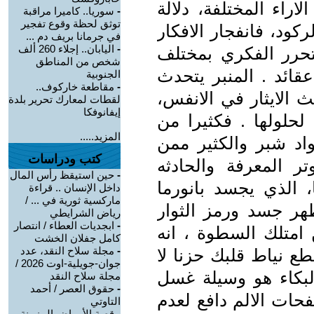
راء المختلفة، دلالة
-
سوريا.. كاميرا مراقبة
توثق لحظة وقوع تفجير
كود، فانفجار الافكار
في جرمانا بريف دم ...
-
اليابان.. إجلاء 260 ألف
رر الفكري بمختلف
شخص من المناطق
قائد . المنبر يتحدث
الجنوبية
-
مقاطعة خاركوف..
الايثار في الانفس،
لقطات لمعارك تحرير بلدة
إيفانوفكا
لحلولها . فكثيرا من
المزيد.....
اد شبر والكثير ممن
كتب ودراسات
 المعرفة والحادثه
-
حين استيقظ رأس المال
، الذي يجسد بانورما
داخل الإنسان .. قراءة
ماركسية ثورية في ... /
ر جسد ورمز الثوار
رياض الشرايطي
-
ابجديات العطاء / انتصار
امتلك السطوة ، انه
كامل جفلان الخشت
-
مجلة سلاح النقد، عدد
طع نياط قلبك حزنا لا
جوان-جويلية-اوت 2026 /
لبكاء هو وسيلة غسل
مجلة سلاح النقد
-
حقوق العصر / أحمد
ات الالم دافع لعدم
التاوتي
-
قصة الأمراض المزمنة و