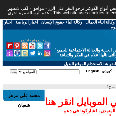
 أنواع الكوكيز نرجو النقر على الزر - موافق - لكي لاتظهر
This website uses cookies to ensure you ge
وكالة أنباء العمال
-
وكالة أنباء حقوق الإنسان
-
اخبار الرياضة
-
اخبار
لوم
التبرع للموقع - ادعمونا
حرية والعدالة الاجتماعية للجميع
"
تى نالها أعلام في الفكر والثقافة
قر هنا لاستخدام الموقع البديل
كوردي
English
.. ج2
محمد علي مزهر
لموبايل انقر هنا
شعبان
 المتمدن، فشاركونا في دعم