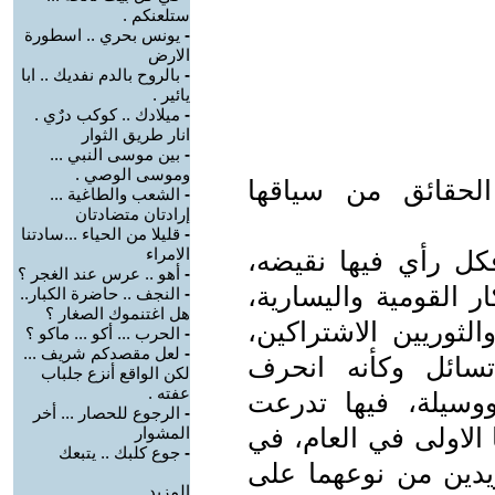
ستلعنكم .
-
يونس بحري .. اسطورة
الارض
-
بالروح بالدم نفديك .. ابا
يائير .
-
ميلادك .. كوكب درٌي .
انار طريق الثوار
-
بين موسى النبي ...
وموسى الوصي .
الحقائق من سياقها
-
الشعب والطاغية ...
إرادتان متضادتان
-
قليلا من الحياء ...سادتنا
الامراء
فكل رأي فيها نقيضه،
-
أهو .. عرس عند الغجر ؟
ر القومية واليسارية،
-
النجف .. حاضرة الكبار..
هل اغتنموك الصغار ؟
لثوريين الاشتراكين،
-
الحرب ... أكو ... ماكو ؟
-
لعل مقصدكم شريف ...
سائل وكأنه انحرف
لكن الواقع أنزع جلباب
عفته .
ووسيلة، فيها تدرعت
-
الرجوع للحصار ... أخر
الاولى في العام، في
المشوار
-
جوع كلبك .. يتبعك
ان فريدين من نوعهما على
المزيد.....