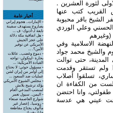
ولى لثورة العشرين .
س القريب كتب عنها
أخبار عامة
فر الشيخ باقر محبوبة
-
الإمارات.. هجوم إيراني
الحسني وعلي الوردي
بصاروخ يستهدف سفينة
تابعة لـ-أدنوك- ف ...
(وغيرهم
-
هل اتفاقية مكة دلالة
على عجز الجيش
نهضة الاسلامية وفي
الأمريكي عن توفير
الأمن؟. ...
وم والشيخ محمد جواد
-
دموع وغضب.. عائلات
بحارة -لينكولن- تواجه
المدينة، حتى توالت
القيادة الأمريكية: ...
دا ولم تستقر وقدمت
-
مسؤول حوثي: لا نحتاج
إلى أوامر من إيران لشن
يساري، تسلقوا أصلاب
عمليات ضد السعود ...
-
مجلس الشيوخ الأمريكي
 لست من الكفاءة ان
يؤكد ترشيح بلانش
لمنصب المدعي العام
طفولتي، وانا احتضن
-
اليمن.. سيول تغمر
انت عيني هي عدسة
شوارع العاصمة صنعاء
-
روسيا.. إعصار غير
مألوف يجتاح مقاطعة
خاباروفسك