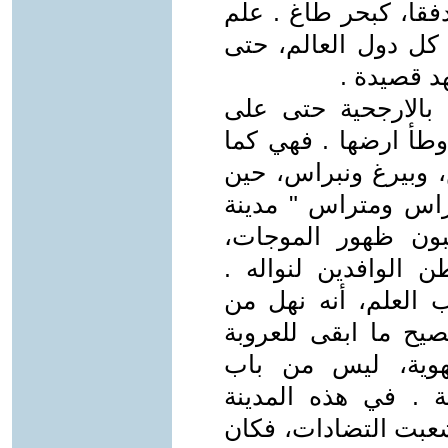
دفقا، كبحر طاغ . علم
كل دول العالم، حتى
د قصيدة .
ا بالارجحية حتى على
 وطأ ارضها . فهي كما
 وبيرغ ونبراس، حين
براس ومتراس " مدينة
بون ظهور الموجات،
ن الوافدين لنواله .
لعلم، أنه نهل من
صيح ما ابقى للعروبة
هوية، ليس من باب
ية . في هذه المدينة
بت التضادات، فكان