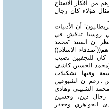
م من افكار الانفتاح
مثال هؤلاء كان رجال
.
يطانيون" أن الأدبيات
 في روسيا تناقش في
نظر ان السيد "محمد
م((أصدقاء الإسلام))
كان للنجفيين نصيب
 (محمد الحسين كاشف
سعة وفيها تشكيلات
 . رغم ان الشيوعين
محمد الشبيبي وهادي
 رجال دين، وحسين
ي الجواهري وجعفر