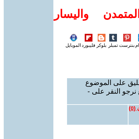
متمدن واليسار
م
بنترست
تمبلر
بلوكر
فليبورد
الموبايل
عليق على الموضوع
نرجو النقر على -
 (
0
)