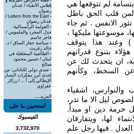
بتسامة لم تتوقعها هي
إفلاس الأطباء / عدنان
رضوان
ة لمن قلب الحق باطل
Letters from the East /
-
تثور الانفس . ثم جاء
عدنان رضوان
-
العولمة الرأسمالية:
ا، موسوعتها مليكها ،
جدل المجرد والملموس /
فاخر جاسم
 ) وعند هذا يتوقف
-
سياسة حفار الساق / د.
خالد زغريت
ؤلاء بتنوع قدراتهم
-
الطائفية المتغلغلة في
لبنان / حسين محمود
بة، ان يتحدث لك عن
صالح
 عن السخط، وكأنهم
-
صدى دولي لكتاباتي: من
إحدى أبرز مفكرات اليسار
الإيطالي إلى أ ... / رزكار
عقراوي
اب والنوارس، اشقياء
المزيد.....
لصوص ليل الا ما ندر،
المعجبين بنا على
حرمة دين او مبدأ.
الفيسبوك
تماء لها، ويتفارقان
العدل . فيها رجل علم
3,732,970