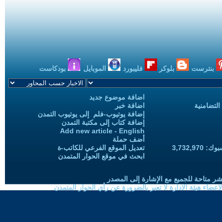
بنترست
بلوكر
فليبورد
الموبايل
بودكاست
اضافة موضوع جديد
التضامنية
اضافة خبر
إضافة يوتيوب-فلم إلى يوتيوب التمدن
إضافة كتاب إلى مكتبة التمدن
Add new article - English
أضف حملة
3,732,97
تعديل الموقع الفرعي للكاتب-ة
ابحث في موقع الحوار المتمدن
شر متاحة للجميع مع الإشارة إلى المصدر
ضاء هيئة الادارة لا تعبر بالضرورة عن رأي الحوار المتمدن