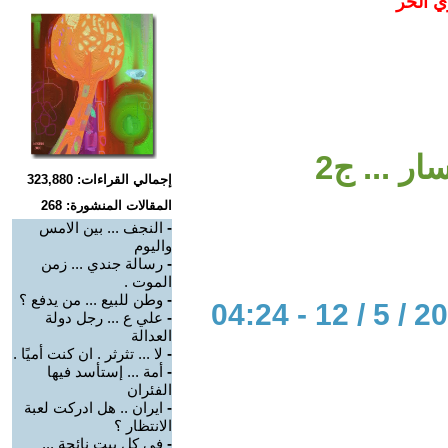
ي الحر
ار ... ج2
إجمالي القراءات: 323,880
المقالات المنشورة: 268
-
النجف ... بين الامس
واليوم
-
رسالة جندي ... زمن
الموت .
-
وطن للبيع ... من يدفع ؟
-
علي ع ... رجل دولة
العدالة
-
لا ... تثرثر . ان كنت أميًا .
-
أمة ... إستأسد فيها
الفئران
-
ايران .. هل ادركت لعبة
الانتظار ؟
-
في كل بيت نائحة ...